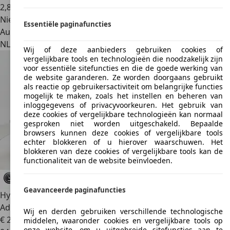
2
,
8
Nieuw
Essentiële paginafuncties
Autobedrijf
NL 3762 EC
Soest
Wij of deze aanbieders gebruiken cookies of
vergelijkbare tools en technologieën die noodzakelijk zijn
voor essentiële sitefuncties en die de goede werking van
de website garanderen. Ze worden doorgaans gebruikt
als reactie op gebruikersactiviteit om belangrijke functies
mogelijk te maken, zoals het instellen en beheren van
inloggegevens of privacyvoorkeuren. Het gebruik van
deze cookies of vergelijkbare technologieën kan normaal
gesproken niet worden uitgeschakeld. Bepaalde
browsers kunnen deze cookies of vergelijkbare tools
echter blokkeren of u hierover waarschuwen. Het
blokkeren van deze cookies of vergelijkbare tools kan de
functionaliteit van de website beïnvloeden.
Geavanceerde paginafuncties
Hyundai SANTA FE
1.6 T-GDI HEV Premium Sky 7p. | Clima |
Adapt. Cru
Wij en derden gebruiken verschillende technologische
€ 26.750
middelen, waaronder cookies en vergelijkbare tools op
onze website, om u uitgebreide sitefuncties aan te