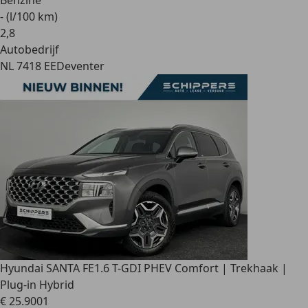
Benzine
- (l/100 km)
2
,
8
Autobedrijf
NL 7418 EE
Deventer
Hyundai SANTA FE
1.6 T-GDI PHEV Comfort | Trekhaak |
Plug-in Hybrid
€ 25.900
1