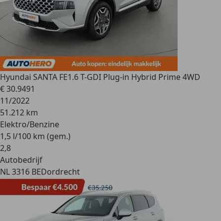
Hyundai SANTA FE
1.6 T-GDI Plug-in Hybrid Prime 4WD
€ 30.949
1
11/2022
51.212 km
Elektro/Benzine
1,5 l/100 km (gem.)
2
,
8
Autobedrijf
NL 3316 BE
Dordrecht