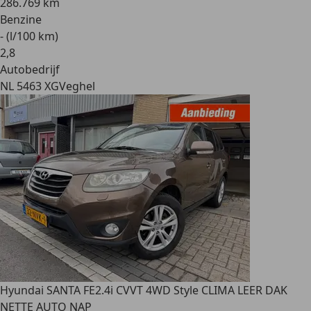
286.769 km
Benzine
- (l/100 km)
2
,
8
Autobedrijf
NL 5463 XG
Veghel
Hyundai SANTA FE
2.4i CVVT 4WD Style CLIMA LEER DAK
NETTE AUTO NAP