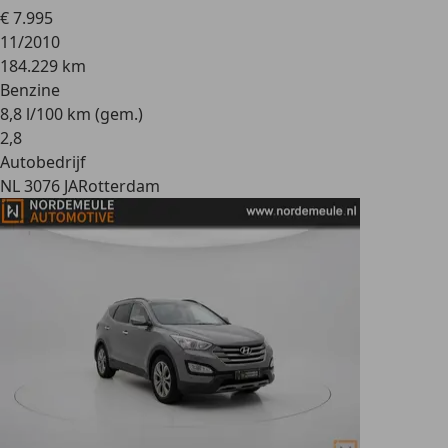
€ 7.995
11/2010
184.229 km
Benzine
8,8 l/100 km (gem.)
2
,
8
Autobedrijf
NL 3076 JA
Rotterdam