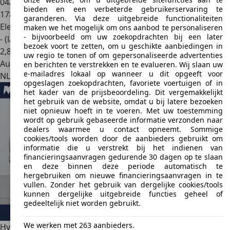
04/2021
bieden en een verbeterde gebruikerservaring te
178.836 km
garanderen. Via deze uitgebreide functionaliteiten
Elektro/Benzine
maken we het mogelijk om ons aanbod te personaliseren
- bijvoorbeeld om uw zoekopdrachten bij een later
- (l/100 km)
bezoek voort te zetten, om u geschikte aanbiedingen in
2
,
8
uw regio te tonen of om gepersonaliseerde advertenties
Autobedrijf
en berichten te verstrekken en te evalueren. Wij slaan uw
e-mailadres lokaal op wanneer u dit opgeeft voor
NL 3897 AL
Zeewolde
opgeslagen zoekopdrachten, favoriete voertuigen of in
het kader van de prijsbeoordeling. Dit vergemakkelijkt
het gebruik van de website, omdat u bij latere bezoeken
niet opnieuw hoeft in te voeren. Met uw toestemming
wordt op gebruik gebaseerde informatie verzonden naar
dealers waarmee u contact opneemt. Sommige
cookies/tools worden door de aanbieders gebruikt om
informatie die u verstrekt bij het indienen van
financieringsaanvragen gedurende 30 dagen op te slaan
en deze binnen deze periode automatisch te
hergebruiken om nieuwe financieringsaanvragen in te
vullen. Zonder het gebruik van dergelijke cookies/tools
kunnen dergelijke uitgebreide functies geheel of
gedeeltelijk niet worden gebruikt.
We werken met 263 aanbieders.
Hyundai SANTA FE
1.6 T-GDI PHEV Black Line 4WD 7p | ACC