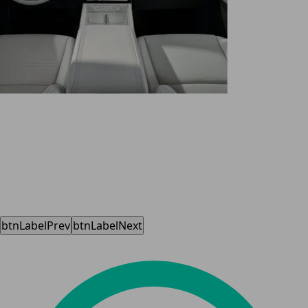
btnLabelPrev
btnLabelNext