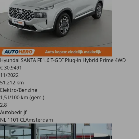
Hyundai SANTA FE
1.6 T-GDI Plug-in Hybrid Prime 4WD
€ 30.949
1
11/2022
51.212 km
Elektro/Benzine
1,5 l/100 km (gem.)
2
,
8
Autobedrijf
NL 1101 CL
Amsterdam