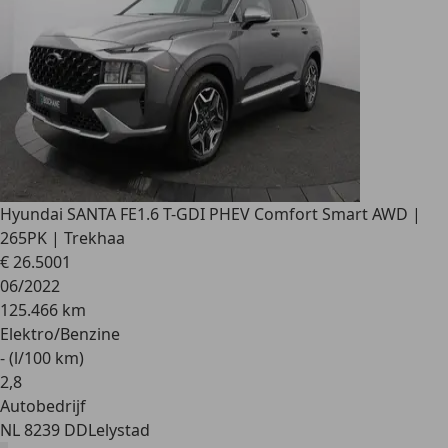
Hyundai SANTA FE
1.6 T-GDI PHEV Comfort Smart AWD |
265PK | Trekhaa
€ 26.500
1
06/2022
125.466 km
Elektro/Benzine
- (l/100 km)
2
,
8
Autobedrijf
NL 8239 DD
Lelystad