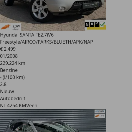
Hyundai SANTA FE
2.7iV6
Freestyle/AIRCO/PARKS/BLUETH/APK/NAP
€ 2.499
01/2008
229.224 km
Benzine
- (l/100 km)
2
,
8
Nieuw
Autobedrijf
NL 4264 KM
Veen