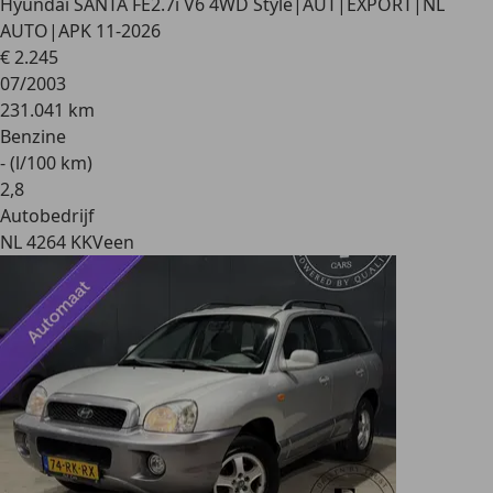
Hyundai SANTA FE
2.7i V6 4WD Style|AUT|EXPORT|NL
AUTO|APK 11-2026
€ 2.245
07/2003
231.041 km
Benzine
- (l/100 km)
2
,
8
Autobedrijf
NL 4264 KK
Veen