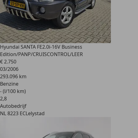
Hyundai SANTA FE
2.0i-16V Business
Edition/PANP/CRUISCONTROL/LEER
€ 2.750
03/2006
293.096 km
Benzine
- (l/100 km)
2
,
8
Autobedrijf
NL 8223 EC
Lelystad