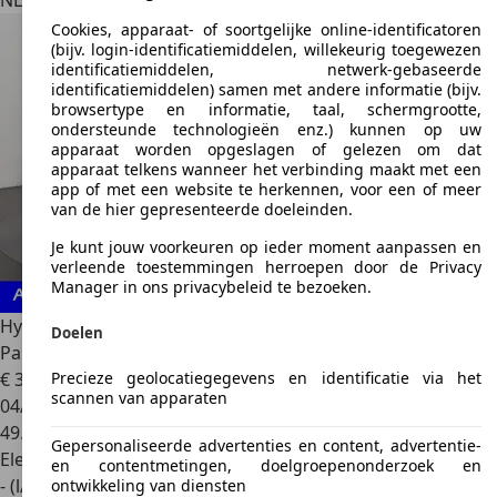
NL 4793 AS
Fijnaart
Cookies, apparaat- of soortgelijke online-identificatoren
(bijv. login-identificatiemiddelen, willekeurig toegewezen
identificatiemiddelen, netwerk-gebaseerde
identificatiemiddelen) samen met andere informatie (bijv.
browsertype en informatie, taal, schermgrootte,
ondersteunde technologieën enz.) kunnen op uw
apparaat worden opgeslagen of gelezen om dat
apparaat telkens wanneer het verbinding maakt met een
app of met een website te herkennen, voor een of meer
van de hier gepresenteerde doeleinden.
Je kunt jouw voorkeuren op ieder moment aanpassen en
verleende toestemmingen herroepen door de Privacy
Manager in ons privacybeleid te bezoeken.
Hyundai SANTA FE
1.6 T-GDI PHEV Premium Sky 7p. |
Doelen
Panoramadak | Sto
Precieze geolocatiegegevens en identificatie via het
€ 37.895
1
scannen van apparaten
04/2022
49.996 km
Gepersonaliseerde advertenties en content, advertentie-
Elektro/Benzine
en contentmetingen, doelgroepenonderzoek en
- (l/100 km)
ontwikkeling van diensten