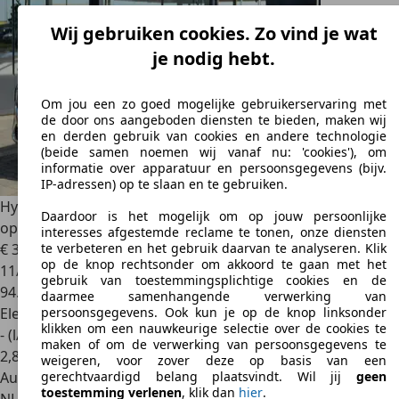
Wij gebruiken cookies. Zo vind je wat
je nodig hebt.
Om jou een zo goed mogelijke gebruikerservaring met
de door ons aangeboden diensten te bieden, maken wij
en derden gebruik van cookies en andere technologie
(beide samen noemen wij vanaf nu: 'cookies'), om
informatie over apparatuur en persoonsgegevens (bijv.
IP-adressen) op te slaan en te gebruiken.
Hyundai SANTA FE
1.6 T-GDI PHEV Premium Plus Sky | full
Daardoor is het mogelijk om op jouw persoonlijke
option | 10
interesses afgestemde reclame te tonen, onze diensten
€ 31.980
1
te verbeteren en het gebruik daarvan te analyseren. Klik
op de knop rechtsonder om akkoord te gaan met het
11/2022
gebruik van toestemmingsplichtige cookies en de
94.631 km
daarmee samenhangende verwerking van
Elektro/Benzine
persoonsgegevens. Ook kun je op de knop linksonder
klikken om een nauwkeurige selectie over de cookies te
- (l/100 km)
maken of om de verwerking van persoonsgegevens te
2
,
8
weigeren, voor zover deze op basis van een
Autobedrijf
gerechtvaardigd belang plaatsvindt. Wil jij
geen
toestemming verlenen
, klik dan
hier
.