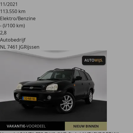
11/2021
113.550 km
Elektro/Benzine
- (l/100 km)
2
,
8
Autobedrijf
NL 7461 JG
Rijssen