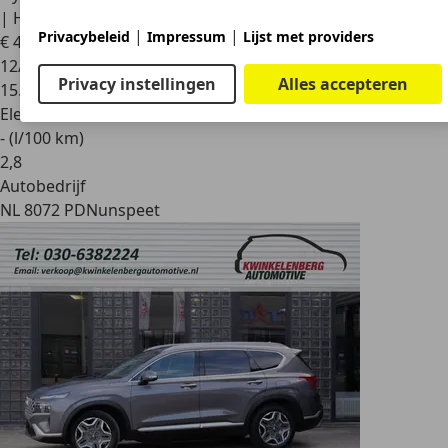
| Head-Up |
|
|
Privacybeleid
Impressum
Lijst met providers
€ 49.900
1
12/2025
Privacy instellingen
Alles accepteren
15.669 km
Elektro/Benzine
- (l/100 km)
2
,
8
Autobedrijf
NL 8072 PD
Nunspeet