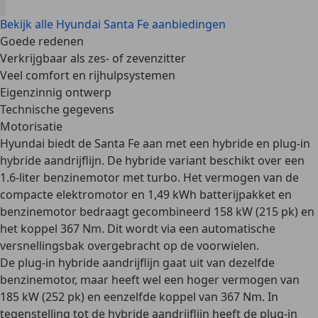
Bekijk alle Hyundai Santa Fe aanbiedingen
Goede redenen
Verkrijgbaar als zes- of zevenzitter
Veel comfort en rijhulpsystemen
Eigenzinnig ontwerp
Technische gegevens
Motorisatie
Hyundai biedt de Santa Fe aan met een
hybride
en
plug-in
hybride aandrijflijn
. De hybride variant beschikt over een
1.6-liter benzinemotor met turbo
. Het vermogen van de
compacte elektromotor en 1,49 kWh batterijpakket en
benzinemotor bedraagt gecombineerd
158 kW (215 pk)
en
het koppel
367 Nm
. Dit wordt via een
automatische
versnellingsbak
overgebracht op de
voorwielen
.
De plug-in hybride aandrijflijn
gaat uit van dezelfde
benzinemotor, maar heeft wel een hoger vermogen van
185 kW (252 pk)
en eenzelfde koppel van
367 Nm
. In
tegenstelling tot de hybride aandrijflijn heeft de plug-in