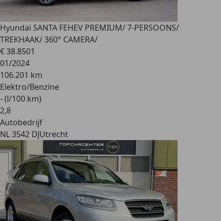
Hyundai SANTA FE
HEV PREMIUM/ 7-PERSOONS/
TREKHAAK/ 360° CAMERA/
€ 38.850
1
01/2024
106.201 km
Elektro/Benzine
- (l/100 km)
2
,
8
Autobedrijf
NL 3542 DJ
Utrecht