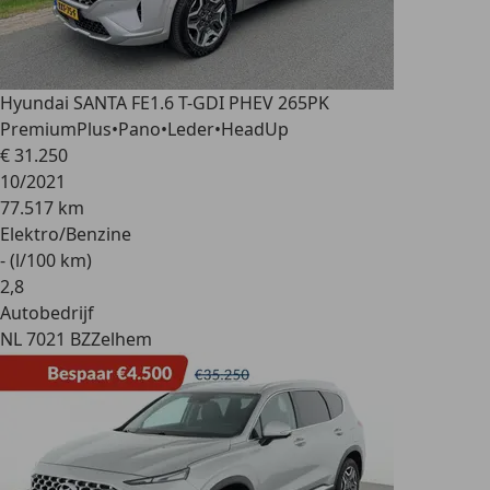
Hyundai SANTA FE
1.6 T-GDI PHEV 265PK
PremiumPlus•Pano•Leder•HeadUp
€ 31.250
10/2021
77.517 km
Elektro/Benzine
- (l/100 km)
2
,
8
Autobedrijf
NL 7021 BZ
Zelhem