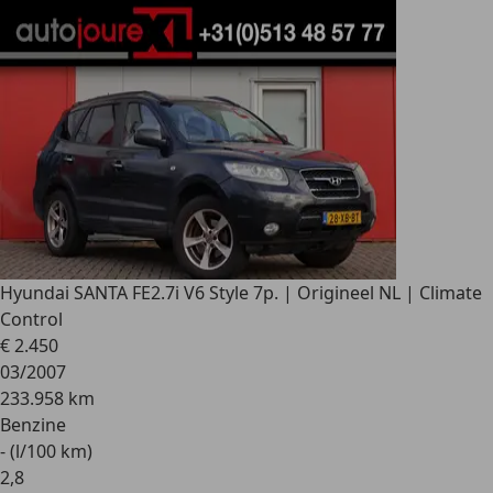
Hyundai SANTA FE
2.7i V6 Style 7p. | Origineel NL | Climate
Control
€ 2.450
03/2007
233.958 km
Benzine
- (l/100 km)
2
,
8