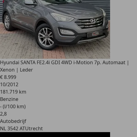
Hyundai SANTA FE
2.4i GDI 4WD i-Motion 7p. Automaat |
Xenon | Leder
€ 8.999
10/2012
181.719 km
Benzine
- (l/100 km)
2
,
8
Autobedrijf
NL 3542 AT
Utrecht