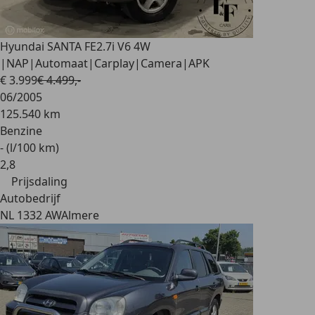
Hyundai SANTA FE
2.7i V6 4W
|NAP|Automaat|Carplay|Camera|APK
€ 3.999
€ 4.499,-
06/2005
125.540 km
Benzine
- (l/100 km)
2
,
8
Prijsdaling
Autobedrijf
NL 1332 AW
Almere