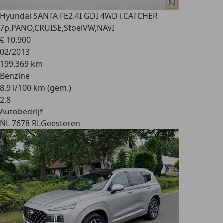
Hyundai SANTA FE
2.4I GDI 4WD i.CATCHER
7p,PANO,CRUISE,StoelVW,NAVI
€ 10.900
02/2013
199.369 km
Benzine
8,9 l/100 km (gem.)
2
,
8
Autobedrijf
NL 7678 RL
Geesteren