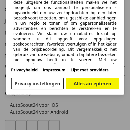
deze uitgebreide functionaliteiten maken we het
mogelijk om ons aanbod te personaliseren -
Carrière
bijvoorbeeld om uw zoekopdrachten bij een later
bezoek voort te zetten, om u geschikte aanbiedingen
Juridische informatie
in uw regio te tonen of om gepersonaliseerde
advertenties en berichten te verstrekken en te
Privacy
evalueren. Wij slaan uw e-mailadres lokaal op
wanneer u dit opgeeft voor opgeslagen
zoekopdrachten, favoriete voertuigen of in het kader
Media
van de prijsbeoordeling. Dit vergemakkelijkt het
gebruik van de website, omdat u bij latere bezoeken
Toegankelijkheidsverklaring
niet opnieuw hoeft in te voeren. Met uw
toestemming wordt op gebruik gebaseerde
Service
|
|
Privacybeleid
Impressum
Lijst met providers
informatie verzonden naar dealers waarmee u
contact opneemt. Sommige cookies/tools worden
Autobedrijf
door de aanbieders gebruikt om informatie die u
Privacy instellingen
Alles accepteren
verstrekt bij het indienen van
financieringsaanvragen gedurende 30 dagen op te
Volg ons op
slaan en deze binnen deze periode automatisch te
hergebruiken om nieuwe financieringsaanvragen in
AutoScout24 voor iOS
te vullen. Zonder het gebruik van dergelijke
AutoScout24 voor Android
cookies/tools kunnen dergelijke uitgebreide functies
geheel of gedeeltelijk niet worden gebruikt.
We werken met 263 aanbieders.