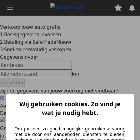
Ga
naar
hoofdinhoud
Verkoop jouw auto gratis
1
Basisgegevens invoeren
2
Betaling via SafeTrade
Nieuw
3
Snel en eenvoudig verkopen
Gegevensinvoer
km
Ga verder
Zijn de gegevens van jouw voertuig niet vindbaar?
Klik hier om de gegevens handmatig in te voeren
Wij gebruiken cookies. Zo vind je
Auto gratis verkopen op AutoScout24
wat je nodig hebt.
De voordelen
Gratis
Om jou een zo goed mogelijke gebruikerservaring
met de door ons aangeboden diensten te bieden,
Jouw basisadvertentie is gratis
maken wij en derden gebruik van cookies en andere