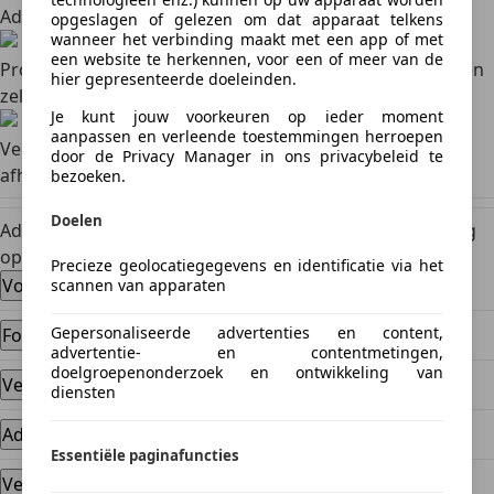
Advertentie
Basis- of premium advertentie selecteren
opgeslagen of gelezen om dat apparaat telkens
wanneer het verbinding maakt met een app of met
een website te herkennen, voor een of meer van de
Proefritten en biedingen
Proefritten en onderhandelingen
hier gepresenteerde doeleinden.
zelf afhandelen
Je kunt jouw voorkeuren op ieder moment
aanpassen en verleende toestemmingen herroepen
Verkoop
Contract, betaling en de overschrijving zelf
door de Privacy Manager in ons privacybeleid te
afhandelen
bezoeken.
Doelen
Advertentie voor jouw auto plaatsen? Wij helpen je graag
op weg.
Precieze geolocatiegegevens en identificatie via het
Voorbereiding en onderhoud
scannen van apparaten
Gepersonaliseerde advertenties en content,
Foto's
advertentie- en contentmetingen,
doelgroepenonderzoek en ontwikkeling van
Verkoopprijs
diensten
Advertentie
Essentiële paginafuncties
Verkoopkansen vergroten