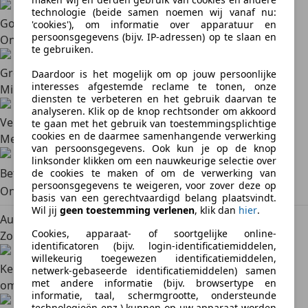
technologie (beide samen noemen wij vanaf nu:
Goede verkoopprijs
'cookies'), om informatie over apparatuur en
persoonsgegevens (bijv. IP-adressen) op te slaan en
Onderhandel en ontvang een goede verkoopprijs
te gebruiken.
Groot bereik
Daardoor is het mogelijk om op jouw persoonlijke
interesses afgestemde reclame te tonen, onze
Miljoenen potentiële kopers
diensten te verbeteren en het gebruik daarvan te
analyseren. Klik op de knop rechtsonder om akkoord
Verkoopkansen vergroten
te gaan met het gebruik van toestemmingsplichtige
cookies en de daarmee samenhangende verwerking
Meer zichtbaarheid met een promotiepakket
van persoonsgegevens. Ook kun je op de knop
linksonder klikken om een nauwkeurige selectie over
Betaling via SafeTrade
de cookies te maken of om de verwerking van
persoonsgegevens te weigeren, voor zover deze op
Ontvang veilig geld van kopers met SafeTrade
basis van een gerechtvaardigd belang plaatsvindt.
Wil jij
geen toestemming verlenen
, klik dan
hier
.
Auto gratis verkopen op AutoScout24
Cookies, apparaat- of soortgelijke online-
Zo verloopt het verkoopproces
identificatoren (bijv. login-identificatiemiddelen,
willekeurig toegewezen identificatiemiddelen,
Kenteken invoeren
Account aanmaken, foto's en
netwerk-gebaseerde identificatiemiddelen) samen
met andere informatie (bijv. browsertype en
omschrijving toevoegen
informatie, taal, schermgrootte, ondersteunde
technologieën enz.) kunnen op uw apparaat worden