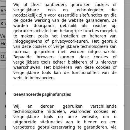
Wij of deze aanbieders gebruiken cookies of
vergelijkbare tools en technologieën die
Reacties en afspraken
noodzakelijk zijn voor essentiële sitefuncties en die
de goede werking van de website garanderen. Ze
Koopovereenkomst en overdracht
worden doorgaans gebruikt als reactie op
gebruikersactiviteit om belangrijke functies mogelijk
Veelgestelde vragen
te maken, zoals het instellen en beheren van
inloggegevens of privacyvoorkeuren. Het gebruik
Heb je nog vragen of hulp nodig?
van deze cookies of vergelijkbare technologieën kan
normaal gesproken niet worden uitgeschakeld.
Occasions verkopen in Nederland
Bepaalde browsers kunnen deze cookies of
vergelijkbare tools echter blokkeren of u hierover
waarschuwen. Het blokkeren van deze cookies of
vergelijkbare tools kan de functionaliteit van de
Naar boven
website beïnvloeden.
AutoScout24: Europees online autoplatform.
Geavanceerde paginafuncties
AutoScout24
Wij en derden gebruiken verschillende
technologische middelen, waaronder cookies en
Over AutoScout24
vergelijkbare tools op onze website, om u
uitgebreide sitefuncties aan te bieden en een
verbeterde gebruikerservaring te garanderen. Via
Pers