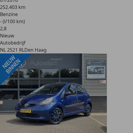
01/2010
252.403 km
Benzine
- (l/100 km)
2
,
8
Nieuw
Autobedrijf
NL 2521 RL
Den Haag