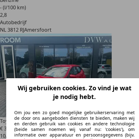
Benzine
- (l/100 km)
2
,
8
Autobedrijf
NL 3812 RJ
Amersfoort
Wij gebruiken cookies. Zo vind je wat
je nodig hebt.
Om jou een zo goed mogelijke gebruikerservaring met
de door ons aangeboden diensten te bieden, maken wij
Toyota Aygo
1.0 VVT-i x-play Cruise control
en derden gebruik van cookies en andere technologie
€ 3.950
(beide samen noemen wij vanaf nu: 'cookies'), om
informatie over apparatuur en persoonsgegevens (bijv.
10/2014