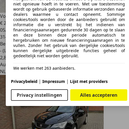
niet opnieuw hoeft in te voeren. Met uw toestemming
wordt op gebruik gebaseerde informatie verzonden naar
dealers waarmee u contact opneemt. Sommige
Volkswagen Golf
1.2 TSI Tr. Ed.BlueM
cookies/tools worden door de aanbieders gebruikt om
€ 2.250
informatie die u verstrekt bij het indienen van
05/2012
financieringsaanvragen gedurende 30 dagen op te slaan
en deze binnen deze periode automatisch te
314.272 km
hergebruiken om nieuwe financieringsaanvragen in te
Benzine
vullen. Zonder het gebruik van dergelijke cookies/tools
- (l/100 km)
kunnen dergelijke uitgebreide functies geheel of
gedeeltelijk niet worden gebruikt.
2
,
8
Autobedrijf
We werken met 263 aanbieders.
NL 3925 LW
Scherpenzeel
|
|
Privacybeleid
Impressum
Lijst met providers
Privacy instellingen
Alles accepteren