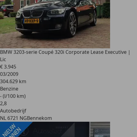
BMW 320
3-serie Coupé 320i Corporate Lease Executive |
Lic
€ 3.945
03/2009
304.629 km
Benzine
- (l/100 km)
2
,
8
Autobedrijf
NL 6721 NG
Bennekom