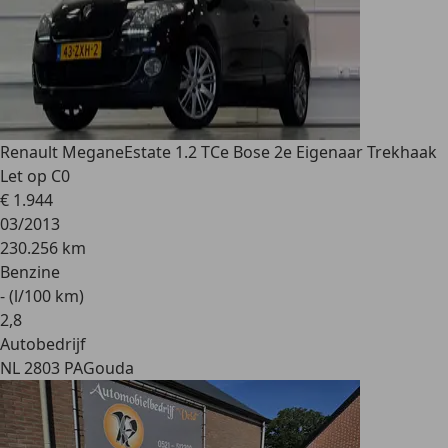
Renault Megane
Estate 1.2 TCe Bose 2e Eigenaar Trekhaak
Let op C0
€ 1.944
03/2013
230.256 km
Benzine
- (l/100 km)
2
,
8
Autobedrijf
NL 2803 PA
Gouda