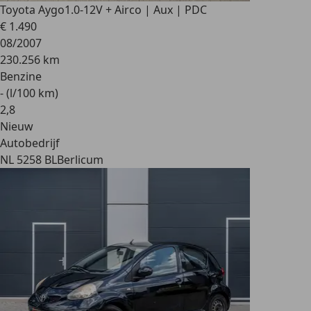
Toyota Aygo
1.0-12V + Airco | Aux | PDC
€ 1.490
08/2007
230.256 km
Benzine
- (l/100 km)
2
,
8
Nieuw
Autobedrijf
NL 5258 BL
Berlicum