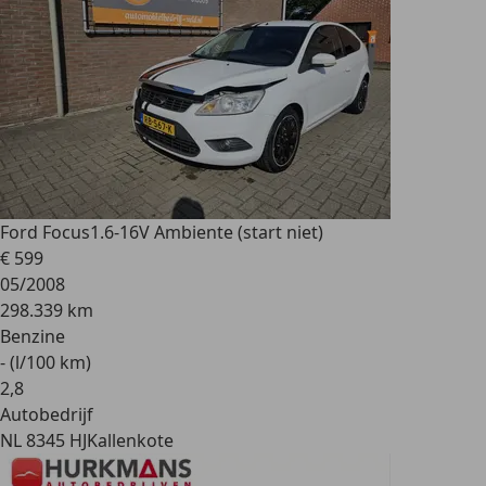
Ford Focus
1.6-16V Ambiente (start niet)
€ 599
05/2008
298.339 km
Benzine
- (l/100 km)
2
,
8
Autobedrijf
NL 8345 HJ
Kallenkote