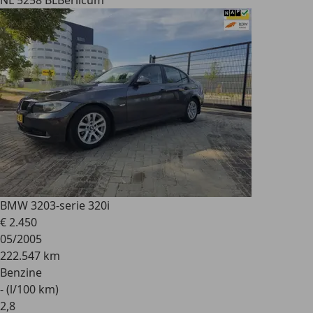
NL 5258 BL
Berlicum
BMW 320
3-serie 320i
€ 2.450
05/2005
222.547 km
Benzine
- (l/100 km)
2
,
8