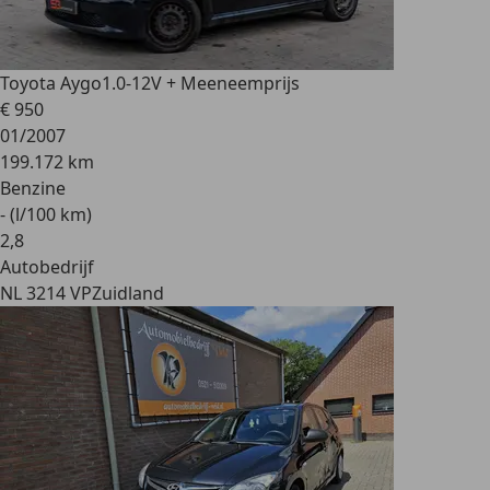
Toyota Aygo
1.0-12V + Meeneemprijs
€ 950
01/2007
199.172 km
Benzine
- (l/100 km)
2
,
8
Autobedrijf
NL 3214 VP
Zuidland