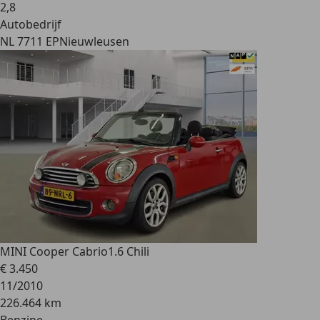
2
,
8
Autobedrijf
NL 7711 EP
Nieuwleusen
MINI Cooper Cabrio
1.6 Chili
€ 3.450
11/2010
226.464 km