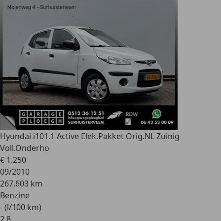
Hyundai i10
1.1 Active Elek.Pakket Orig.NL Zuinig
Voll.Onderho
€ 1.250
09/2010
267.603 km
Benzine
- (l/100 km)
2
,
8