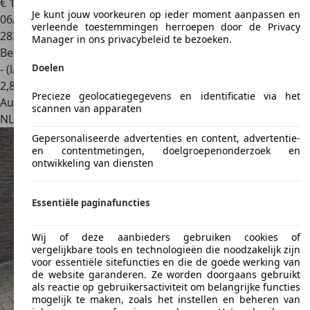
€ 1.999
Je kunt jouw voorkeuren op ieder moment aanpassen en
06/2010
verleende toestemmingen herroepen door de Privacy
283.119 km
Manager in ons privacybeleid te bezoeken.
Benzine
Doelen
- (l/100 km)
2
,
8
Precieze geolocatiegegevens en identificatie via het
Autobedrijf
scannen van apparaten
NL 4905 AA
Oosterhout
Gepersonaliseerde advertenties en content, advertentie-
en contentmetingen, doelgroepenonderzoek en
ontwikkeling van diensten
Essentiële paginafuncties
Wij of deze aanbieders gebruiken cookies of
vergelijkbare tools en technologieën die noodzakelijk zijn
voor essentiële sitefuncties en die de goede werking van
de website garanderen. Ze worden doorgaans gebruikt
als reactie op gebruikersactiviteit om belangrijke functies
mogelijk te maken, zoals het instellen en beheren van