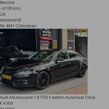
Benzine
- (l/100 km)
2
,
8
Autobedrijf
NL 4041 CL
Kesteren
Audi A4
Limousine 1.8 TFSI S edition Automaat Clima
€ 4.950