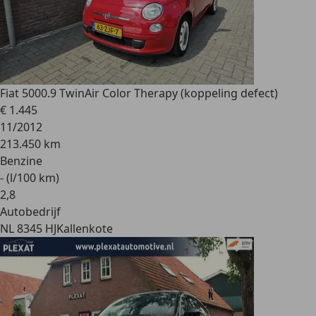
Fiat 500
0.9 TwinAir Color Therapy (koppeling defect)
€ 1.445
11/2012
213.450 km
Benzine
- (l/100 km)
2
,
8
Autobedrijf
NL 8345 HJ
Kallenkote