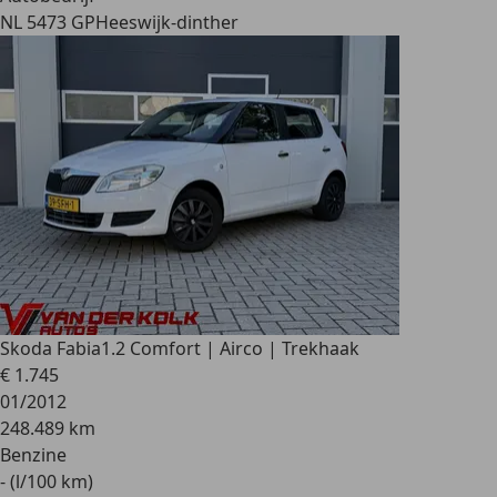
NL 5473 GP
Heeswijk-dinther
Skoda Fabia
1.2 Comfort | Airco | Trekhaak
€ 1.745
01/2012
248.489 km
Benzine
- (l/100 km)