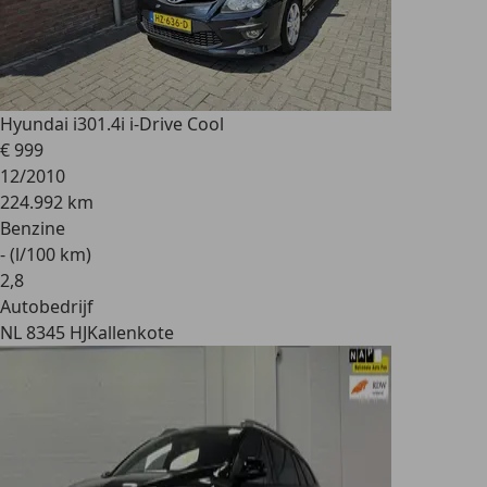
Hyundai i30
1.4i i-Drive Cool
€ 999
12/2010
224.992 km
Benzine
- (l/100 km)
2
,
8
Autobedrijf
NL 8345 HJ
Kallenkote