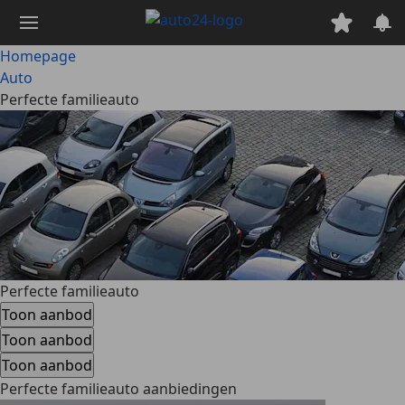
Ga
naar
hoofdinhoud
Homepage
Auto
Perfecte familieauto
Perfecte familieauto
Toon aanbod
Toon aanbod
Toon aanbod
Perfecte familieauto aanbiedingen