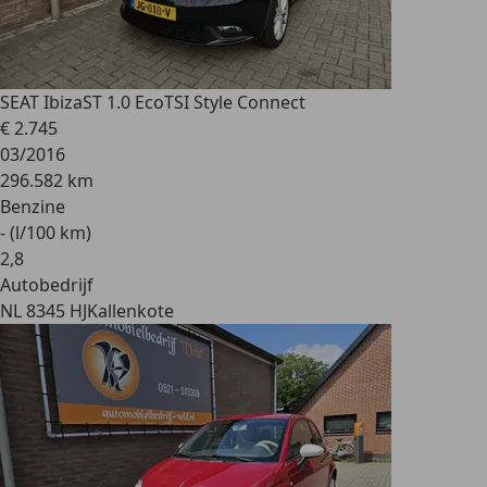
SEAT Ibiza
ST 1.0 EcoTSI Style Connect
€ 2.745
03/2016
296.582 km
Benzine
- (l/100 km)
2
,
8
Autobedrijf
NL 8345 HJ
Kallenkote