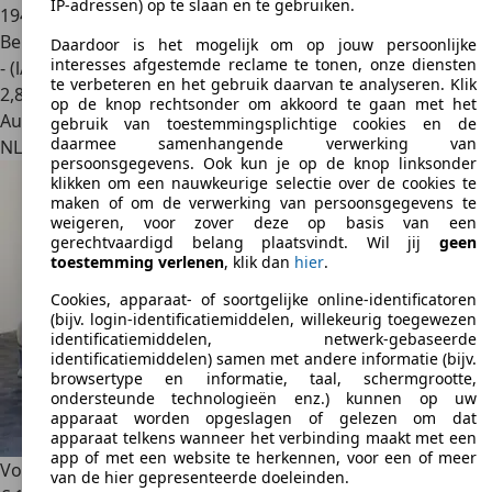
IP-adressen) op te slaan en te gebruiken.
194.048 km
Benzine
Daardoor is het mogelijk om op jouw persoonlijke
interesses afgestemde reclame te tonen, onze diensten
- (l/100 km)
te verbeteren en het gebruik daarvan te analyseren. Klik
2
,
8
op de knop rechtsonder om akkoord te gaan met het
Autobedrijf
gebruik van toestemmingsplichtige cookies en de
daarmee samenhangende verwerking van
NL 1704 RM
Heerhugowaard
persoonsgegevens. Ook kun je op de knop linksonder
klikken om een nauwkeurige selectie over de cookies te
maken of om de verwerking van persoonsgegevens te
weigeren, voor zover deze op basis van een
gerechtvaardigd belang plaatsvindt. Wil jij
geen
toestemming verlenen
, klik dan
hier
.
Cookies, apparaat- of soortgelijke online-identificatoren
(bijv. login-identificatiemiddelen, willekeurig toegewezen
identificatiemiddelen, netwerk-gebaseerde
identificatiemiddelen) samen met andere informatie (bijv.
browsertype en informatie, taal, schermgrootte,
ondersteunde technologieën enz.) kunnen op uw
apparaat worden opgeslagen of gelezen om dat
apparaat telkens wanneer het verbinding maakt met een
app of met een website te herkennen, voor een of meer
Volkswagen Polo
1.2 Easyline Zie tekst!
van de hier gepresenteerde doeleinden.