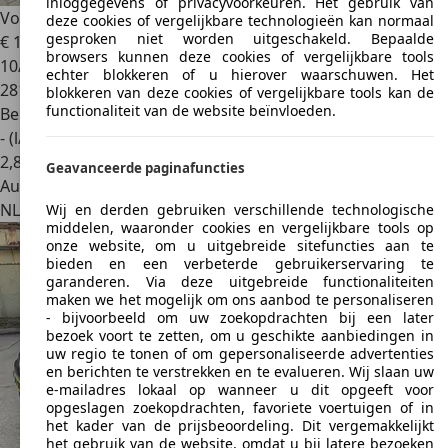
inloggegevens of privacyvoorkeuren. Het gebruik van
Volkswagen Golf Variant
1.2 TSI Highline BlueMotion
deze cookies of vergelijkbare technologieën kan normaal
gesproken niet worden uitgeschakeld. Bepaalde
€ 1.995
browsers kunnen deze cookies of vergelijkbare tools
10/2010
echter blokkeren of u hierover waarschuwen. Het
281.495 km
blokkeren van deze cookies of vergelijkbare tools kan de
functionaliteit van de website beïnvloeden.
Benzine
- (l/100 km)
2
,
8
Geavanceerde paginafuncties
Autobedrijf
NL 8345 HJ
Kallenkote
Wij en derden gebruiken verschillende technologische
middelen, waaronder cookies en vergelijkbare tools op
onze website, om u uitgebreide sitefuncties aan te
bieden en een verbeterde gebruikerservaring te
garanderen. Via deze uitgebreide functionaliteiten
maken we het mogelijk om ons aanbod te personaliseren
- bijvoorbeeld om uw zoekopdrachten bij een later
bezoek voort te zetten, om u geschikte aanbiedingen in
uw regio te tonen of om gepersonaliseerde advertenties
en berichten te verstrekken en te evalueren. Wij slaan uw
e-mailadres lokaal op wanneer u dit opgeeft voor
opgeslagen zoekopdrachten, favoriete voertuigen of in
het kader van de prijsbeoordeling. Dit vergemakkelijkt
het gebruik van de website, omdat u bij latere bezoeken