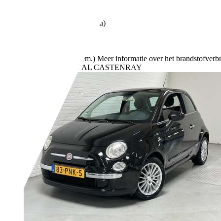
51 kW (69 PK)
Gebruikt
- (Vorige eigenaren)
Handgeschakeld
Benzine
- (l/100 km)
131 g/km (gem.)
Meer informatie over het brandstofverb
Bedrijf,
NL-5811 AL CASTENRAY