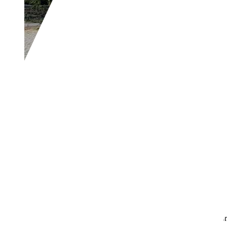
Hyundai i20
1.2i i-Drive Airco, All Se
€ 4.550,-
121.015 km
10/2012
63 kW (86 PK)
Gebruikt
1 vorige eigenaar
Handgeschakeld
Benzine
- (l/100 km)
114 g/km (gem.)
Meer informatie over het brandstofverb