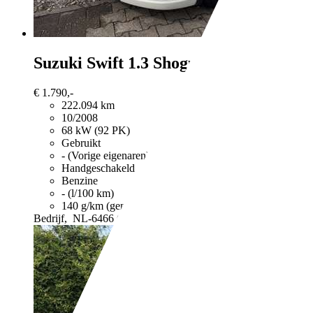
Suzuki Swift
1.3 Shogun
€ 1.790,-
222.094 km
10/2008
68 kW (92 PK)
Gebruikt
- (Vorige eigenaren)
Handgeschakeld
Benzine
- (l/100 km)
140 g/km (gem.)
Meer informatie over het brandstofverb
Bedrijf,
NL-6466 GW KERKRADE