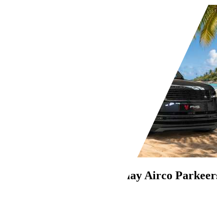
Bedrijf,
NL-6121 XH BORN
Opel Corsa
1.2 CarPlay Airco Parkeer
€ 7.890,-
71.041 km
08/2018