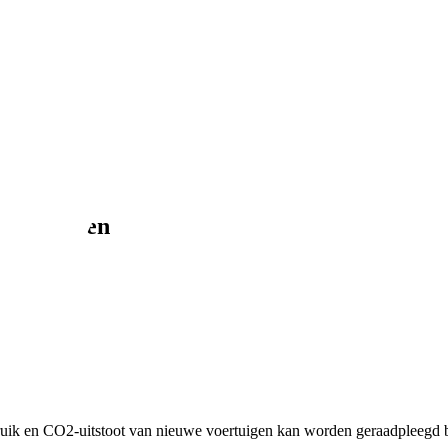
ason banden
ruik en CO2-uitstoot van nieuwe voertuigen kan worden geraadpleegd b