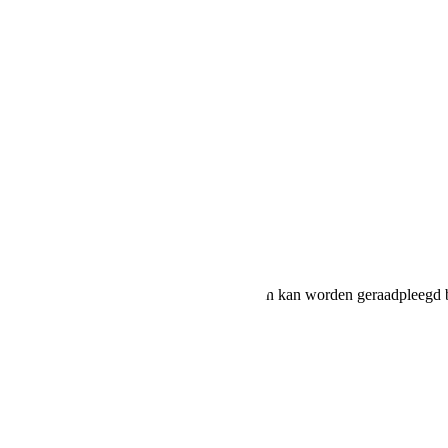
ruik en CO2-uitstoot van nieuwe voertuigen kan worden geraadpleegd b