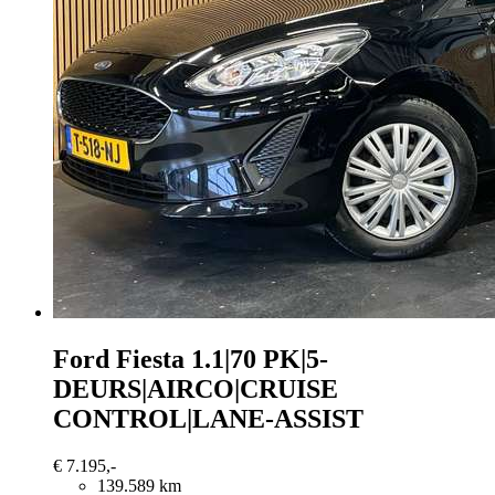
Ford Fiesta
1.1|70 PK|5-
DEURS|AIRCO|CRUISE
CONTROL|LANE-ASSIST
€ 7.195,-
139.589 km