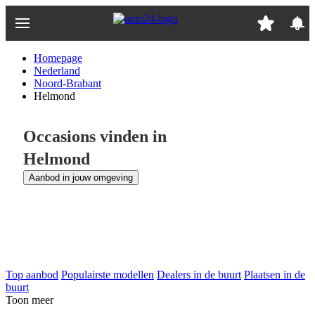
Ga
naar
hoofdinhoud
Homepage
Nederland
Noord-Brabant
Helmond
Occasions vinden in
Helmond
Aanbod in jouw omgeving
Top aanbod
Populairste modellen
Dealers in de buurt
Plaatsen in de
buurt
Toon meer