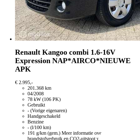
Renault Kangoo
combi 1.6-16V
Expression NAP*AIRCO*NIEUWE
APK
€ 2.995,-
201.368 km
04/2008
78 kW (106 PK)
Gebruikt
- (Vorige eigenaren)
Handgeschakeld
Benzine
- (l/100 km)
191 g/km (gem.)
Meer informatie over het
brandstofverbruik en CO2-uitstoot van nieuwe