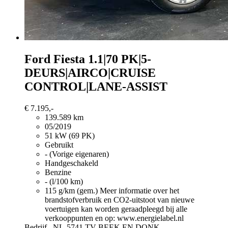
Ford Fiesta
1.1|70 PK|5-
DEURS|AIRCO|CRUISE
CONTROL|LANE-ASSIST
€ 7.195,-
139.589 km
05/2019
51 kW (69 PK)
Gebruikt
- (Vorige eigenaren)
Handgeschakeld
Benzine
- (l/100 km)
115 g/km (gem.)
Meer informatie over het
brandstofverbruik en CO2-uitstoot van nieuwe
voertuigen kan worden geraadpleegd bij alle
verkooppunten en op: www.energielabel.nl
Bedrijf,
NL-5741 TV BEEK EN DONK