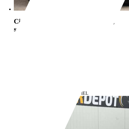
Citroen C3
1.2 PureTech You, NL,
stoelverw. PDC, LED, bluetoo
€ 11.950,-
15.303 km
01/2022
61 kW (83 PK)
Gebruikt
2 vorige eigenaren
Handgeschakeld
Benzine
- (l/100 km)
- (g/km)
Bedrijf,
NL-5301 LW ZALTBOMMEL