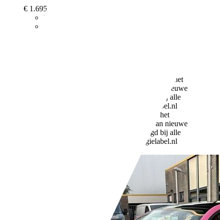
€ 1.695,-
276.618 km
12/2010
55 kW (75 PK)
Gebruikt
- (Vorige eigenaren)
Handgeschakeld
Diesel
3,4 l/100 km (gem.)
Meer informatie over het
brandstofverbruik en CO2-uitstoot van nieuwe
voertuigen kan worden geraadpleegd bij alle
verkooppunten en op: www.energielabel.nl
89 g/km (gem.)
Meer informatie over het
brandstofverbruik en CO2-uitstoot van nieuwe
voertuigen kan worden geraadpleegd bij alle
verkooppunten en op: www.energielabel.nl
Bedrijf,
NL-3076 JA ROTTERDAM