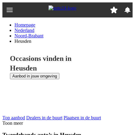
Ga
naar
hoofdinhoud
Homepage
Nederland
Noord-Brabant
Heusden
Occasions vinden in
Heusden
Aanbod in jouw omgeving
Top aanbod
Dealers in de buurt
Plaatsen in de buurt
Toon meer
Tweedehands auto’s in Heusden