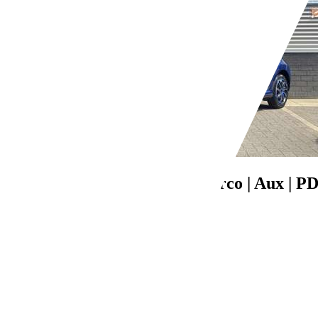
Toyota Aygo
1.0-12V + Airco | Aux | P
€ 1.490,-
230.256 km
08/2007
50 kW (68 PK)
Gebruikt
- (Vorige eigenaren)
Handgeschakeld
Benzine
- (l/100 km)