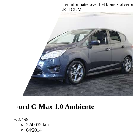
109 g/km (gem.)
Meer informatie over het brandstofverb
Bedrijf,
NL-5258 BL BERLICUM
Ford C-Max
1.0 Ambiente
€ 2.499,-
224.052 km
04/2014