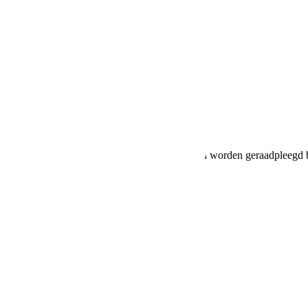
!
ruik en CO2-uitstoot van nieuwe voertuigen kan worden geraadpleegd b