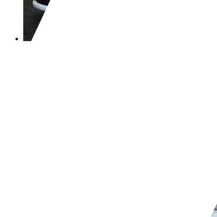
Citroen C1
1.0-12V Ambiance
€ 2.250,-
128.777 km
05/2010
50 kW (68 PK)
Gebruikt
2 vorige eigenaren
Handgeschakeld
Benzine
- (l/100 km)
106 g/km (gem.)
Meer informatie over het brandstofverb
Bedrijf,
NL-4905 AA OOSTERHOUT