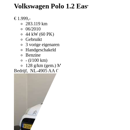
Volkswagen Polo
1.2 Easyline Zie tekst
€ 1.999,-
283.119 km
06/2010
44 kW (60 PK)
Gebruikt
3 vorige eigenaren
Handgeschakeld
Benzine
- (l/100 km)
128 g/km (gem.)
Meer informatie over het brandstofverb
Bedrijf,
NL-4905 AA OOSTERHOUT