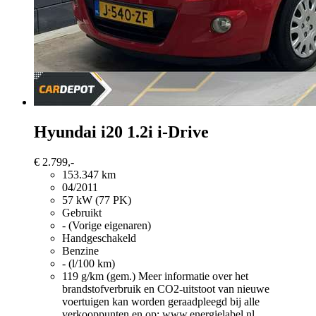
Hyundai i20
1.2i i-Drive
€ 2.799,-
153.347 km
04/2011
57 kW (77 PK)
Gebruikt
- (Vorige eigenaren)
Handgeschakeld
Benzine
- (l/100 km)
119 g/km (gem.)
Meer informatie over het
brandstofverbruik en CO2-uitstoot van nieuwe
voertuigen kan worden geraadpleegd bij alle
verkooppunten en op: www.energielabel.nl