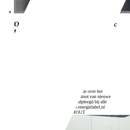
Opel Mokka
1.4T 141PK Navi Ecc
Bluetooth Cruise Control Pdc I
€ 7.950,-
BTW verrekenbaar
117.365 km
03/2015
104 kW (141 PK)
Gebruikt
3 vorige eigenaren
Handgeschakeld
Benzine
- (l/100 km)
139 g/km (gem.)
Meer informatie over het
brandstofverbruik en CO2-uitstoot van nieuwe
voertuigen kan worden geraadpleegd bij alle
verkooppunten en op: www.energielabel.nl
Bedrijf,
NL-5738 AK MARIAHOUT