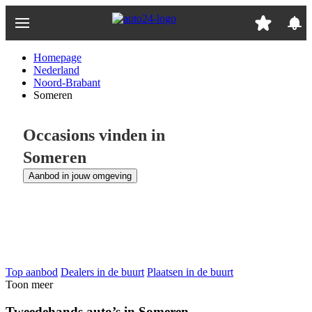
Ga
naar
hoofdinhoud
Homepage
Nederland
Noord-Brabant
Someren
Occasions vinden in
Someren
Aanbod in jouw omgeving
Top aanbod
Dealers in de buurt
Plaatsen in de buurt
Toon meer
Tweedehands auto’s in Someren