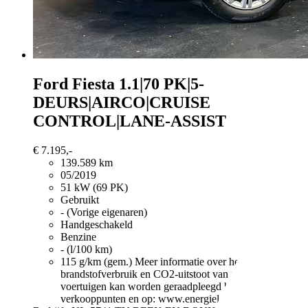
Ford Fiesta
1.1|70 PK|5-
DEURS|AIRCO|CRUISE
CONTROL|LANE-ASSIST
€ 7.195,-
139.589 km
05/2019
51 kW (69 PK)
Gebruikt
- (Vorige eigenaren)
Handgeschakeld
Benzine
- (l/100 km)
115 g/km (gem.)
Meer informatie over het
brandstofverbruik en CO2-uitstoot van nieuwe
voertuigen kan worden geraadpleegd bij alle
verkooppunten en op: www.energielabel.nl