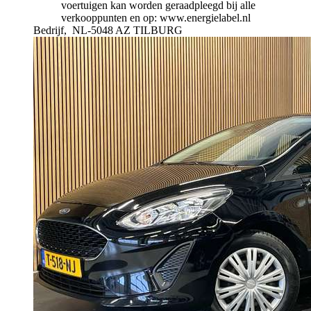
voertuigen kan worden geraadpleegd bij alle
verkooppunten en op: www.energielabel.nl
Bedrijf,
NL-5048 AZ TILBURG