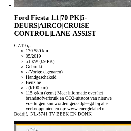
Ford Fiesta
1.1|70 PK|5-
DEURS|AIRCO|CRUISE
CONTROL|LANE-ASSIST
€ 7.195,-
139.589 km
05/2019
51 kW (69 PK)
Gebruikt
- (Vorige eigenaren)
Handgeschakeld
Benzine
- (l/100 km)
115 g/km (gem.)
Meer informatie over het
brandstofverbruik en CO2-uitstoot van nieuwe
voertuigen kan worden geraadpleegd bij alle
verkooppunten en op: www.energielabel.nl
Bedrijf,
NL-5741 TV BEEK EN DONK