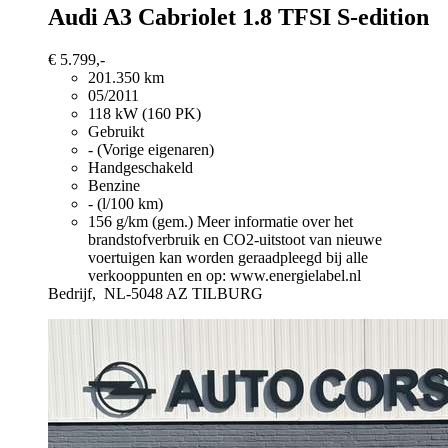
Audi A3
Cabriolet 1.8 TFSI S-edition
€ 5.799,-
201.350 km
05/2011
118 kW (160 PK)
Gebruikt
- (Vorige eigenaren)
Handgeschakeld
Benzine
- (l/100 km)
156 g/km (gem.)
Meer informatie over het
brandstofverbruik en CO2-uitstoot van nieuwe
voertuigen kan worden geraadpleegd bij alle
verkooppunten en op: www.energielabel.nl
Bedrijf,
NL-5048 AZ TILBURG