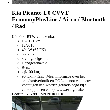
Kia Picanto
1.0 CVVT
EconomyPlusLine / Airco / Bluetooth
/ Rad
€ 5.950,-
BTW verrekenbaar
132.171 km
12/2018
49 kW (67 PK)
Gebruikt
3 vorige eigenaren
Handgeschakeld
Benzine
- (l/100 km)
90 g/km (gem.)
Meer informatie over het
brandstofverbruik en CO2-uitstoot van nieuwe
voertuigen kan worden geraadpleegd bij alle
verkooppunten en op: www.energielabel.nl
Bedrijf,
NL-3861 SN NIJKERK