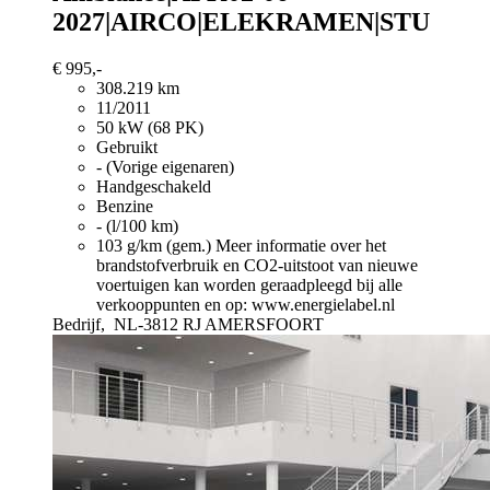
2027|AIRCO|ELEKRAMEN|STU
€ 995,-
308.219 km
11/2011
50 kW (68 PK)
Gebruikt
- (Vorige eigenaren)
Handgeschakeld
Benzine
- (l/100 km)
103 g/km (gem.)
Meer informatie over het
brandstofverbruik en CO2-uitstoot van nieuwe
voertuigen kan worden geraadpleegd bij alle
verkooppunten en op: www.energielabel.nl
Bedrijf,
NL-3812 RJ AMERSFOORT