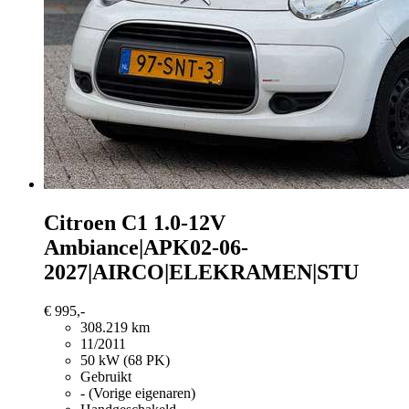
Citroen C1
1.0-12V
Ambiance|APK02-06-
2027|AIRCO|ELEKRAMEN|STU
€ 995,-
308.219 km
11/2011
50 kW (68 PK)
Gebruikt
- (Vorige eigenaren)