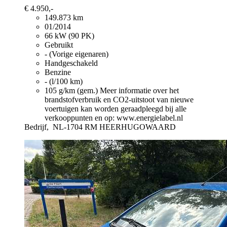
€ 4.950,-
149.873 km
01/2014
66 kW (90 PK)
Gebruikt
- (Vorige eigenaren)
Handgeschakeld
Benzine
- (l/100 km)
105 g/km (gem.)
Meer informatie over het
brandstofverbruik en CO2-uitstoot van nieuwe
voertuigen kan worden geraadpleegd bij alle
verkooppunten en op: www.energielabel.nl
Bedrijf,
NL-1704 RM HEERHUGOWAARD