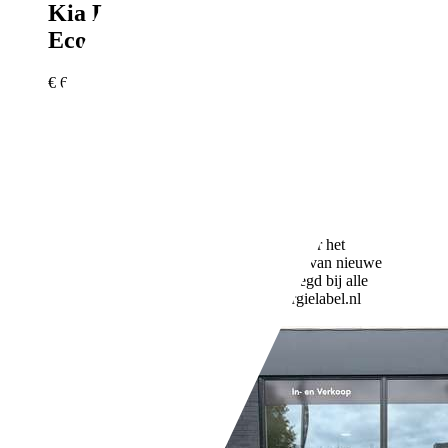
Kia Picanto
1.0 CVVT
EconomyPlusLine
€ 6.950,-
BTW verrekenbaar
80.991 km
06/2018
49 kW (67 PK)
Gebruikt
3 vorige eigenaren
Handgeschakeld
Benzine
- (l/100 km)
90 g/km (gem.)
Meer informatie over het
brandstofverbruik en CO2-uitstoot van nieuwe
voertuigen kan worden geraadpleegd bij alle
verkooppunten en op: www.energielabel.nl
Bedrijf,
NL-3861 SN NIJKERK