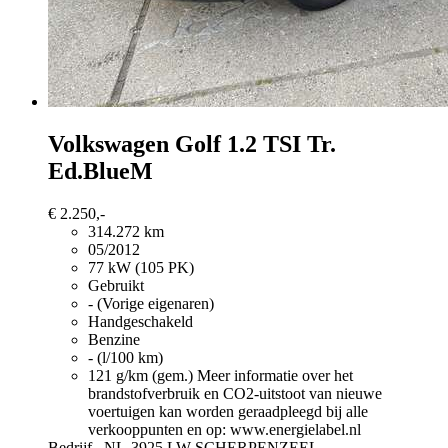
Volkswagen Golf
1.2 TSI Tr.
Ed.BlueM
€ 2.250,-
314.272 km
05/2012
77 kW (105 PK)
Gebruikt
- (Vorige eigenaren)
Handgeschakeld
Benzine
- (l/100 km)
121 g/km (gem.)
Meer informatie over het
brandstofverbruik en CO2-uitstoot van nieuwe
voertuigen kan worden geraadpleegd bij alle
verkooppunten en op: www.energielabel.nl
Bedrijf,
NL-3925 LW SCHERPENZEEL