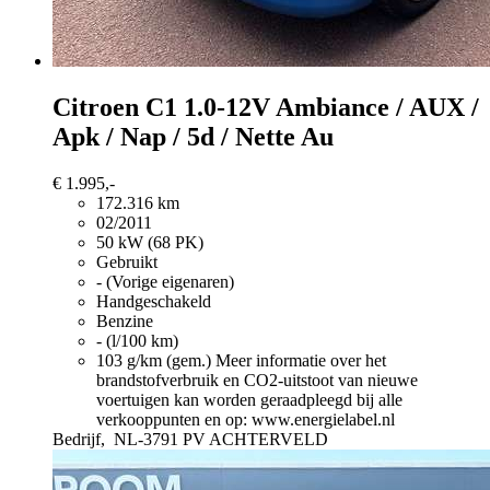
Citroen C1
1.0-12V Ambiance / AUX /
Apk / Nap / 5d / Nette Au
€ 1.995,-
172.316 km
02/2011
50 kW (68 PK)
Gebruikt
- (Vorige eigenaren)
Handgeschakeld
Benzine
- (l/100 km)
103 g/km (gem.)
Meer informatie over het
brandstofverbruik en CO2-uitstoot van nieuwe
voertuigen kan worden geraadpleegd bij alle
verkooppunten en op: www.energielabel.nl
Bedrijf,
NL-3791 PV ACHTERVELD