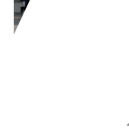
Citroen C1
1.0-12V Ambiance|APK0
€ 995,-
308.219 km
11/2011
50 kW (68 PK)
Gebruikt
- (Vorige eigenaren)
Handgeschakeld
Benzine
- (l/100 km)
103 g/km (gem.)
Meer informatie over het brandstofverb