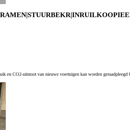
LEKRAMEN|STUURBEKR|INRUILKOOPIEE
ruik en CO2-uitstoot van nieuwe voertuigen kan worden geraadpleegd b