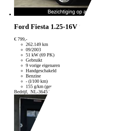
Ford Fiesta
1.25-16V Centennial * I
€ 799,-
262.149 km
09/2003
51 kW (69 PK)
Gebruikt
9 vorige eigenaren
Handgeschakeld
Benzine
- (l/100 km)
155 g/km (gem.)
Meer informatie over het brandstofverb
Bedrijf,
NL-3645 TA VINKEVEEN