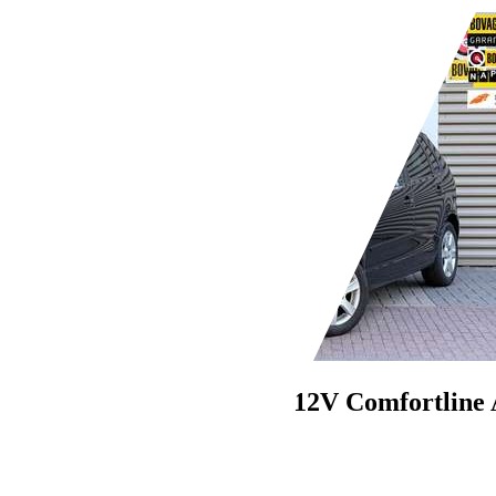
Bedrijf,
NL-3812 RJ AMERSFOORT
Volkswagen Polo
1.2-12V Comfortline 
€ 2.950,-
182.284 km
08/2009