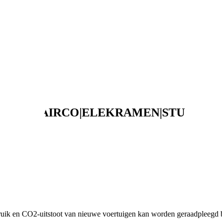
2-06-2027|AIRCO|ELEKRAMEN|STU
ruik en CO2-uitstoot van nieuwe voertuigen kan worden geraadpleegd b