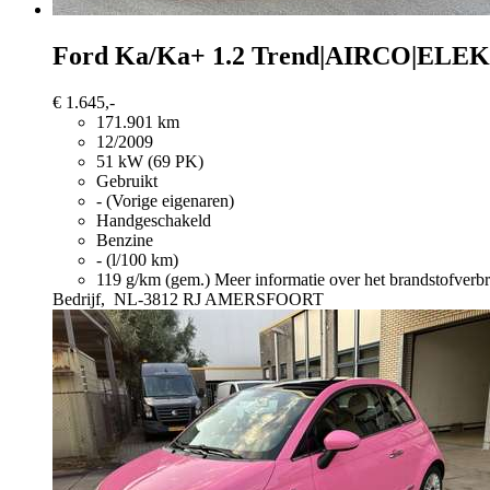
Ford Ka/Ka+
1.2 Trend|AIRCO|E
€ 1.645,-
171.901 km
12/2009
51 kW (69 PK)
Gebruikt
- (Vorige eigenaren)
Handgeschakeld
Benzine
- (l/100 km)
119 g/km (gem.)
Meer informatie over het brandstofverb
Bedrijf,
NL-3812 RJ AMERSFOORT