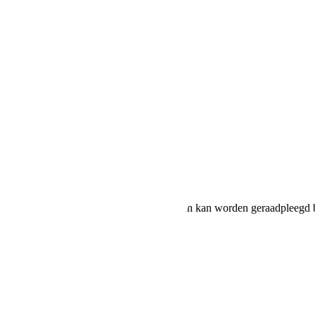
NRUILKOOPJE * APK tot 07-20
ruik en CO2-uitstoot van nieuwe voertuigen kan worden geraadpleegd b