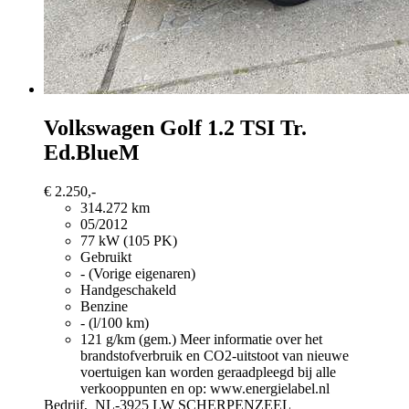
Volkswagen Golf
1.2 TSI Tr.
Ed.BlueM
€ 2.250,-
314.272 km
05/2012
77 kW (105 PK)
Gebruikt
- (Vorige eigenaren)
Handgeschakeld
Benzine
- (l/100 km)
121 g/km (gem.)
Meer informatie over het
brandstofverbruik en CO2-uitstoot van nieuwe
voertuigen kan worden geraadpleegd bij alle
verkooppunten en op: www.energielabel.nl
Bedrijf,
NL-3925 LW SCHERPENZEEL