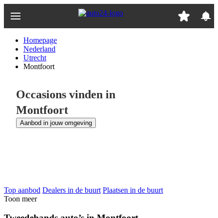
Ga
naar
hoofdinhoud
Homepage
Nederland
Utrecht
Montfoort
Occasions vinden in
Montfoort
Aanbod in jouw omgeving
Top aanbod
Dealers in de buurt
Plaatsen in de buurt
Toon meer
Tweedehands auto’s in Montfoort