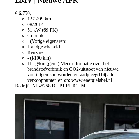
LMV | Nieuwe APK
€ 6.750,-
127.499 km
08/2014
51 kW (69 PK)
Gebruikt
- (Vorige eigenaren)
Handgeschakeld
Benzine
- (l/100 km)
111 g/km (gem.)
Meer informatie over het
brandstofverbruik en CO2-uitstoot van nieuwe
voertuigen kan worden geraadpleegd bij alle
verkooppunten en op: www.energielabel.nl
Bedrijf,
NL-5258 BL BERLICUM