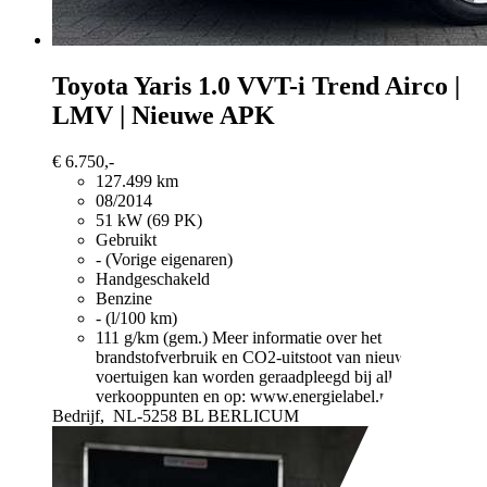
Toyota Yaris
1.0 VVT-i Trend Airco |
LMV | Nieuwe APK
€ 6.750,-
127.499 km
08/2014
51 kW (69 PK)
Gebruikt
- (Vorige eigenaren)
Handgeschakeld
Benzine
- (l/100 km)
111 g/km (gem.)
Meer informatie over het
brandstofverbruik en CO2-uitstoot van nieuwe
voertuigen kan worden geraadpleegd bij alle
verkooppunten en op: www.energielabel.nl
Bedrijf,
NL-5258 BL BERLICUM