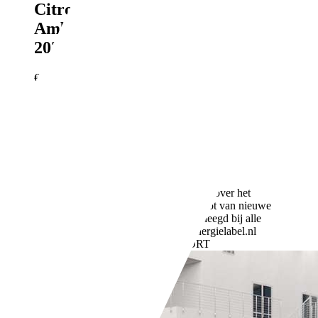
Citroen C1
1.0-12V
Ambiance|APK02-06-
2027|AIRCO|ELEKRAMEN|STU
€ 995,-
308.219 km
11/2011
50 kW (68 PK)
Gebruikt
- (Vorige eigenaren)
Handgeschakeld
Benzine
- (l/100 km)
103 g/km (gem.)
Meer informatie over het
brandstofverbruik en CO2-uitstoot van nieuwe
voertuigen kan worden geraadpleegd bij alle
verkooppunten en op: www.energielabel.nl
Bedrijf,
NL-3812 RJ AMERSFOORT