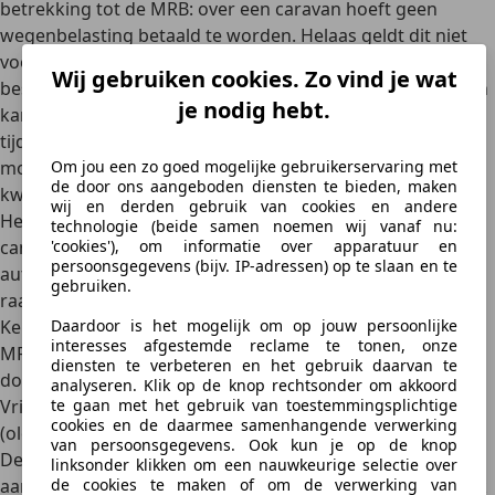
betrekking tot de MRB: over een
caravan
hoeft
geen
wegenbelasting
betaald te worden. Helaas geldt dit niet
voor een camper annex
kampeerauto
. De Belastingdienst
Wij gebruiken cookies. Zo vind je wat
beschouwt een camper als een auto. Lichtpuntje: voor een
je nodig hebt.
kampeerauto is de motorrijtuigenbelasting (voor een
tijdvak van 3 maanden) een kwart van de belasting die je
moet betalen voor een personenauto, het zogeheten
Om jou een zo goed mogelijke gebruikerservaring met
de door ons aangeboden diensten te bieden, maken
kwarttarief
.
wij en derden gebruik van cookies en andere
Het berekenen van de motorrijtuigenbelasting van een
technologie (beide samen noemen wij vanaf nu:
camper is – je raadt het al – vergelijkbaar aan dat van een
'cookies'), om informatie over apparatuur en
persoonsgegevens (bijv. IP-adressen) op te slaan en te
auto. Ook hier geldt opnieuw: pak het kenteken erbij,
gebruiken.
raadpleeg de technische gegevens via de
RDW
Kentekencheck
en vult de gevraagde gegevens van de
Daardoor is het mogelijk om op jouw persoonlijke
interesses afgestemde reclame te tonen, onze
MRB-calculator van de Belastingdienst in. Kind kan de was
diensten te verbeteren en het gebruik daarvan te
doen, zeg maar.
analyseren. Klik op de knop rechtsonder om akkoord
Vrijstelling en overgangsregeling wegenbelasting
te gaan met het gebruik van toestemmingsplichtige
cookies en de daarmee samenhangende verwerking
(oldtimers)
van persoonsgegevens. Ook kun je op de knop
De
tarieven voor wegenbelasting worden jaarlijks
linksonder klikken om een nauwkeurige selectie over
aangepast
en kunnen per provincie verschillen. Er zijn ook
de cookies te maken of om de verwerking van