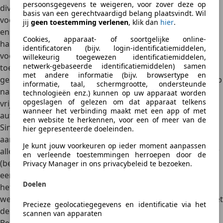
persoonsgegevens te weigeren, voor zover deze op
diverse vrijstellingen en kortingen mogelijk, bijvoorbeeld
basis van een gerechtvaardigd belang plaatsvindt. Wil
voor elektrische voertuigen,
oldtimers (ouder dan 40 jaar)
jij
geen toestemming verlenen
, klik dan
hier
.
en voertuigen die aangepast zijn voor mensen met een
Cookies, apparaat- of soortgelijke online-
handicap. Is jouw motorrijtuig minstens 40 jaar geleden
identificatoren (bijv. login-identificatiemiddelen,
voor het eerst in gebruik genomen (de datum eerste
willekeurig toegewezen identificatiemiddelen,
netwerk-gebaseerde identificatiemiddelen) samen
toelating op het kentekenbewijs is dan minimaal 40 jaar
met andere informatie (bijv. browsertype en
geleden)? Of zet u een motorrijtuig van 40 jaar of ouder op
informatie, taal, schermgrootte, ondersteunde
naam? U krijgt dan
automatisch vrijstelling
. Let op:
technologieën enz.) kunnen op uw apparaat worden
opgeslagen of gelezen om dat apparaat telkens
vrijstelling geldt niet als het gaat om een vrachtauto of
wanneer het verbinding maakt met een app of met
autobus die voor privédoeleinden wordt gebruikt.
een website te herkennen, voor een of meer van de
Sinds januari 2014 is de
overgangsregeling voor oldtimers
hier gepresenteerde doeleinden.
aangepast. Hierdoor is vrijstelling van wegenbelasting
Je kunt jouw voorkeuren op ieder moment aanpassen
alleen mogelijk voor auto's die ouder zijn dan 40 jaar. Voor
en verleende toestemmingen herroepen door de
(benzine)auto's die tussen de 26 en 40 jaar oud zijn, geldt
Privacy Manager in ons privacybeleid te bezoeken.
een overgangsregeling waarbij je gebruik kan maken van
Doelen
het zogenaamde kwarttarief. Dit betekent dat er minder
wegenbelasting betaald hoeft te worden dan normaal. Met
Precieze geolocatiegegevens en identificatie via het
de ‘
Rekenhulp overgangsregeling
‘ op de website van de
scannen van apparaten