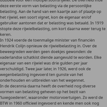
dubbele voor een multipersoonsrijwiel. De overheid inde
deze eerste vorm van belasting via de persoonlijke
belasting. Aan de hand van een kaartje aan of plaatje op
het rijwiel, een soort vignet, kon de eigenaar en/of
gebruiker aantonen dat er belasting was betaald. In 1919
stopte deze rijwielbelasting, om kort daarna weer terug te
keren.
In 1924 voerde de toenmalige minister van financiën
Hendrik Colijn opnieuw de rijwielbelasting in. Over de
beweegreden werden geen doekjes gewonden: de
vaderlandse
schatkist diende aangevuld te worden
. Elke
eigenaar van een rijwiel was drie gulden per jaar
verschuldigd. Twee jaar later, in 1926, werd ook de
wegenbelasting ingevoerd ten gunste van het
onderhouden en uitbreiden van het wegennet.
In de decennia daarna heeft de overheid nog diverse
vormen van belasting geheven op het bezit van
‘luxegoederen’, waaronder motorvoertuigen. Zo werd de
BTW in 1960 officieel ingevoerd en kende men ook nog