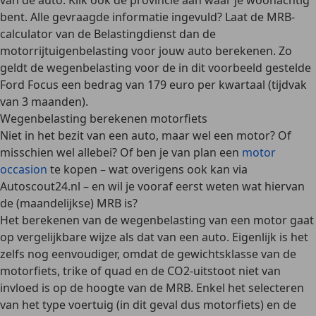
van de auto. Klik ook de provincie aan waar je woonachtig
bent. Alle gevraagde informatie ingevuld? Laat de
MRB-
calculator van de Belastingdienst
dan de
motorrijtuigenbelasting voor jouw auto berekenen. Zo
geldt de wegenbelasting voor de in dit voorbeeld gestelde
Ford Focus een bedrag van 179 euro per kwartaal (tijdvak
van 3 maanden).
Wegenbelasting berekenen motorfiets
Niet in het bezit van een auto, maar wel een
motor
? Of
misschien wel allebei? Of ben je van plan een
motor
occasion
te kopen – wat overigens ook kan via
Autoscout24.nl – en wil je vooraf eerst weten wat hiervan
de (maandelijkse) MRB is?
Het berekenen van de wegenbelasting van een motor gaat
op vergelijkbare wijze
als dat van een auto. Eigenlijk is het
zelfs nog eenvoudiger, omdat de gewichtsklasse van de
motorfiets, trike of quad
en de CO2-uitstoot niet van
invloed is op de hoogte van de MRB. Enkel het selecteren
van het type voertuig (in dit geval dus motorfiets) en de