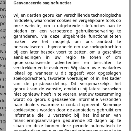
aangezien deze zwaarder zijn dan de accu's van
Geavanceerde paginafuncties
brandstofauto's.
Wij en derden gebruiken verschillende technologische
Volgens het voorstel is de korting voor elektrische
middelen, waaronder cookies en vergelijkbare tools op
personenauto’s als volgt:
onze website, om u uitgebreide sitefuncties aan te
40% tussen 2026 en 2028;
bieden en een verbeterde gebruikerservaring te
garanderen. Via deze uitgebreide functionaliteiten
35% in 2029;
maken we het mogelijk om ons aanbod te
30% in 2030;
personaliseren - bijvoorbeeld om uw zoekopdrachten
Na 2030 vervalt de korting op motorrijtuigenbelasting
bij een later bezoek voort te zetten, om u geschikte
aanbiedingen in uw regio te tonen of om
Vrijstelling plug-in hybrides (PHEV)
gepersonaliseerde advertenties en berichten te
Eigenaren van een
plug-in hybride auto
ontvangen
een
verstrekken en te evalueren. Wij slaan uw e-mailadres
korting van 50%
op de motorrijtuigenbelasting, mits de
lokaal op wanneer u dit opgeeft voor opgeslagen
zoekopdrachten, favoriete voertuigen of in het kader
CO2-uitstoot niet meer dan 50 gram per kilometer
van de prijsbeoordeling. Dit vergemakkelijkt het
bedraagt. Dit belastingvoordeel is door het kabinet
gebruik van de website, omdat u bij latere bezoeken
verlengd tot 31 december 2024. Vanaf 1 januari 2025 wordt
niet opnieuw hoeft in te voeren. Met uw toestemming
wordt op gebruik gebaseerde informatie verzonden
de korting verlaagd naar 25%, waardoor je 75% van het
naar dealers waarmee u contact opneemt. Sommige
reguliere tarief betaalt. Vanaf het jaar 2026 vervalt de
cookies/tools worden door de aanbieders gebruikt om
korting volledig en betaal je het volledige tarief, oftewel
informatie die u verstrekt bij het indienen van
financieringsaanvragen gedurende 30 dagen op te
100%. Voor reguliere hybride auto's is er
helaas geen
slaan en deze binnen deze periode automatisch te
vrijstelling
; daarvoor betaal je hetzelfde tarief als voor
hergebruiken om nieuwe financieringsaanvragen in te