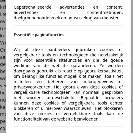
Belastingdienst valt te berekenen of je vrijstelling kunt
krijgen of gebruik kunt maken van de overgangsregeling.
Gepersonaliseerde advertenties en content,
advertentie- en contentmetingen,
Let op: er zijn wel enkele voorwaarden verbonden aan de
doelgroepenonderzoek en ontwikkeling van diensten
overgangsregeling, zoals het niet de weg op mogen
tussen december en februari en louter benzineauto’s
Essentiële paginafuncties
komen in aanmerking voor deze regeling.
Vrijstelling elektrische auto’s (EV)
Om de aanschaf en/of gebruik van een elektrisch
Wij of deze aanbieders gebruiken cookies of
vergelijkbare tools en technologieën die noodzakelijk
aangedreven auto te stimuleren, heeft de overheid deze
zijn voor essentiële sitefuncties en die de goede
gedeeltelijk of volledig vrijgesteld van MRB. Let wel: 2024 is
werking van de website garanderen. Ze worden
het laatste kalenderjaar dat er voor een EV geen
doorgaans gebruikt als reactie op gebruikersactiviteit
om belangrijke functies mogelijk te maken, zoals het
wegenbelasting betaald hoeft te worden. In 2025
instellen en beheren van inloggegevens of
verandert dit. In dat jaar betaal je als eigenaar van een EV
privacyvoorkeuren. Het gebruik van deze cookies of
het
kwarttarief
(75% korting) en dit wordt afgebouwd naar
vergelijkbare technologieën kan normaal gesproken
niet worden uitgeschakeld. Bepaalde browsers
nul in de jaren daarna. In de
Voorjaarsnota 2024
stelde het
kunnen deze cookies of vergelijkbare tools echter
kabinet voor om ook na 2025 een kleine korting op de
blokkeren of u hierover waarschuwen. Het blokkeren
motorrijtuigenbelasting voor volledig elektrische
van deze cookies of vergelijkbare tools kan de
functionaliteit van de website beïnvloeden.
personenauto’s te behouden. Dit voorstel dient als
compensatie voor het extra gewicht van de accu's
,