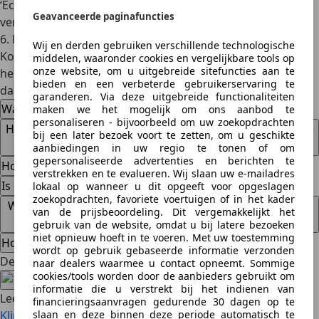
‘
Eco-route
’ optie. Deze routes zijn geoptimaliseerd voor
Geavanceerde paginafuncties
verbruik i.p.v. puur tijdwinst.
6.
Korte ritten vermijden
Wij en derden gebruiken verschillende technologische
Koude motoren zijn onzuinig. Als je meerdere korte ritten
middelen, waaronder cookies en vergelijkbare tools op
onze website, om u uitgebreide sitefuncties aan te
hebt, combineer ze dan in één langere rit. De motor blijft
bieden en een verbeterde gebruikerservaring te
dan warm en zuiniger.
garanderen. Via deze uitgebreide functionaliteiten
Wat is de ideale snelheid voor zuinig rijden?
maken we het mogelijk om ons aanbod te
personaliseren - bijvoorbeeld om uw zoekopdrachten
Hoeveel bespaar ik door banden op de juiste spanning te
bij een later bezoek voort te zetten, om u geschikte
houden?
aanbiedingen in uw regio te tonen of om
gepersonaliseerde advertenties en berichten te
Hoe groot is de impact van airco op mijn verbruik?
verstrekken en te evalueren. Wij slaan uw e-mailadres
Is stationair warmdraaien goed voor de motor?
lokaal op wanneer u dit opgeeft voor opgeslagen
zoekopdrachten, favoriete voertuigen of in het kader
Waarom is schakelen bij lage toeren zo gunstig voor het
van de prijsbeoordeling. Dit vergemakkelijkt het
verbruik?
gebruik van de website, omdat u bij latere bezoeken
niet opnieuw hoeft in te voeren. Met uw toestemming
Hoeveel invloed hebben korte ritten op het verbruik?
wordt op gebruik gebaseerde informatie verzonden
Deel artikel
naar dealers waarmee u contact opneemt. Sommige
cookies/tools worden door de aanbieders gebruikt om
informatie die u verstrekt bij het indienen van
Lees ook
financieringsaanvragen gedurende 30 dagen op te
Klimaatneutraal reizen met e-brandstoffen: waar vind je
slaan en deze binnen deze periode automatisch te