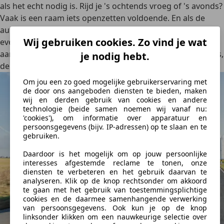
als het echt nodig is.
Rijd je 's ochtends vroeg of 's avonds?
Vaak is een raam iets openzetten voldoende. En als de
auto door de zon is opgewarmd, zet dan de ramen eerst
Wij gebruiken cookies. Zo vind je wat
even
open om de hitte eruit te laten
. Daarna airco kort vol
aan om de auto snel af te koelen. Zodra het comfortabel is,
je nodig hebt.
de airco op een
lagere stand
.
Om jou een zo goed mogelijke gebruikerservaring met
de door ons aangeboden diensten te bieden, maken
wij en derden gebruik van cookies en andere
technologie (beide samen noemen wij vanaf nu:
'cookies'), om informatie over apparatuur en
persoonsgegevens (bijv. IP-adressen) op te slaan en te
gebruiken.
Daardoor is het mogelijk om op jouw persoonlijke
interesses afgestemde reclame te tonen, onze
diensten te verbeteren en het gebruik daarvan te
analyseren. Klik op de knop rechtsonder om akkoord
te gaan met het gebruik van toestemmingsplichtige
cookies en de daarmee samenhangende verwerking
van persoonsgegevens. Ook kun je op de knop
linksonder klikken om een nauwkeurige selectie over