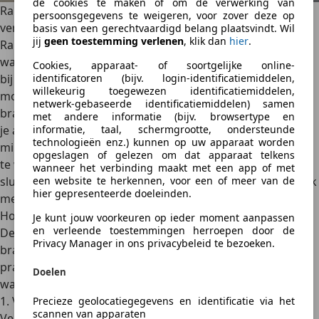
de cookies te maken of om de verwerking van
Ramen open of de airco aan, wat is beter voor het
persoonsgegevens te weigeren, voor zover deze op
verbruik?
basis van een gerechtvaardigd belang plaatsvindt. Wil
jij
geen toestemming verlenen
, klik dan
hier
.
Ramen open bij hoge snelheid geeft
veel luchtweerstand
,
wat méér verbruikt dan de airco zelf. Dus gebruik de airco
Cookies, apparaat- of soortgelijke online-
identificatoren (bijv. login-identificatiemiddelen,
bij voorkeur op de snelweg. Een slecht werkend systeem
willekeurig toegewezen identificatiemiddelen,
moet ook harder werken om te koelen, wat extra
netwerk-gebaseerde identificatiemiddelen) samen
brandstof kost. Laat de airco
elke 2 jaar checken
. Parkeer
met andere informatie (bijv. browsertype en
informatie, taal, schermgrootte, ondersteunde
je auto in de schaduw of gebruik een zonnescherm. Hoe
technologieën enz.) kunnen op uw apparaat worden
minder de auto opwarmt, hoe minder hard de airco hoeft
opgeslagen of gelezen om dat apparaat telkens
te werken. Bij elektrische auto’s is de airco vooral een
wanneer het verbinding maakt met een app of met
een website te herkennen, voor een of meer van de
slurper van je
actieradius
. Op een warme dag kan je bereik
hier gepresenteerde doeleinden.
met
5% tot 10%
dalen als je de airco constant op max zet.
Hoe kies ik de route voor een laag verbruik?
Je kunt jouw voorkeuren op ieder moment aanpassen
en verleende toestemmingen herroepen door de
De
route die je kiest
heeft echt veel invloed op je
Privacy Manager in ons privacybeleid te bezoeken.
brandstofverbruik (of actieradius bij een EV). Hier zijn
praktische tips om de
zuinigste route
te kiezen, met uitleg
Doelen
waarom dat werkt:
1. Vermijd drukke stadskernen en files
Precieze geolocatiegegevens en identificatie via het
scannen van apparaten
Veel stoppen en optrekken = veel brandstofverbruik. Een