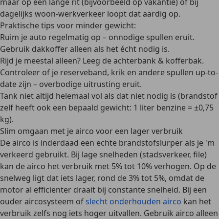
maar op een lange rit (bijvoorbeeld op vakantie) of bij
dagelijks woon-werkverkeer loopt dat aardig op.
Praktische tips voor minder gewicht:
Ruim je auto regelmatig op – onnodige spullen eruit.
Gebruik dakkoffer alleen als het écht nodig is.
Rijd je meestal alleen? Leeg de achterbank & kofferbak.
Controleer of je reserveband, krik en andere spullen up-to-
date zijn – overbodige uitrusting eruit.
Tank niet altijd helemaal vol als dat niet nodig is (brandstof
zelf heeft ook een bepaald gewicht: 1 liter benzine = ±0,75
kg).
Slim omgaan met je airco voor een lager verbruik
De
airco
is inderdaad een echte brandstofslurper als je 'm
verkeerd gebruikt. Bij
lage snelheden
(stadsverkeer, file)
kan de airco het verbruik met
5% tot 10%
verhogen. Op de
snelweg
ligt dat iets lager, rond de
3% tot 5%
, omdat de
motor al efficiënter draait bij constante snelheid. Bij een
ouder aircosysteem
of
slecht onderhouden airco
kan het
verbruik zelfs nog iets hoger uitvallen.
Gebruik airco alleen