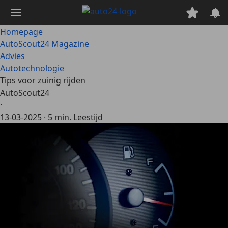
Ga
naar
hoofdinhoud
Homepage
AutoScout24 Magazine
Advies
Autotechnologie
Tips voor zuinig rijden
AutoScout24
·
13-03-2025
·
5 min. Leestijd