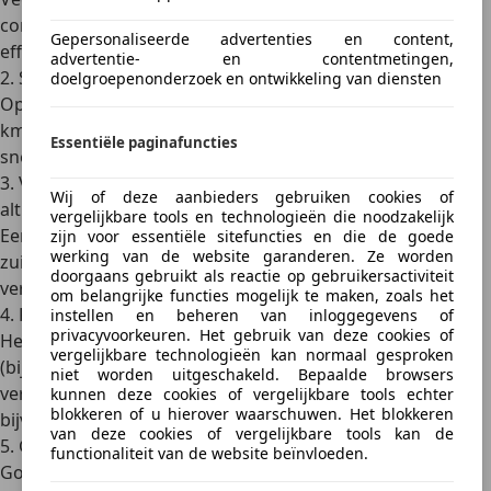
constante snelheid op een
doorstromende route
is veel
Gepersonaliseerde advertenties en content,
efficiënter.
advertentie- en contentmetingen,
2. Snelweg is vaak zuiniger dan binnenwegen
doelgroepenonderzoek en ontwikkeling van diensten
Op de snelweg rij je gelijkmatiger. Maar:
boven de 100
km/u
stijgt de luchtweerstand snel, dus hoe lager je
Essentiële paginafuncties
snelheid (zonder files), hoe beter.
3. Vermijd omwegen, maar ook de kortste route is niet
Wij of deze aanbieders gebruiken cookies of
altijd de beste
vergelijkbare tools en technologieën die noodzakelijk
Een
iets langere route
met goede doorstroming is vaak
zijn voor essentiële sitefuncties en die de goede
werking van de website garanderen. Ze worden
zuiniger dan een korte route vol drempels, rotondes en
doorgaans gebruikt als reactie op gebruikersactiviteit
verkeerslichten.
om belangrijke functies mogelijk te maken, zoals het
4. Kijk naar hoogteverschillen
instellen en beheren van inloggegevens of
privacyvoorkeuren. Het gebruik van deze cookies of
Heuvel op = veel verbruik, heuvel af kun je gratis uitrollen
vergelijkbare technologieën kan normaal gesproken
(bij moderne auto’s met injectie gaat de motor dan op ‘0-
niet worden uitgeschakeld. Bepaalde browsers
verbruik’). In Nederland minder relevant, maar
kunnen deze cookies of vergelijkbare tools echter
blokkeren of u hierover waarschuwen. Het blokkeren
bijvoorbeeld richting Ardennen of Sauerland wél.
van deze cookies of vergelijkbare tools kan de
5. Gebruik navigatie-apps met eco-voorkeur
functionaliteit van de website beïnvloeden.
Google Maps, Waze en TomTom hebben steeds vaker een