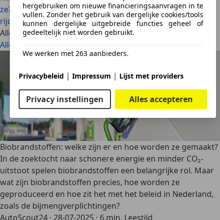
hergebruiken om nieuwe financieringsaanvragen in te
ze?
Hybride auto: alles wat je moet weten over hybride
vullen. Zonder het gebruik van dergelijke cookies/tools
rijden
kunnen dergelijke uitgebreide functies geheel of
Alle artikelen
gedeeltelijk niet worden gebruikt.
Alles bekijken
We werken met 263 aanbieders.
|
|
Privacybeleid
Impressum
Lijst met providers
Privacy instellingen
Alles accepteren
Biobrandstoffen: welke zijn er en hoe worden ze gemaakt?
In de zoektocht naar schonere energie en minder CO₂-
uitstoot spelen biobrandstoffen een belangrijke rol. Maar
wat zijn biobrandstoffen precies, hoe worden ze
geproduceerd en hoe zit het met het beleid in Nederland,
zoals de bijmengverplichtingen?
AutoScout24
·
28-07-2025
·
6 min. Leestijd