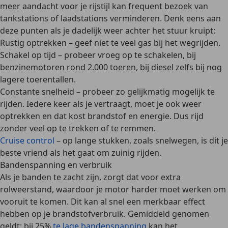
meer aandacht voor je rijstijl kan frequent bezoek van
tankstations of laadstations verminderen. Denk eens aan
deze punten als je dadelijk weer achter het stuur kruipt:
Rustig optrekken
– geef niet te veel gas bij het wegrijden.
Schakel op tijd
– probeer vroeg op te schakelen, bij
benzinemotoren rond 2.000 toeren, bij diesel zelfs bij nog
lagere toerentallen.
Constante snelheid
– probeer zo gelijkmatig mogelijk te
rijden. Iedere keer als je vertraagt, moet je ook weer
optrekken en dat kost brandstof en energie. Dus rijd
zonder veel op te trekken of te remmen.
Cruise control
– op lange stukken, zoals snelwegen, is dit je
beste vriend als het gaat om zuinig rijden.
Bandenspanning en verbruik
Als je banden te zacht zijn, zorgt dat voor extra
rolweerstand, waardoor je motor harder moet werken om
vooruit te komen. Dit kan al snel een merkbaar effect
hebben op je brandstofverbruik. Gemiddeld genomen
geldt:
bij 25%
te lage bandenspanning
kan het