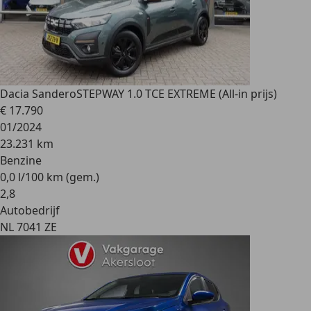
Dacia Sandero
STEPWAY 1.0 TCE EXTREME (All-in prijs)
€ 17.790
01/2024
23.231 km
Benzine
0,0 l/100 km (gem.)
2
,
8
Autobedrijf
NL 7041 ZE