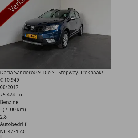
Dacia Sandero
0.9 TCe SL Stepway. Trekhaak!
€ 10.949
08/2017
75.474 km
Benzine
- (l/100 km)
2
,
8
Autobedrijf
NL 3771 AG