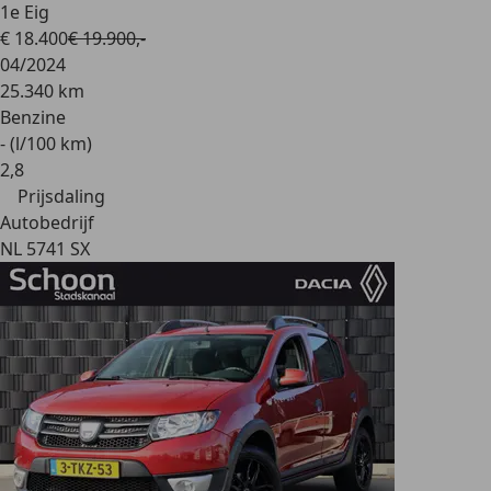
1e Eig
€ 18.400
€ 19.900,-
04/2024
25.340 km
Benzine
- (l/100 km)
2
,
8
Prijsdaling
Autobedrijf
NL 5741 SX