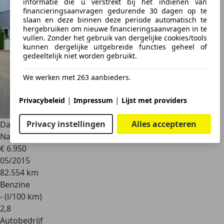
informatie die u verstrekt bij het indienen van
financieringsaanvragen gedurende 30 dagen op te
slaan en deze binnen deze periode automatisch te
hergebruiken om nieuwe financieringsaanvragen in te
vullen. Zonder het gebruik van dergelijke cookies/tools
kunnen dergelijke uitgebreide functies geheel of
gedeeltelijk niet worden gebruikt.
We werken met 263 aanbieders.
|
|
Privacybeleid
Impressum
Lijst met providers
Privacy instellingen
Alles accepteren
Dacia Sandero
0.9 TCe Stepway Lauréate
Navi|Airco|Cruise|Trekhaa
€ 6.950
05/2015
82.554 km
Benzine
- (l/100 km)
2
,
8
Autobedrijf