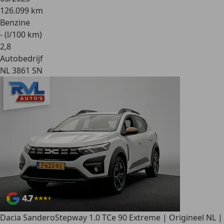
126.099 km
Benzine
- (l/100 km)
2
,
8
Autobedrijf
NL 3861 SN
Dacia Sandero
Stepway 1.0 TCe 90 Extreme | Origineel NL |