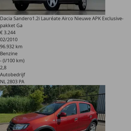
Dacia Sandero
1.2i Lauréate Airco Nieuwe APK Exclusive-
pakket Ga
€ 3.244
02/2010
96.932 km
Benzine
- (l/100 km)
2
,
8
Autobedrijf
NL 2803 PA