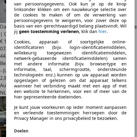
van persoonsgegevens. Ook kun je op de knop
linksonder klikken om een nauwkeurige selectie over
de cookies te maken of om de verwerking van
persoonsgegevens te weigeren, voor zover deze op
basis van een gerechtvaardigd belang plaatsvindt. Wil
Dacia Sandero
1.0 TCe 90 Comfort Airco | Carplay | Camera
jij
geen toestemming verlenen
, klik dan
hier
.
| Crui
€ 12.495
1
Cookies, apparaat- of soortgelijke online-
identificatoren (bijv. login-identificatiemiddelen,
07/2021
willekeurig toegewezen identificatiemiddelen,
44.477 km
netwerk-gebaseerde identificatiemiddelen) samen
Benzine
met andere informatie (bijv. browsertype en
informatie, taal, schermgrootte, ondersteunde
- (l/100 km)
technologieën enz.) kunnen op uw apparaat worden
2
,
8
opgeslagen of gelezen om dat apparaat telkens
Autobedrijf
wanneer het verbinding maakt met een app of met
een website te herkennen, voor een of meer van de
NL 3861 KG
hier gepresenteerde doeleinden.
Je kunt jouw voorkeuren op ieder moment aanpassen
en verleende toestemmingen herroepen door de
Privacy Manager in ons privacybeleid te bezoeken.
Doelen