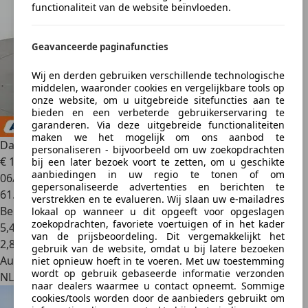
functionaliteit van de website beïnvloeden.
Geavanceerde paginafuncties
Wij en derden gebruiken verschillende technologische
middelen, waaronder cookies en vergelijkbare tools op
onze website, om u uitgebreide sitefuncties aan te
bieden en een verbeterde gebruikerservaring te
garanderen. Via deze uitgebreide functionaliteiten
maken we het mogelijk om ons aanbod te
Dacia Sandero
0.9 TCe Stepway
personaliseren - bijvoorbeeld om uw zoekopdrachten
€ 10.149
bij een later bezoek voort te zetten, om u geschikte
aanbiedingen in uw regio te tonen of om
06/2020
gepersonaliseerde advertenties en berichten te
61.189 km
verstrekken en te evalueren. Wij slaan uw e-mailadres
Benzine
lokaal op wanneer u dit opgeeft voor opgeslagen
zoekopdrachten, favoriete voertuigen of in het kader
5,4 l/100 km (gem.)
van de prijsbeoordeling. Dit vergemakkelijkt het
2
,
8
gebruik van de website, omdat u bij latere bezoeken
Autobedrijf
niet opnieuw hoeft in te voeren. Met uw toestemming
wordt op gebruik gebaseerde informatie verzonden
NL 5222 AS
naar dealers waarmee u contact opneemt. Sommige
cookies/tools worden door de aanbieders gebruikt om