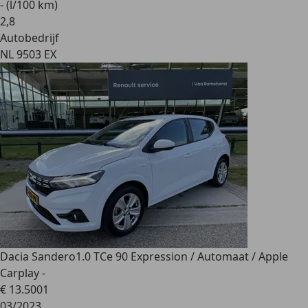
- (l/100 km)
2
,
8
Autobedrijf
NL 9503 EX
Dacia Sandero
1.0 TCe 90 Expression / Automaat / Apple
Carplay -
€ 13.500
1
03/2023