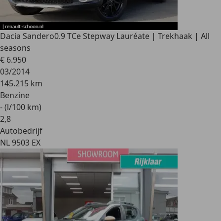
Dacia Sandero
0.9 TCe Stepway Lauréate | Trekhaak | All
seasons
€ 6.950
03/2014
145.215 km
Benzine
- (l/100 km)
2
,
8
Autobedrijf
NL 9503 EX