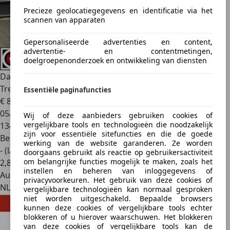
Precieze geolocatiegegevens en identificatie via het
scannen van apparaten
Gepersonaliseerde advertenties en content,
advertentie- en contentmetingen,
doelgroepenonderzoek en ontwikkeling van diensten
Dacia Sandero
0.9 TCe Stepway Navi, Camera, Cruise,
Trekhaak. Ga
Essentiële paginafuncties
€ 8.450
05/2018
Wij of deze aanbieders gebruiken cookies of
vergelijkbare tools en technologieën die noodzakelijk
134.391 km
zijn voor essentiële sitefuncties en die de goede
Benzine
werking van de website garanderen. Ze worden
- (l/100 km)
doorgaans gebruikt als reactie op gebruikersactiviteit
om belangrijke functies mogelijk te maken, zoals het
2
,
8
instellen en beheren van inloggegevens of
Autobedrijf
privacyvoorkeuren. Het gebruik van deze cookies of
NL 7351 AW
vergelijkbare technologieën kan normaal gesproken
niet worden uitgeschakeld. Bepaalde browsers
kunnen deze cookies of vergelijkbare tools echter
blokkeren of u hierover waarschuwen. Het blokkeren
van deze cookies of vergelijkbare tools kan de