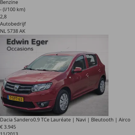
Benzine
- (l/100 km)
2
,
8
Autobedrijf
NL 5738 AK
Dacia Sandero
0.9 TCe Lauréate | Navi | Bleutooth | Airco
€ 3.945
11/2013