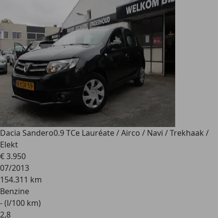
Dacia Sandero
0.9 TCe Lauréate / Airco / Navi / Trekhaak /
Elekt
€ 3.950
07/2013
154.311 km
Benzine
- (l/100 km)
2
,
8