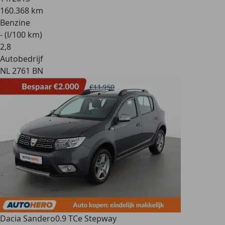
160.368 km
Benzine
- (l/100 km)
2
,
8
Autobedrijf
NL 2761 BN
Dacia Sandero
0.9 TCe Stepway