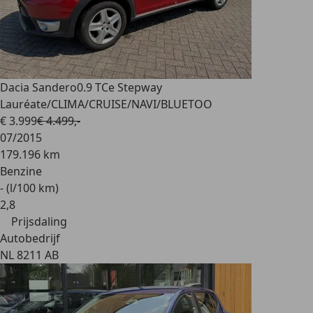
Dacia Sandero
0.9 TCe Stepway
Lauréate/CLIMA/CRUISE/NAVI/BLUETOO
€ 3.999
€ 4.499,-
07/2015
179.196 km
Benzine
- (l/100 km)
2
,
8
Prijsdaling
Autobedrijf
NL 8211 AB