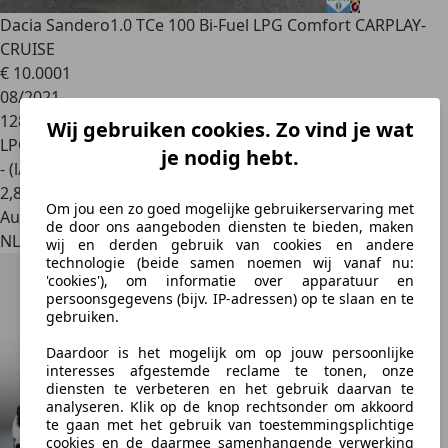
Dacia Sandero
1.0 TCe 100 Bi-Fuel LPG Comfort CARPLAY-
CRUISE
€ 10.000
1
08/2021
128.584 km
Wij gebruiken cookies. Zo vind je wat
LPG
je nodig hebt.
- (l/100 km)
2
,
8
Om jou een zo goed mogelijke gebruikerservaring met
Autobedrijf
de door ons aangeboden diensten te bieden, maken
NL 9502 EZ
wij en derden gebruik van cookies en andere
technologie (beide samen noemen wij vanaf nu:
'cookies'), om informatie over apparatuur en
persoonsgegevens (bijv. IP-adressen) op te slaan en te
gebruiken.
Daardoor is het mogelijk om op jouw persoonlijke
interesses afgestemde reclame te tonen, onze
diensten te verbeteren en het gebruik daarvan te
analyseren. Klik op de knop rechtsonder om akkoord
te gaan met het gebruik van toestemmingsplichtige
cookies en de daarmee samenhangende verwerking