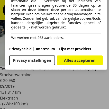
informatie die u verstrekt bij het indienen van
financieringsaanvragen gedurende 30 dagen op te
slaan en deze binnen deze periode automatisch te
hergebruiken om nieuwe financieringsaanvragen in te
vullen. Zonder het gebruik van dergelijke cookies/tools
kunnen dergelijke uitgebreide functies geheel of
gedeeltelijk niet worden gebruikt.
We werken met 263 aanbieders.
|
|
Privacybeleid
Impressum
Lijst met providers
Privacy instellingen
Alles accepteren
Tesla Model 3
Long Range AWD 75 kWh |SOH 88,2%|
Stoelverwarming
€ 20.950
09/2019
131.817 km
Elektrisch
- (kWh/100 km)