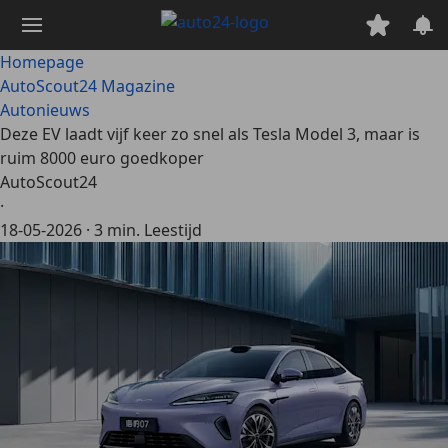
Ga
naar
hoofdinhoud
Homepage
AutoScout24 Magazine
Autonieuws
Deze EV laadt vijf keer zo snel als Tesla Model 3, maar is
ruim 8000 euro goedkoper
AutoScout24
·
18-05-2026
·
3 min. Leestijd