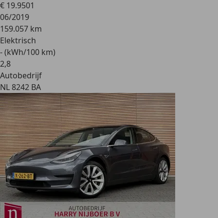
€ 19.950
1
06/2019
159.057 km
Elektrisch
- (kWh/100 km)
2
,
8
Autobedrijf
NL 8242 BA