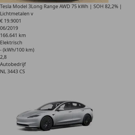
Tesla Model 3
Long Range AWD 75 kWh | SOH 82,2% |
Lichtmetalen v
€ 19.900
1
06/2019
166.641 km
Elektrisch
- (kWh/100 km)
2
,
8
Autobedrijf
NL 3443 CS