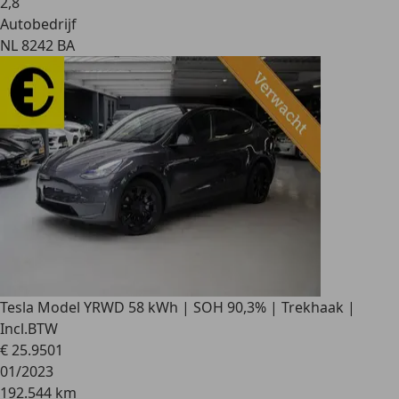
2
,
8
Autobedrijf
NL 8242 BA
Tesla Model Y
RWD 58 kWh | SOH 90,3% | Trekhaak |
Incl.BTW
€ 25.950
1
01/2023
192.544 km