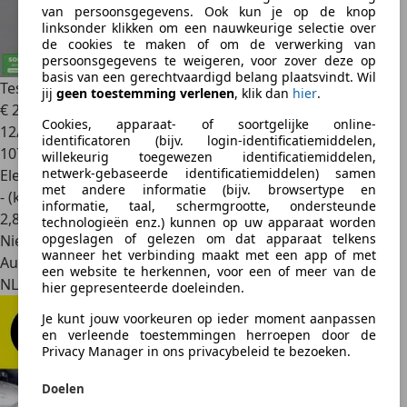
van persoonsgegevens. Ook kun je op de knop
linksonder klikken om een nauwkeurige selectie over
de cookies te maken of om de verwerking van
persoonsgegevens te weigeren, voor zover deze op
basis van een gerechtvaardigd belang plaatsvindt. Wil
Tesla Model 3
Long Range Dual Motor FACELIFT!!
jij
geen toestemming verlenen
, klik dan
hier
.
€ 24.900
Cookies, apparaat- of soortgelijke online-
12/2020
identificatoren (bijv. login-identificatiemiddelen,
107.735 km
willekeurig toegewezen identificatiemiddelen,
netwerk-gebaseerde identificatiemiddelen) samen
Elektrisch
met andere informatie (bijv. browsertype en
- (kWh/100 km)
informatie, taal, schermgrootte, ondersteunde
2
,
8
technologieën enz.) kunnen op uw apparaat worden
opgeslagen of gelezen om dat apparaat telkens
Nieuw
wanneer het verbinding maakt met een app of met
Autobedrijf
een website te herkennen, voor een of meer van de
NL 6741 LN
hier gepresenteerde doeleinden.
Je kunt jouw voorkeuren op ieder moment aanpassen
en verleende toestemmingen herroepen door de
Privacy Manager in ons privacybeleid te bezoeken.
Doelen