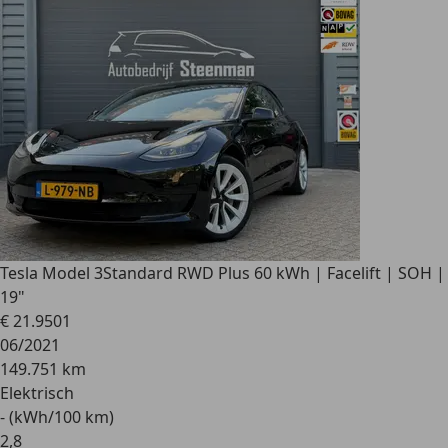
Tesla Model 3
Standard RWD Plus 60 kWh | Facelift | SOH |
19"
€ 21.950
1
06/2021
149.751 km
Elektrisch
- (kWh/100 km)
2
,
8