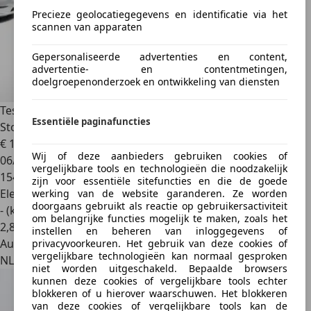
Precieze geolocatiegegevens en identificatie via het
scannen van apparaten
Gepersonaliseerde advertenties en content,
advertentie- en contentmetingen,
doelgroepenonderzoek en ontwikkeling van diensten
Tesla Model 3
Long Range AWD 75 kWh | SOH 85,5% |
Essentiële paginafuncties
Stoelverwarmin
€ 19.950
Wij of deze aanbieders gebruiken cookies of
06/2019
vergelijkbare tools en technologieën die noodzakelijk
154.897 km
zijn voor essentiële sitefuncties en die de goede
Elektrisch
werking van de website garanderen. Ze worden
doorgaans gebruikt als reactie op gebruikersactiviteit
- (kWh/100 km)
om belangrijke functies mogelijk te maken, zoals het
2
,
8
instellen en beheren van inloggegevens of
Autobedrijf
privacyvoorkeuren. Het gebruik van deze cookies of
vergelijkbare technologieën kan normaal gesproken
NL 8242 BA
niet worden uitgeschakeld. Bepaalde browsers
kunnen deze cookies of vergelijkbare tools echter
blokkeren of u hierover waarschuwen. Het blokkeren
van deze cookies of vergelijkbare tools kan de