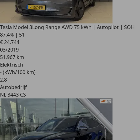
Tesla Model 3
Long Range AWD 75 kWh | Autopilot | SOH
87,4% | 51
€ 24.744
03/2019
51.967 km
Elektrisch
- (kWh/100 km)
2
,
8
Autobedrijf
NL 3443 CS