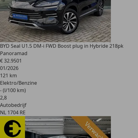
BYD Seal U
1.5 DM-i FWD Boost plug in Hybride 218pk
Panoramad
€ 32.950
1
01/2026
121 km
Elektro/Benzine
- (l/100 km)
2
,
8
Autobedrijf
NL 1704 RE