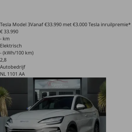
Tesla Model 3
Vanaf €33.990 met €3.000 Tesla inruilpremie*
€ 33.990
- km
Elektrisch
- (kWh/100 km)
2
,
8
Autobedrijf
NL 1101 AA