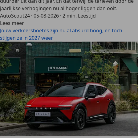
duurder uit dan dit jaar. En dat terwijl de tarieven door de
jaarlijkse verhogingen nu al hoger liggen dan ooit.
AutoScout24
·
05-08-2026
·
2 min. Leestijd
Lees meer
Jouw verkeersboetes zijn nu al absurd hoog, en toch
stijgen ze in 2027 weer