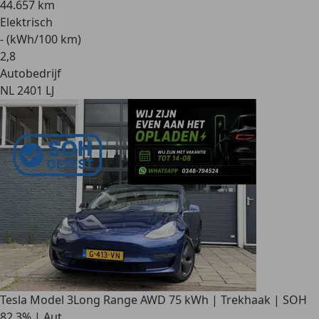
44.657 km
Elektrisch
- (kWh/100 km)
2
,
8
Autobedrijf
NL 2401 LJ
Tesla Model 3
Long Range AWD 75 kWh | Trekhaak | SOH
82,3% | Aut