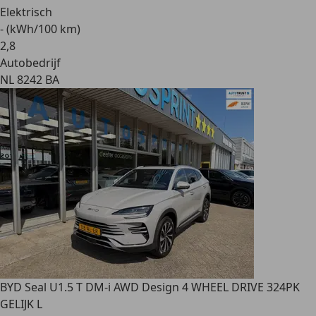
Elektrisch
- (kWh/100 km)
2
,
8
Autobedrijf
NL 8242 BA
BYD Seal U
1.5 T DM-i AWD Design 4 WHEEL DRIVE 324PK
GELIJK L