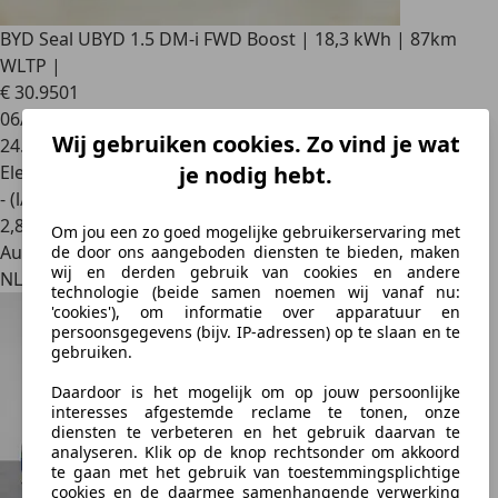
BYD Seal U
BYD 1.5 DM-i FWD Boost | 18,3 kWh | 87km
WLTP |
€ 30.950
1
06/2025
Wij gebruiken cookies. Zo vind je wat
24.058 km
Elektro/Benzine
je nodig hebt.
- (l/100 km)
2
,
8
Om jou een zo goed mogelijke gebruikerservaring met
Autobedrijf
de door ons aangeboden diensten te bieden, maken
wij en derden gebruik van cookies en andere
NL 2132 PZ
technologie (beide samen noemen wij vanaf nu:
'cookies'), om informatie over apparatuur en
persoonsgegevens (bijv. IP-adressen) op te slaan en te
gebruiken.
Daardoor is het mogelijk om op jouw persoonlijke
interesses afgestemde reclame te tonen, onze
diensten te verbeteren en het gebruik daarvan te
analyseren. Klik op de knop rechtsonder om akkoord
te gaan met het gebruik van toestemmingsplichtige
cookies en de daarmee samenhangende verwerking