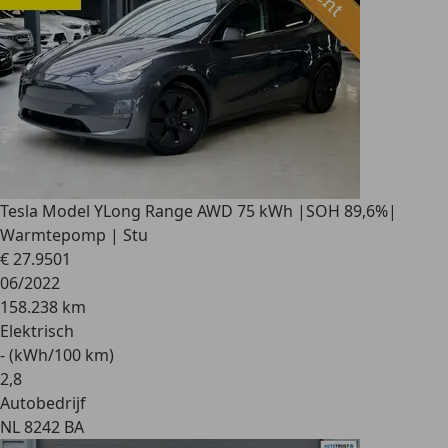
Tesla Model Y
Long Range AWD 75 kWh |SOH 89,6%|
Warmtepomp | Stu
€ 27.950
1
06/2022
158.238 km
Elektrisch
- (kWh/100 km)
2
,
8
Autobedrijf
NL 8242 BA