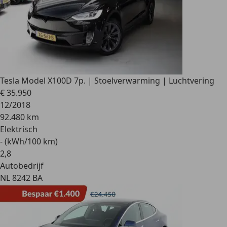
Tesla Model X
100D 7p. | Stoelverwarming | Luchtvering
€ 35.950
12/2018
92.480 km
Elektrisch
- (kWh/100 km)
2
,
8
Autobedrijf
NL 8242 BA