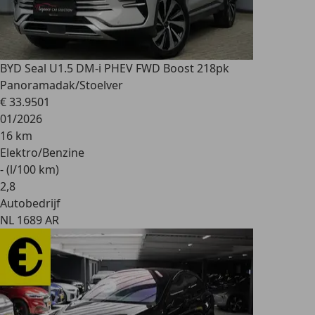
BYD Seal U
1.5 DM-i PHEV FWD Boost 218pk
Panoramadak/Stoelver
€ 33.950
1
01/2026
16 km
Elektro/Benzine
- (l/100 km)
2
,
8
Autobedrijf
NL 1689 AR