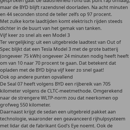
gesproken gaat de laadsnelheid rond dat punt rap omlaag,
maar de BYD blijft razendsnel doorladen. Na acht minuten
en 44 seconden stond de teller zelfs op 97 procent.
Met zulke korte laadtijden komt elektrisch rijden steeds
dichter in de buurt van het gemak van tanken.
Vijf keer zo snel als een Model 3
Ter vergelijking: uit een uitgebreide laadtest van Out of
Spec blijkt dat een Tesla Model 3 met de grote batterij
(ongeveer 75 kWh) ongeveer 24 minuten nodig heeft heeft
om van 10 naar 70 procent te gaan. Dat betekent dat
opladen met de BYD bijna vijf keer zo snel gaat!
Ook op andere punten opvallend
De Seal 07 heeft volgens BYD een rijbereik van 705
kilometer volgens de CLTC-meetmethode. Omgerekend
naar de strengere WLTP-norm zou dat neerkomen op
grofweg 550 kilometer.
Daarnaast krijgt de sedan een uitgebreid pakket aan
technologie, waaronder een geavanceerd rijhulpsysteem
met lidar dat de fabrikant God’s Eye noemt. Ook de