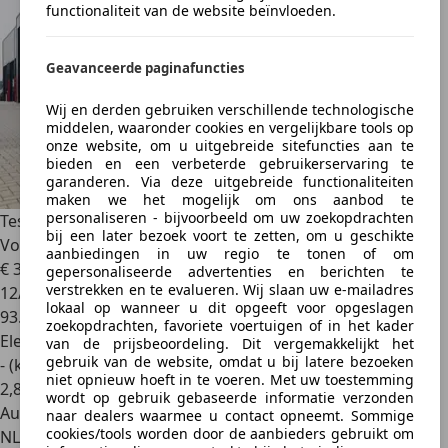
functionaliteit van de website beïnvloeden.
Geavanceerde paginafuncties
Wij en derden gebruiken verschillende technologische
middelen, waaronder cookies en vergelijkbare tools op
onze website, om u uitgebreide sitefuncties aan te
bieden en een verbeterde gebruikerservaring te
garanderen. Via deze uitgebreide functionaliteiten
maken we het mogelijk om ons aanbod te
personaliseren - bijvoorbeeld om uw zoekopdrachten
Tesla Model S
100D, 418 PK, NL Auto, 21 inch, Autopilot,
bij een later bezoek voort te zetten, om u geschikte
Vollede
aanbiedingen in uw regio te tonen of om
€ 31.500
gepersonaliseerde advertenties en berichten te
verstrekken en te evalueren. Wij slaan uw e-mailadres
12/2018
lokaal op wanneer u dit opgeeft voor opgeslagen
93.639 km
zoekopdrachten, favoriete voertuigen of in het kader
Elektrisch
van de prijsbeoordeling. Dit vergemakkelijkt het
gebruik van de website, omdat u bij latere bezoeken
- (kWh/100 km)
niet opnieuw hoeft in te voeren. Met uw toestemming
2
,
8
wordt op gebruik gebaseerde informatie verzonden
Autobedrijf
naar dealers waarmee u contact opneemt. Sommige
cookies/tools worden door de aanbieders gebruikt om
NL 8253 RD