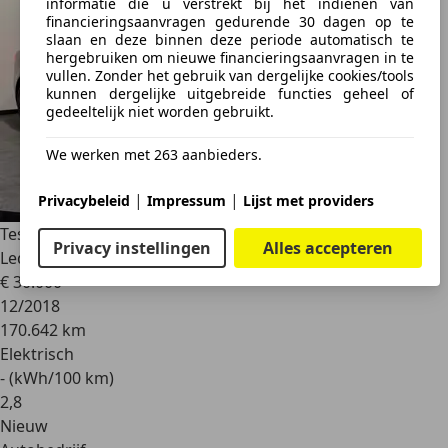
informatie die u verstrekt bij het indienen van
financieringsaanvragen gedurende 30 dagen op te
slaan en deze binnen deze periode automatisch te
hergebruiken om nieuwe financieringsaanvragen in te
vullen. Zonder het gebruik van dergelijke cookies/tools
kunnen dergelijke uitgebreide functies geheel of
gedeeltelijk niet worden gebruikt.
We werken met 263 aanbieders.
|
|
Privacybeleid
Impressum
Lijst met providers
Tesla Model X
100D Performance 7p. | Trekhaak | Luxe
Privacy instellingen
Alles accepteren
Leder inter
€ 30.000
12/2018
170.642 km
Elektrisch
- (kWh/100 km)
2
,
8
Nieuw