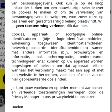
van persoonsgegevens. Ook kun je op de knop
linksonder klikken om een nauwkeurige selectie over
Tesla Model 3
Performance AWD 75 kWh | 87% SOH | Stoel
de cookies te maken of om de verwerking van
persoonsgegevens te weigeren, voor zover deze op
en achter
basis van een gerechtvaardigd belang plaatsvindt. Wil
€ 26.445
jij
geen toestemming verlenen
, klik dan
hier
.
03/2021
Cookies, apparaat- of soortgelijke online-
91.264 km
identificatoren (bijv. login-identificatiemiddelen,
Elektrisch
willekeurig toegewezen identificatiemiddelen,
- (kWh/100 km)
netwerk-gebaseerde identificatiemiddelen) samen
met andere informatie (bijv. browsertype en
2
,
8
informatie, taal, schermgrootte, ondersteunde
Autobedrijf
technologieën enz.) kunnen op uw apparaat worden
NL 2841 MK
opgeslagen of gelezen om dat apparaat telkens
wanneer het verbinding maakt met een app of met
een website te herkennen, voor een of meer van de
hier gepresenteerde doeleinden.
Je kunt jouw voorkeuren op ieder moment aanpassen
en verleende toestemmingen herroepen door de
Privacy Manager in ons privacybeleid te bezoeken.
Doelen