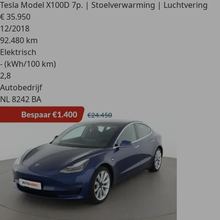
Tesla Model X
100D 7p. | Stoelverwarming | Luchtvering
€ 35.950
12/2018
92.480 km
Elektrisch
- (kWh/100 km)
2
,
8
Autobedrijf
NL 8242 BA