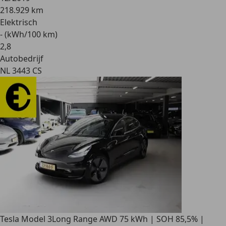
218.929 km
Elektrisch
- (kWh/100 km)
2
,
8
Autobedrijf
NL 3443 CS
Tesla Model 3
Long Range AWD 75 kWh | SOH 85,5% |