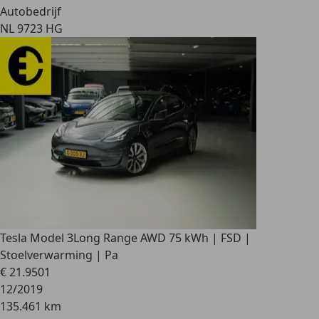
Autobedrijf
NL 9723 HG
Tesla Model 3
Long Range AWD 75 kWh | FSD |
Stoelverwarming | Pa
€ 21.950
1
12/2019
135.461 km