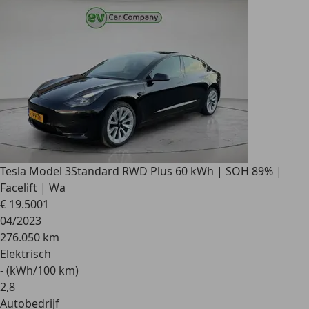
Tesla Model 3
Standard RWD Plus 60 kWh | SOH 89% |
Facelift | Wa
€ 19.500
1
04/2023
276.050 km
Elektrisch
- (kWh/100 km)
2
,
8
Autobedrijf