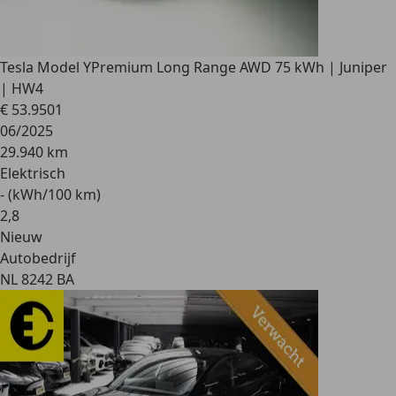
Tesla Model Y
Premium Long Range AWD 75 kWh | Juniper
| HW4
€ 53.950
1
06/2025
29.940 km
Elektrisch
- (kWh/100 km)
2
,
8
Nieuw
Autobedrijf
NL 8242 BA