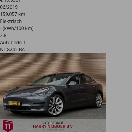
€ 19.950
1
06/2019
159.057 km
Elektrisch
- (kWh/100 km)
2
,
8
Autobedrijf
NL 8242 BA