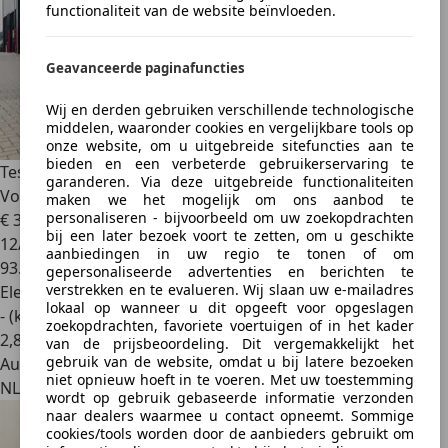
functionaliteit van de website beïnvloeden.
Geavanceerde paginafuncties
Wij en derden gebruiken verschillende technologische
middelen, waaronder cookies en vergelijkbare tools op
onze website, om u uitgebreide sitefuncties aan te
bieden en een verbeterde gebruikerservaring te
Tesla Model S
100D, 418 PK, NL Auto, 21 inch, Autopilot,
garanderen. Via deze uitgebreide functionaliteiten
Vollede
maken we het mogelijk om ons aanbod te
personaliseren - bijvoorbeeld om uw zoekopdrachten
€ 31.500
bij een later bezoek voort te zetten, om u geschikte
12/2018
aanbiedingen in uw regio te tonen of om
93.639 km
gepersonaliseerde advertenties en berichten te
verstrekken en te evalueren. Wij slaan uw e-mailadres
Elektrisch
lokaal op wanneer u dit opgeeft voor opgeslagen
- (kWh/100 km)
zoekopdrachten, favoriete voertuigen of in het kader
2
,
8
van de prijsbeoordeling. Dit vergemakkelijkt het
gebruik van de website, omdat u bij latere bezoeken
Autobedrijf
niet opnieuw hoeft in te voeren. Met uw toestemming
NL 8253 RD
wordt op gebruik gebaseerde informatie verzonden
naar dealers waarmee u contact opneemt. Sommige
cookies/tools worden door de aanbieders gebruikt om