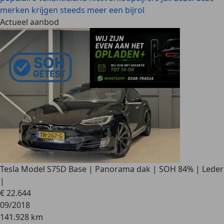
merken krijgen steeds meer een bijrol
Actueel aanbod
Tesla Model S
75D Base | Panorama dak | SOH 84% | Leder
|
€ 22.644
09/2018
141.928 km