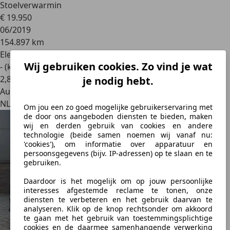
Stoelverwarmin
€ 19.950
06/2019
154.897 km
Elektrisch
Wij gebruiken cookies. Zo vind je wat
- (kWh/100 km)
2
,
8
je nodig hebt.
Autobedrijf
NL 8242 BA
Om jou een zo goed mogelijke gebruikerservaring met
de door ons aangeboden diensten te bieden, maken
wij en derden gebruik van cookies en andere
technologie (beide samen noemen wij vanaf nu:
'cookies'), om informatie over apparatuur en
persoonsgegevens (bijv. IP-adressen) op te slaan en te
gebruiken.
Daardoor is het mogelijk om op jouw persoonlijke
interesses afgestemde reclame te tonen, onze
diensten te verbeteren en het gebruik daarvan te
analyseren. Klik op de knop rechtsonder om akkoord
te gaan met het gebruik van toestemmingsplichtige
cookies en de daarmee samenhangende verwerking