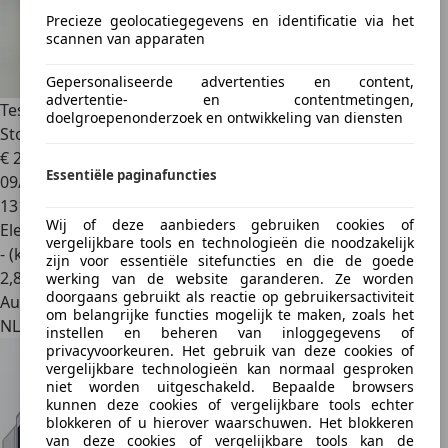
Precieze geolocatiegegevens en identificatie via het
scannen van apparaten
Gepersonaliseerde advertenties en content,
advertentie- en contentmetingen,
Tesla Model 3
Long Range AWD 75 kWh |SOH 88,2%|
doelgroepenonderzoek en ontwikkeling van diensten
Stoelverwarming
€ 20.950
Essentiële paginafuncties
09/2019
131.817 km
Wij of deze aanbieders gebruiken cookies of
Elektrisch
vergelijkbare tools en technologieën die noodzakelijk
- (kWh/100 km)
zijn voor essentiële sitefuncties en die de goede
2
,
8
werking van de website garanderen. Ze worden
doorgaans gebruikt als reactie op gebruikersactiviteit
Autobedrijf
om belangrijke functies mogelijk te maken, zoals het
NL 8242 BA
instellen en beheren van inloggegevens of
privacyvoorkeuren. Het gebruik van deze cookies of
vergelijkbare technologieën kan normaal gesproken
niet worden uitgeschakeld. Bepaalde browsers
kunnen deze cookies of vergelijkbare tools echter
blokkeren of u hierover waarschuwen. Het blokkeren
van deze cookies of vergelijkbare tools kan de