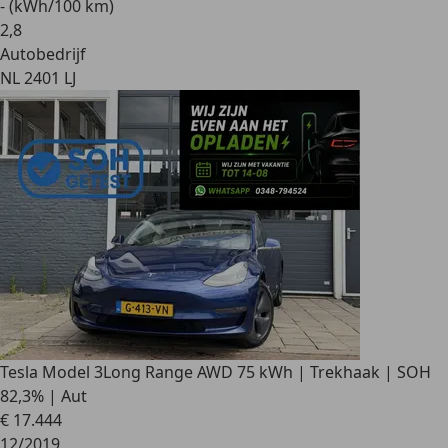
- (kWh/100 km)
2
,
8
Autobedrijf
NL 2401 LJ
Tesla Model 3
Long Range AWD 75 kWh | Trekhaak | SOH
82,3% | Aut
€ 17.444
12/2019