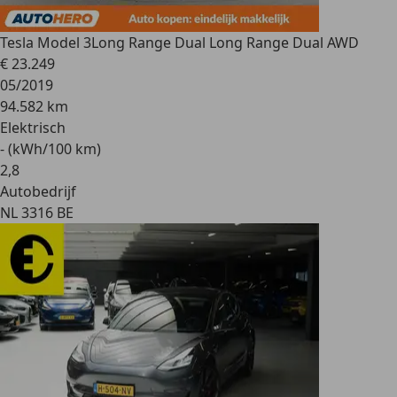
Tesla Model 3
Long Range Dual Long Range Dual AWD
€ 23.249
05/2019
94.582 km
Elektrisch
- (kWh/100 km)
2
,
8
Autobedrijf
NL 3316 BE