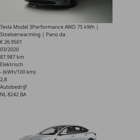
Tesla Model 3
Performance AWD 75 kWh |
Stoelverwarming | Pano da
€ 26.950
1
03/2020
87.987 km
Elektrisch
- (kWh/100 km)
2
,
8
Autobedrijf
NL 8242 BA