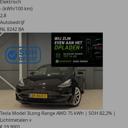
Elektrisch
- (kWh/100 km)
2
,
8
Autobedrijf
NL 8242 BA
Tesla Model 3
Long Range AWD 75 kWh | SOH 82,2% |
Lichtmetalen v
€ 19.900
1