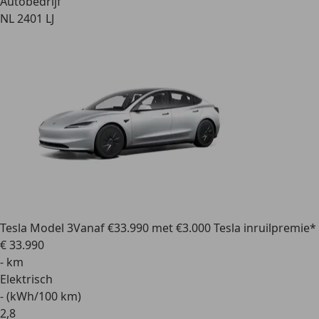
Autobedrijf
NL 2401 LJ
Tesla Model 3
Vanaf €33.990 met €3.000 Tesla inruilpremie*
€ 33.990
- km
Elektrisch
- (kWh/100 km)
2
,
8