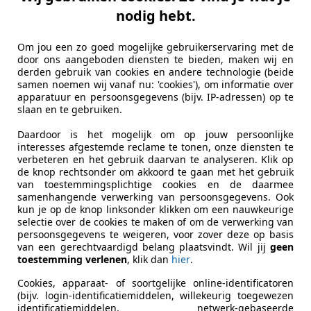
nodig hebt.
 vakantieland niet
Verkoopcijfers juli 2026: deze merken kri
Om jou een zo goed mogelijke gebruikerservaring met de
door ons aangeboden diensten te bieden, maken wij en
derden gebruik van cookies en andere technologie (beide
samen noemen wij vanaf nu: 'cookies'), om informatie over
apparatuur en persoonsgegevens (bijv. IP-adressen) op te
slaan en te gebruiken.
Daardoor is het mogelijk om op jouw persoonlijke
interesses afgestemde reclame te tonen, onze diensten te
verbeteren en het gebruik daarvan te analyseren. Klik op
de knop rechtsonder om akkoord te gaan met het gebruik
van toestemmingsplichtige cookies en de daarmee
samenhangende verwerking van persoonsgegevens. Ook
kun je op de knop linksonder klikken om een nauwkeurige
selectie over de cookies te maken of om de verwerking van
persoonsgegevens te weigeren, voor zover deze op basis
van een gerechtvaardigd belang plaatsvindt. Wil jij
geen
toestemming verlenen
, klik dan
hier
.
Cookies, apparaat- of soortgelijke online-identificatoren
(bijv. login-identificatiemiddelen, willekeurig toegewezen
identificatiemiddelen, netwerk-gebaseerde