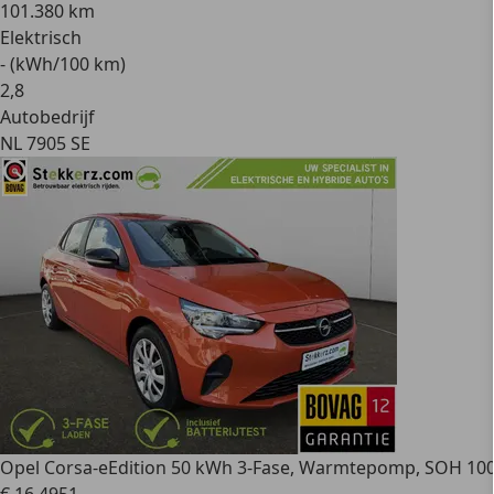
101.380 km
Elektrisch
- (kWh/100 km)
2
,
8
Autobedrijf
NL 7905 SE
Opel Corsa-e
Edition 50 kWh 3-Fase, Warmtepomp, SOH 100%