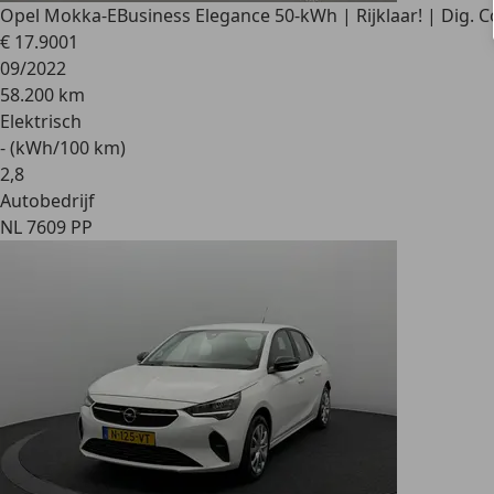
Opel Mokka-E
Business Elegance 50-kWh | Rijklaar! | Dig. C
€ 17.900
1
09/2022
58.200 km
Elektrisch
- (kWh/100 km)
2
,
8
Autobedrijf
NL 7609 PP