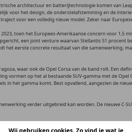
rische architectuur en batterijtechnologie komen van Lea
ijk voor het design, de onderstelafstemming en de interie
 traject voor een volledig nieuw model. Zeker naar Europe
2023, toen het Europees-Amerikaanse concern voor 1,5 milj
pgericht, een joint venture waarvan Stellantis 51 procent b
het eerste concrete resultaat van die samenwerking, maar 
goza, waar ook de Opel Corsa van de band rolt. Een defini
ling vormen op het al bestaande SUV-gamma met de Opel G
ls in het gamma komt. Best opvallend, aangezien de nieuwkom
enwerking verder uitgebreid kan worden. De nieuwe C-SUV
Wij gebruiken cookies. Zo vind je wat je