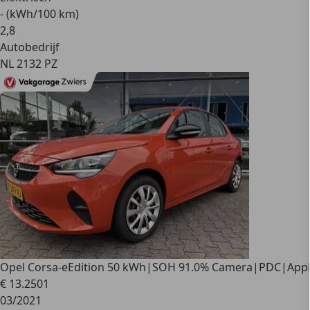
- (kWh/100 km)
2
,
8
Autobedrijf
NL 2132 PZ
Opel Corsa-e
Edition 50 kWh|SOH 91.0% Camera|PDC|Appl
€ 13.250
1
03/2021