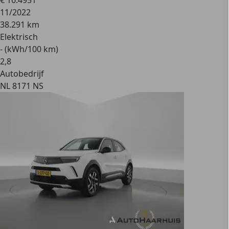
€ 16.495
1
11/2022
38.291 km
Elektrisch
- (kWh/100 km)
2
,
8
Autobedrijf
NL 8171 NS