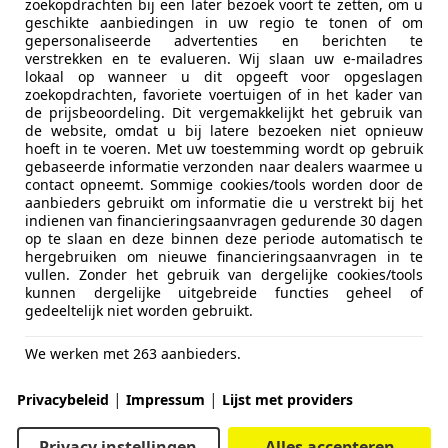
zoekopdrachten bij een later bezoek voort te zetten, om u
geschikte aanbiedingen in uw regio te tonen of om
gepersonaliseerde advertenties en berichten te
verstrekken en te evalueren. Wij slaan uw e-mailadres
lokaal op wanneer u dit opgeeft voor opgeslagen
zoekopdrachten, favoriete voertuigen of in het kader van
de prijsbeoordeling. Dit vergemakkelijkt het gebruik van
de website, omdat u bij latere bezoeken niet opnieuw
hoeft in te voeren. Met uw toestemming wordt op gebruik
gebaseerde informatie verzonden naar dealers waarmee u
contact opneemt. Sommige cookies/tools worden door de
aanbieders gebruikt om informatie die u verstrekt bij het
indienen van financieringsaanvragen gedurende 30 dagen
op te slaan en deze binnen deze periode automatisch te
hergebruiken om nieuwe financieringsaanvragen in te
vullen. Zonder het gebruik van dergelijke cookies/tools
kunnen dergelijke uitgebreide functies geheel of
gedeeltelijk niet worden gebruikt.
We werken met 263 aanbieders.
|
|
Privacybeleid
Impressum
Lijst met providers
Privacy instellingen
Alles accepteren