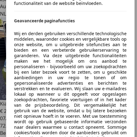
functionaliteit van de website beïnvloeden.
Autobedrijf
NL 3755 LD
Geavanceerde paginafuncties
Wij en derden gebruiken verschillende technologische
middelen, waaronder cookies en vergelijkbare tools op
onze website, om u uitgebreide sitefuncties aan te
bieden en een verbeterde gebruikerservaring te
garanderen. Via deze uitgebreide functionaliteiten
maken we het mogelijk om ons aanbod te
personaliseren - bijvoorbeeld om uw zoekopdrachten
bij een later bezoek voort te zetten, om u geschikte
aanbiedingen in uw regio te tonen of om
gepersonaliseerde advertenties en berichten te
verstrekken en te evalueren. Wij slaan uw e-mailadres
lokaal op wanneer u dit opgeeft voor opgeslagen
zoekopdrachten, favoriete voertuigen of in het kader
Kia Picanto
1.0 EX *NAP*NIEUWE APK*
van de prijsbeoordeling. Dit vergemakkelijkt het
gebruik van de website, omdat u bij latere bezoeken
€ 2.495
niet opnieuw hoeft in te voeren. Met uw toestemming
07/2006
wordt op gebruik gebaseerde informatie verzonden
72.910 km
naar dealers waarmee u contact opneemt. Sommige
cookies/tools worden door de aanbieders gebruikt om
Benzine