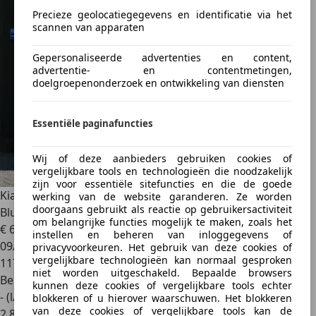
Precieze geolocatiegegevens en identificatie via het
scannen van apparaten
Gepersonaliseerde advertenties en content,
advertentie- en contentmetingen,
doelgroepenonderzoek en ontwikkeling van diensten
Essentiële paginafuncties
Wij of deze aanbieders gebruiken cookies of
vergelijkbare tools en technologieën die noodzakelijk
zijn voor essentiële sitefuncties en die de goede
Kia Picanto
1.0 CVVT EconomyPlusLine | Striping | Airco |
werking van de website garanderen. Ze worden
doorgaans gebruikt als reactie op gebruikersactiviteit
Blue
om belangrijke functies mogelijk te maken, zoals het
€ 6.790
instellen en beheren van inloggegevens of
09/2018
privacyvoorkeuren. Het gebruik van deze cookies of
vergelijkbare technologieën kan normaal gesproken
117.030 km
niet worden uitgeschakeld. Bepaalde browsers
Benzine
kunnen deze cookies of vergelijkbare tools echter
- (l/100 km)
blokkeren of u hierover waarschuwen. Het blokkeren
van deze cookies of vergelijkbare tools kan de
2
,
8