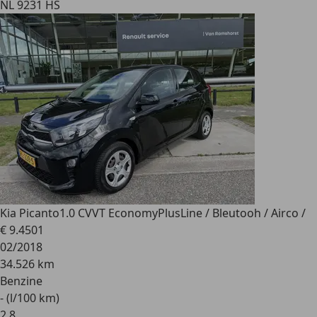
NL 9231 HS
Kia Picanto
1.0 CVVT EconomyPlusLine / Bleutooh / Airco /
€ 9.450
1
02/2018
34.526 km
Benzine
- (l/100 km)
2
,
8