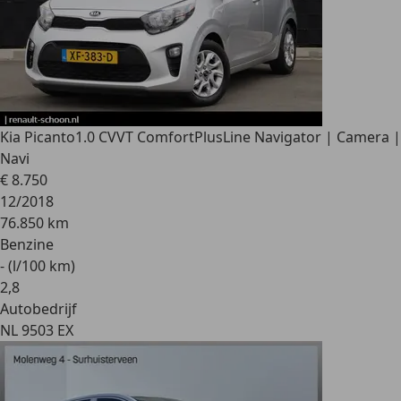
Kia Picanto
1.0 CVVT ComfortPlusLine Navigator | Camera |
Navi
€ 8.750
12/2018
76.850 km
Benzine
- (l/100 km)
2
,
8
Autobedrijf
NL 9503 EX