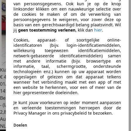
van persoonsgegevens. Ook kun je op de knop
linksonder klikken om een nauwkeurige selectie over
de cookies te maken of om de verwerking van
persoonsgegevens te weigeren, voor zover deze op
basis van een gerechtvaardigd belang plaatsvindt. Wil
jij
geen toestemming verlenen
, klik dan
hier
.
Cookies, apparaat- of soortgelijke online-
identificatoren (bijv. login-identificatiemiddelen,
willekeurig toegewezen identificatiemiddelen,
netwerk-gebaseerde identificatiemiddelen) samen
met andere informatie (bijv. browsertype en
informatie, taal, schermgrootte, ondersteunde
Kia Picanto
1.0 CVVT Comfort Bovag Garantie Airco
technologieën enz.) kunnen op uw apparaat worden
€ 4.950
opgeslagen of gelezen om dat apparaat telkens
wanneer het verbinding maakt met een app of met
01/2013
een website te herkennen, voor een of meer van de
145.489 km
hier gepresenteerde doeleinden.
Benzine
Je kunt jouw voorkeuren op ieder moment aanpassen
- (l/100 km)
en verleende toestemmingen herroepen door de
2
,
8
Privacy Manager in ons privacybeleid te bezoeken.
Autobedrijf
Doelen
NL 2952 BG