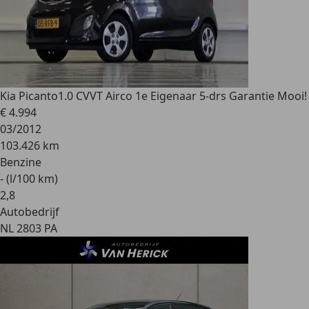
Kia Picanto
1.0 CVVT Airco 1e Eigenaar 5-drs Garantie Mooi!
€ 4.994
03/2012
103.426 km
Benzine
- (l/100 km)
2
,
8
Autobedrijf
NL 2803 PA