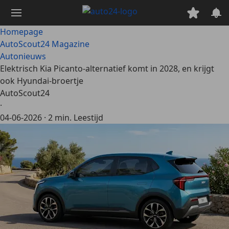
Ga
naar
hoofdinhoud
Homepage
AutoScout24 Magazine
Autonieuws
Elektrisch Kia Picanto-alternatief komt in 2028, en krijgt
ook Hyundai-broertje
AutoScout24
·
04-06-2026
·
2 min. Leestijd