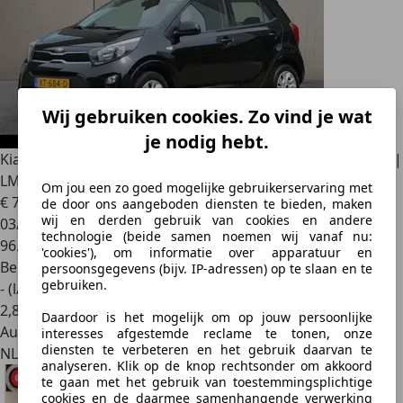
Wij gebruiken cookies. Zo vind je wat
je nodig hebt.
Kia Picanto
1.0 CVVT EconomyPlusLine | Airco | Bluetooth |
LM
Om jou een zo goed mogelijke gebruikerservaring met
€ 7.745
de door ons aangeboden diensten te bieden, maken
wij en derden gebruik van cookies en andere
03/2019
technologie (beide samen noemen wij vanaf nu:
96.788 km
'cookies'), om informatie over apparatuur en
Benzine
persoonsgegevens (bijv. IP-adressen) op te slaan en te
gebruiken.
- (l/100 km)
2
,
8
Daardoor is het mogelijk om op jouw persoonlijke
Autobedrijf
interesses afgestemde reclame te tonen, onze
diensten te verbeteren en het gebruik daarvan te
NL 3771 MT
analyseren. Klik op de knop rechtsonder om akkoord
te gaan met het gebruik van toestemmingsplichtige
cookies en de daarmee samenhangende verwerking