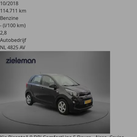
10/2018
114.711 km
Benzine
- (l/100 km)
2
,
8
Autobedrijf
NL 4825 AV