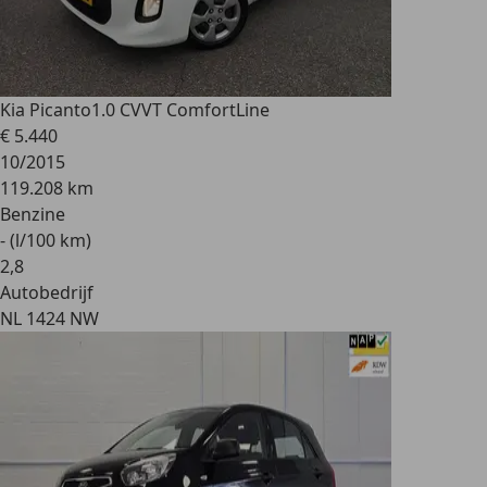
Kia Picanto
1.0 CVVT ComfortLine
€ 5.440
10/2015
119.208 km
Benzine
- (l/100 km)
2
,
8
Autobedrijf
NL 1424 NW