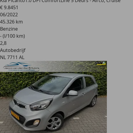
Kia Picanto
1.0 DPi ComfortLine 5 Deurs - Airco, Cruise
€ 9.845
1
06/2022
45.326 km
Benzine
- (l/100 km)
2
,
8
Autobedrijf
NL 7711 AL