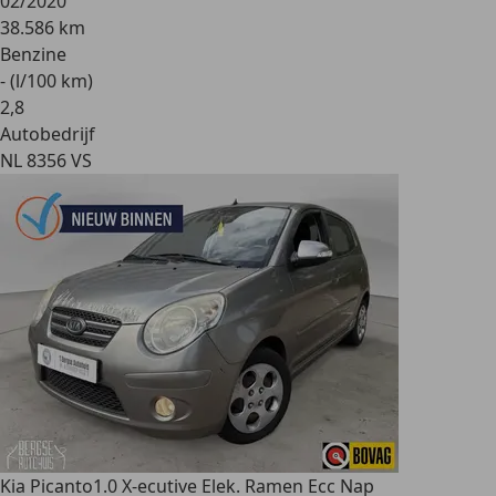
02/2020
38.586 km
Benzine
- (l/100 km)
2
,
8
Autobedrijf
NL 8356 VS
Kia Picanto
1.0 X-ecutive Elek. Ramen Ecc Nap