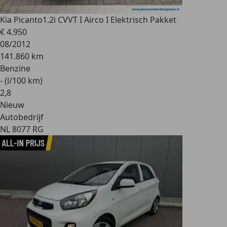
Kia Picanto
1.2i CVVT I Airco I Elektrisch Pakket
€ 4.950
08/2012
141.860 km
Benzine
- (l/100 km)
2
,
8
Nieuw
Autobedrijf
NL 8077 RG