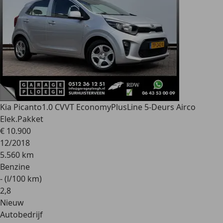
Kia Picanto
1.0 CVVT EconomyPlusLine 5-Deurs Airco
Elek.Pakket
€ 10.900
12/2018
5.560 km
Benzine
- (l/100 km)
2
,
8
Nieuw
Autobedrijf