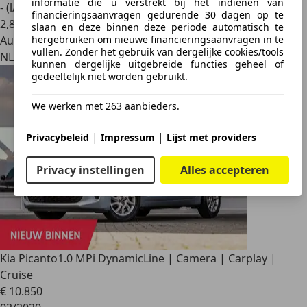
informatie die u verstrekt bij het indienen van
- (l/100 km)
financieringsaanvragen gedurende 30 dagen op te
2
,
8
slaan en deze binnen deze periode automatisch te
hergebruiken om nieuwe financieringsaanvragen in te
Autobedrijf
vullen. Zonder het gebruik van dergelijke cookies/tools
NL 6603 AW
kunnen dergelijke uitgebreide functies geheel of
gedeeltelijk niet worden gebruikt.
We werken met 263 aanbieders.
|
|
Privacybeleid
Impressum
Lijst met providers
Privacy instellingen
Alles accepteren
Kia Picanto
1.0 MPi DynamicLine | Camera | Carplay |
Cruise
€ 10.850