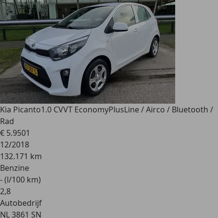
Kia Picanto
1.0 CVVT EconomyPlusLine / Airco / Bluetooth /
Rad
€ 5.950
1
12/2018
132.171 km
Benzine
- (l/100 km)
2
,
8
Autobedrijf
NL 3861 SN