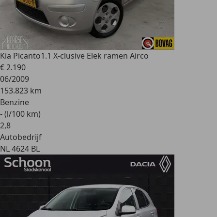
Kia Picanto
1.1 X-clusive Elek ramen Airco
€ 2.190
06/2009
153.823 km
Benzine
- (l/100 km)
2
,
8
Autobedrijf
NL 4624 BL