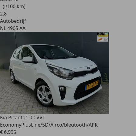
- (l/100 km)
2
,
8
Autobedrijf
NL 4905 AA
Kia Picanto
1.0 CVVT
EconomyPlusLine/5D/Airco/bleutooth/APK
€ 6.995