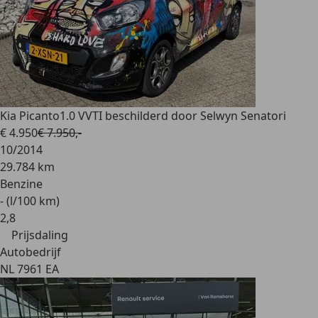
Kia Picanto
1.0 VVTI beschilderd door Selwyn Senatori
€ 4.950
€ 7.950,-
10/2014
29.784 km
Benzine
- (l/100 km)
2
,
8
Prijsdaling
Autobedrijf
NL 7961 EA