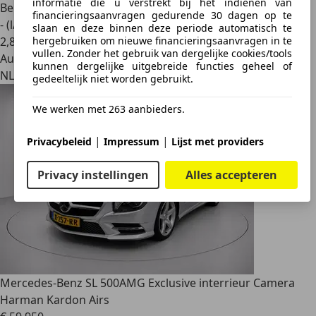
informatie die u verstrekt bij het indienen van
Benzine
financieringsaanvragen gedurende 30 dagen op te
- (l/100 km)
slaan en deze binnen deze periode automatisch te
hergebruiken om nieuwe financieringsaanvragen in te
2
,
8
vullen. Zonder het gebruik van dergelijke cookies/tools
Autobedrijf
kunnen dergelijke uitgebreide functies geheel of
NL 7471 ST
gedeeltelijk niet worden gebruikt.
We werken met 263 aanbieders.
|
|
Privacybeleid
Impressum
Lijst met providers
Privacy instellingen
Alles accepteren
Mercedes-Benz SL 500
AMG Exclusive interrieur Camera
Harman Kardon Airs