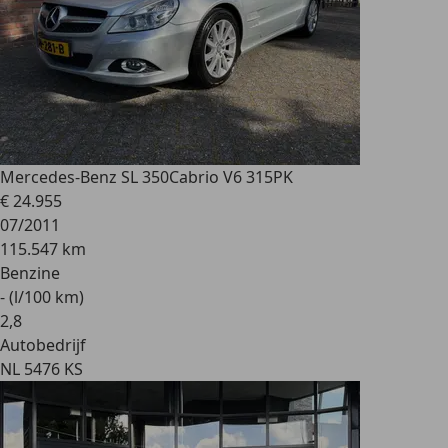
Mercedes-Benz SL 350
Cabrio V6 315PK
€ 24.955
07/2011
115.547 km
Benzine
- (l/100 km)
2
,
8
Autobedrijf
NL 5476 KS