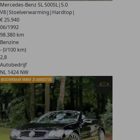
Mercedes-Benz SL 500
SL|5.0
V8|Stoelverwarming|Hardtop|
€ 25.940
06/1992
98.380 km
Benzine
- (l/100 km)
2
,
8
Autobedrijf
NL 1424 NW