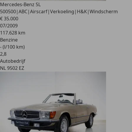
Mercedes-Benz SL
500
500|ABC|Airscarf|Verkoeling|H&K|Windscherm
€ 35.000
07/2009
117.628 km
Benzine
- (l/100 km)
2
,
8
Autobedrijf
NL 9502 EZ