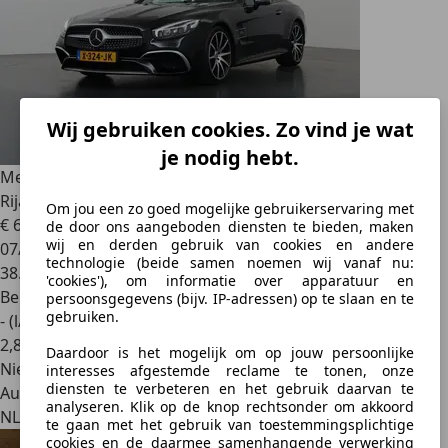
Wij gebruiken cookies. Zo vind je wat
je nodig hebt.
Mercedes-Benz SL 400
| AMG | Massage | Panoramadak |
Rijassistentiepak
Om jou een zo goed mogelijke gebruikerservaring met
€ 69.850
de door ons aangeboden diensten te bieden, maken
wij en derden gebruik van cookies en andere
07/2019
technologie (beide samen noemen wij vanaf nu:
38.184 km
'cookies'), om informatie over apparatuur en
Benzine
persoonsgegevens (bijv. IP-adressen) op te slaan en te
gebruiken.
- (l/100 km)
2
,
8
Daardoor is het mogelijk om op jouw persoonlijke
Nieuw
interesses afgestemde reclame te tonen, onze
diensten te verbeteren en het gebruik daarvan te
Autobedrijf
analyseren. Klik op de knop rechtsonder om akkoord
NL 7005 AG
te gaan met het gebruik van toestemmingsplichtige
cookies en de daarmee samenhangende verwerking