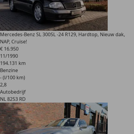
Mercedes-Benz SL 300
SL -24 R129, Hardtop, Nieuw dak,
NAP, Cruise!
€ 16.950
11/1990
194.131 km
Benzine
- (l/100 km)
2
,
8
Autobedrijf
NL 8253 RD