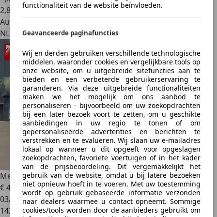
functionaliteit van de website beïnvloeden.
2
,
8
Autobedrijf
NL 6951 KM
Geavanceerde paginafuncties
Wij en derden gebruiken verschillende technologische
middelen, waaronder cookies en vergelijkbare tools op
onze website, om u uitgebreide sitefuncties aan te
bieden en een verbeterde gebruikerservaring te
garanderen. Via deze uitgebreide functionaliteiten
maken we het mogelijk om ons aanbod te
personaliseren - bijvoorbeeld om uw zoekopdrachten
bij een later bezoek voort te zetten, om u geschikte
aanbiedingen in uw regio te tonen of om
gepersonaliseerde advertenties en berichten te
verstrekken en te evalueren. Wij slaan uw e-mailadres
lokaal op wanneer u dit opgeeft voor opgeslagen
zoekopdrachten, favoriete voertuigen of in het kader
van de prijsbeoordeling. Dit vergemakkelijkt het
gebruik van de website, omdat u bij latere bezoeken
Mercedes-Benz SL 63 AMG
niet opnieuw hoeft in te voeren. Met uw toestemming
€ 47.450
wordt op gebruik gebaseerde informatie verzonden
03/2009
naar dealers waarmee u contact opneemt. Sommige
cookies/tools worden door de aanbieders gebruikt om
142.025 km