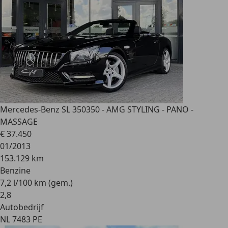
Mercedes-Benz SL 350
350 - AMG STYLING - PANO -
MASSAGE
€ 37.450
01/2013
153.129 km
Benzine
7,2 l/100 km (gem.)
2
,
8
Autobedrijf
NL 7483 PE