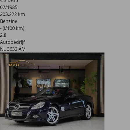
€ 34.950
02/1985
203.222 km
Benzine
- (l/100 km)
2
,
8
Autobedrijf
NL 3632 AM