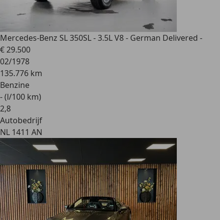
Mercedes-Benz SL 350
SL - 3.5L V8 - German Delivered -
€ 29.500
02/1978
135.776 km
Benzine
- (l/100 km)
2
,
8
Autobedrijf
NL 1411 AN