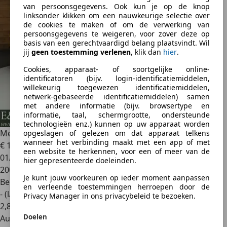
van persoonsgegevens. Ook kun je op de knop
linksonder klikken om een nauwkeurige selectie over
de cookies te maken of om de verwerking van
persoonsgegevens te weigeren, voor zover deze op
basis van een gerechtvaardigd belang plaatsvindt. Wil
jij
geen toestemming verlenen
, klik dan
hier
.
Cookies, apparaat- of soortgelijke online-
identificatoren (bijv. login-identificatiemiddelen,
willekeurig toegewezen identificatiemiddelen,
netwerk-gebaseerde identificatiemiddelen) samen
met andere informatie (bijv. browsertype en
informatie, taal, schermgrootte, ondersteunde
technologieën enz.) kunnen op uw apparaat worden
Mercedes-Benz SL 450
Cabriolet
opgeslagen of gelezen om dat apparaat telkens
wanneer het verbinding maakt met een app of met
€ 19.950
een website te herkennen, voor een of meer van de
01/1973
hier gepresenteerde doeleinden.
200.003 km
Je kunt jouw voorkeuren op ieder moment aanpassen
Benzine
en verleende toestemmingen herroepen door de
- (l/100 km)
Privacy Manager in ons privacybeleid te bezoeken.
2
,
8
Doelen
Autobedrijf