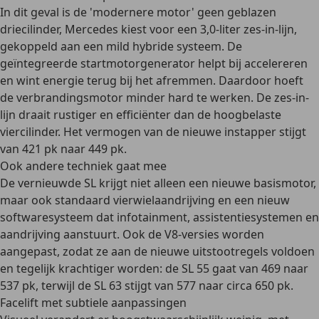
In dit geval is de 'modernere motor' geen geblazen
driecilinder, Mercedes kiest voor een 3,0-liter zes-in-lijn,
gekoppeld aan een mild hybride systeem. De
geïntegreerde startmotorgenerator helpt bij accelereren
en wint energie terug bij het afremmen. Daardoor hoeft
de verbrandingsmotor minder hard te werken. De zes-in-
lijn draait rustiger en efficiënter dan de hoogbelaste
viercilinder. Het vermogen van de nieuwe instapper stijgt
van 421 pk naar 449 pk.
Ook andere techniek gaat mee
De vernieuwde SL krijgt niet alleen een nieuwe basismotor,
maar ook standaard vierwielaandrijving en een nieuw
softwaresysteem dat infotainment, assistentiesystemen en
aandrijving aanstuurt. Ook de V8-versies worden
aangepast, zodat ze aan de nieuwe uitstootregels voldoen
en tegelijk krachtiger worden: de SL 55 gaat van 469 naar
537 pk, terwijl de SL 63 stijgt van 577 naar circa 650 pk.
Facelift met subtiele aanpassingen