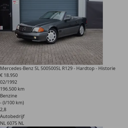
Mercedes-Benz SL 500
500SL R129 - Hardtop - Historie
€ 18.950
02/1992
196.500 km
Benzine
- (l/100 km)
2
,
8
Autobedrijf
NL 6075 NL