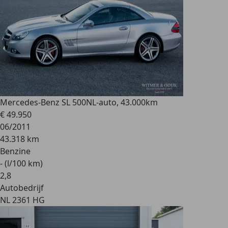
Mercedes-Benz SL 500
NL-auto, 43.000km
€ 49.950
06/2011
43.318 km
Benzine
- (l/100 km)
2
,
8
Autobedrijf
NL 2361 HG