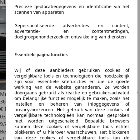
NL 5145 NA
Precieze geolocatiegegevens en identificatie via het
scannen van apparaten
Gepersonaliseerde advertenties en content,
advertentie- en contentmetingen,
doelgroepenonderzoek en ontwikkeling van diensten
Essentiële paginafuncties
Wij of deze aanbieders gebruiken cookies of
vergelijkbare tools en technologieën die noodzakelijk
zijn voor essentiële sitefuncties en die de goede
werking van de website garanderen. Ze worden
doorgaans gebruikt als reactie op gebruikersactiviteit
Mercedes-Benz SL 63 AMG
4MATIC+ / Burmester / Carbon /
om belangrijke functies mogelijk te maken, zoals het
360 / Active Ride C
instellen en beheren van inloggegevens of
€ 169.950
privacyvoorkeuren. Het gebruik van deze cookies of
vergelijkbare technologieën kan normaal gesproken
03/2023
niet worden uitgeschakeld. Bepaalde browsers
9.739 km
kunnen deze cookies of vergelijkbare tools echter
Benzine
blokkeren of u hierover waarschuwen. Het blokkeren
van deze cookies of vergelijkbare tools kan de
- (l/100 km)