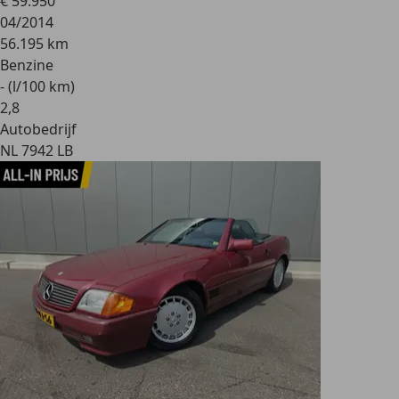
€ 59.950
04/2014
56.195 km
Benzine
- (l/100 km)
2
,
8
Autobedrijf
NL 7942 LB