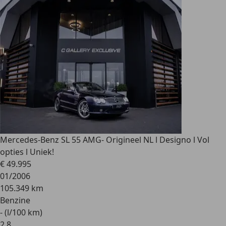
Mercedes-Benz SL 55 AMG
- Origineel NL l Designo l Vol
opties l Uniek!
€ 49.995
01/2006
105.349 km
Benzine
- (l/100 km)
2
,
8