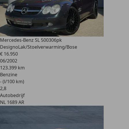
Mercedes-Benz SL 500
306pk
DesignoLak/Stoelverwarming/Bose
€ 16.950
06/2002
123.399 km
Benzine
- (l/100 km)
2
,
8
Autobedrijf
NL 1689 AR