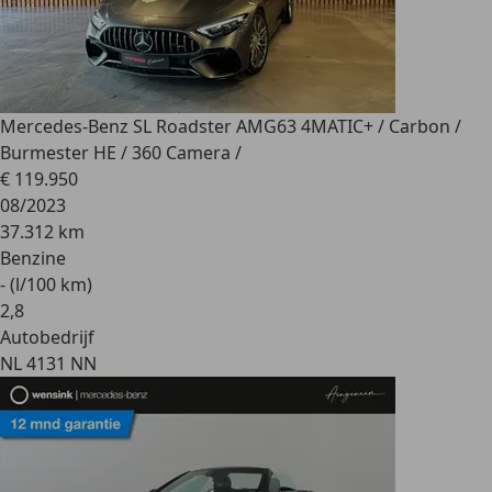
Mercedes-Benz SL Roadster AMG
63 4MATIC+ / Carbon /
Burmester HE / 360 Camera /
€ 119.950
08/2023
37.312 km
Benzine
- (l/100 km)
2
,
8
Autobedrijf
NL 4131 NN