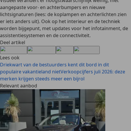
Visueel verandert er hoogstwaarschijnlijk weinig, met
aangepaste voor- en achterbumpers en nieuwe
lichtsignaturen (lees: de koplampen en achterlichten zien
er iets anders uit). Ook op het interieur en de techniek
worden bijgepunt, met updates voor het infotainment, de
assistentiesystemen en de connectiviteit.
Deel artikel
Lees ook
Driekwart van de bestuurders kent dit bord in dit
populaire vakantieland niet
Verkoopcijfers juli 2026: deze
merken krijgen steeds meer een bijrol
Relevant aanbod