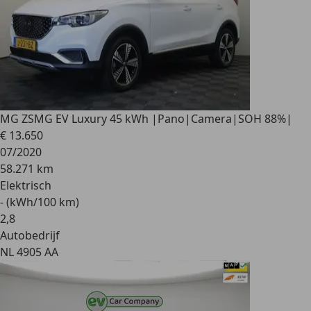
MG ZS
MG EV Luxury 45 kWh |Pano|Camera|SOH 88%|
€ 13.650
07/2020
58.271 km
Elektrisch
- (kWh/100 km)
2
,
8
Autobedrijf
NL 4905 AA