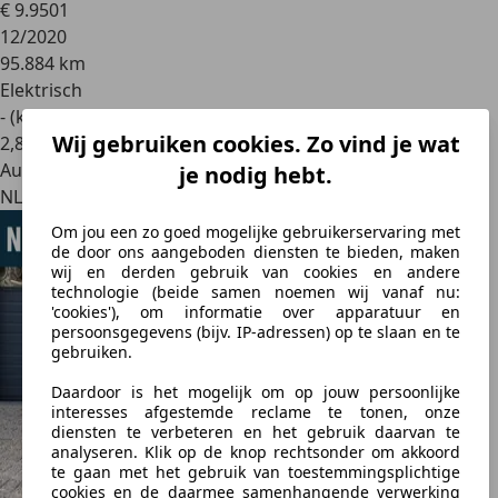
€ 9.950
1
12/2020
95.884 km
Elektrisch
- (kWh/100 km)
Wij gebruiken cookies. Zo vind je wat
2
,
8
Autobedrijf
je nodig hebt.
NL 8242 BA
Om jou een zo goed mogelijke gebruikerservaring met
de door ons aangeboden diensten te bieden, maken
wij en derden gebruik van cookies en andere
technologie (beide samen noemen wij vanaf nu:
'cookies'), om informatie over apparatuur en
persoonsgegevens (bijv. IP-adressen) op te slaan en te
gebruiken.
Daardoor is het mogelijk om op jouw persoonlijke
interesses afgestemde reclame te tonen, onze
diensten te verbeteren en het gebruik daarvan te
analyseren. Klik op de knop rechtsonder om akkoord
te gaan met het gebruik van toestemmingsplichtige
cookies en de daarmee samenhangende verwerking