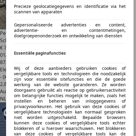
Precieze geolocatiegegevens en identificatie via het
scannen van apparaten
Gepersonaliseerde advertenties en content,
advertentie- en contentmetingen,
Peugeot Partner
Tepee Electric Allure 5-Persoons 2018 2X
doelgroepenonderzoek en ontwikkeling van diensten
Schuifdeu
€ 7.950
Essentiële paginafuncties
01/2018
87.408 km
Wij of deze aanbieders gebruiken cookies of
Elektrisch
vergelijkbare tools en technologieën die noodzakelijk
- (kWh/100 km)
zijn voor essentiële sitefuncties en die de goede
2
,
8
werking van de website garanderen. Ze worden
doorgaans gebruikt als reactie op gebruikersactiviteit
Autobedrijf
om belangrijke functies mogelijk te maken, zoals het
NL 7961 EA
instellen en beheren van inloggegevens of
privacyvoorkeuren. Het gebruik van deze cookies of
vergelijkbare technologieën kan normaal gesproken
niet worden uitgeschakeld. Bepaalde browsers
kunnen deze cookies of vergelijkbare tools echter
blokkeren of u hierover waarschuwen. Het blokkeren
van deze cookies of vergelijkbare tools kan de