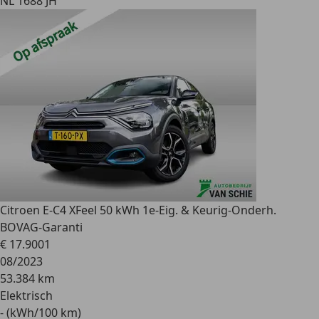
NL 1688 JH
Citroen E-C4 X
Feel 50 kWh 1e-Eig. & Keurig-Onderh.
BOVAG-Garanti
€ 17.900
1
08/2023
53.384 km
Elektrisch
- (kWh/100 km)