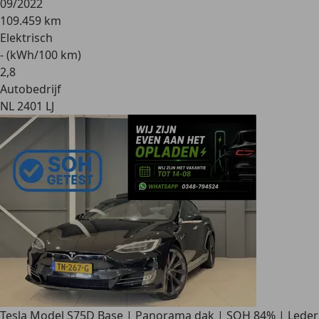
09/2022
109.459 km
Elektrisch
- (kWh/100 km)
2
,
8
Autobedrijf
NL 2401 LJ
Tesla Model S
75D Base | Panorama dak | SOH 84% | Leder