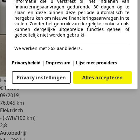
informatie die u verstrekt bij het indienen van
financieringsaanvragen gedurende 30 dagen op te
slaan en deze binnen deze periode automatisch te
hergebruiken om nieuwe financieringsaanvragen in te
vullen. Zonder het gebruik van dergelijke cookies/tools
kunnen dergelijke uitgebreide functies geheel of
gedeeltelijk niet worden gebruikt.
We werken met 263 aanbieders.
|
|
Privacybeleid
Impressum
Lijst met providers
Privacy instellingen
Alles accepteren
Hyundai KONA
EV Fashion 64 kWh
€ 18.890
09/2019
76.045 km
Elektrisch
- (kWh/100 km)
2
,
8
Autobedrijf