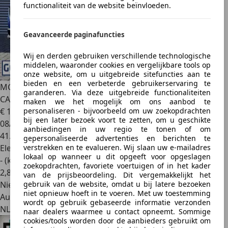
functionaliteit van de website beïnvloeden.
Geavanceerde paginafuncties
Wij en derden gebruiken verschillende technologische
middelen, waaronder cookies en vergelijkbare tools op
onze website, om u uitgebreide sitefuncties aan te
bieden en een verbeterde gebruikerservaring te
MG ZS
MG EV Luxury 45 KWH | LEDER | SCHUIFDAK |
garanderen. Via deze uitgebreide functionaliteiten
CAMERA |
maken we het mogelijk om ons aanbod te
personaliseren - bijvoorbeeld om uw zoekopdrachten
€ 14.880
bij een later bezoek voort te zetten, om u geschikte
08/2021
aanbiedingen in uw regio te tonen of om
41.463 km
gepersonaliseerde advertenties en berichten te
verstrekken en te evalueren. Wij slaan uw e-mailadres
Elektrisch
lokaal op wanneer u dit opgeeft voor opgeslagen
- (kWh/100 km)
zoekopdrachten, favoriete voertuigen of in het kader
2
,
8
van de prijsbeoordeling. Dit vergemakkelijkt het
gebruik van de website, omdat u bij latere bezoeken
Nieuw
niet opnieuw hoeft in te voeren. Met uw toestemming
Autobedrijf
wordt op gebruik gebaseerde informatie verzonden
NL 7442 DP
naar dealers waarmee u contact opneemt. Sommige
cookies/tools worden door de aanbieders gebruikt om