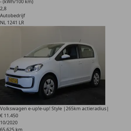
- (kWh/100 km)
2
,
8
Autobedrijf
NL 1241 LR
Volkswagen e-up!
e-up! Style |265km actieradius|
€ 11.450
10/2020
65.625 km