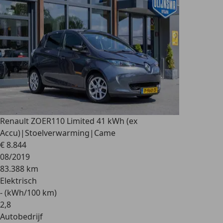
Renault ZOE
R110 Limited 41 kWh (ex
Accu)|Stoelverwarming|Came
€ 8.844
08/2019
83.388 km
Elektrisch
- (kWh/100 km)
2
,
8
Autobedrijf