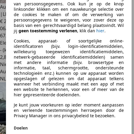
van persoonsgegevens. Ook kun je op de knop
Audi Q4 e-tron
35 3x S-Line
linksonder klikken om een nauwkeurige selectie over
|LED|STOELVERW.|KEYLESS|PDC V+A|SFEER
de cookies te maken of om de verwerking van
persoonsgegevens te weigeren, voor zover deze op
€ 29.950
basis van een gerechtvaardigd belang plaatsvindt. Wil
06/2022
jij
geen toestemming verlenen
, klik dan
hier
.
67.552 km
Cookies, apparaat- of soortgelijke online-
Elektrisch
identificatoren (bijv. login-identificatiemiddelen,
- (kWh/100 km)
willekeurig toegewezen identificatiemiddelen,
2
,
8
netwerk-gebaseerde identificatiemiddelen) samen
met andere informatie (bijv. browsertype en
Nieuw
informatie, taal, schermgrootte, ondersteunde
Autobedrijf
technologieën enz.) kunnen op uw apparaat worden
NL 2921 LX
opgeslagen of gelezen om dat apparaat telkens
wanneer het verbinding maakt met een app of met
een website te herkennen, voor een of meer van de
hier gepresenteerde doeleinden.
Je kunt jouw voorkeuren op ieder moment aanpassen
en verleende toestemmingen herroepen door de
Privacy Manager in ons privacybeleid te bezoeken.
Doelen