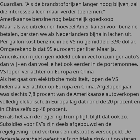
Guardian. “Als de brandstofprijzen langer hoog blijven, zal
die interesse alleen maar verder toenemen.”
Amerikaanse benzine nog belachelijk goedkoop
Maar als we uitrekenen hoeveel Amerikanen voor benzine
betalen, barsten we als Nederlanders bijna in lachen uit.
Per gallon kost benzine in de VS nu gemiddeld 3,90 dollar.
Omgerekend is dat 95 eurocent per liter. Maar ja,
Amerikanen rijden gemiddeld ook in veel onzuiniger auto’s
dan wij - en dan voel je het ook eerder in de portemonnee.
VS lopen ver achter op Europa en China
Als het gaat om elektrische mobiliteit, lopen de VS
helemaal ver achter op Europa en China. Afgelopen jaar
was slechts 7,8 procent van de Amerikaanse autoverkopen
volledig elektrisch. In Europa lag dat rond de 20 procent en
in China zelfs op 48 procent.
En als het aan de regering Trump ligt, blijft dat ook zo.
Subsidies voor EV’s zijn deels afgebouwd en de
regelgeving rond verbruik en uitstoot is versoepeld. De
federale overheid oefent zelfs politieke druk uit op staten