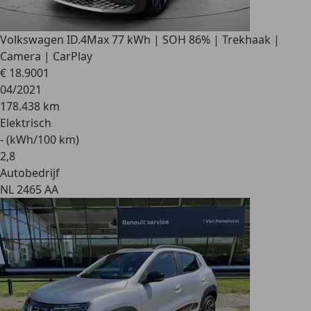
Volkswagen ID.4
Max 77 kWh | SOH 86% | Trekhaak |
Camera | CarPlay
€ 18.900
1
04/2021
178.438 km
Elektrisch
- (kWh/100 km)
2
,
8
Autobedrijf
NL 2465 AA