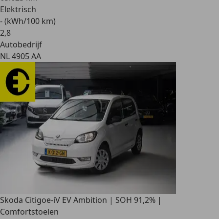
Elektrisch
- (kWh/100 km)
2
,
8
Autobedrijf
NL 4905 AA
Skoda Citigo
e-iV EV Ambition | SOH 91,2% |
Comfortstoelen