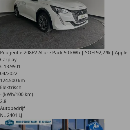
Peugeot e-208
EV Allure Pack 50 kWh | SOH 92,2 % | Apple
Carplay
€ 13.950
1
04/2022
124.500 km
Elektrisch
- (kWh/100 km)
2
,
8
Autobedrijf
NL 2401 LJ