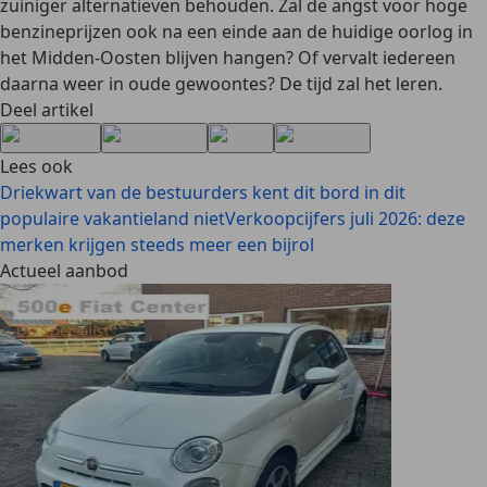
zuiniger alternatieven behouden. Zal de angst voor hoge
benzineprijzen ook na een einde aan de huidige oorlog in
het Midden-Oosten blijven hangen? Of vervalt iedereen
daarna weer in oude gewoontes? De tijd zal het leren.
Deel artikel
Lees ook
Driekwart van de bestuurders kent dit bord in dit
populaire vakantieland niet
Verkoopcijfers juli 2026: deze
merken krijgen steeds meer een bijrol
Actueel aanbod