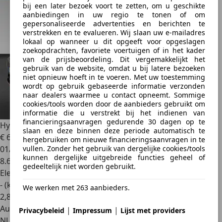
bij een later bezoek voort te zetten, om u geschikte
aanbiedingen in uw regio te tonen of om
gepersonaliseerde advertenties en berichten te
verstrekken en te evalueren. Wij slaan uw e-mailadres
lokaal op wanneer u dit opgeeft voor opgeslagen
zoekopdrachten, favoriete voertuigen of in het kader
van de prijsbeoordeling. Dit vergemakkelijkt het
gebruik van de website, omdat u bij latere bezoeken
niet opnieuw hoeft in te voeren. Met uw toestemming
wordt op gebruik gebaseerde informatie verzonden
naar dealers waarmee u contact opneemt. Sommige
cookies/tools worden door de aanbieders gebruikt om
informatie die u verstrekt bij het indienen van
financieringsaanvragen gedurende 30 dagen op te
Hyundai IONIQ 5
N AWD 84 kWh | 650 PK |
slaan en deze binnen deze periode automatisch te
€ 67.930
1
hergebruiken om nieuwe financieringsaanvragen in te
01/2026
vullen. Zonder het gebruik van dergelijke cookies/tools
kunnen dergelijke uitgebreide functies geheel of
8.675 km
gedeeltelijk niet worden gebruikt.
Elektrisch
- (kWh/100 km)
We werken met 263 aanbieders.
2
,
8
Autobedrijf
|
|
Privacybeleid
Impressum
Lijst met providers
NL 1964 LJ