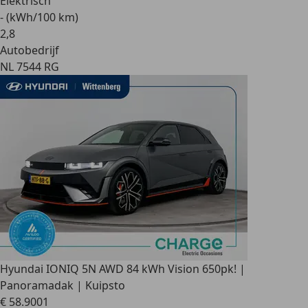
Elektrisch
- (kWh/100 km)
2
,
8
Autobedrijf
NL 7544 RG
Hyundai IONIQ 5
N AWD 84 kWh Vision 650pk! |
Panoramadak | Kuipsto
€ 58.900
1