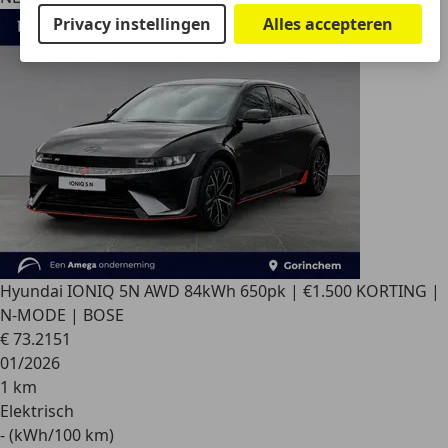
Privacy instellingen
Alles accepteren
Hyundai IONIQ 5
N AWD 84kWh 650pk | €1.500 KORTING |
N-MODE | BOSE
€ 73.215
1
01/2026
1 km
Elektrisch
- (kWh/100 km)