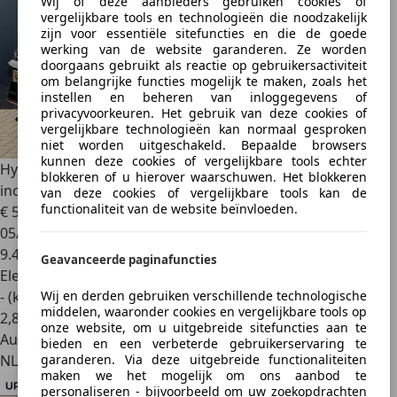
Wij of deze aanbieders gebruiken cookies of
vergelijkbare tools en technologieën die noodzakelijk
zijn voor essentiële sitefuncties en die de goede
werking van de website garanderen. Ze worden
doorgaans gebruikt als reactie op gebruikersactiviteit
om belangrijke functies mogelijk te maken, zoals het
instellen en beheren van inloggegevens of
privacyvoorkeuren. Het gebruik van deze cookies of
vergelijkbare technologieën kan normaal gesproken
niet worden uitgeschakeld. Bepaalde browsers
kunnen deze cookies of vergelijkbare tools echter
Hyundai IONIQ 5
DEMO DEAL | N 84 kWh 650pk AWD | 21
blokkeren of u hierover waarschuwen. Het blokkeren
inch | Bose |
van deze cookies of vergelijkbare tools kan de
functionaliteit van de website beïnvloeden.
€ 59.990
1
05/2025
9.490 km
Geavanceerde paginafuncties
Elektrisch
- (kWh/100 km)
Wij en derden gebruiken verschillende technologische
middelen, waaronder cookies en vergelijkbare tools op
2
,
8
onze website, om u uitgebreide sitefuncties aan te
Autobedrijf
bieden en een verbeterde gebruikerservaring te
NL 6412 ZJ
garanderen. Via deze uitgebreide functionaliteiten
maken we het mogelijk om ons aanbod te
personaliseren - bijvoorbeeld om uw zoekopdrachten