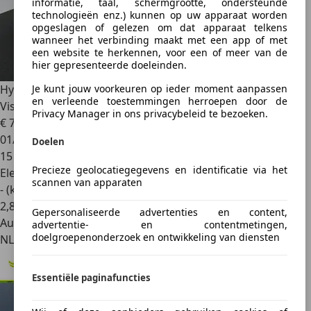
informatie, taal, schermgrootte, ondersteunde
technologieën enz.) kunnen op uw apparaat worden
opgeslagen of gelezen om dat apparaat telkens
wanneer het verbinding maakt met een app of met
een website te herkennen, voor een of meer van de
hier gepresenteerde doeleinden.
Je kunt jouw voorkeuren op ieder moment aanpassen
Hyundai IONIQ 5
N AWD 84 kWh | Unieke Kans | 650 PK |
en verleende toestemmingen herroepen door de
Vision Panor
Privacy Manager in ons privacybeleid te bezoeken.
€ 74.485
1
01/2026
Doelen
15 km
Precieze geolocatiegegevens en identificatie via het
Elektrisch
scannen van apparaten
- (kWh/100 km)
2
,
8
Gepersonaliseerde advertenties en content,
Autobedrijf
advertentie- en contentmetingen,
doelgroepenonderzoek en ontwikkeling van diensten
NL 9723 HA
Essentiële paginafuncties