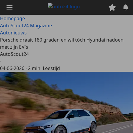
Ga
naar
hoofdinhoud
Homepage
AutoScout24 Magazine
Autonieuws
Porsche draait 180 graden en wil tóch Hyundai nadoen
met zijn EV's
AutoScout24
·
04-06-2026
·
2 min. Leestijd