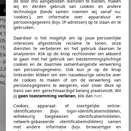
de door ons aangeboden diensten te bieden, maken
wij en derden gebruik van cookies en andere
technologie (beide samen noemen wij vanaf nu:
'cookies'), om informatie over apparatuur en
Hyundai IONIQ 5
N AWD 84 kWh | Unieke rijbeleving | 650
persoonsgegevens (bijv. IP-adressen) op te slaan en te
PK |
gebruiken.
€ 59.440
1
Daardoor is het mogelijk om op jouw persoonlijke
05/2025
interesses afgestemde reclame te tonen, onze
15.447 km
diensten te verbeteren en het gebruik daarvan te
analyseren. Klik op de knop rechtsonder om akkoord
Elektrisch
te gaan met het gebruik van toestemmingsplichtige
- (kWh/100 km)
cookies en de daarmee samenhangende verwerking
2
,
8
van persoonsgegevens. Ook kun je op de knop
linksonder klikken om een nauwkeurige selectie over
Autobedrijf
de cookies te maken of om de verwerking van
NL 7821 CA
persoonsgegevens te weigeren, voor zover deze op
basis van een gerechtvaardigd belang plaatsvindt. Wil
jij
geen toestemming verlenen
, klik dan
hier
.
Cookies, apparaat- of soortgelijke online-
identificatoren (bijv. login-identificatiemiddelen,
willekeurig toegewezen identificatiemiddelen,
netwerk-gebaseerde identificatiemiddelen) samen
met andere informatie (bijv. browsertype en