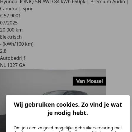
Hyundai IONIQ 5
N AWD 84 kWh 650pk | Premium Audio |
Camera | Spor
€ 57.900
1
07/2025
20.000 km
Elektrisch
- (kWh/100 km)
2
,
8
Autobedrijf
NL 1327 GA
Wij gebruiken cookies. Zo vind je wat
je nodig hebt.
Om jou een zo goed mogelijke gebruikerservaring met