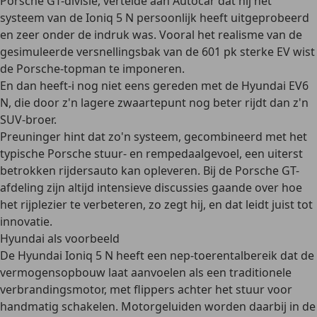
Porsche GT-divisie, vertelde aan Autocar dat hij het
systeem van de Ioniq 5 N persoonlijk heeft uitgeprobeerd
en zeer onder de indruk was. Vooral het realisme van de
gesimuleerde versnellingsbak van de 601 pk sterke EV wist
de Porsche-topman te imponeren.
En dan heeft-i nog niet eens gereden met de Hyundai EV6
N, die door z'n lagere zwaartepunt nog beter rijdt dan z'n
SUV-broer.
Preuninger hint dat zo'n systeem, gecombineerd met het
typische Porsche stuur- en rempedaalgevoel, een uiterst
betrokken rijdersauto kan opleveren. Bij de Porsche GT-
afdeling zijn altijd intensieve discussies gaande over hoe
het rijplezier te verbeteren, zo zegt hij, en dat leidt juist tot
innovatie.
Hyundai als voorbeeld
De Hyundai Ioniq 5 N heeft een nep-toerentalbereik dat de
vermogensopbouw laat aanvoelen als een traditionele
verbrandingsmotor, met flippers achter het stuur voor
handmatig schakelen. Motorgeluiden worden daarbij in de