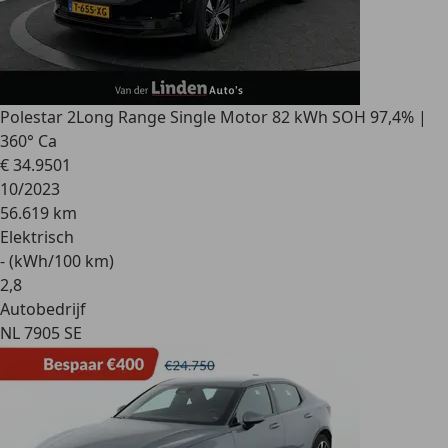
Polestar 2
Long Range Single Motor 82 kWh SOH 97,4% |
360° Ca
€ 34.950
1
10/2023
56.619 km
Elektrisch
- (kWh/100 km)
2
,
8
Autobedrijf
NL 7905 SE