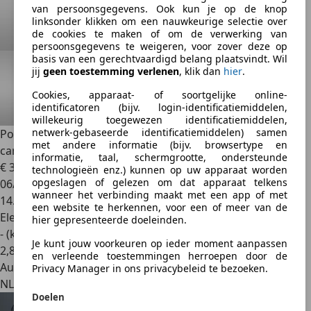
van persoonsgegevens. Ook kun je op de knop
linksonder klikken om een nauwkeurige selectie over
de cookies te maken of om de verwerking van
persoonsgegevens te weigeren, voor zover deze op
basis van een gerechtvaardigd belang plaatsvindt. Wil
jij
geen toestemming verlenen
, klik dan
hier
.
Cookies, apparaat- of soortgelijke online-
identificatoren (bijv. login-identificatiemiddelen,
willekeurig toegewezen identificatiemiddelen,
netwerk-gebaseerde identificatiemiddelen) samen
Polestar 2
SINGLE MOTOR 69 KWH SOH 94,05% | 360
met andere informatie (bijv. browsertype en
camera | El.
informatie, taal, schermgrootte, ondersteunde
€ 34.900
1
technologieën enz.) kunnen op uw apparaat worden
opgeslagen of gelezen om dat apparaat telkens
06/2024
wanneer het verbinding maakt met een app of met
14.649 km
een website te herkennen, voor een of meer van de
Elektrisch
hier gepresenteerde doeleinden.
- (kWh/100 km)
Je kunt jouw voorkeuren op ieder moment aanpassen
2
,
8
en verleende toestemmingen herroepen door de
Autobedrijf
Privacy Manager in ons privacybeleid te bezoeken.
NL 9207 GL
Doelen