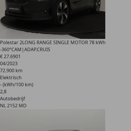
Polestar 2
LONG RANGE SINGLE MOTOR 78 kWh
-360°CAM|ADAP.CRUIS
€ 27.690
1
04/2023
72.900 km
Elektrisch
- (kWh/100 km)
2
,
8
Autobedrijf
NL 2152 MD