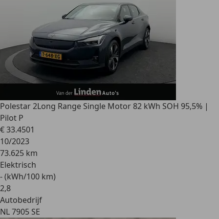
Polestar 2
Long Range Single Motor 82 kWh SOH 95,5% |
Pilot P
€ 33.450
1
10/2023
73.625 km
Elektrisch
- (kWh/100 km)
2
,
8
Autobedrijf
NL 7905 SE