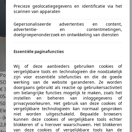
Precieze geolocatiegegevens en identificatie via het
scannen van apparaten
Gepersonaliseerde advertenties en content,
advertentie- en contentmetingen,
doelgroepenonderzoek en ontwikkeling van diensten
Essentiële paginafuncties
Wij of deze aanbieders gebruiken cookies of
vergelijkbare tools en technologieën die noodzakelijk
Polestar 2
Long Range Dual Motor Launch Edition 78kWh |
zijn voor essentiële sitefuncties en die de goede
SOH 9
werking van de website garanderen. Ze worden
doorgaans gebruikt als reactie op gebruikersactiviteit
€ 31.945
1
om belangrijke functies mogelijk te maken, zoals het
05/2021
instellen en beheren van inloggegevens of
50.924 km
privacyvoorkeuren. Het gebruik van deze cookies of
vergelijkbare technologieën kan normaal gesproken
Elektrisch
niet worden uitgeschakeld. Bepaalde browsers
- (kWh/100 km)
kunnen deze cookies of vergelijkbare tools echter
2
,
8
blokkeren of u hierover waarschuwen. Het blokkeren
van deze cookies of vergelijkbare tools kan de
Autobedrijf