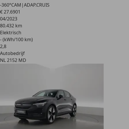
-360°CAM|ADAP.CRUIS
€ 27.690
1
04/2023
80.432 km
Elektrisch
- (kWh/100 km)
2
,
8
Autobedrijf
NL 2152 MD