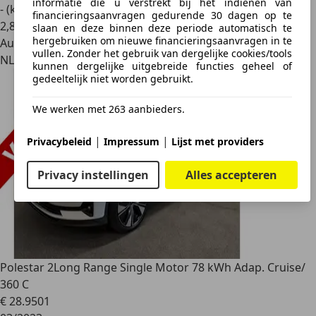
informatie die u verstrekt bij het indienen van
- (kWh/100 km)
financieringsaanvragen gedurende 30 dagen op te
2
,
8
slaan en deze binnen deze periode automatisch te
hergebruiken om nieuwe financieringsaanvragen in te
Autobedrijf
vullen. Zonder het gebruik van dergelijke cookies/tools
NL 2394 CG
kunnen dergelijke uitgebreide functies geheel of
gedeeltelijk niet worden gebruikt.
We werken met 263 aanbieders.
|
|
Privacybeleid
Impressum
Lijst met providers
Privacy instellingen
Alles accepteren
Polestar 2
Long Range Single Motor 78 kWh Adap. Cruise/
360 C
€ 28.950
1