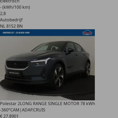
Elektrisch
- (kWh/100 km)
2
,
8
Autobedrijf
NL 8152 BN
Polestar 2
LONG RANGE SINGLE MOTOR 78 kWh
-360°CAM|ADAP.CRUIS
€ 27.890
1