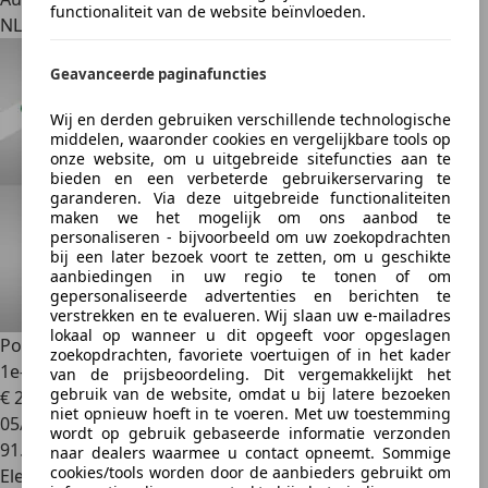
functionaliteit van de website beïnvloeden.
NL 5321 KB
Geavanceerde paginafuncties
Wij en derden gebruiken verschillende technologische
middelen, waaronder cookies en vergelijkbare tools op
onze website, om u uitgebreide sitefuncties aan te
bieden en een verbeterde gebruikerservaring te
garanderen. Via deze uitgebreide functionaliteiten
maken we het mogelijk om ons aanbod te
personaliseren - bijvoorbeeld om uw zoekopdrachten
bij een later bezoek voort te zetten, om u geschikte
aanbiedingen in uw regio te tonen of om
gepersonaliseerde advertenties en berichten te
verstrekken en te evalueren. Wij slaan uw e-mailadres
lokaal op wanneer u dit opgeeft voor opgeslagen
Polestar 2
Long Range Dual Motor Launch Edition 78kWh
zoekopdrachten, favoriete voertuigen of in het kader
1e-Eig.
van de prijsbeoordeling. Dit vergemakkelijkt het
gebruik van de website, omdat u bij latere bezoeken
€ 28.900
1
niet opnieuw hoeft in te voeren. Met uw toestemming
05/2021
wordt op gebruik gebaseerde informatie verzonden
91.338 km
naar dealers waarmee u contact opneemt. Sommige
cookies/tools worden door de aanbieders gebruikt om
Elektrisch