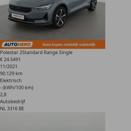
Polestar 2
Standard Range Single
€ 24.549
1
11/2021
90.129 km
Elektrisch
- (kWh/100 km)
2
,
8
Autobedrijf
NL 3316 BE