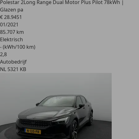
Polestar 2
Long Range Dual Motor Plus Pilot 78kWh |
Glazen pa
€ 28.945
1
01/2021
85.707 km
Elektrisch
- (kWh/100 km)
2
,
8
Autobedrijf
NL 5321 KB