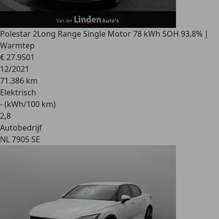
Polestar 2
Long Range Single Motor 78 kWh SOH 93,8% |
Warmtep
€ 27.950
1
12/2021
71.386 km
Elektrisch
- (kWh/100 km)
2
,
8
Autobedrijf
NL 7905 SE