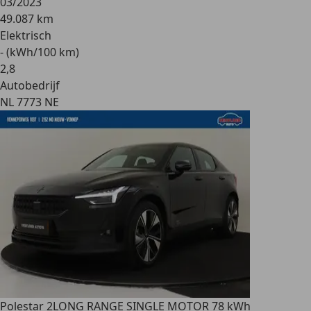
03/2023
49.087 km
Elektrisch
- (kWh/100 km)
2
,
8
Autobedrijf
NL 7773 NE
Polestar 2
LONG RANGE SINGLE MOTOR 78 kWh