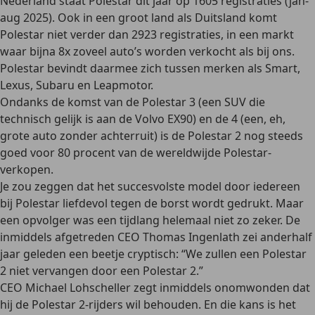
Nederland staat Polestar dit jaar op 1605 registraties (jan-
aug 2025). Ook in een groot land als Duitsland komt
Polestar niet verder dan 2923 registraties, in een markt
waar bijna 8x zoveel auto’s worden verkocht als bij ons.
Polestar bevindt daarmee zich tussen merken als Smart,
Lexus, Subaru en Leapmotor.
Ondanks de komst van de Polestar 3 (een SUV die
technisch gelijk is aan de Volvo EX90) en de 4 (een, eh,
grote auto zonder achterruit) is de Polestar 2 nog steeds
goed voor 80 procent van de wereldwijde Polestar-
verkopen.
Je zou zeggen dat het succesvolste model door iedereen
bij Polestar liefdevol tegen de borst wordt gedrukt. Maar
een opvolger was een tijdlang helemaal niet zo zeker. De
inmiddels afgetreden CEO Thomas Ingenlath zei anderhalf
jaar geleden een beetje cryptisch: “We zullen een Polestar
2 niet vervangen door een Polestar 2.”
CEO Michael Lohscheller zegt inmiddels onomwonden dat
hij de Polestar 2-rijders wil behouden. En die kans is het