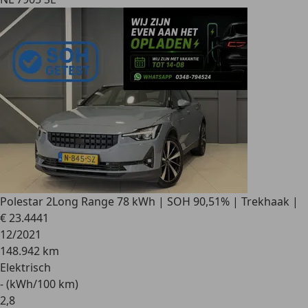
Polestar 2
Long Range 78 kWh | SOH 90,51% | Trekhaak |
€ 23.444
1
12/2021
148.942 km
Elektrisch
- (kWh/100 km)
2
,
8