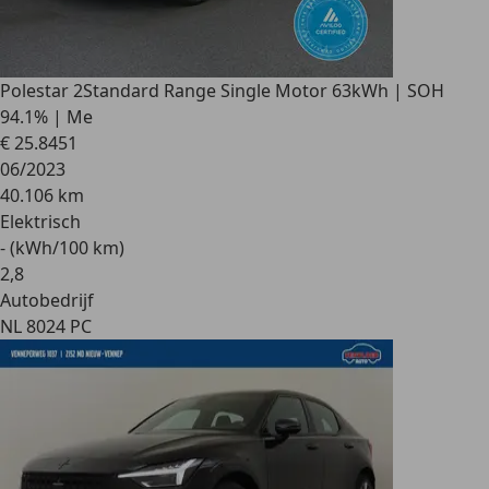
Polestar 2
Standard Range Single Motor 63kWh | SOH
94.1% | Me
€ 25.845
1
06/2023
40.106 km
Elektrisch
- (kWh/100 km)
2
,
8
Autobedrijf
NL 8024 PC