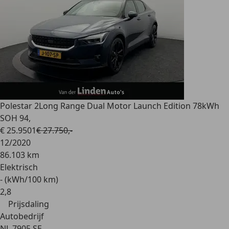
Polestar 2
Long Range Dual Motor Launch Edition 78kWh
SOH 94,
€ 25.950
1
€ 27.750,-
12/2020
86.103 km
Elektrisch
- (kWh/100 km)
2
,
8
Prijsdaling
Autobedrijf
NL 7905 SE