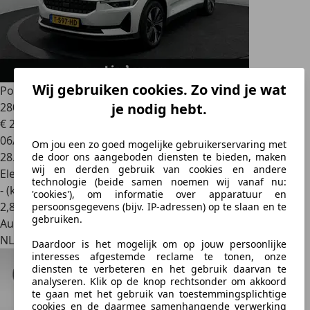
Wij gebruiken cookies. Zo vind je wat
Polestar 2
Long Range Single Motor 78 kWh SOH 96,0% |
28000KM
je nodig hebt.
€ 29.950
1
06/2023
Om jou een zo goed mogelijke gebruikerservaring met
28.493 km
de door ons aangeboden diensten te bieden, maken
wij en derden gebruik van cookies en andere
Elektrisch
technologie (beide samen noemen wij vanaf nu:
- (kWh/100 km)
'cookies'), om informatie over apparatuur en
2
,
8
persoonsgegevens (bijv. IP-adressen) op te slaan en te
gebruiken.
Autobedrijf
NL 7905 SE
Daardoor is het mogelijk om op jouw persoonlijke
interesses afgestemde reclame te tonen, onze
diensten te verbeteren en het gebruik daarvan te
analyseren. Klik op de knop rechtsonder om akkoord
te gaan met het gebruik van toestemmingsplichtige
cookies en de daarmee samenhangende verwerking