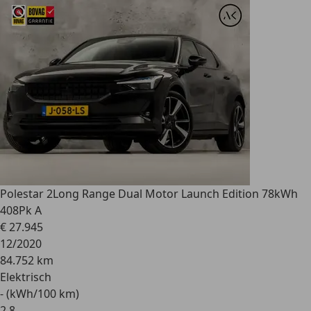
Polestar 2
Long Range Dual Motor Launch Edition 78kWh
408Pk A
€ 27.945
12/2020
84.752 km
Elektrisch
- (kWh/100 km)
2
,
8