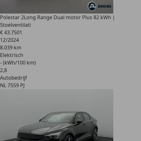
Polestar 2
Long Range Dual motor Plus 82 kWh |
Stoelventilati
€ 43.750
1
12/2024
8.039 km
Elektrisch
- (kWh/100 km)
2
,
8
Autobedrijf
NL 7559 PJ