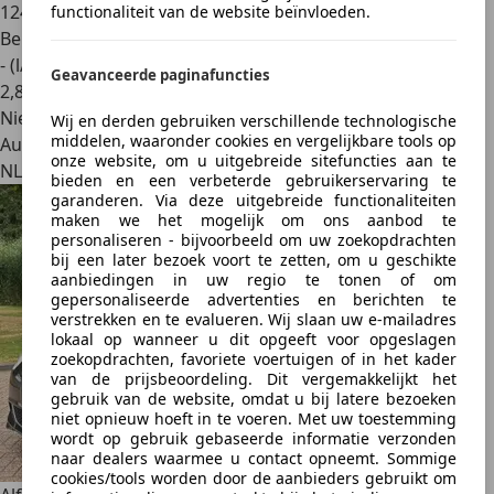
124.322 km
functionaliteit van de website beïnvloeden.
Benzine
- (l/100 km)
Geavanceerde paginafuncties
2
,
8
Nieuw
Wij en derden gebruiken verschillende technologische
middelen, waaronder cookies en vergelijkbare tools op
Autobedrijf
onze website, om u uitgebreide sitefuncties aan te
NL 2931 SJ
bieden en een verbeterde gebruikerservaring te
garanderen. Via deze uitgebreide functionaliteiten
maken we het mogelijk om ons aanbod te
personaliseren - bijvoorbeeld om uw zoekopdrachten
bij een later bezoek voort te zetten, om u geschikte
aanbiedingen in uw regio te tonen of om
gepersonaliseerde advertenties en berichten te
verstrekken en te evalueren. Wij slaan uw e-mailadres
lokaal op wanneer u dit opgeeft voor opgeslagen
zoekopdrachten, favoriete voertuigen of in het kader
van de prijsbeoordeling. Dit vergemakkelijkt het
gebruik van de website, omdat u bij latere bezoeken
niet opnieuw hoeft in te voeren. Met uw toestemming
wordt op gebruik gebaseerde informatie verzonden
naar dealers waarmee u contact opneemt. Sommige
cookies/tools worden door de aanbieders gebruikt om