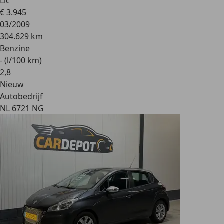
Lic
€ 3.945
03/2009
304.629 km
Benzine
- (l/100 km)
2
,
8
Nieuw
Autobedrijf
NL 6721 NG