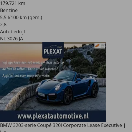
179.721 km
Benzine
5,5 l/100 km (gem.)
2
,
8
Autobedrijf
NL 3076 JA
BMW 320
3-serie Coupé 320i Corporate Lease Executive |