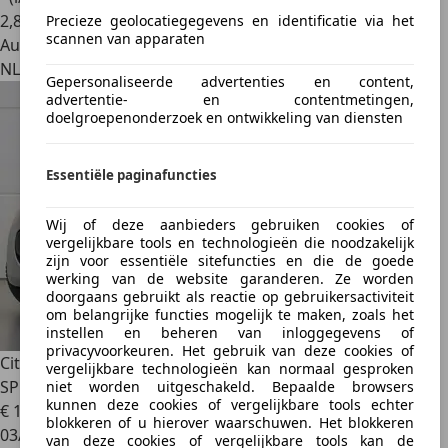
2
,
8
Precieze geolocatiegegevens en identificatie via het
scannen van apparaten
Autobedrijf
NL 9403 AJ
Gepersonaliseerde advertenties en content,
advertentie- en contentmetingen,
doelgroepenonderzoek en ontwikkeling van diensten
Essentiële paginafuncties
Wij of deze aanbieders gebruiken cookies of
vergelijkbare tools en technologieën die noodzakelijk
zijn voor essentiële sitefuncties en die de goede
werking van de website garanderen. Ze worden
doorgaans gebruikt als reactie op gebruikersactiviteit
om belangrijke functies mogelijk te maken, zoals het
instellen en beheren van inloggegevens of
privacyvoorkeuren. Het gebruik van deze cookies of
Citroen C1
1.0-12V Séduction Sport (RADIO/MP3-
vergelijkbare technologieën kan normaal gesproken
SPELER,COMFORT-
niet worden uitgeschakeld. Bepaalde browsers
kunnen deze cookies of vergelijkbare tools echter
€ 1.945
blokkeren of u hierover waarschuwen. Het blokkeren
03/2007
van deze cookies of vergelijkbare tools kan de