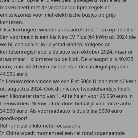
Daaronder opvallend veel bedrijfswagens, wat alles te
maken heeft met de veranderde bpm-regels en
emissiezones voor niet-elektrische busjes op grijs
kenteken.
Fikse kortingen tweedehands auto's met 1 km op de teller
Eén voorbeeld is een Kia Niro EV Plus (64 kWh) uit 2024 die
we bij een dealer in Lelystad vinden. Volgens de
kentekenregistratie is de auto van oktober 2024, maar er
staat maar 1 kilometer op de klok. De vraagprijs is 40.935
euro, ruim 4000 euro minder dan de catalogusprijs van
44.995 euro.
In Leeuwarden vinden we een Fiat 500e Urban met 42 kWh
uit augustus 2024. Ook dit nieuwe tweedehandsje heeft
een kilometerstand van 1. Af te halen voor 25.950 euro in
Leeuwarden. Nieuw uit de doos betaal je voor deze auto
34.990 euro! Als voorraadauto is dus bijna 9000 euro
goedkoper!
Rel rond zero-kilometer-occasions
In China woedt momenteel een rel rond zogenaamde