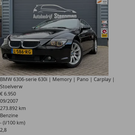
BMW 630
6-serie 630i | Memory | Pano | Carplay |
Stoelverw
€ 6.950
09/2007
273.892 km
Benzine
- (l/100 km)
2
,
8