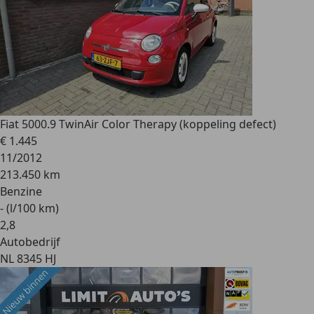
Fiat 500
0.9 TwinAir Color Therapy (koppeling defect)
€ 1.445
11/2012
213.450 km
Benzine
- (l/100 km)
2
,
8
Autobedrijf
NL 8345 HJ