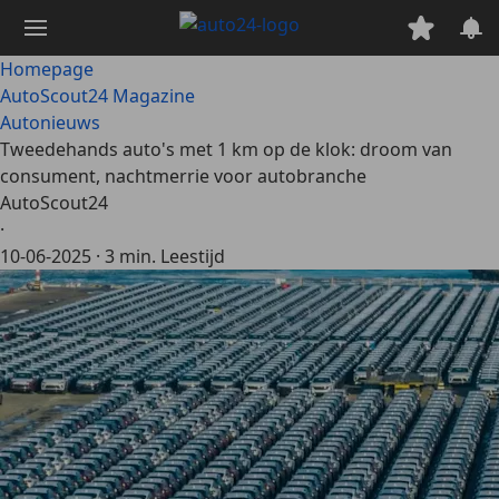
Ga
naar
hoofdinhoud
Homepage
AutoScout24 Magazine
Autonieuws
Tweedehands auto's met 1 km op de klok: droom van
consument, nachtmerrie voor autobranche
AutoScout24
·
10-06-2025
·
3 min. Leestijd