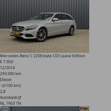
Mercedes-Benz C 220
Estate CDI Lease Edition
€ 7.950
12/2014
293.000 km
Diesel
- (l/100 km)
2
,
8
Autobedrijf
NL 7903 TN