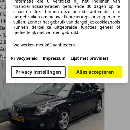
Alfa Romeo MiTo
1.4/AIRCO/CRUISE/NAVI
informatie die u verstrekt bij het indienen van
financieringsaanvragen gedurende 30 dagen op te
€ 2.499
slaan en deze binnen deze periode automatisch te
09/2010
hergebruiken om nieuwe financieringsaanvragen in te
144.095 km
vullen. Zonder het gebruik van dergelijke cookies/tools
kunnen dergelijke uitgebreide functies geheel of
Benzine
gedeeltelijk niet worden gebruikt.
- (l/100 km)
2
,
8
We werken met 263 aanbieders.
Autobedrijf
NL 8211 AB
|
|
Privacybeleid
Impressum
Lijst met providers
Privacy instellingen
Alles accepteren