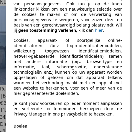
NL 2288 JA
van persoonsgegevens. Ook kun je op de knop
linksonder klikken om een nauwkeurige selectie over
de cookies te maken of om de verwerking van
persoonsgegevens te weigeren, voor zover deze op
basis van een gerechtvaardigd belang plaatsvindt. Wil
jij
geen toestemming verlenen
, klik dan
hier
.
Cookies, apparaat- of soortgelijke online-
identificatoren (bijv. login-identificatiemiddelen,
willekeurig toegewezen identificatiemiddelen,
netwerk-gebaseerde identificatiemiddelen) samen
met andere informatie (bijv. browsertype en
informatie, taal, schermgrootte, ondersteunde
technologieën enz.) kunnen op uw apparaat worden
opgeslagen of gelezen om dat apparaat telkens
wanneer het verbinding maakt met een app of met
een website te herkennen, voor een of meer van de
Renault Megane
Estate 1.5 dCi GT-Line
hier gepresenteerde doeleinden.
|BOSE|PANO|CAMERA|NAV|ECC|C
€ 3.450
Je kunt jouw voorkeuren op ieder moment aanpassen
en verleende toestemmingen herroepen door de
11/2015
Privacy Manager in ons privacybeleid te bezoeken.
343.652 km
Diesel
Doelen
- (l/100 km)