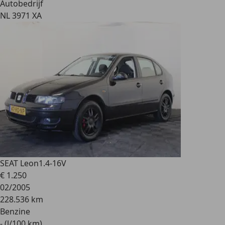
Autobedrijf
NL 3971 XA
SEAT Leon
1.4-16V
€ 1.250
02/2005
228.536 km
Benzine
- (l/100 km)