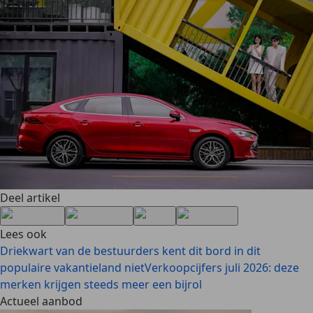
Deel artikel
Lees ook
Driekwart van de bestuurders kent dit bord in dit
populaire vakantieland niet
Verkoopcijfers juli 2026: deze
merken krijgen steeds meer een bijrol
Actueel aanbod