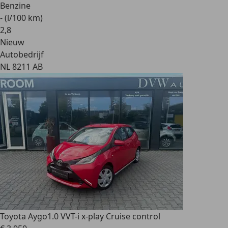
Benzine
- (l/100 km)
2
,
8
Nieuw
Autobedrijf
NL 8211 AB
Toyota Aygo
1.0 VVT-i x-play Cruise control