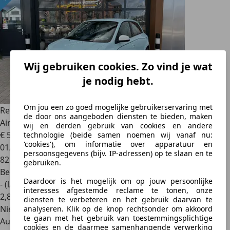
Wij gebruiken cookies. Zo vind je wat
je nodig hebt.
Om jou een zo goed mogelijke gebruikerservaring met
Renault Twingo
1.0 SCe Dynamique
de door ons aangeboden diensten te bieden, maken
Airco/Cruise/El.ramen/Lmv/Nap/Ap
wij en derden gebruik van cookies en andere
€ 5.999
technologie (beide samen noemen wij vanaf nu:
'cookies'), om informatie over apparatuur en
01/2015
persoonsgegevens (bijv. IP-adressen) op te slaan en te
82.450 km
gebruiken.
Benzine
Daardoor is het mogelijk om op jouw persoonlijke
- (l/100 km)
interesses afgestemde reclame te tonen, onze
2
,
8
diensten te verbeteren en het gebruik daarvan te
Nieuw
analyseren. Klik op de knop rechtsonder om akkoord
te gaan met het gebruik van toestemmingsplichtige
Autobedrijf
cookies en de daarmee samenhangende verwerking