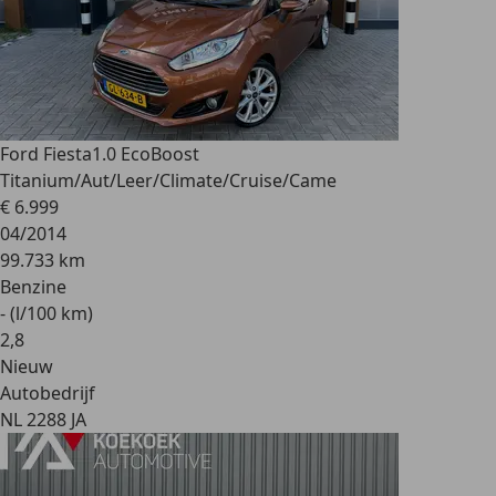
Ford Fiesta
1.0 EcoBoost
Titanium/Aut/Leer/Climate/Cruise/Came
€ 6.999
04/2014
99.733 km
Benzine
- (l/100 km)
2
,
8
Nieuw
Autobedrijf
NL 2288 JA