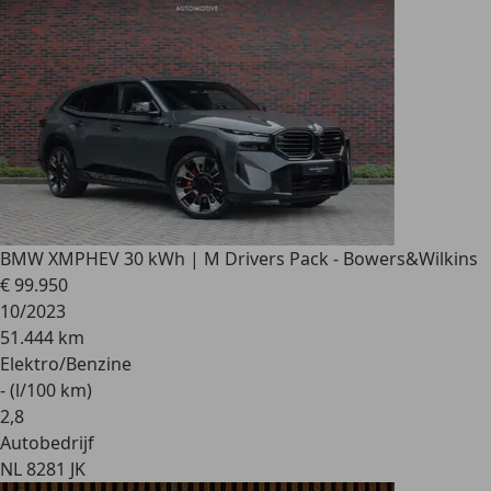
BMW XM
PHEV 30 kWh | M Drivers Pack - Bowers&Wilkins
€ 99.950
10/2023
51.444 km
Elektro/Benzine
- (l/100 km)
2
,
8
Autobedrijf
NL 8281 JK