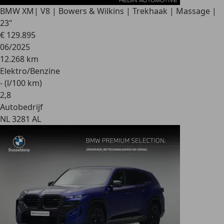
BMW XM
| V8 | Bowers & Wilkins | Trekhaak | Massage |
23"
€ 129.895
06/2025
12.268 km
Elektro/Benzine
- (l/100 km)
2
,
8
Autobedrijf
NL 3281 AL