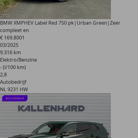
BMW XM
PHEV Label Red 750 pk|Urban Green|Zeer
compleet en
€ 169.800
1
03/2025
9.316 km
Elektro/Benzine
- (l/100 km)
2
,
8
Autobedrijf
NL 9231 HW