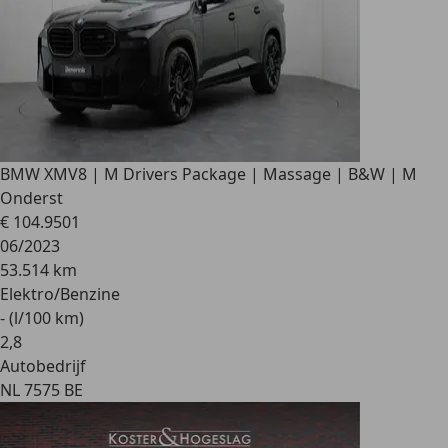
BMW XM
V8 | M Drivers Package | Massage | B&W | M
Onderst
€ 104.950
1
06/2023
53.514 km
Elektro/Benzine
- (l/100 km)
2
,
8
Autobedrijf
NL 7575 BE