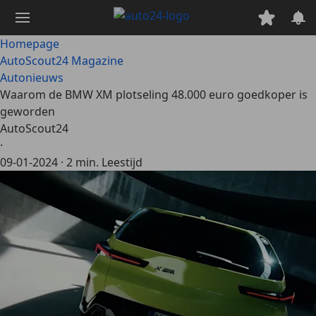
Ga
naar
hoofdinhoud
Homepage
AutoScout24 Magazine
Autonieuws
Waarom de BMW XM plotseling 48.000 euro goedkoper is
geworden
AutoScout24
·
09-01-2024
·
2 min. Leestijd