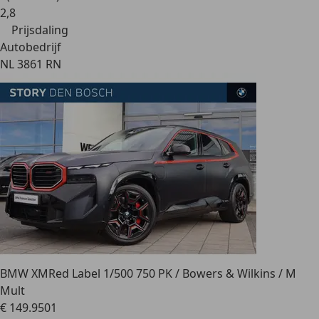
2
,
8
Prijsdaling
Autobedrijf
NL 3861 RN
BMW XM
Red Label 1/500 750 PK / Bowers & Wilkins / M
Mult
€ 149.950
1