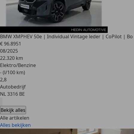
BMW XM
PHEV 50e | Individual Vintage leder | CoPilot | Bo
€ 96.895
1
08/2025
22.320 km
Elektro/Benzine
- (l/100 km)
2
,
8
Autobedrijf
NL 3316 BE
Bekijk alles
Alle artikelen
Alles bekijken