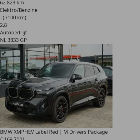
62.823 km
Elektro/Benzine
- (l/100 km)
2
,
8
Autobedrijf
NL 3833 GP
BMW XM
PHEV Label Red | M Drivers Package
€ 169.700
1