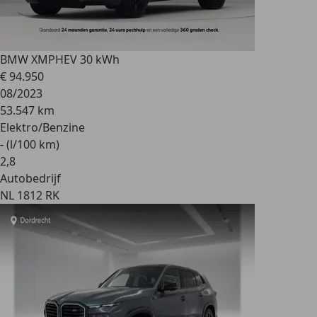
BMW XM
PHEV 30 kWh
€ 94.950
08/2023
53.547 km
Elektro/Benzine
- (l/100 km)
2
,
8
Autobedrijf
NL 1812 RK