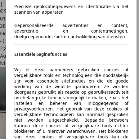
|
Precieze geolocatiegegevens en identificatie via het
€ 98.895
1
scannen van apparaten
01/2025
Gepersonaliseerde advertenties en content,
28.499 km
advertentie- en contentmetingen,
Elektro/Benzine
doelgroepenonderzoek en ontwikkeling van diensten
- (l/100 km)
2
,
8
Essentiële paginafuncties
Autobedrijf
NL 3316 BE
Wij of deze aanbieders gebruiken cookies of
vergelijkbare tools en technologieën die noodzakelijk
zijn voor essentiële sitefuncties en die de goede
werking van de website garanderen. Ze worden
doorgaans gebruikt als reactie op gebruikersactiviteit
om belangrijke functies mogelijk te maken, zoals het
instellen en beheren van inloggegevens of
privacyvoorkeuren. Het gebruik van deze cookies of
vergelijkbare technologieën kan normaal gesproken
niet worden uitgeschakeld. Bepaalde browsers
kunnen deze cookies of vergelijkbare tools echter
blokkeren of u hierover waarschuwen. Het blokkeren
van deze cookies of vergelijkbare tools kan de