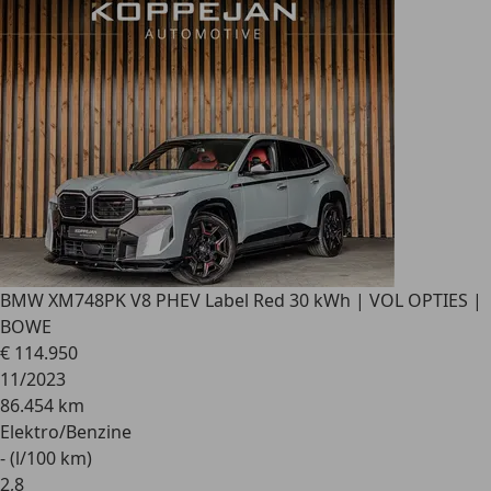
BMW XM
748PK V8 PHEV Label Red 30 kWh | VOL OPTIES |
BOWE
€ 114.950
11/2023
86.454 km
Elektro/Benzine
- (l/100 km)
2
,
8