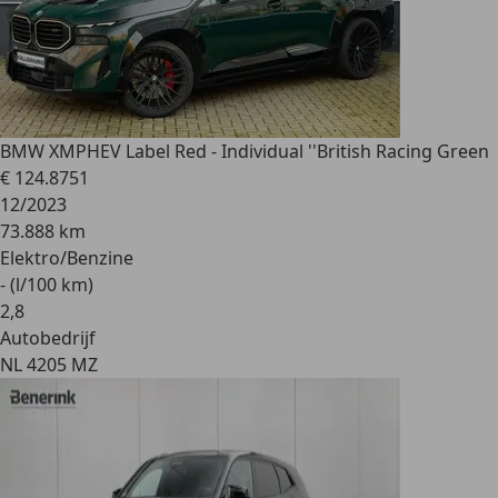
BMW XM
PHEV Label Red - Individual ''British Racing Green
€ 124.875
1
12/2023
73.888 km
Elektro/Benzine
- (l/100 km)
2
,
8
Autobedrijf
NL 4205 MZ