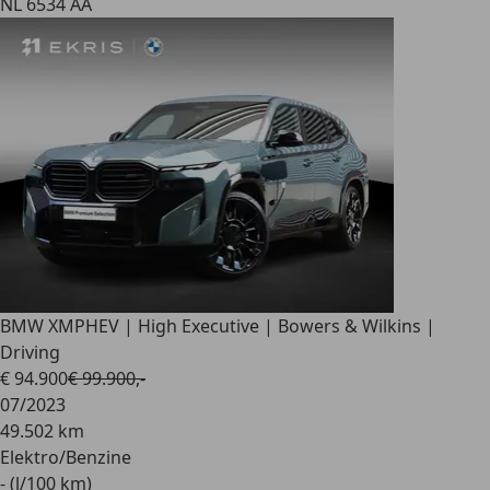
NL 6534 AA
BMW XM
PHEV | High Executive | Bowers & Wilkins |
Driving
€ 94.900
€ 99.900,-
07/2023
49.502 km
Elektro/Benzine
- (l/100 km)