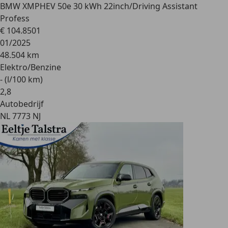
BMW XM
PHEV 50e 30 kWh 22inch/Driving Assistant
Profess
€ 104.850
1
01/2025
48.504 km
Elektro/Benzine
- (l/100 km)
2
,
8
Autobedrijf
NL 7773 NJ