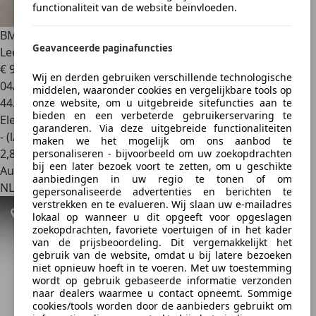
functionaliteit van de website beïnvloeden.
BMW XM
PHEV 50e 30 kWh Softclosed Sfeer 360 Memory
Geavanceerde paginafuncties
Leer h
€ 98.900
1
Wij en derden gebruiken verschillende technologische
04/2025
middelen, waaronder cookies en vergelijkbare tools op
44.664 km
onze website, om u uitgebreide sitefuncties aan te
bieden en een verbeterde gebruikerservaring te
Elektro/Benzine
garanderen. Via deze uitgebreide functionaliteiten
- (l/100 km)
maken we het mogelijk om ons aanbod te
2
,
8
personaliseren - bijvoorbeeld om uw zoekopdrachten
bij een later bezoek voort te zetten, om u geschikte
Autobedrijf
aanbiedingen in uw regio te tonen of om
NL 1506 SZ
gepersonaliseerde advertenties en berichten te
verstrekken en te evalueren. Wij slaan uw e-mailadres
lokaal op wanneer u dit opgeeft voor opgeslagen
zoekopdrachten, favoriete voertuigen of in het kader
van de prijsbeoordeling. Dit vergemakkelijkt het
gebruik van de website, omdat u bij latere bezoeken
niet opnieuw hoeft in te voeren. Met uw toestemming
wordt op gebruik gebaseerde informatie verzonden
naar dealers waarmee u contact opneemt. Sommige
cookies/tools worden door de aanbieders gebruikt om