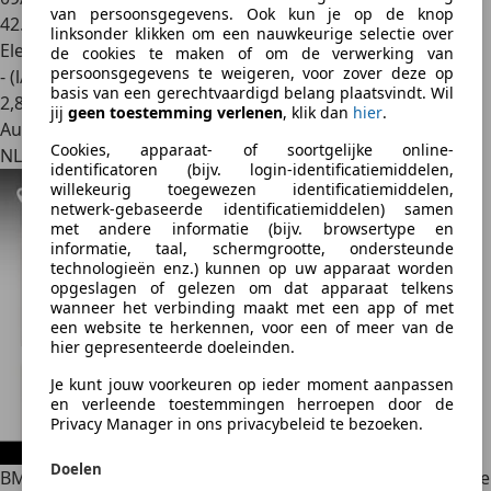
van persoonsgegevens. Ook kun je op de knop
42.037 km
linksonder klikken om een nauwkeurige selectie over
Elektro/Benzine
de cookies te maken of om de verwerking van
persoonsgegevens te weigeren, voor zover deze op
- (l/100 km)
basis van een gerechtvaardigd belang plaatsvindt. Wil
2
,
8
jij
geen toestemming verlenen
, klik dan
hier
.
Autobedrijf
Cookies, apparaat- of soortgelijke online-
NL 3774 CD
identificatoren (bijv. login-identificatiemiddelen,
willekeurig toegewezen identificatiemiddelen,
netwerk-gebaseerde identificatiemiddelen) samen
met andere informatie (bijv. browsertype en
informatie, taal, schermgrootte, ondersteunde
technologieën enz.) kunnen op uw apparaat worden
opgeslagen of gelezen om dat apparaat telkens
wanneer het verbinding maakt met een app of met
een website te herkennen, voor een of meer van de
hier gepresenteerde doeleinden.
Je kunt jouw voorkeuren op ieder moment aanpassen
en verleende toestemmingen herroepen door de
Privacy Manager in ons privacybeleid te bezoeken.
Doelen
BMW XM
PHEV 50e | 23" | Trekhaak | Soft Close | Massage