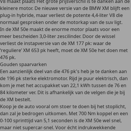
V8 maakt plaats Het grote prijsverschil is te danken aan de
kleinere motor. De nieuwe versie van de BMW XM blijft een
plug-in hybride, maar verliest de potente 4,4-liter V8 die
normaal gesproken onder de motorkap van de suv ligt.
In de XM 50e maakt de enorme motor plaats voor een
meer bescheiden 3,0-liter zescilinder. Door de wissel
verliest de instapversie van de XM 177 pk: waar de
‘reguliere’ XM 653 pk heeft, moet de XM 50e het doen met
476 pk.
Gouden spaarvarken
Een aanzienlijk deel van die 476 pk's heb je te danken aan
de 196 pk sterke elektromotor. Rijd je puur elektrisch, dan
kom je met het accupakket van 22,1 kWh tussen de 76 en
84 kilometer ver. Dit is afhankelijk van de velgen die je bij
de XM bestelt.
Koop je de auto vooral om stoer te doen bij het stoplicht,
dan zal je bedrogen uitkomen. Met 700 Nm koppel en een
0-100 sprinttijd van 5,1 seconden is de XM 50e wel snel,
maar niet supercar-snel. Voor écht indrukwekkende