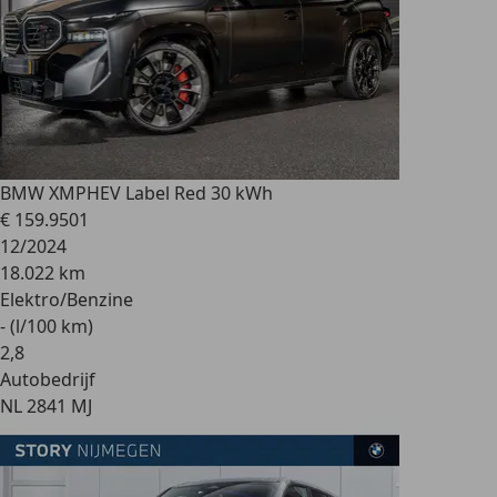
BMW XM
PHEV Label Red 30 kWh
€ 159.950
1
12/2024
18.022 km
Elektro/Benzine
- (l/100 km)
2
,
8
Autobedrijf
NL 2841 MJ