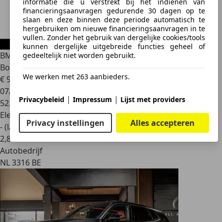
informatie die u verstrekt bij het indienen van
financieringsaanvragen gedurende 30 dagen op te
slaan en deze binnen deze periode automatisch te
hergebruiken om nieuwe financieringsaanvragen in te
vullen. Zonder het gebruik van dergelijke cookies/tools
kunnen dergelijke uitgebreide functies geheel of
BMW XM
PHEV 30 kWh | 23" | V8 - 653 PK | CoPilot |
gedeeltelijk niet worden gebruikt.
Bowers
We werken met 263 aanbieders.
€ 92.895
1
07/2023
|
|
Privacybeleid
Impressum
Lijst met providers
52.982 km
Elektro/Benzine
Privacy instellingen
Alles accepteren
- (l/100 km)
2
,
8
Autobedrijf
NL 3316 BE