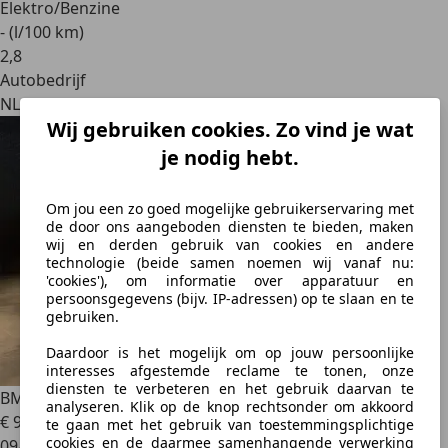
Elektro/Benzine
- (l/100 km)
2
,
8
Autobedrijf
NL 9672 BG
Wij gebruiken cookies. Zo vind je wat
je nodig hebt.
Om jou een zo goed mogelijke gebruikerservaring met
de door ons aangeboden diensten te bieden, maken
wij en derden gebruik van cookies en andere
technologie (beide samen noemen wij vanaf nu:
'cookies'), om informatie over apparatuur en
persoonsgegevens (bijv. IP-adressen) op te slaan en te
gebruiken.
Daardoor is het mogelijk om op jouw persoonlijke
interesses afgestemde reclame te tonen, onze
diensten te verbeteren en het gebruik daarvan te
BMW XM
PHEV 50e 30 kWh | Driving Assist Pro | Trekhaak
analyseren. Klik op de knop rechtsonder om akkoord
€ 92.950
te gaan met het gebruik van toestemmingsplichtige
cookies en de daarmee samenhangende verwerking
09/2024