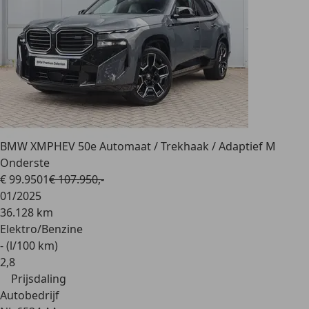
BMW XM
PHEV 50e Automaat / Trekhaak / Adaptief M
Onderste
€ 99.950
1
€ 107.950,-
01/2025
36.128 km
Elektro/Benzine
- (l/100 km)
2
,
8
Prijsdaling
Autobedrijf