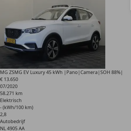
MG ZS
MG EV Luxury 45 kWh |Pano|Camera|SOH 88%|
€ 13.650
07/2020
58.271 km
Elektrisch
- (kWh/100 km)
2
,
8
Autobedrijf
NL 4905 AA