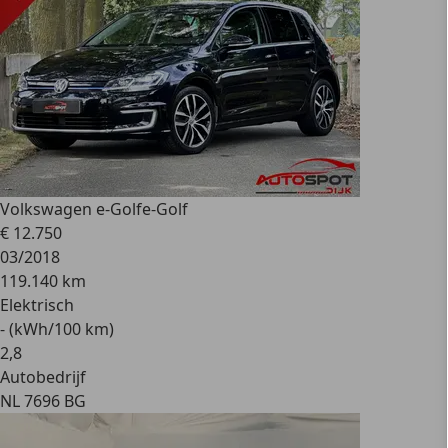
Volkswagen e-Golf
e-Golf
€ 12.750
03/2018
119.140 km
Elektrisch
- (kWh/100 km)
2
,
8
Autobedrijf
NL 7696 BG