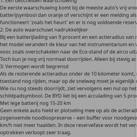
1. Een bescheiden waarschuwing
De eerste waarschuwing komt bij de meeste auto’s vrij vroeg
batterijsymbool dan oranje of verschijnt er een melding als '
functioneert 'zoals het heurt' en er is nog voldoende reser
2: De auto waarschuwt nadrukkelijker
Bij een batterijlading van 9 procent en een actieradius va
het model verandert de kleur van het instrumentarium en 
voor, zoals overschakelen naar de Eco-stand of de airco uit
Toch kun je nog vrij normaal doorrijden. Alleen bij stevig 
3: Vermogen wordt begrensd
Als de resterende actieradius onder de 10 kilometer komt,
toestand nog rijden, maar op de snelweg moet je eigenlijk
Wie nu nog steeds doorrijdt, ziet vervolgens een nul op het
schildpadsymbool. De BYD liet bij een acculading van 5 proc
Met lege batterij nog 15-20 km
Geen enkele auto hield er plotseling mee op als de actiera
zogenoemde noodloopreserve – een buffer voor noodgevallen.
km/h niet meer haalden. In deze reservefase wordt het ver
optrekken verloopt zeer traag.