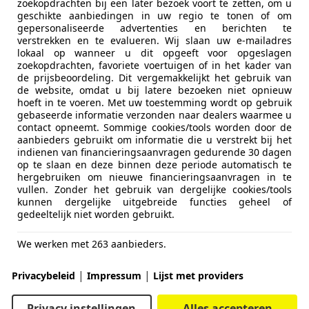
zoekopdrachten bij een later bezoek voort te zetten, om u
geschikte aanbiedingen in uw regio te tonen of om
gepersonaliseerde advertenties en berichten te
verstrekken en te evalueren. Wij slaan uw e-mailadres
lokaal op wanneer u dit opgeeft voor opgeslagen
zoekopdrachten, favoriete voertuigen of in het kader van
de prijsbeoordeling. Dit vergemakkelijkt het gebruik van
de website, omdat u bij latere bezoeken niet opnieuw
hoeft in te voeren. Met uw toestemming wordt op gebruik
gebaseerde informatie verzonden naar dealers waarmee u
contact opneemt. Sommige cookies/tools worden door de
aanbieders gebruikt om informatie die u verstrekt bij het
indienen van financieringsaanvragen gedurende 30 dagen
op te slaan en deze binnen deze periode automatisch te
hergebruiken om nieuwe financieringsaanvragen in te
vullen. Zonder het gebruik van dergelijke cookies/tools
kunnen dergelijke uitgebreide functies geheel of
gedeeltelijk niet worden gebruikt.
We werken met 263 aanbieders.
|
|
Privacybeleid
Impressum
Lijst met providers
Privacy instellingen
Alles accepteren