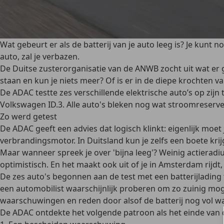
Wat gebeurt er als de batterij van je auto leeg is? Je kunt n
auto, zal je verbazen.
De Duitse zusterorganisatie van de ANWB zocht uit wat er 
staan en kun je niets meer? Of is er in de diepe krochten va
De ADAC testte zes verschillende elektrische auto’s op zijn
Volkswagen ID.3. Alle auto's bleken nog wat stroomreserve 
Zo werd getest
De ADAC geeft een advies dat logisch klinkt: eigenlijk moet 
verbrandingsmotor. In Duitsland kun je zelfs een boete krijg
Maar wanneer spreek je over 'bijna leeg'? Weinig actieradiu
optimistisch. En het maakt ook uit of je in Amsterdam rijdt
De zes auto's begonnen aan de test met een batterijlading t
een automobilist waarschijnlijk proberen om zo zuinig mogel
waarschuwingen en reden door alsof de batterij nog vol w
De ADAC ontdekte het volgende patroon als het einde van de 