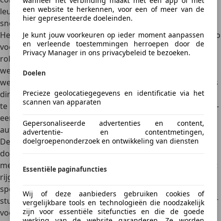
wanneer het verbinding maakt met een app of met
een website te herkennen, voor een of meer van de
leuk: je kunt hem actief rijden zonder meteen aan
hier gepresenteerde doeleinden.
snelheidslimieten te zitten.
Het onderstel is een van de grootste verrassingen. De auto
Je kunt jouw voorkeuren op ieder moment aanpassen
en verleende toestemmingen herroepen door de
voelt aanzienlijk strakker dan de Fiat 500e, met minder
Privacy Manager in ons privacybeleid te bezoeken.
rolneiging en een scherpere turn-in.
In de stad is hij
wendbaar als een elektrische kart, terwijl hij op bochtige
Doelen
wegen juist uitnodigt om tempo te maken.
De besturing is
Precieze geolocatiegegevens en identificatie via het
direct, licht maar communicatief genoeg om vertrouwen
scannen van apparaten
te geven. Af en toe voelt hij wat nerveus op klinkerwegen –
een compromis dat je vaker ziet bij compact sportieve
Gepersonaliseerde advertenties en content,
auto’s met een korte wielbasis.
advertentie- en contentmetingen,
doelgroepenonderzoek en ontwikkeling van diensten
De remmen doen uitstekend hun werk, met een
goed te
doseren overgang tussen regeneratief remmen en
mechanische remkracht.
Abarth heeft ervoor gekozen het
Essentiële paginafuncties
rijgedrag minder gericht te maken op efficiëntie. In
sportmodus krijg je een agressievere gasrespons, meer
Wij of deze aanbieders gebruiken cookies of
stuurbekrachtiging en een luider digitaal geluid. Daardoor
vergelijkbare tools en technologieën die noodzakelijk
zijn voor essentiële sitefuncties en die de goede
voelt de auto levendig, zonder dat hij oncomfortabel stug
werking van de website garanderen. Ze worden