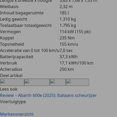
Lengte x breedte x hoogte
3,63 x 1,68 x 1,53 m
Wielbasis
2,32 m
Inhoud bagageruimte
185 l
Ledig gewicht
1.310 kg
Toelaatbaar totaalgewicht
1.795 kg
Vermogen
114 kW (155 pk)
Koppel
235 Nm
Topsnelheid
155 km/u
Acceleratie van 0 tot 100 km/u
7,0 sec
Batterijcapaciteit
37,3 kWh
Verbruik
17,1 kWh/100 km
Actieradius
250 km
Deel artikel
Lees ook
Review – Abarth 600e (2025): Italiaans scheurijzer
Voertuigtype
Merkenoverzicht