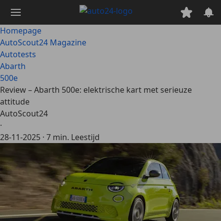
Ga
naar
hoofdinhoud
Homepage
AutoScout24 Magazine
Autotests
Abarth
500e
Review – Abarth 500e: elektrische kart met serieuze
attitude
AutoScout24
·
28-11-2025
·
7 min. Leestijd