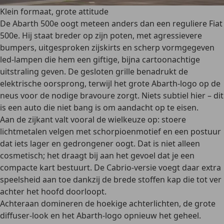
Klein formaat, grote attitude
De Abarth 500e oogt meteen anders dan een reguliere Fiat
500e.
Hij staat breder op zijn poten, met agressievere
bumpers, uitgesproken zijskirts en scherp vormgegeven
led-lampen die hem een giftige, bijna cartoonachtige
uitstraling geven. De gesloten grille benadrukt de
elektrische oorsprong, terwijl het grote Abarth-logo op de
neus voor de nodige bravoure zorgt. Niets subtiel hier – dit
is een auto die niet bang is om aandacht op te eisen.
Aan de zijkant valt vooral de wielkeuze op: stoere
lichtmetalen velgen met schorpioenmotief en
een postuur
dat iets lager en gedrongener oogt
. Dat is niet alleen
cosmetisch; het draagt bij aan het gevoel dat je een
compacte kart bestuurt. De Cabrio-versie voegt daar extra
speelsheid aan toe dankzij de brede stoffen kap die tot ver
achter het hoofd doorloopt.
Achteraan domineren de hoekige achterlichten, de grote
diffuser-look en het Abarth-logo opnieuw het geheel.