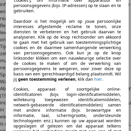
'cookies'), om informatie over apparatuur en
infotainmentscherm met navigatie, smartphone-integratie
persoonsgegevens (bijv. IP-adressen) op te slaan en te
gebruiken.
en diverse personaliseerbare EV-instellingen. Het systeem
reageert vlot en de menu’s zitten logisch in elkaar.
Daardoor is het mogelijk om op jouw persoonlijke
Belangrijker voor de beleving is het audiosysteem:
Abarth
interesses afgestemde reclame te tonen, onze
diensten te verbeteren en het gebruik daarvan te
levert een extern geluidssysteem dat via een luidspreker
analyseren. Klik op de knop rechtsonder om akkoord
onder de auto een synthetische benzine-sound genereert.
te gaan met het gebruik van toestemmingsplichtige
Tijdens het rijden voegt dit verrassend veel emotie toe –
cookies en de daarmee samenhangende verwerking
van persoonsgegevens. Ook kun je op de knop
zeker in de sportmodus. Je weet dat het kunstmatig is,
linksonder klikken om een nauwkeurige selectie over
maar het draagt wél bij aan de ervaring die Abarth wil
de cookies te maken of om de verwerking van
neerzetten.
persoonsgegevens te weigeren, voor zover deze op
basis van een gerechtvaardigd belang plaatsvindt. Wil
Speelse elektrische kart met verrassende scherpte
jij
geen toestemming verlenen
, klik dan
hier
.
Waar de Fiat 500e draait om soepel comfort, gaat de
Abarth 500e voor spanning.
De elektromotor levert 114 kW
Cookies, apparaat- of soortgelijke online-
identificatoren (bijv. login-identificatiemiddelen,
(155 pk) en 235 Nm
, wat voor een auto van dit formaat
willekeurig toegewezen identificatiemiddelen,
indrukwekkend aanvoelt. De acceleratie van 0 tot 100 km/u
netwerk-gebaseerde identificatiemiddelen) samen
in 7,0 seconden bevestigt dat dit meer is dan een
met andere informatie (bijv. browsertype en
informatie, taal, schermgrootte, ondersteunde
elektrische stadsauto in sporttenue. De vermogensafgifte
technologieën enz.) kunnen op uw apparaat worden
is direct maar niet explosief, waardoor hij een toegankelijk,
opgeslagen of gelezen om dat apparaat telkens
controleerbaar karakter behoudt. Precies dat maakt hem