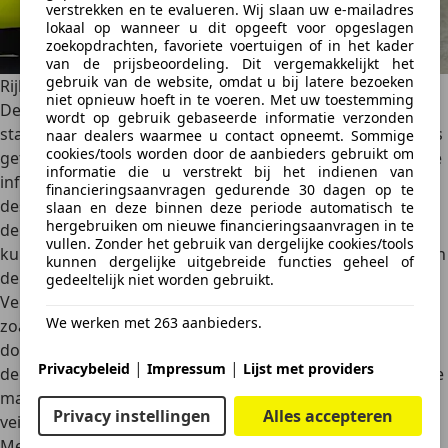
verstrekken en te evalueren. Wij slaan uw e-mailadres
lokaal op wanneer u dit opgeeft voor opgeslagen
zoekopdrachten, favoriete voertuigen of in het kader
van de prijsbeoordeling. Dit vergemakkelijkt het
gebruik van de website, omdat u bij latere bezoeken
Rijk uitgerust en uitgesproken sportief aangekleed
niet opnieuw hoeft in te voeren. Met uw toestemming
De Abarth 500e wordt geleverd met een
vrij complete
wordt op gebruik gebaseerde informatie verzonden
standaarduitrusting
, zeker in de Turismo-specificatie zoals
naar dealers waarmee u contact opneemt. Sommige
cookies/tools worden door de aanbieders gebruikt om
getest. Denk aan 18-inch velgen, sportstoelen, uitgebreide
informatie die u verstrekt bij het indienen van
infotainmentmogelijkheden en Abarth-specifieke
financieringsaanvragen gedurende 30 dagen op te
designaccenten. De digitale sound generator (alleen voor
slaan en deze binnen deze periode automatisch te
hergebruiken om nieuwe financieringsaanvragen in te
de Turismo) is een van de meest besproken features; je
vullen. Zonder het gebruik van dergelijke cookies/tools
kunt hem uitschakelen, maar het is eigenlijk onderdeel van
kunnen dergelijke uitgebreide functies geheel of
de charme.
gedeeltelijk niet worden gebruikt.
Verder krijg je een reeks moderne assistentiesystemen,
We werken met 263 aanbieders.
zoals
adaptieve cruise control
, verkeersbordherkenning,
dodehoekbewaking en lane assist. Niet op het niveau van
|
|
Privacybeleid
Impressum
Lijst met providers
de nieuwste premium EV’s, maar alles wat je in deze klasse
mag verwachten is aanwezig. Kortom, de
Privacy instellingen
Alles accepteren
veiligheidsuitrusting is ruim voldoende.
Met zijn uitrusting en prestaties nestelt hij zich in het