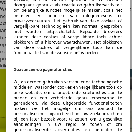
wordt.
doorgaans gebruikt als reactie op gebruikersactiviteit
Wat betreft verbruik zit je op 17,1 kWh/100 km (WLTP), wat
om belangrijke functies mogelijk te maken, zoals het
instellen en beheren van inloggegevens of
netjes is voor een auto die vooral sportiviteit levert. De
privacyvoorkeuren. Het gebruik van deze cookies of
actieradius van 250 km maakt duidelijk dat dit geen
vergelijkbare technologieën kan normaal gesproken
langeafstands-EV is. Het is een auto die zich thuis voelt
niet worden uitgeschakeld. Bepaalde browsers
kunnen deze cookies of vergelijkbare tools echter
tussen stoplichten, in stadsverkeer en korte bochten, niet
blokkeren of u hierover waarschuwen. Het blokkeren
op de linkerbaan van de snelweg. Opladen gaat met
van deze cookies of vergelijkbare tools kan de
maximaal 85 kW, waardoor een korte laadstop onderweg
functionaliteit van de website beïnvloeden.
prima te doen is – maar opnieuw:
het is geen
kilometervreter, maar een elektrische fun-machine.
Geavanceerde paginafuncties
Wij en derden gebruiken verschillende technologische
middelen, waaronder cookies en vergelijkbare tools op
onze website, om u uitgebreide sitefuncties aan te
bieden en een verbeterde gebruikerservaring te
garanderen. Via deze uitgebreide functionaliteiten
maken we het mogelijk om ons aanbod te
personaliseren - bijvoorbeeld om uw zoekopdrachten
bij een later bezoek voort te zetten, om u geschikte
aanbiedingen in uw regio te tonen of om
gepersonaliseerde advertenties en berichten te