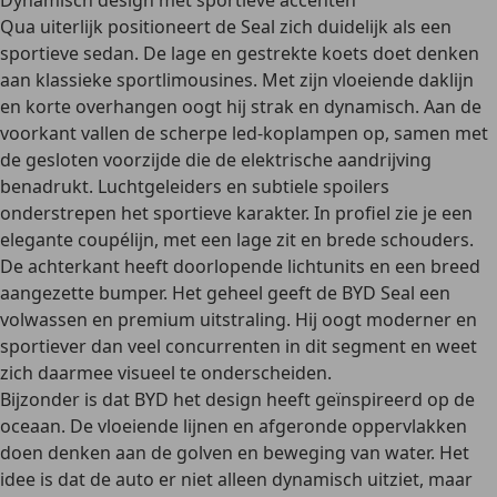
Dynamisch design met sportieve accenten
Qua uiterlijk positioneert de Seal zich duidelijk als een
sportieve sedan.
De lage en gestrekte koets doet denken
aan klassieke sportlimousines.
Met zijn vloeiende daklijn
en korte overhangen oogt hij strak en dynamisch. Aan de
voorkant vallen de scherpe led-koplampen op, samen met
de gesloten voorzijde die de elektrische aandrijving
benadrukt. Luchtgeleiders en subtiele spoilers
onderstrepen het sportieve karakter. In profiel zie je een
elegante coupélijn, met een lage zit en brede schouders.
De achterkant heeft doorlopende lichtunits en een breed
aangezette bumper. Het geheel geeft de BYD Seal een
volwassen en premium uitstraling. Hij oogt moderner en
sportiever dan veel concurrenten in dit segment en weet
zich daarmee visueel te onderscheiden.
Bijzonder is dat BYD het
design heeft geïnspireerd op de
oceaan
. De vloeiende lijnen en afgeronde oppervlakken
doen denken aan de golven en beweging van water. Het
idee is dat de auto er niet alleen dynamisch uitziet, maar