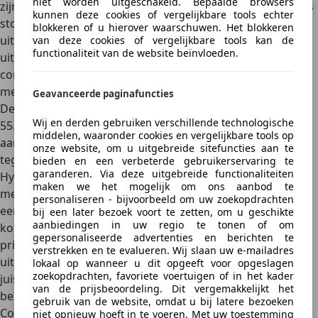
niet worden uitgeschakeld. Bepaalde browsers
zijn standaard aanwezig. Ook comfortvoorzieningen zoals
kunnen deze cookies of vergelijkbare tools echter
stoelverwarming, een premium audiosysteem en
blokkeren of u hierover waarschuwen. Het blokkeren
uitgebreide connectiviteitsopties behoren al snel tot de
van deze cookies of vergelijkbare tools kan de
functionaliteit van de website beïnvloeden.
uitrusting. Daarmee onderscheidt de Seal zich van veel
concurrenten, waar dergelijke extra’s vaak alleen tegen
meerprijs beschikbaar zijn.
Geavanceerde paginafuncties
De vanafprijs van de Seal ligt grofweg tussen de 40.000 en
Wij en derden gebruiken verschillende technologische
55.000 euro
, afhankelijk van de gekozen versie en
middelen, waaronder cookies en vergelijkbare tools op
aandrijflijn. Daarmee positioneert BYD zich duidelijk
onze website, om u uitgebreide sitefuncties aan te
tegenover gevestigde spelers zoals de Tesla Model 3 en
bieden en een verbeterde gebruikerservaring te
garanderen. Via deze uitgebreide functionaliteiten
Hyundai Ioniq 6. In directe vergelijking biedt de Seal vaak
maken we het mogelijk om ons aanbod te
meer vermogen of een rijkere standaarduitrusting voor
personaliseren - bijvoorbeeld om uw zoekopdrachten
een vergelijkbare prijs. Dat maakt hem aantrekkelijk voor
bij een later bezoek voort te zetten, om u geschikte
aanbiedingen in uw regio te tonen of om
kopers die premiumkwaliteit willen zonder de hoogste
gepersonaliseerde advertenties en berichten te
prijs te betalen. Voor sportieve rijders is er de AWD-
verstrekken en te evalueren. Wij slaan uw e-mailadres
uitvoering met meer kracht en grip, terwijl de RWD-versie
lokaal op wanneer u dit opgeeft voor opgeslagen
zoekopdrachten, favoriete voertuigen of in het kader
juist een gebalanceerde mix van prestaties, efficiëntie en
van de prijsbeoordeling. Dit vergemakkelijkt het
bereik biedt.
gebruik van de website, omdat u bij latere bezoeken
Conclusie: een serieuze uitdager in het premiumsegment
niet opnieuw hoeft in te voeren. Met uw toestemming