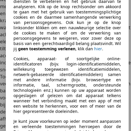
diensten te verbeteren en het gebruik daarvan te
meer op ontspannen rijden en efficiëntie. Hij voelt lichter
analyseren. Klik op de knop rechtsonder om akkoord
te gaan met het gebruik van toestemmingsplichtige
en voorspelbaarder aan, met stillere, lineaire
cookies en de daarmee samenhangende verwerking
krachtopbouw. Perfect voor wie lange dagen maakt en
van persoonsgegevens. Ook kun je op de knop
waarde hecht aan comfort, verbruik en prijs. De versie met
linksonder klikken om een nauwkeurige selectie over
de cookies te maken of om de verwerking van
achterwielaandrijving en de optionele 313 pk sterke
persoonsgegevens te weigeren, voor zover deze op
elektromotor voelt al vlot aan. De AWD-variant met 530 pk
basis van een gerechtvaardigd belang plaatsvindt. Wil
tilt de prestaties pas echt naar een hoger plan.
De
jij
geen toestemming verlenen
, klik dan
hier
.
acceleratie van 0 naar 100 km/u in 3,8 seconden is
Cookies, apparaat- of soortgelijke online-
indrukwekkend
en plaatst hem in dezelfde categorie als de
identificatoren (bijv. login-identificatiemiddelen,
willekeurig toegewezen identificatiemiddelen,
snelste EV’s in dit segment.
netwerk-gebaseerde identificatiemiddelen) samen
Toch draait het niet alleen om snelheid. De Seal biedt ook
met andere informatie (bijv. browsertype en
veel rijcomfort. De geluidsisolatie is uitstekend en wind- en
informatie, taal, schermgrootte, ondersteunde
technologieën enz.) kunnen op uw apparaat worden
bandengeruis worden goed weg gefilterd. De besturing
opgeslagen of gelezen om dat apparaat telkens
voelt precies en direct aan, waardoor je vertrouwen hebt
wanneer het verbinding maakt met een app of met
bij hogere snelheden en in bochten. Qua actieradius haalt
een website te herkennen, voor een of meer van de
hier gepresenteerde doeleinden.
de Seal
in de praktijk ongeveer 400 tot 500 kilometer
,
afhankelijk van rijstijl en uitvoering. Dat maakt hem
Je kunt jouw voorkeuren op ieder moment aanpassen
geschikt voor zowel woon-werkverkeer als lange ritten.
en verleende toestemmingen herroepen door de