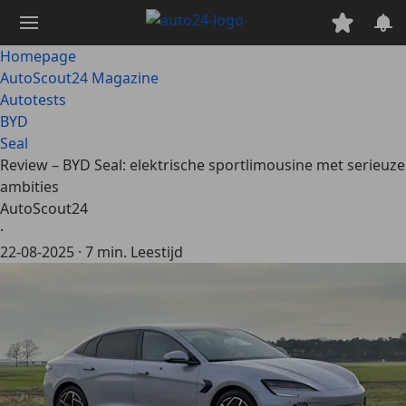
Ga
naar
hoofdinhoud
Homepage
AutoScout24 Magazine
Autotests
BYD
Seal
Review – BYD Seal: elektrische sportlimousine met serieuze
ambities
AutoScout24
·
22-08-2025
·
7 min. Leestijd