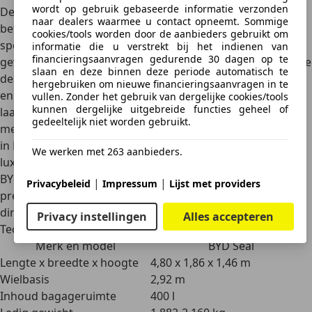
wordt op gebruik gebaseerde informatie verzonden
De BYD Seal bewijst dat Chinese merken niet alleen
naar dealers waarmee u contact opneemt. Sommige
betaalbare instappers kunnen bouwen, maar ook
cookies/tools worden door de aanbieders gebruikt om
sportieve en luxueuze EV’s die de strijd aankunnen met
informatie die u verstrekt bij het indienen van
financieringsaanvragen gedurende 30 dagen op te
gevestigde namen. Sterke punten zijn het indrukwekkende
slaan en deze binnen deze periode automatisch te
design, de
hoogwaardige afwerking, de sterke prestaties
hergebruiken om nieuwe financieringsaanvragen in te
en de ruime actieradius
. Minpunten zijn dat de
vullen. Zonder het gebruik van dergelijke cookies/tools
kunnen dergelijke uitgebreide functies geheel of
laadsnelheid niet tot de absolute top behoort en dat het
gedeeltelijk niet worden gebruikt.
merk BYD nog altijd aan naamsbekendheid moet winnen
in Europa. Voor automobilisten die op zoek zijn naar een
We werken met 263 aanbieders.
luxe, sportieve en representatieve elektrische sedan, is de
BYD Seal een overtuigende keuze. Hij combineert
|
|
Privacybeleid
Impressum
Lijst met providers
prestaties, comfort en uitrusting op een manier die hem
direct een plek geeft in het premiumsegment.
Privacy instellingen
Alles accepteren
Technische gegevens
Merk en model
BYD Seal
Lengte x breedte x hoogte
4,80 x 1,86 x 1,46 m
Wielbasis
2,92 m
Inhoud bagageruimte
400 l