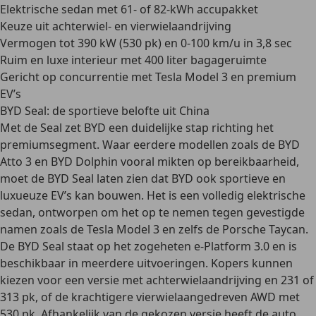
Elektrische sedan met 61- of 82-kWh accupakket
Keuze uit achterwiel- en vierwielaandrijving
Vermogen tot 390 kW (530 pk) en 0-100 km/u in 3,8 sec
Ruim en luxe interieur met 400 liter bagageruimte
Gericht op concurrentie met Tesla Model 3 en premium
EV’s
BYD Seal: de sportieve belofte uit China
Met de Seal zet BYD een duidelijke stap richting het
premiumsegment. Waar eerdere modellen zoals de BYD
Atto 3 en BYD Dolphin vooral mikten op bereikbaarheid,
moet de BYD Seal laten zien dat BYD ook sportieve en
luxueuze EV’s kan bouwen. Het is een volledig elektrische
sedan, ontworpen om het
op te nemen tegen gevestigde
namen zoals de Tesla Model 3
en zelfs de Porsche Taycan.
De BYD Seal staat op het zogeheten e-Platform 3.0 en is
beschikbaar in meerdere uitvoeringen. Kopers kunnen
kiezen voor een versie met achterwielaandrijving en 231 of
313 pk, of de krachtigere vierwielaangedreven AWD met
530 pk. Afhankelijk van de gekozen versie heeft de auto