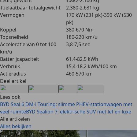
Ledig gewicht
1.882-2.160 kg
Toelaatbaar totaalgewicht
2.380-2.631 kg
Vermogen
170 kW (231 pk)-390 kW (530
pk)
Koppel
380-670 Nm
Topsnelheid
180-220 km/u
Acceleratie van 0 tot 100
3,8-7,5 sec
km/u
Batterijcapaciteit
61,4-82,5 kWh
Verbruik
15,4-18,2 kWh/100 km
Actieradius
460-570 km
Deel artikel
Lees ook
BYD Seal 6 DM-i Touring: slimme PHEV-stationwagen met
veel ruimte
BYD Sealion 7: elektrische SUV met lef en luxe
Alle artikelen
Alles bekijken