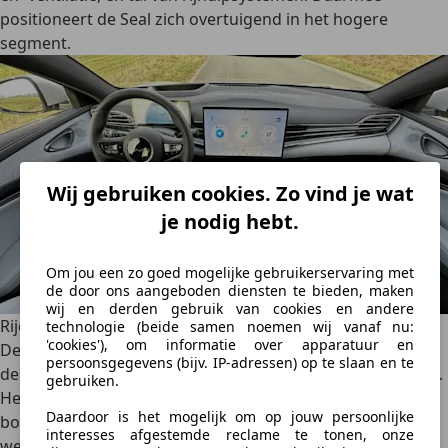
positioneert de Seal zich overtuigend in het hogere
segment.
Wij gebruiken cookies. Zo vind je wat
je nodig hebt.
Om jou een zo goed mogelijke gebruikerservaring met
de door ons aangeboden diensten te bieden, maken
wij en derden gebruik van cookies en andere
Rijervaring: sportieve prestaties en comfort
technologie (beide samen noemen wij vanaf nu:
'cookies'), om informatie over apparatuur en
De BYD Seal laat zien dat het meer is dan een
persoonsgegevens (bijv. IP-adressen) op te slaan en te
designstatement. Het rijgedrag is sportief én comfortabel.
gebruiken.
Het onderstel is stevig afgestemd en geeft vertrouwen in
Daardoor is het mogelijk om op jouw persoonlijke
bochten, zonder dat het te stug aanvoelt op slechter
interesses afgestemde reclame te tonen, onze
wegdek. De basisversie richt zich minder op spektakel en