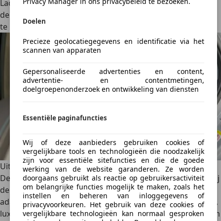
Privacy Manager in ons privacybeleid te bezoeken.
Laden gaat met maximaal 150 kW, wat in dit segment niet
de absolute top is, maar voldoende om snel kilometers bij
Doelen
te laden tijdens een koffiestop.
Precieze geolocatiegegevens en identificatie via het
scannen van apparaten
Gepersonaliseerde advertenties en content,
advertentie- en contentmetingen,
doelgroepenonderzoek en ontwikkeling van diensten
Essentiële paginafuncties
Wij of deze aanbieders gebruiken cookies of
vergelijkbare tools en technologieën die noodzakelijk
zijn voor essentiële sitefuncties en die de goede
Uitrusting en prijsstelling
werking van de website garanderen. Ze worden
De BYD Seal is leverbaar in meerdere uitvoeringen, waarbij
doorgaans gebruikt als reactie op gebruikersactiviteit
om belangrijke functies mogelijk te maken, zoals het
de
standaarduitrusting opvallend compleet
is. Zaken als
instellen en beheren van inloggegevens of
adaptieve cruise control, een uitgebreid veiligheidspakket,
privacyvoorkeuren. Het gebruik van deze cookies of
luxe bekleding en het grote draaibare infotainmentscherm
vergelijkbare technologieën kan normaal gesproken