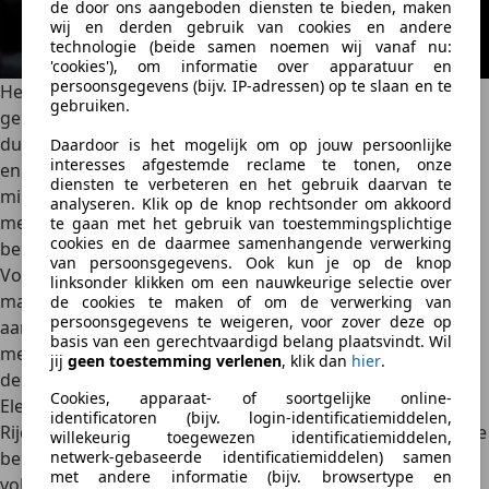
de door ons aangeboden diensten te bieden, maken
wij en derden gebruik van cookies en andere
technologie (beide samen noemen wij vanaf nu:
'cookies'), om informatie over apparatuur en
persoonsgegevens (bijv. IP-adressen) op te slaan en te
Het interieur is grotendeels vrij van leer en bestaat uit
gebruiken.
gerecyclede stoffen. Dat is volgens het merk niet alleen
duurzaam, maar de stoffen voelen ook verrassend zacht
Daardoor is het mogelijk om op jouw persoonlijke
interesses afgestemde reclame te tonen, onze
en ogen stijlvol. Het ontwerp in het interieur is
diensten te verbeteren en het gebruik daarvan te
minimalistisch maar speels te noemen. Dat wil zeggen,
analyseren. Klik op de knop rechtsonder om akkoord
met kleurrijke accenten en stevige fysieke knoppen voor
te gaan met het gebruik van toestemmingsplichtige
cookies en de daarmee samenhangende verwerking
belangrijke functies.
van persoonsgegevens. Ook kun je op de knop
Voorin zit je goed, met voldoende hoofd- en beenruimte,
linksonder klikken om een nauwkeurige selectie over
maar achterin is het, zoals bij veel modellen van Mini, toch
de cookies te maken of om de verwerking van
persoonsgegevens te weigeren, voor zover deze op
aan de krappe kant voor volwassenen. De bagageruimte
basis van een gerechtvaardigd belang plaatsvindt. Wil
meet 300 liter en is uit te breiden tot ruim 1.000 liter met
jij
geen toestemming verlenen
, klik dan
hier
.
de achterbank naar beneden.
Cookies, apparaat- of soortgelijke online-
Elektrisch en vooral erg plezierig
identificatoren (bijv. login-identificatiemiddelen,
Rijden in de Mini Aceman voelt meteen vertrouwd voor wie
willekeurig toegewezen identificatiemiddelen,
netwerk-gebaseerde identificatiemiddelen) samen
bekend is met het merk. Ondanks de overstap naar een
met andere informatie (bijv. browsertype en
volledig elektrische aandrijflijn en de iets hogere