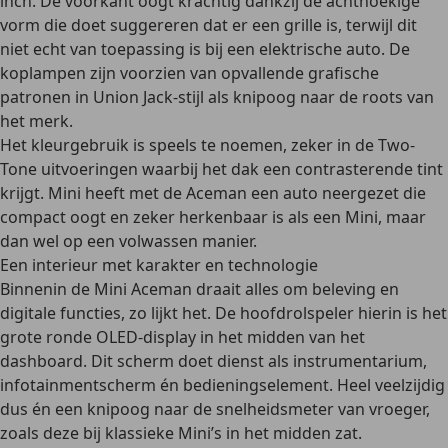
inch. De voorkant oogt krachtig dankzij de achthoekige
vorm die doet suggereren dat er een grille is, terwijl dit
niet echt van toepassing is bij een elektrische auto. De
koplampen zijn voorzien van opvallende grafische
patronen in Union Jack-stijl als knipoog naar de roots van
het merk.
Het kleurgebruik is speels te noemen, zeker in de Two-
Tone uitvoeringen waarbij het dak een contrasterende tint
krijgt. Mini heeft met de Aceman een auto neergezet die
compact oogt en zeker herkenbaar is als een Mini, maar
dan wel op een volwassen manier.
Een interieur met karakter en technologie
Binnenin de Mini Aceman draait alles om beleving en
digitale functies, zo lijkt het. De hoofdrolspeler hierin is het
grote ronde OLED-display in het midden van het
dashboard. Dit scherm doet dienst als instrumentarium,
infotainmentscherm én bedieningselement. Heel veelzijdig
dus én een knipoog naar de snelheidsmeter van vroeger,
zoals deze bij klassieke Mini’s in het midden zat.