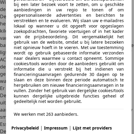
Windgeluiden zijn minimaal en de auto ligt erg stabiel op
bij een later bezoek voort te zetten, om u geschikte
de weg, zelfs bij hogere snelheden.
aanbiedingen in uw regio te tonen of om
gepersonaliseerde advertenties en berichten te
De actieradius van de Aceman loopt uiteen. De Aceman E
verstrekken en te evalueren. Wij slaan uw e-mailadres
heeft volgens de fabrieksopgave een actieradius tot 310
lokaal op wanneer u dit opgeeft voor opgeslagen
kilometer, met een 42,5 kWh batterijpakket. De SE en JCW-
zoekopdrachten, favoriete voertuigen of in het kader
van de prijsbeoordeling. Dit vergemakkelijkt het
varianten maken daarentegen gebruik van een 54 kWh
gebruik van de website, omdat u bij latere bezoeken
batterijpakket. Dit resulteert in een grotere actieradius, die
niet opnieuw hoeft in te voeren. Met uw toestemming
ligt rond de 400 kilometer (WLTP). Opladen kan met 11 kW
wordt op gebruik gebaseerde informatie verzonden
naar dealers waarmee u contact opneemt. Sommige
AC tot 95 kW DC (snelladen), waarmee je in een half uurtje
cookies/tools worden door de aanbieders gebruikt om
de batterij van 10 naar 80% laadt. Het verbruik ligt
informatie die u verstrekt bij het indienen van
gemiddeld tussen 14 en 15 kWh per 100 kilometer,
financieringsaanvragen gedurende 30 dagen op te
slaan en deze binnen deze periode automatisch te
waarmee de Aceman opvallend efficiënt is.
hergebruiken om nieuwe financieringsaanvragen in te
Er is voldoende keuze bij de Mini Aceman
vullen. Zonder het gebruik van dergelijke cookies/tools
De Mini Aceman is leverbaar in een breed aanbod aan
kunnen dergelijke uitgebreide functies geheel of
gedeeltelijk niet worden gebruikt.
uitvoeringen, waarbij je kunt kiezen uit verschillende
aandrijflijnen en uitrustingsniveaus die aansluiten op jouw
We werken met 263 aanbieders.
smaak en budget. De line-up bestaat uit vier vaste lijnen:
Essential, Classic, Favoured en John Cooper Works (JCW).
|
|
Privacybeleid
Impressum
Lijst met providers
De Essential is het instapmodel en voorzien van de