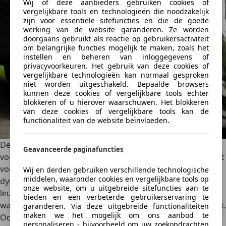
Wij of deze aanbieders gebruiken cookies of
vergelijkbare tools en technologieën die noodzakelijk
zijn voor essentiële sitefuncties en die de goede
werking van de website garanderen. Ze worden
doorgaans gebruikt als reactie op gebruikersactiviteit
om belangrijke functies mogelijk te maken, zoals het
instellen en beheren van inloggegevens of
privacyvoorkeuren. Het gebruik van deze cookies of
vergelijkbare technologieën kan normaal gesproken
niet worden uitgeschakeld. Bepaalde browsers
kunnen deze cookies of vergelijkbare tools echter
blokkeren of u hierover waarschuwen. Het blokkeren
van deze cookies of vergelijkbare tools kan de
functionaliteit van de website beïnvloeden.
De acceleratie verloopt lineair en vloeiend, wat typisch is
Geavanceerde paginafuncties
voor een elektrische aandrijflijn. Het zorgt aan de ene kant
voor comfort, aan de andere kant nodigt het uit voor een
Wij en derden gebruiken verschillende technologische
middelen, waaronder cookies en vergelijkbare tools op
dynamische rijstijl. De Aceman is gerust te porren voor
onze website, om u uitgebreide sitefuncties aan te
leuker bochtenwerk. De vering is verfijnd afgestemd,
bieden en een verbeterde gebruikerservaring te
waarbij drempels en oneffenheden goed worden verwerkt.
garanderen. Via deze uitgebreide functionaliteiten
maken we het mogelijk om ons aanbod te
Ook op de snelweg houdt de Aceman zich goed staande.
personaliseren - bijvoorbeeld om uw zoekopdrachten