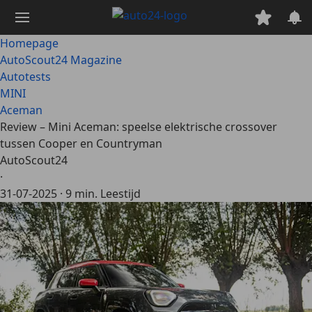
Ga
naar
hoofdinhoud
Homepage
AutoScout24 Magazine
Autotests
MINI
Aceman
Review – Mini Aceman: speelse elektrische crossover
tussen Cooper en Countryman
AutoScout24
·
31-07-2025
·
9 min. Leestijd