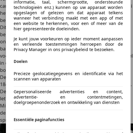
informatie, taal, schermgrootte, ondersteunde
carrosserie, zeker in vergelijking met de Cooper, heeft Mini
technologieën enz.) kunnen op uw apparaat worden
opgeslagen of gelezen om dat apparaat telkens
het bekende Go-Kart-gevoel grotendeels weten te
wanneer het verbinding maakt met een app of met
behouden in de Aceman.
een website te herkennen, voor een of meer van de
Dit gevoel vertaalt zich naar een plezierige rijbeleving. De
hier gepresenteerde doeleinden.
besturing is direct, het onderstel stevig maar niet
Je kunt jouw voorkeuren op ieder moment aanpassen
oncomfortabel. Het lage zwaartepunt, door het
en verleende toestemmingen herroepen door de
batterijpakket, zorgt voor een laag zwaartepunt en dus
Privacy Manager in ons privacybeleid te bezoeken.
voor verrassend veel grip in bochten. Als je voor het gevoel
Doelen
in een kart rijdt, zeker bij iets hogere snelheden of op
bochtige wegen.
Precieze geolocatiegegevens en identificatie via het
De instapversie, de Aceman E, levert een vermogen van
scannen van apparaten
184 pk. De SE-variant gaat een stap verder en biedt 218 pk.
De Aceman JCW vormt de overtreffende trap. Deze drie
Gepersonaliseerde advertenties en content,
advertentie- en contentmetingen,
letters, JCW, vormen al decennialang het beste van wat
doelgroepenonderzoek en ontwikkeling van diensten
Mini te bieden heeft. Verwacht dus extra sportiviteit in
deze uitvoering dankzij het vermogen van 258 pk en een
sprint in slechts 6,4 seconden van 0 naar 100 km/u.
Essentiële paginafuncties