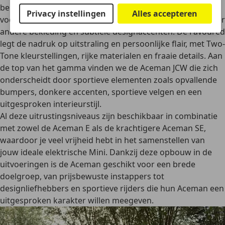
belangrijkste comfort- en veiligheidssystemen. De Classic
Privacy instellingen
Alles accepteren
voegt hier extra luxe en stijlkenmerken aan toe, waaronder
andere bekleding en subtiele designaccenten. De Favoured
legt de nadruk op uitstraling en persoonlijke flair, met Two-
Tone kleurstellingen, rijke materialen en fraaie details. Aan
de top van het gamma vinden we de Aceman JCW die zich
onderscheidt door sportieve elementen zoals opvallende
bumpers, donkere accenten, sportieve velgen en een
uitgesproken interieurstijl.
Al deze uitrustingsniveaus zijn beschikbaar in combinatie
met zowel de Aceman E als de krachtigere Aceman SE,
waardoor je veel vrijheid hebt in het samenstellen van
jouw ideale elektrische Mini. Dankzij deze opbouw in de
uitvoeringen is de Aceman geschikt voor een brede
doelgroep, van prijsbewuste instappers tot
designliefhebbers en sportieve rijders die hun Aceman een
uitgesproken karakter willen meegeven.