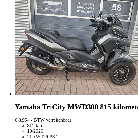
Yamaha TriCity
MWD300 815 kilomete
€ 8.954,-
BTW verrekenbaar
815 km
10/2020
21 kW (29 PK)