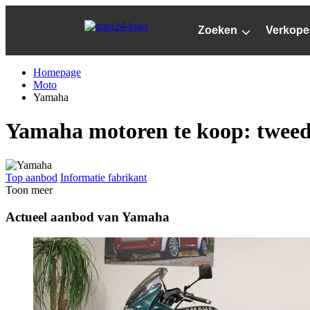
Ga
naar
Zoeken
Verkope
hoofdinhoud
Homepage
Moto
Yamaha
Yamaha motoren te koop: twee
Top aanbod
Informatie fabrikant
Toon meer
Actueel aanbod van Yamaha