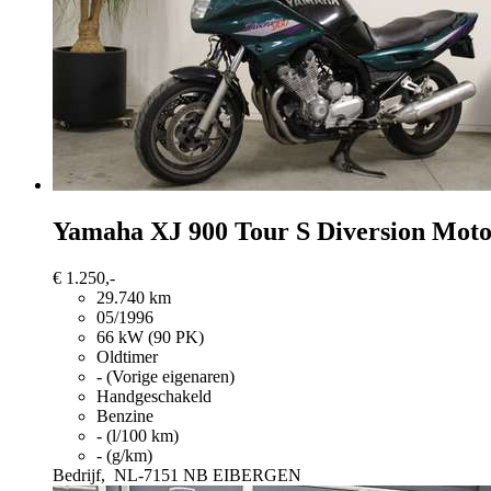
Yamaha XJ 900
Tour S Diversion Mot
€ 1.250,-
29.740 km
05/1996
66 kW (90 PK)
Oldtimer
- (Vorige eigenaren)
Handgeschakeld
Benzine
- (l/100 km)
- (g/km)
Bedrijf,
NL-7151 NB EIBERGEN