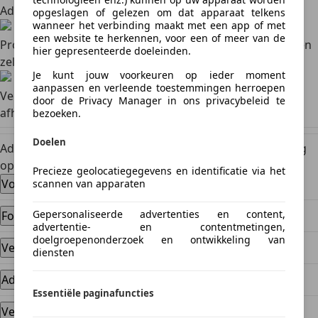
Advertentie
Basis- of premium advertentie selecteren
opgeslagen of gelezen om dat apparaat telkens
wanneer het verbinding maakt met een app of met
een website te herkennen, voor een of meer van de
Proefritten en biedingen
Proefritten en onderhandelingen
hier gepresenteerde doeleinden.
zelf afhandelen
Je kunt jouw voorkeuren op ieder moment
aanpassen en verleende toestemmingen herroepen
Verkoop
Contract, betaling en de overschrijving zelf
door de Privacy Manager in ons privacybeleid te
afhandelen
bezoeken.
Doelen
Advertentie voor jouw auto plaatsen? Wij helpen je graag
op weg.
Precieze geolocatiegegevens en identificatie via het
Voorbereiding en onderhoud
scannen van apparaten
Gepersonaliseerde advertenties en content,
Foto's
advertentie- en contentmetingen,
doelgroepenonderzoek en ontwikkeling van
Verkoopprijs
diensten
Advertentie
Essentiële paginafuncties
Verkoopkansen vergroten