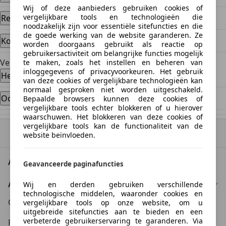
Wij of deze aanbieders gebruiken cookies of
vergelijkbare tools en technologieën die
Reacties en afspraken
noodzakelijk zijn voor essentiële sitefuncties en die
de goede werking van de website garanderen. Ze
Koopovereenkomst en overdracht
worden doorgaans gebruikt als reactie op
gebruikersactiviteit om belangrijke functies mogelijk
Veelgestelde vragen
te maken, zoals het instellen en beheren van
inloggegevens of privacyvoorkeuren. Het gebruik
Heb je nog vragen of hulp nodig?
van deze cookies of vergelijkbare technologieën kan
normaal gesproken niet worden uitgeschakeld.
Occasions verkopen in Nederland
Bepaalde browsers kunnen deze cookies of
vergelijkbare tools echter blokkeren of u hierover
waarschuwen. Het blokkeren van deze cookies of
vergelijkbare tools kan de functionaliteit van de
Naar boven
website beïnvloeden.
AutoScout24: Europees online autoplatform.
Geavanceerde paginafuncties
AutoScout24
Wij en derden gebruiken verschillende
technologische middelen, waaronder cookies en
Over AutoScout24
vergelijkbare tools op onze website, om u
uitgebreide sitefuncties aan te bieden en een
verbeterde gebruikerservaring te garanderen. Via
Pers