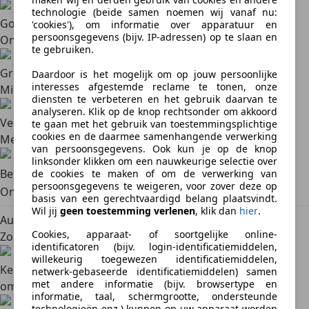
technologie (beide samen noemen wij vanaf nu:
Goede verkoopprijs
'cookies'), om informatie over apparatuur en
persoonsgegevens (bijv. IP-adressen) op te slaan en
Onderhandel en ontvang een goede verkoopprijs
te gebruiken.
Groot bereik
Daardoor is het mogelijk om op jouw persoonlijke
interesses afgestemde reclame te tonen, onze
Miljoenen potentiële kopers
diensten te verbeteren en het gebruik daarvan te
analyseren. Klik op de knop rechtsonder om akkoord
Verkoopkansen vergroten
te gaan met het gebruik van toestemmingsplichtige
cookies en de daarmee samenhangende verwerking
Meer zichtbaarheid met een promotiepakket
van persoonsgegevens. Ook kun je op de knop
linksonder klikken om een nauwkeurige selectie over
Betaling via SafeTrade
de cookies te maken of om de verwerking van
persoonsgegevens te weigeren, voor zover deze op
Ontvang veilig geld van kopers met SafeTrade
basis van een gerechtvaardigd belang plaatsvindt.
Wil jij
geen toestemming verlenen
, klik dan
hier
.
Auto gratis verkopen op AutoScout24
Cookies, apparaat- of soortgelijke online-
Zo verloopt het verkoopproces
identificatoren (bijv. login-identificatiemiddelen,
willekeurig toegewezen identificatiemiddelen,
Kenteken invoeren
Account aanmaken, foto's en
netwerk-gebaseerde identificatiemiddelen) samen
met andere informatie (bijv. browsertype en
omschrijving toevoegen
informatie, taal, schermgrootte, ondersteunde
technologieën enz.) kunnen op uw apparaat worden