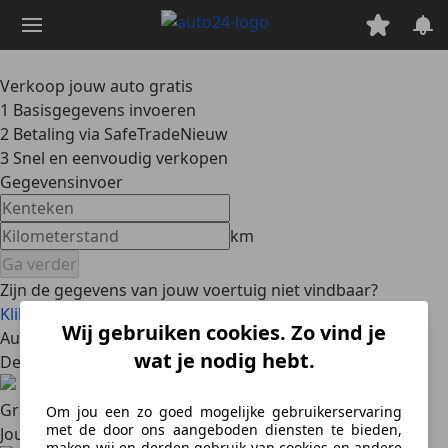
Ga
naar
hoofdinhoud
Verkoop jouw auto gratis
1
Basisgegevens invoeren
2
Betaling via SafeTrade
Nieuw
3
Snel en eenvoudig verkopen
Gegevensinvoer
km
Ga verder
Zijn de gegevens van jouw voertuig niet vindbaar?
Klik hier om de gegevens handmatig in te voeren
Wij gebruiken cookies. Zo vind je
Auto gratis verkopen op AutoScout24
wat je nodig hebt.
De voordelen
Gratis
Om jou een zo goed mogelijke gebruikerservaring
met de door ons aangeboden diensten te bieden,
Jouw basisadvertentie is gratis
maken wij en derden gebruik van cookies en andere