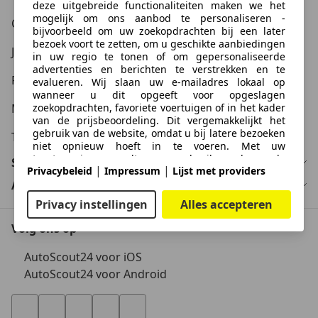
deze uitgebreide functionaliteiten maken we het
mogelijk om ons aanbod te personaliseren -
Carrière
bijvoorbeeld om uw zoekopdrachten bij een later
bezoek voort te zetten, om u geschikte aanbiedingen
Juridische informatie
in uw regio te tonen of om gepersonaliseerde
advertenties en berichten te verstrekken en te
Privacy
evalueren. Wij slaan uw e-mailadres lokaal op
wanneer u dit opgeeft voor opgeslagen
zoekopdrachten, favoriete voertuigen of in het kader
Media
van de prijsbeoordeling. Dit vergemakkelijkt het
gebruik van de website, omdat u bij latere bezoeken
Toegankelijkheidsverklaring
niet opnieuw hoeft in te voeren. Met uw
toestemming wordt op gebruik gebaseerde
Service
|
|
Privacybeleid
Impressum
Lijst met providers
informatie verzonden naar dealers waarmee u
contact opneemt. Sommige cookies/tools worden
Autobedrijf
door de aanbieders gebruikt om informatie die u
Privacy instellingen
Alles accepteren
verstrekt bij het indienen van
financieringsaanvragen gedurende 30 dagen op te
Volg ons op
slaan en deze binnen deze periode automatisch te
hergebruiken om nieuwe financieringsaanvragen in
AutoScout24 voor iOS
te vullen. Zonder het gebruik van dergelijke
AutoScout24 voor Android
cookies/tools kunnen dergelijke uitgebreide functies
geheel of gedeeltelijk niet worden gebruikt.
We werken met 263 aanbieders.