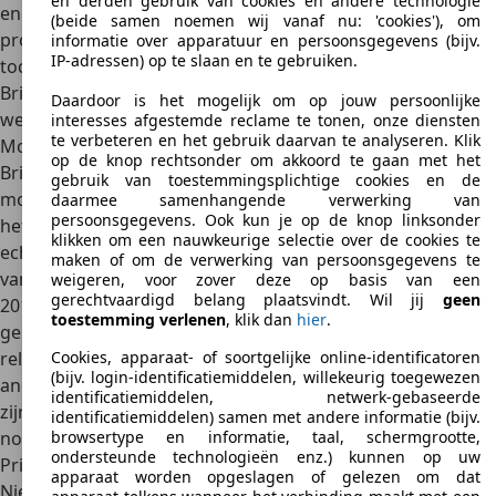
en derden gebruik van cookies en andere technologie
en in 2009 ging de Europese importeur failliet. Brilliance
(beide samen noemen wij vanaf nu: 'cookies'), om
probeerde het nog even zelfstandig, maar moest in 2010
informatie over apparatuur en persoonsgegevens (bijv.
IP-adressen) op te slaan en te gebruiken.
toch definitief opgeven. Rond 2020 heeft de joint-venture
Brilliance-SWM
wel de import van een compact SUV-model
Daardoor is het mogelijk om op jouw persoonlijke
weer opgestart.
interesses afgestemde reclame te tonen, onze diensten
te verbeteren en het gebruik daarvan te analyseren. Klik
Modellen en varianten
op de knop rechtsonder om akkoord te gaan met het
Brilliance had op de Chinese thuismarkt een uitgebreid
gebruik van toestemmingsplichtige cookies en de
modelaanbod. Met de vele joint-ventures meegerekend is
daarmee samenhangende verwerking van
persoonsgegevens. Ook kun je op de knop linksonder
het aanbod zelfs nog breder. In Europa heeft het merk
klikken om een nauwkeurige selectie over de cookies te
echter
alleen de sedans BS4 en BS6
geleverd, in de periode
maken of om de verwerking van persoonsgegevens te
van 2007 tot en met 2010. In sommige landen wordt sinds
weigeren, voor zover deze op basis van een
gerechtvaardigd belang plaatsvindt. Wil jij
geen
2019 ook de G01 uit de joint-venture Brilliance-SWM
toestemming verlenen
, klik dan
hier
.
geleverd via een professionele importeur. De G01 is een
relatief compacte SUV, die op gebied van veiligheid en
Cookies, apparaat- of soortgelijke online-identificatoren
(bijv. login-identificatiemiddelen, willekeurig toegewezen
andere uitrustingen helemaal bij de tijd is. In Nederland
identificatiemiddelen, netwerk-gebaseerde
zijn de modellen van Brilliance of een van de joint-ventures
identificatiemiddelen) samen met andere informatie (bijv.
nooit geleverd.
browsertype en informatie, taal, schermgrootte,
ondersteunde technologieën enz.) kunnen op uw
Prijzen
apparaat worden opgeslagen of gelezen om dat
Nieuwprijzen