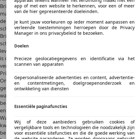
apparaat telkens wanneer het verbinding maakt met een
Brilliance is in Nederland nooit officieel leverbaar geweest,
app of met een website te herkennen, voor een of meer
van de hier gepresenteerde doeleinden.
maar wel in onder meer ons buurland Duitsland. Daar had
de Brilliance BS4 een vanafprijs van zo’n 15.000 euro, een
Je kunt jouw voorkeuren op ieder moment aanpassen en
verleende toestemmingen herroepen door de Privacy
scherpe prijs voor een sedan van dat formaat. De grotere
Manager in ons privacybeleid te bezoeken.
Brilliance BS6 was er vanaf zo’n 18.000 euro,
ook een
scherpe aanbieding
. De Brilliance-SWM G01 is in Duitsland
Doelen
leverbaar vanaf zo’n 30.000 euro. Flink meer, maar de auto
is dan ook in kwaliteit gestegen tot een niveau dat
Precieze geolocatiegegevens en identificatie via het
scannen van apparaten
vergelijkbaar is met de gevestigde merken.
Prijzen van occasions
Gepersonaliseerde advertenties en content, advertentie-
Omdat Brilliance nooit officieel in Nederland te koop is
en contentmetingen, doelgroepenonderzoek en
geweest en het merk in Europa sowieso niet erg succesvol
ontwikkeling van diensten
was, is het aanbod Brilliance occasions ook erg
bescheiden. In Nederland staat er
maar zelden een te koop
Essentiële paginafuncties
en dan gaat het dus altijd om import vanuit het buitenland.
Wat zo’n Brilliance dan in Nederland kost, is bijna een
Wij of deze aanbieders gebruiken cookies of
kwestie van ‘wat de gek ervoor geeft’, maar een hoog
vergelijkbare tools en technologieën die noodzakelijk zijn
bedrag zal het niet zijn.
voor essentiële sitefuncties en die de goede werking van
de website garanderen. Ze worden doorgaans gebruikt