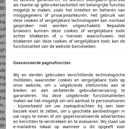
In ons buurland Duitsland is nog wel een redelijk aantal
als reactie op gebruikersactiviteit om belangrijke functies
Brilliances verkocht en daar heb je ook de grootste kans
mogelijk te maken, zoals het instellen en beheren van
om een Brilliance occasion te vinden.
Voor zo’n 1.500 euro
inloggegevens of privacyvoorkeuren. Het gebruik van
deze cookies of vergelijkbare technologieën kan normaal
heb je al een net exemplaar en veel meer dan 5.000 euro
gesproken niet worden uitgeschakeld. Bepaalde
zal je voor een echt mooi exemplaar niet kwijt zijn. Die lage
browsers kunnen deze cookies of vergelijkbare tools
prijzen zijn vooral te verklaren doordat er heel weinig
echter blokkeren of u hierover waarschuwen. Het
blokkeren van deze cookies of vergelijkbare tools kan de
vraag is naar deze auto’s. Tussen de Brilliance BS4 en de
functionaliteit van de website beïnvloeden.
grotere BS6 zit op de occasionmarkt geen
noemenswaardig prijsverschil. De Brilliance-SWM G01 kost
meer. Gezien de vrij recente introductie van dat model, zijn
Geavanceerde paginafuncties
de meeste occasions nog maar jong gebruikte of zelfs
Wij en derden gebruiken verschillende technologische
bijna nieuwe exemplaren, met bijbehorende bijna-
middelen, waaronder cookies en vergelijkbare tools op
nieuwprijzen.
onze website, om u uitgebreide sitefuncties aan te
bieden en een verbeterde gebruikerservaring te
Alternatieven
garanderen. Via deze uitgebreide functionaliteiten
Een Brilliance koop je vooral omdat het voordelig vervoer
maken we het mogelijk om ons aanbod te personaliseren
is. Een ander merk dat erom bekend staat
veel voor weinig
- bijvoorbeeld om uw zoekopdrachten bij een later
bezoek voort te zetten, om u geschikte aanbiedingen in
te bieden is Dacia. Over het algemeen biedt Dacia
uw regio te tonen of om gepersonaliseerde advertenties
desondanks een betere kwaliteit dan de oorspronkelijke
en berichten te verstrekken en te evalueren. Wij slaan uw
Brilliance-modellen. Ben je bereid nog wat meer uit te
e-mailadres lokaal op wanneer u dit opgeeft voor