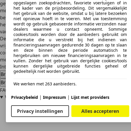
opgeslagen zoekopdrachten, favoriete voertuigen of in
geven, kijk dan eens bij occasions van de Koreaanse
het kader van de prijsbeoordeling. Dit vergemakkelijkt
merken Hyundai en Kia, die bekend staan om hun goede
het gebruik van de website, omdat u bij latere bezoeken
betrouwbaarheid en toch ook vrij bescheiden prijzen. Als
niet opnieuw hoeft in te voeren. Met uw toestemming
wordt op gebruik gebaseerde informatie verzonden naar
het juist nog voordeliger moet, kijk dan eens bij occasions
dealers waarmee u contact opneemt. Sommige
van Daewoo of de daarvan afgeleide Chevrolet-modellen.
cookies/tools worden door de aanbieders gebruikt om
De moderne Brilliance-SWM G01 is qua prijs en kwaliteit
informatie die u verstrekt bij het indienen van
financieringsaanvragen gedurende 30 dagen op te slaan
vrij doorsnee, maar bevindt zich in het felbevochten
en deze binnen deze periode automatisch te
compacte SUV-segment, dat ook volop keuze biedt uit
hergebruiken om nieuwe financieringsaanvragen in te
meer bekende en vertrouwde merken.
vullen. Zonder het gebruik van dergelijke cookies/tools
kunnen dergelijke uitgebreide functies geheel of
Interesse in een Brilliance
gedeeltelijk niet worden gebruikt.
Brilliance occasions
Brilliance nieuwe auto's
Brilliance dealeraanbiedingen
We werken met 263 aanbieders.
FAQ
|
|
Wat is een Brilliance?
Privacybeleid
Impressum
Lijst met providers
Privacy instellingen
Alles accepteren