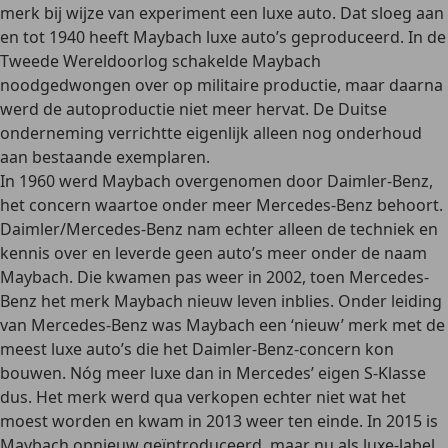
merk bij wijze van experiment een luxe auto. Dat sloeg aan
en tot 1940 heeft Maybach
luxe auto’s geproduceerd
. In de
Tweede Wereldoorlog schakelde Maybach
noodgedwongen over op militaire productie, maar daarna
werd de autoproductie niet meer hervat. De Duitse
onderneming verrichtte eigenlijk alleen nog onderhoud
aan bestaande exemplaren.
In 1960 werd Maybach overgenomen door Daimler-Benz,
het concern waartoe onder meer Mercedes-Benz behoort.
Daimler/Mercedes-Benz nam echter alleen de techniek en
kennis over en leverde geen auto’s meer onder de naam
Maybach. Die kwamen
pas weer in 2002
, toen Mercedes-
Benz het merk Maybach nieuw leven inblies. Onder leiding
van Mercedes-Benz was Maybach een ‘nieuw’ merk met de
meest luxe auto’s die het Daimler-Benz-concern kon
bouwen. Nóg meer luxe dan in Mercedes’ eigen S-Klasse
dus. Het merk werd qua verkopen echter niet wat het
moest worden en kwam in 2013 weer ten einde. In 2015 is
Maybach opnieuw geïntroduceerd
, maar nu als luxe-label