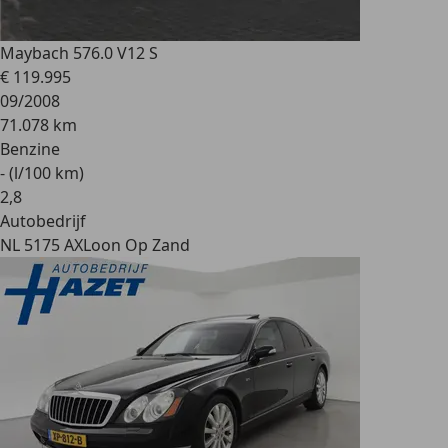
Maybach 57
6.0 V12 S
€ 119.995
09/2008
71.078 km
Benzine
- (l/100 km)
2
,
8
Autobedrijf
NL 5175 AX
Loon Op Zand