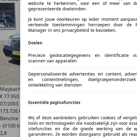
website te herkennen, voor een of meer van d
gepresenteerde doeleinden.
Je kunt jouw voorkeuren op ieder moment aanpas
verleende toestemmingen herroepen door de P
Manager in ons privacybeleid te bezoeken.
Doelen
Precieze geolocatiegegevens en identificatie v
scannen van apparaten
Gepersonaliseerde advertenties en content, advert
en contentmetingen, doelgroepenonderzo
ontwikkeling van diensten
Maybach 62
5.5 V12 Separatie Panorama Koelkast Massage
€ 77.950
Essentiële paginafuncties
07/2003
173.726 km
Wij of deze aanbieders gebruiken cookies of vergel
Benzine
tools en technologieën die noodzakelijk zijn voor ess
- (l/100 km)
sitefuncties en die de goede werking van de w
2
,
8
garanderen. Ze worden doorgaans gebruikt als reac