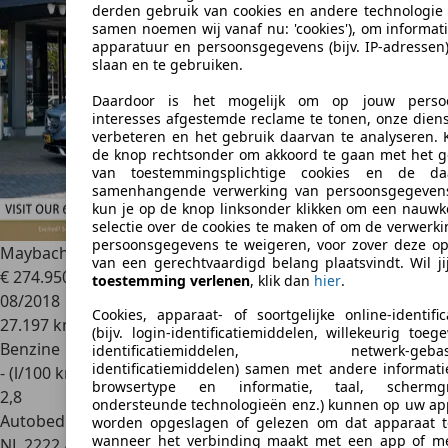
derden gebruik van cookies en andere technologie 
samen noemen wij vanaf nu: 'cookies'), om informat
apparatuur en persoonsgegevens (bijv. IP-adressen)
slaan en te gebruiken.
Daardoor is het mogelijk om op jouw persoo
interesses afgestemde reclame te tonen, onze diens
verbeteren en het gebruik daarvan te analyseren. K
de knop rechtsonder om akkoord te gaan met het g
van toestemmingsplichtige cookies en de da
samenhangende verwerking van persoonsgegeven
kun je op de knop linksonder klikken om een nauwk
selectie over de cookies te maken of om de verwerk
persoonsgegevens te weigeren, voor zover deze op
Maybach Overig
S650 Cabriolet
van een gerechtvaardigd belang plaatsvindt. Wil j
€ 274.950
toestemming verlenen
, klik dan
hier
.
08/2018
Cookies, apparaat- of soortgelijke online-identifi
27.197 km
(bijv. login-identificatiemiddelen, willekeurig toe
Benzine
identificatiemiddelen, netwerk-gebas
identificatiemiddelen) samen met andere informatie
- (l/100 km)
browsertype en informatie, taal, schermgro
2
,
8
ondersteunde technologieën enz.) kunnen op uw ap
Autobedrijf
worden opgeslagen of gelezen om dat apparaat t
wanneer het verbinding maakt met een app of m
NL 2222 AH
Katwijk Zh