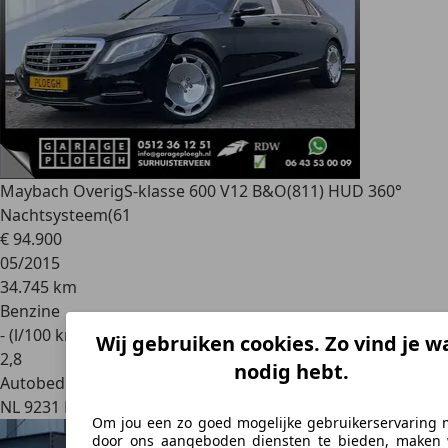
Maybach Overig
S-klasse 600 V12 B&O(811) HUD 360°
Nachtsysteem(61
€ 94.900
05/2015
34.745 km
Benzine
- (l/100 km)
Wij gebruiken cookies. Zo vind je wa
2
,
8
nodig hebt.
Autobedrijf
NL 9231 HS
Surhuisterveen
Om jou een zo goed mogelijke gebruikerservaring 
door ons aangeboden diensten te bieden, maken 