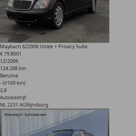
Maybach 62
2006 Uniek + Privacy Suite
€ 79.800
1
12/2006
124.288 km
Benzine
- (l/100 km)
2
,
8
Autobedrijf
NL 2231 AG
Rijnsburg