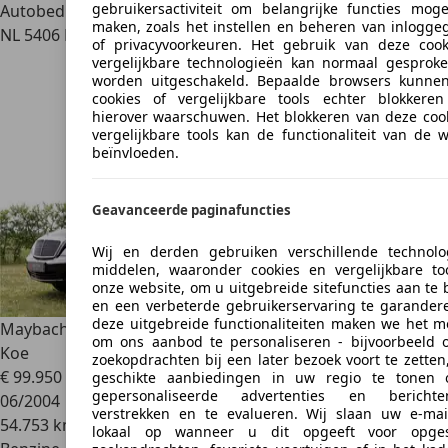
gebruikersactiviteit om belangrijke functies mogel
Autobedrijf
maken, zoals het instellen en beheren van inlogge
NL 5406 PT
Uden
of privacyvoorkeuren. Het gebruik van deze cook
vergelijkbare technologieën kan normaal gesproke
worden uitgeschakeld. Bepaalde browsers kunne
cookies of vergelijkbare tools echter blokkere
hierover waarschuwen. Het blokkeren van deze cook
vergelijkbare tools kan de functionaliteit van de 
beïnvloeden.
Geavanceerde paginafuncties
Wij en derden gebruiken verschillende technolo
middelen, waaronder cookies en vergelijkbare to
onze website, om u uitgebreide sitefuncties aan te
en een verbeterde gebruikerservaring te garandere
deze uitgebreide functionaliteiten maken we het mo
Maybach 57
5.5 V12 - Mint - Massage - Solar - Distronic -
om ons aanbod te personaliseren - bijvoorbeeld
Koe
zoekopdrachten bij een later bezoek voort te zette
€ 99.950
geschikte aanbiedingen in uw regio te tonen
gepersonaliseerde advertenties en bericht
06/2004
verstrekken en te evalueren. Wij slaan uw e-mai
54.753 km
lokaal op wanneer u dit opgeeft voor opges