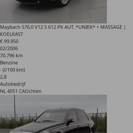
Maybach 57
6.0 V12 S 612 PK AUT. *UNIEK* + MASSAGE |
KOELKAST
€ 99.950
02/2006
70.796 km
Benzine
- (l/100 km)
2
,
8
Autobedrijf
NL 4051 CA
Ochten