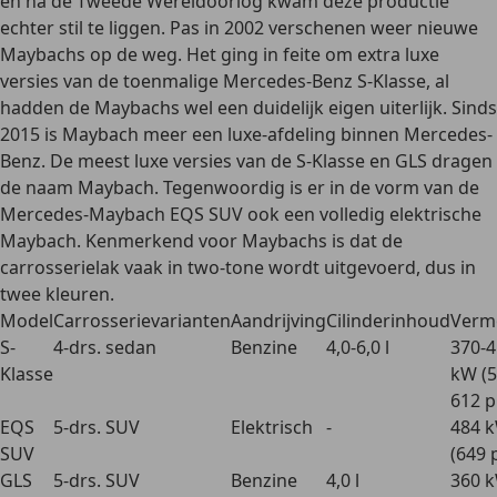
en na de Tweede Wereldoorlog kwam deze productie
echter stil te liggen. Pas in 2002 verschenen weer nieuwe
Maybachs op de weg. Het ging in feite om extra luxe
versies van de toenmalige Mercedes-Benz S-Klasse, al
hadden de Maybachs wel een duidelijk eigen uiterlijk. Sinds
2015 is Maybach meer een luxe-afdeling binnen Mercedes-
Benz. De meest luxe versies van de S-Klasse en GLS dragen
de naam Maybach. Tegenwoordig is er in de vorm van de
Mercedes-Maybach EQS SUV ook een
volledig elektrische
Maybach
. Kenmerkend voor Maybachs is dat de
carrosserielak vaak in two-tone wordt uitgevoerd, dus in
twee kleuren.
Model
Carrosserievarianten
Aandrijving
Cilinderinhoud
Verm
S-
4-drs. sedan
Benzine
4,0-6,0 l
370-
Klasse
kW (5
612 p
EQS
5-drs. SUV
Elektrisch
-
484 
SUV
(649 
GLS
5-drs. SUV
Benzine
4,0 l
360 