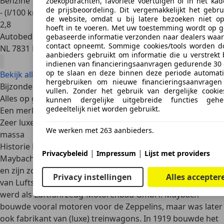
Benzine
zoekopdrachten, favoriete voertuigen of in het kad
de prijsbeoordeling. Dit vergemakkelijkt het gebru
- (l/100 km)
de website, omdat u bij latere bezoeken niet o
2
,
8
hoeft in te voeren. Met uw toestemming wordt op g
Autobedrijf
gebaseerde informatie verzonden naar dealers waa
contact opneemt. Sommige cookies/tools worden d
NL 7831 HB
Nieuw Weerdinge
aanbieders gebruikt om informatie die u verstrekt 
indienen van financieringsaanvragen gedurende 30
op te slaan en deze binnen deze periode automati
Bekijk alle Maybach aanbiedingen
hergebruiken om nieuwe financieringsaanvragen
Bijzonderheden van het automerk Maybach
vullen. Zonder het gebruik van dergelijke cookies
Alles op gebied van luxe is hier te vinden
kunnen dergelijke uitgebreide functies geh
gedeeltelijk niet worden gebruikt.
Een merk met een rijke historie
Zeer luxe auto’s voor wie zich wil onderscheiden van de
We werken met 263 aanbieders.
massa
Historie Maybach
|
|
Privacybeleid
Impressum
Lijst met providers
Maybach werd opgericht in 1909 door Wilhelm Maybach
en zijn zoon Karl. Het bedrijf was een dochteronderneming
Privacy instellingen
Alles accepter
van Luftschiffbau Zeppelin GmbH, dat later vooral bekend
werd als Luftfahrzeug-Motorenbau GmbH. Maybach
bouwde vooral
motoren voor de Zeppelins
, maar was later
ook fabrikant van (luxe) treinwagons. In 1919 bouwde het