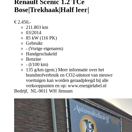
Renault Scenic
1.2 TCe
Bose|Trekhaak|Half leer|
€ 2.450,-
211.803 km
03/2014
85 kW (116 PK)
Gebruikt
- (Vorige eigenaren)
Handgeschakeld
Benzine
- (l/100 km)
135 g/km (gem.)
Meer informatie over het
brandstofverbruik en CO2-uitstoot van nieuwe
voertuigen kan worden geraadpleegd bij alle
verkooppunten en op: www.energielabel.nl
Bedrijf,
NL-9011 WH Jirnsum