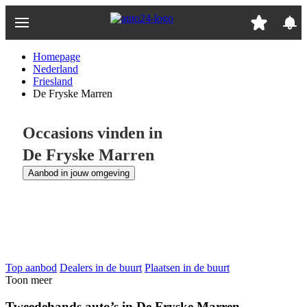
Ga
naar
hoofdinhoud
Homepage
Nederland
Friesland
De Fryske Marren
Occasions vinden in
De Fryske Marren
Aanbod in jouw omgeving
Top aanbod
Dealers in de buurt
Plaatsen in de buurt
Toon meer
Tweedehands auto’s in De Fryske Marren