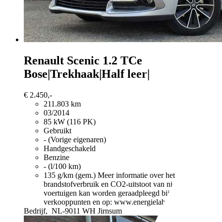
Renault Scenic
1.2 TCe
Bose|Trekhaak|Half leer|
€ 2.450,-
211.803 km
03/2014
85 kW (116 PK)
Gebruikt
- (Vorige eigenaren)
Handgeschakeld
Benzine
- (l/100 km)
135 g/km (gem.)
Meer informatie over het
brandstofverbruik en CO2-uitstoot van nieuwe
voertuigen kan worden geraadpleegd bij alle
verkooppunten en op: www.energielabel.nl
Bedrijf,
NL-9011 WH Jirnsum