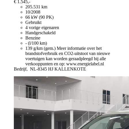
€ 1.545,-
205.531 km
10/2008
66 kW (90 PK)
Gebruikt
4 vorige eigenaren
Handgeschakeld
Benzine
- (l/100 km)
139 g/km (gem.)
Meer informatie over het
brandstofverbruik en CO2-uitstoot van nieuwe
voertuigen kan worden geraadpleegd bij alle
verkooppunten en op: www.energielabel.nl
Bedrijf,
NL-8345 HJ KALLENKOTE