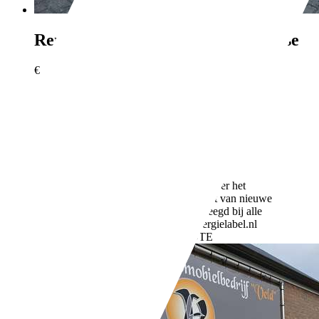
Renault Megane
Estate 1.5 dCi Bose
€ 1.745,-
327.625 km
05/2012
82 kW (111 PK)
Gebruikt
2 vorige eigenaren
Handgeschakeld
Diesel
- (l/100 km)
90 g/km (gem.)
Meer informatie over het
brandstofverbruik en CO2-uitstoot van nieuwe
voertuigen kan worden geraadpleegd bij alle
verkooppunten en op: www.energielabel.nl
Bedrijf,
NL-8345 HJ KALLENKOTE