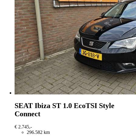
SEAT Ibiza
ST 1.0 EcoTSI Style
Connect
€ 2.745,-
296.582 km