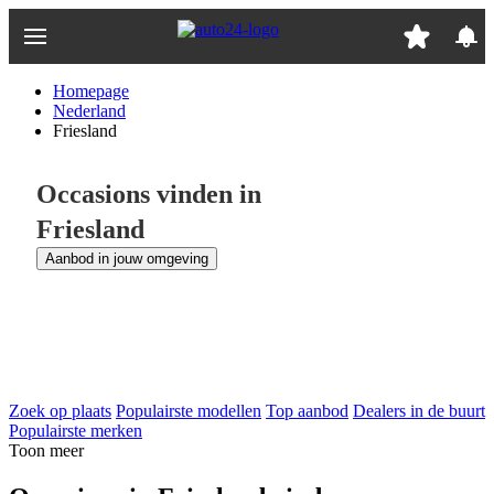
Ga
naar
hoofdinhoud
Homepage
Nederland
Friesland
Occasions vinden in
Friesland
Aanbod in jouw omgeving
Zoek op plaats
Populairste modellen
Top aanbod
Dealers in de buurt
Populairste merken
Toon meer