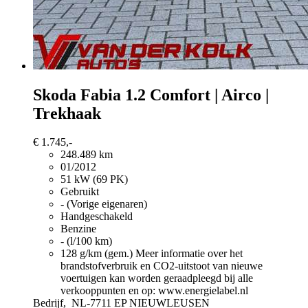
Skoda Fabia
1.2 Comfort | Airco |
Trekhaak
€ 1.745,-
248.489 km
01/2012
51 kW (69 PK)
Gebruikt
- (Vorige eigenaren)
Handgeschakeld
Benzine
- (l/100 km)
128 g/km (gem.)
Meer informatie over het
brandstofverbruik en CO2-uitstoot van nieuwe
voertuigen kan worden geraadpleegd bij alle
verkooppunten en op: www.energielabel.nl
Bedrijf,
NL-7711 EP NIEUWLEUSEN