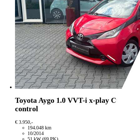
Toyota Aygo
1.0 VVT-i x-play Cruise
control
€ 3.950,-
194.048 km
10/2014
51 kW (69 PK)