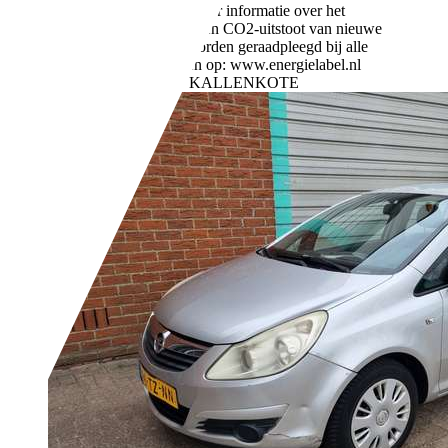
90 g/km (gem.)
Meer informatie over het
brandstofverbruik en CO2-uitstoot van nieuwe
voertuigen kan worden geraadpleegd bij alle
verkooppunten en op: www.energielabel.nl
Bedrijf,
NL-8345 HJ KALLENKOTE