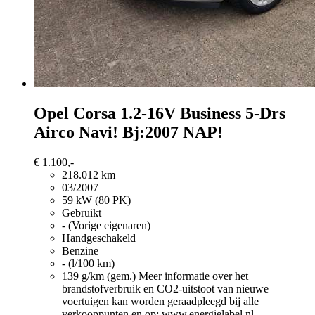
Opel Corsa
1.2-16V Business 5-Drs
Airco Navi! Bj:2007 NAP!
€ 1.100,-
218.012 km
03/2007
59 kW (80 PK)
Gebruikt
- (Vorige eigenaren)
Handgeschakeld
Benzine
- (l/100 km)
139 g/km (gem.)
Meer informatie over het
brandstofverbruik en CO2-uitstoot van nieuwe
voertuigen kan worden geraadpleegd bij alle
verkooppunten en op: www.energielabel.nl