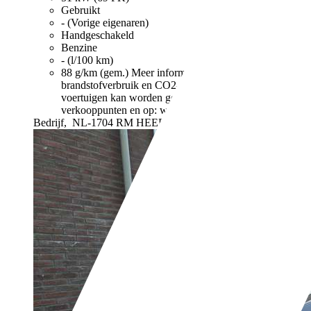
Gebruikt
- (Vorige eigenaren)
Handgeschakeld
Benzine
- (l/100 km)
88 g/km (gem.)
Meer informatie over het
brandstofverbruik en CO2-uitstoot van nieuwe
voertuigen kan worden geraadpleegd bij alle
verkooppunten en op: www.energielabel.nl
Bedrijf,
NL-1704 RM HEERHUGOWAARD