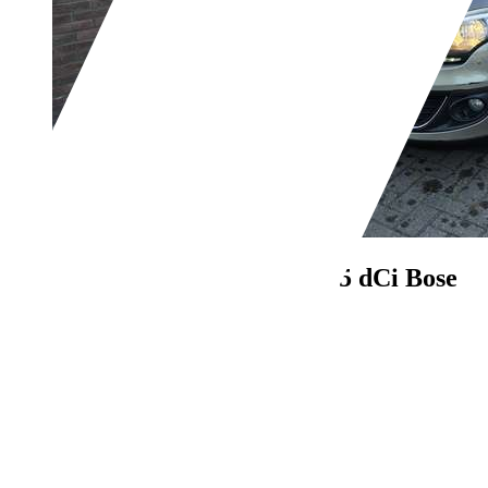
Renault Megane
Estate 1.5 dCi Bose
€ 1.745,-
327.625 km
05/2012
82 kW (111 PK)
Gebruikt
2 vorige eigenaren
Handgeschakeld
Diesel
- (l/100 km)