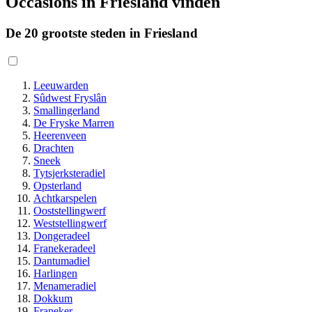
Occasions in Friesland vinden
De 20 grootste steden in Friesland
Leeuwarden
Sûdwest Fryslân
Smallingerland
De Fryske Marren
Heerenveen
Drachten
Sneek
Tytsjerksteradiel
Opsterland
Achtkarspelen
Ooststellingwerf
Weststellingwerf
Dongeradeel
Franekeradeel
Dantumadiel
Harlingen
Menameradiel
Dokkum
Franeker