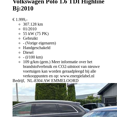
Volkswagen Polo
1.6 TDI Highline
Bj:2010
€ 1.999,-
307.128 km
01/2010
55 kW (75 PK)
Gebruikt
- (Vorige eigenaren)
Handgeschakeld
Diesel
- (l/100 km)
109 g/km (gem.)
Meer informatie over het
brandstofverbruik en CO2-uitstoot van nieuwe
voertuigen kan worden geraadpleegd bij alle
verkooppunten en op: www.energielabel.nl
Bedrijf,
NL-8304 AW EMMELOORD