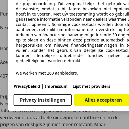
Diesel
(90-120
kg
de prijsbeoordeling. Dit vergemakkelijkt het gebruik va
pk)
de website, omdat u bij latere bezoeken niet opnieu
Punch
Mini-SUV
Benzine
1.2 l
63 kW (86
1000
hoeft in te voeren. Met uw toestemming wordt op gebrui
gebaseerde informatie verzonden naar dealers waarmee 
pk)
contact opneemt. Sommige cookies/tools worden door d
Nexon
SUV
Benzine /
1.2 – 1.5 l / EV
88-96 kW
1250
aanbieders gebruikt om informatie die u verstrekt bij he
Diesel /
(120-130
kg
indienen van financieringsaanvragen gedurende 30 dage
op te slaan en deze binnen deze periode automatisch t
EV
pk)
hergebruiken om nieuwe financieringsaanvragen in t
Harrier
SUV
Diesel
2.0 l
125 kW
1700
vullen. Zonder het gebruik van dergelijke cookies/tool
(170 pk)
kunnen dergelijke uitgebreide functies geheel o
gedeeltelijk niet worden gebruikt.
Ace
Pick-up /
Diesel /
0.7 – 0.8 l
16-25 kW
835 
LCV
EV
(22-34 pk)
We werken met 263 aanbieders.
407
LCV
Diesel
3.0 l
63-75 kW
2950
(86-102
|
|
Privacybeleid
Impressum
Lijst met providers
pk)
Prijzen
Privacy instellingen
Alles accepteren
Nieuwprijzen
Tata is al zo’n twintig jaar van de Nederlandse markt
verdwenen, dus actuele nieuwprijzen ontbreken en de
prijzen van destijds zijn niet meer relevant. Maar