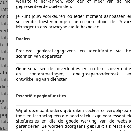
website te herkennen, voor een of meer van de hie
auto
gepresenteerde doeleinden.
Tata Tiago
– populaire hatchback, leverbaar met benzine-
en CNG-motoren.
Je kunt jouw voorkeuren op ieder moment aanpassen e
verleende toestemmingen herroepen door de Privac
Tata Tigor
– sedanvariant van de Tiago, ook als EV
Manager in ons privacybeleid te bezoeken.
verkrijgbaar.
Tata Altroz
– hatchback in het B-segment met moderne
Doelen
technologie.
Precieze geolocatiegegevens en identificatie via he
Tata Safari
– ruime SUV met drie zitrijen, naamgever aan
scannen van apparaten
het Tata-erfgoed.
Tata Punch
– mini-SUV met hoge zit en compacte
Gepersonaliseerde advertenties en content, advertentie
afmetingen.
en contentmetingen, doelgroepenonderzoek e
ontwikkeling van diensten
Tata Nexon
– compacte SUV, beschikbaar als benzine,
diesel en volledig elektrisch.
Tata Harrier
– middelgrote SUV met stoer design,
Essentiële paginafuncties
gebaseerd op Land Rover-techniek.
Tata Ace
– lichte bedrijfswagen/minitruck, nog steeds erg
Wij of deze aanbieders gebruiken cookies of vergelijkbar
populair in Azië.
tools en technologieën die noodzakelijk zijn voor essentiël
sitefuncties en die de goede werking van de websit
Tata 407
– licht commercieel voertuig, al decennia lang een
garanderen. Ze worden doorgaans gebruikt als reactie o
klassieker in India.