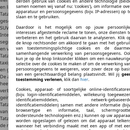
vierwielaandrijving, specifiek gericht op de bouwbranche
derden gebruik van cookies en andere technologie (beid
samen noemen wij vanaf nu: 'cookies'), om informatie ove
en licht terreinwerk
apparatuur en persoonsgegevens (bijv. IP-adressen) op t
Tata Safari
– SUV met ladderchassis en dieselmotor,
slaan en te gebruiken.
geschikt voor het terrein. Minder verfijnd dan Europese
Daardoor is het mogelijk om op jouw persoonlijk
SUV’s, maar zeer robuust.
interesses afgestemde reclame te tonen, onze diensten t
Internationaal was en is Tata actief in
veel meer
verbeteren en het gebruik daarvan te analyseren. Klik o
segmenten
, denk aan stadsauto’s, compacte sedans, SUV’s
de knop rechtsonder om akkoord te gaan met het gebrui
van toestemmingsplichtige cookies en de daarme
en vooral lichte en zware bedrijfsvoertuigen. In India is
samenhangende verwerking van persoonsgegevens. Oo
Tata dominant in het openbaar vervoer
en als
kun je op de knop linksonder klikken om een nauwkeurig
taxiproducent. De modellen zijn vaak eenvoudig, robuust
selectie over de cookies te maken of om de verwerking va
persoonsgegevens te weigeren, voor zover deze op basi
en gericht op lage kosten in het gebruik.
van een gerechtvaardigd belang plaatsvindt. Wil jij
gee
De afgelopen jaren zien we een sterke modernisering. Tata
toestemming verlenen
, klik dan
hier
.
heeft zijn modellen qua design en technologie fors
Cookies, apparaat- of soortgelijke online-identificatore
verbeterd. Er zijn zelfs elektrische varianten
(bijv. login-identificatiemiddelen, willekeurig toegeweze
geïntroduceerd, zoals de Tigor EV en Nexon EV. De huidige
identificatiemiddelen, netwerk-gebaseerd
Tata-modellen zijn daardoor volwaardige concurrenten
identificatiemiddelen) samen met andere informatie (bijv
browsertype en informatie, taal, schermgrootte
van merken als Hyundai en Suzuki in Azië.
ondersteunde technologieën enz.) kunnen op uw apparaa
Tata Nano
– ultiem goedkope stadsauto, ontworpen voor
worden opgeslagen of gelezen om dat apparaat telken
de massa en gepresenteerd als ’s werelds goedkoopste
wanneer het verbinding maakt met een app of met ee