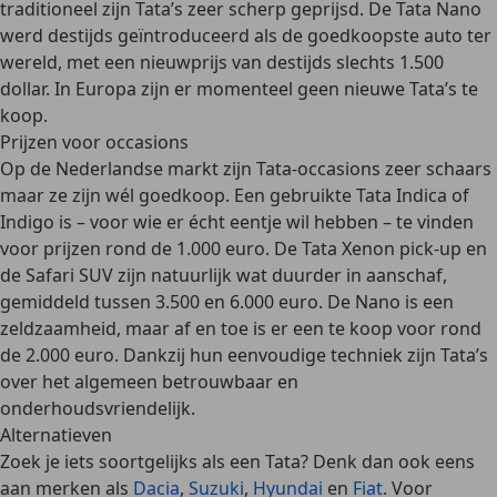
traditioneel zijn Tata’s zeer scherp geprijsd
. De
Tata Nano
werd destijds geïntroduceerd als de
goedkoopste auto ter
wereld
, met een nieuwprijs van destijds slechts
1.500
dollar
. In Europa zijn er momenteel geen nieuwe Tata’s te
koop.
Prijzen voor occasions
Op de Nederlandse markt zijn
Tata-occasions zeer schaars
maar ze zijn wél goedkoop. Een gebruikte
Tata Indica of
Indigo
is – voor wie er écht eentje wil hebben – te vinden
voor
prijzen rond de 1.000 euro
. De
Tata Xenon pick-up en
de Safari SUV
zijn natuurlijk wat duurder in aanschaf,
gemiddeld
tussen 3.500 en 6.000 euro
. De
Nano
is een
zeldzaamheid, maar af en toe is er een te koop voor
rond
de 2.000 euro
. Dankzij hun eenvoudige techniek zijn Tata’s
over het algemeen betrouwbaar en
onderhoudsvriendelijk.
Alternatieven
Zoek je iets soortgelijks als een Tata? Denk dan ook eens
aan merken als
Dacia
,
Suzuki
,
Hyundai
en
Fiat
. Voor