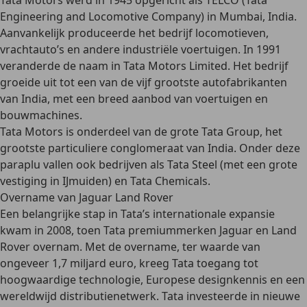
Tata Motors werd
in 1945 opgericht
als TELCO (Tata
Engineering and Locomotive Company) in Mumbai, India.
Aanvankelijk produceerde het bedrijf
locomotieven,
vrachtauto’s en andere industriële voertuigen
. In 1991
veranderde de naam in
Tata Motors Limited
. Het bedrijf
groeide uit tot een van de vijf grootste autofabrikanten
van India, met een breed aanbod van voertuigen en
bouwmachines.
Tata Motors is onderdeel van de grote
Tata Group, het
grootste particuliere conglomeraat van India
. Onder deze
paraplu vallen ook bedrijven als Tata Steel (met een grote
vestiging in IJmuiden) en Tata Chemicals.
Overname van Jaguar Land Rover
Een belangrijke stap in Tata’s internationale expansie
kwam in
2008, toen Tata premiummerken Jaguar en Land
Rover overnam
. Met de overname, ter waarde van
ongeveer 1,7 miljard euro, kreeg Tata toegang tot
hoogwaardige technologie, Europese designkennis en een
wereldwijd distributienetwerk.
Tata investeerde
in nieuwe