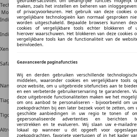
gebruikersactiviteit om belangrijke functies mogelijk t
Technische specificaties per model
maken, zoals het instellen en beheren van inloggegeven
of privacyvoorkeuren. Het gebruik van deze cookies o
Model
Carrosserie
Brandstof
Cilinderinhoud
Vermogen
Leeg
vergelijkbare technologieën kan normaal gesproken nie
Indica
Hatchback
Benzine /
1.4 l
51-55 kW
980 
worden uitgeschakeld. Bepaalde browsers kunnen dez
Diesel
(69-75 pk)
cookies of vergelijkbare tools echter blokkeren of 
hierover waarschuwen. Het blokkeren van deze cookies o
Indigo
Sedan
Benzine /
1.4 l
51-55 kW
1020
vergelijkbare tools kan de functionaliteit van de websit
Diesel
(69-75 pk)
beïnvloeden.
Xenon
Pick-up
Diesel
2.2 l
110 kW
1830
(150 pk)
Geavanceerde paginafuncties
Safari
SUV
Diesel
2.0-2.2 l
103-125
1920
kW (140-
Wij en derden gebruiken verschillende technologisch
170 pk)
middelen, waaronder cookies en vergelijkbare tools o
Nano
Hatchback
Benzine
624 cc
28 kW (38
600 
onze website, om u uitgebreide sitefuncties aan te biede
en een verbeterde gebruikerservaring te garanderen. Vi
pk)
deze uitgebreide functionaliteiten maken we het mogelij
Tiago
Hatchback
Benzine /
1.2 l
63 kW (86
982 
om ons aanbod te personaliseren - bijvoorbeeld om u
CNG
pk)
zoekopdrachten bij een later bezoek voort te zetten, om 
geschikte aanbiedingen in uw regio te tonen of o
Tigor
Sedan
Benzine /
1.2 l / EV
63 kW (86
1040
gepersonaliseerde advertenties en berichten t
EV
pk)
verstrekken en te evalueren. Wij slaan uw e-mailadre
Altroz
Hatchback
Benzine /
1.2 – 1.5 l
66-88 kW
1036
lokaal op wanneer u dit opgeeft voor opgeslage
zoekopdrachten, favoriete voertuigen of in het kader va