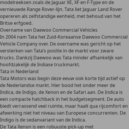
modelreeksen zoals de Jaguar XE, XF en F-Type en de
vernieuwde Range Rover-lijn. Tata liet Jaguar Land Rover
opereren als zelfstandige eenheid, met behoud van het
Britse erfgoed.
Overname van Daewoo Commercial Vehicles
In 2004 nam Tata het Zuid-Koreaanse
Daewoo Commercial
Vehicle Company
over. De overname was gericht op het
versterken van Tata’s positie in de markt voor
zware
trucks
. Dankzij Daewoo was Tata minder afhankelijk van
hoofdzakelijk de Indiase truckmarkt.
Tata in Nederland
Tata Motors was
begin deze eeuw
ook korte tijd actief op
de Nederlandse markt. Hier bood het onder meer de
Indica, de Indigo, de Xenon en de Safari
aan. De Indica is
een compacte hatchback in het budgetsegment. De auto
biedt verrassend veel ruimte, maar haalt qua rijcomfort en
afwerking niet het niveau van Europese concurrenten. De
Indigo is de sedanvariant van de Indica.
De Tata
Xenon is een
robuuste pick-up
met