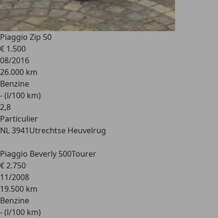
Piaggio Zip 50
€ 1.500
08/2016
26.000 km
Benzine
- (l/100 km)
2
,
8
Particulier
NL 3941
Utrechtse Heuvelrug
Piaggio Beverly 500
Tourer
€ 2.750
11/2008
19.500 km
Benzine
- (l/100 km)