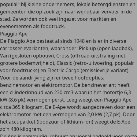
populair bij kleine ondernemers, lokale bezorgdiensten en
gemeenten die op zoek zijn naar wendbaar vervoer in de
stad. Ze worden ook veel ingezet voor markten en
evenementen als foodtruck.
Piaggio Ape
De
Piaggio Ape
bestaat al sinds 1948 en is er in diverse
carrosserievarianten, waaronder:
Pick-up
(open laadbak),
Van
(gesloten opbouw),
Cross
(offroad-uitstraling met
grotere bodemvrijheid),
Classic
(retro-uitvoering, populair
voor foodtrucks) en
Electric Cargo
(emissievrije variant).
Voor de aandrijving zijn er twee hoofdopties:
benzinemotor en elektromotor
. De benzinevariant heeft
een
cilinderinhoud van 230 cm3
waaruit het motortje 6,3
kW (8,6 pk) vermogen perst. Leeg weegt een Piaggio Ape
circa 365 kilogram. De
E-Ape wordt aangedreven door een
elektromotor
met een vermogen van
2,0 kW (2,7 pk)
. Door
het accupakket (loodzuur of lithium-ion) weegt de E-Ape
zo’n 480 kilogram.
De Ape is eenvoudig, robuust en vooral
bedoeld voor korte