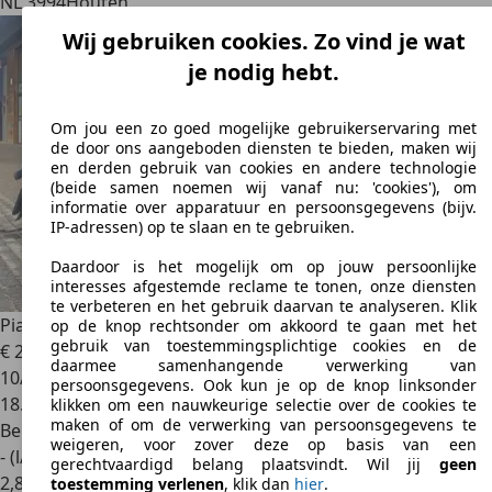
NL 3994
Houten
Wij gebruiken cookies. Zo vind je wat
je nodig hebt.
Om jou een zo goed mogelijke gebruikerservaring met
de door ons aangeboden diensten te bieden, maken wij
en derden gebruik van cookies en andere technologie
(beide samen noemen wij vanaf nu: 'cookies'), om
informatie over apparatuur en persoonsgegevens (bijv.
IP-adressen) op te slaan en te gebruiken.
Daardoor is het mogelijk om op jouw persoonlijke
interesses afgestemde reclame te tonen, onze diensten
te verbeteren en het gebruik daarvan te analyseren. Klik
Piaggio MP3 YOURBAN
LT
op de knop rechtsonder om akkoord te gaan met het
gebruik van toestemmingsplichtige cookies en de
€ 2.700
daarmee samenhangende verwerking van
10/2014
persoonsgegevens. Ook kun je op de knop linksonder
18.000 km
klikken om een nauwkeurige selectie over de cookies te
maken of om de verwerking van persoonsgegevens te
Benzine
weigeren, voor zover deze op basis van een
- (l/100 km)
gerechtvaardigd belang plaatsvindt. Wil jij
geen
2
,
8
toestemming verlenen
, klik dan
hier
.