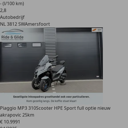
- (l/100 km)
2
,
8
Autobedrijf
NL 3812 SW
Amersfoort
Piaggio MP3 310
Scooter HPE Sport full optie nieuw
akrapovic 25km
€ 10.999
1