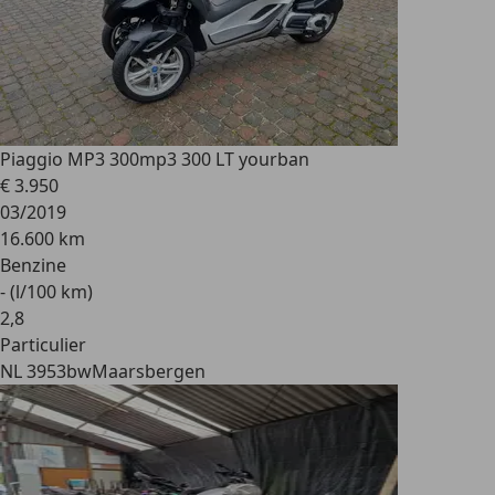
Piaggio MP3 300
mp3 300 LT yourban
€ 3.950
03/2019
16.600 km
Benzine
- (l/100 km)
2
,
8
Particulier
NL 3953bw
Maarsbergen