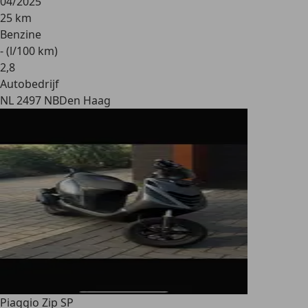
04/2025
25 km
Benzine
- (l/100 km)
2
,
8
Autobedrijf
NL 2497 NB
Den Haag
Piaggio Zip SP