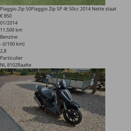
Piaggio Zip 50
Piaggio Zip SP 4t 50cc 2014 Nette staat
€ 850
01/2014
11.500 km
Benzine
- (l/100 km)
2
,
8
Particulier
NL 8102
Raalte