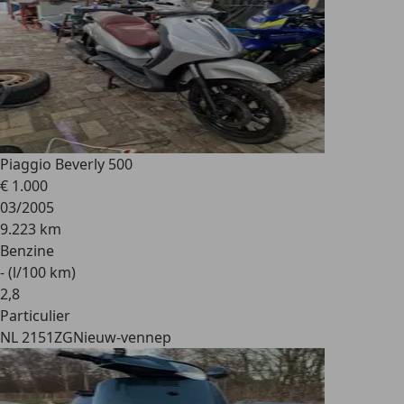
Piaggio Beverly 500
€ 1.000
03/2005
9.223 km
Benzine
- (l/100 km)
2
,
8
Particulier
NL 2151ZG
Nieuw-vennep