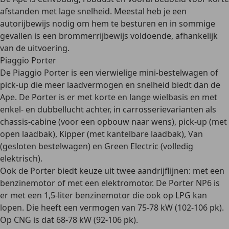
afstanden met lage snelheid
. Meestal heb je een
autorijbewijs nodig om hem te besturen en in sommige
gevallen is een brommerrijbewijs voldoende, afhankelijk
van de uitvoering.
Piaggio Porter
De
Piaggio Porter
is een vierwielige mini-bestelwagen of
pick-up die meer laadvermogen en snelheid biedt dan de
Ape. De Porter is er met korte en lange wielbasis en met
enkel- en dubbellucht achter, in carrosserievarianten als
chassis-cabine
(voor een opbouw naar wens), p
ick-up
(met
open laadbak),
Kipper
(met kantelbare laadbak),
Van
(gesloten bestelwagen) en
Green Electric
(volledig
elektrisch).
Ook de Porter biedt keuze uit
twee aandrijflijnen
: met een
benzinemotor of met een elektromotor
. De Porter NP6 is
er met een
1,5-liter benzinemotor
die ook op
LPG
kan
lopen. Die heeft een vermogen van
75-78 kW (102-106 pk)
.
Op
CNG
is dat
68-78 kW (92-106 pk)
.