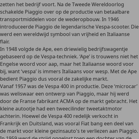
zetten het bedrijf voort. Na de Tweede Wereldoorlog
schakelde Piaggio over op de productie van
betaalbare
transportmiddelen voor de wederopbouw
. In 1946
introduceerde Piaggio de legendarische
Vespa-scooter
. Die
werd een wereldwijd symbool van vrijheid en Italiaanse
flair.
In
1948 volgde de Ape
, een driewielig bedrijfswagentje
gebaseerd op de Vespa-techniek. ‘Ape’ is trouwens niet het
Engelse woord voor aap, maar het Italiaanse woord voor
bij, want ‘vespa’ is immers Italiaans voor wesp. Met de Ape
bedient Piaggio dus vooral de zakelijke markt.
Vanaf 1957 was de
Vespa 400
in productie. Deze ‘microcar’
was weliswaar een ontwerp van Piaggio, maar hij werd
door de Franse fabrikant ACMA op de markt gebracht. Het
kleine autootje had een
tweecilinder tweetaktmotor
achterin.
Hoewel de Vespa 400 redelijk verkocht in
Frankrijk en Duitsland, was vooral Fiat bang een deel van
de markt voor kleine gezinsauto's te verliezen aan Piaggio.
In 1959 werd de strijd opgelost toen een dochter van de