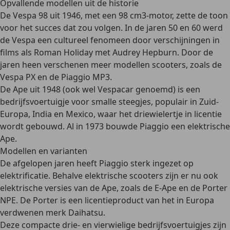
Opvallende modellen uit de historie
De
Vespa 98 uit 1946
, met een 98 cm3-motor, zette de toon
voor het succes dat zou volgen. In de jaren 50 en 60 werd
de Vespa een cultureel fenomeen door verschijningen in
films als Roman Holiday met Audrey Hepburn. Door de
jaren heen verschenen meer
modellen scooters, zoals de
Vespa PX en de Piaggio MP3
.
De
Ape uit 1948
(ook wel Vespacar genoemd) is een
bedrijfsvoertuigje voor smalle steegjes, populair in Zuid-
Europa, India en Mexico, waar het driewielertje in licentie
wordt gebouwd.
Al in 1973 bouwde Piaggio een elektrische
Ape.
Modellen en varianten
De afgelopen jaren heeft Piaggio sterk ingezet op
elektrificatie
. Behalve elektrische scooters zijn er nu ook
elektrische versies van de Ape, zoals de
E-Ape
en de
Porter
NPE
. De Porter is een licentieproduct van het in Europa
verdwenen merk Daihatsu.
Deze compacte
drie- en vierwielige bedrijfsvoertuigjes
zijn