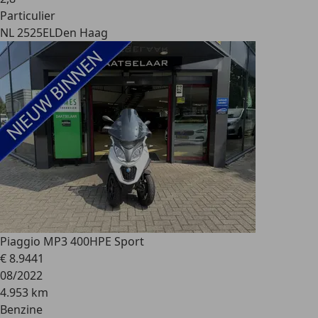
Particulier
NL 2525EL
Den Haag
Piaggio MP3 400
HPE Sport
€ 8.944
1
08/2022
4.953 km
Benzine