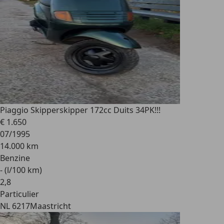
Piaggio Skipper
skipper 172cc Duits 34PK!!!
€ 1.650
07/1995
14.000 km
Benzine
- (l/100 km)
2
,
8
Particulier
NL 6217
Maastricht