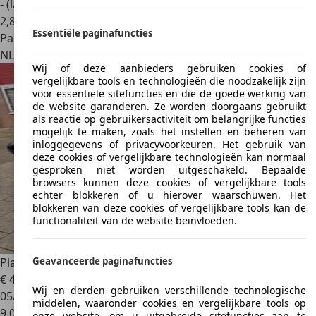
- (l/100 km)
2
,
8
Essentiële paginafuncties
Particulier
NL 1182
Amstelveen
Wij of deze aanbieders gebruiken cookies of
vergelijkbare tools en technologieën die noodzakelijk zijn
voor essentiële sitefuncties en die de goede werking van
de website garanderen. Ze worden doorgaans gebruikt
als reactie op gebruikersactiviteit om belangrijke functies
mogelijk te maken, zoals het instellen en beheren van
inloggegevens of privacyvoorkeuren. Het gebruik van
deze cookies of vergelijkbare technologieën kan normaal
gesproken niet worden uitgeschakeld. Bepaalde
browsers kunnen deze cookies of vergelijkbare tools
echter blokkeren of u hierover waarschuwen. Het
blokkeren van deze cookies of vergelijkbare tools kan de
functionaliteit van de website beïnvloeden.
Piaggio Ciao
Le souris rams brim
Geavanceerde paginafuncties
€ 400
Wij en derden gebruiken verschillende technologische
05/2019
middelen, waaronder cookies en vergelijkbare tools op
9.000 km
onze website, om u uitgebreide sitefuncties aan te