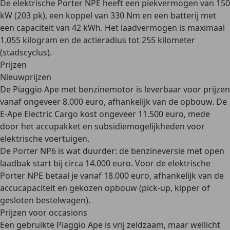
De
elektrische Porter NPE
heeft een piekvermogen van
150
kW (203 pk)
, een koppel van 330 Nm en een batterij met
een capaciteit van 42 kWh. Het laadvermogen is maximaal
1.055 kilogram en de actieradius tot 255 kilometer
(stadscyclus).
Prijzen
Nieuwprijzen
De
Piaggio Ape
met benzinemotor is leverbaar voor prijzen
vanaf ongeveer 8.000 euro
, afhankelijk van de opbouw. De
E-Ape Electric Cargo kost ongeveer 11.500 euro
, mede
door het accupakket en subsidiemogelijkheden voor
elektrische voertuigen.
De
Porter
NP6 is wat duurder: de benzineversie met open
laadbak start bij
circa 14.000 euro
. Voor de elektrische
Porter NPE betaal je
vanaf 18.000 euro
, afhankelijk van de
accucapaciteit en gekozen opbouw (pick-up, kipper of
gesloten bestelwagen).
Prijzen voor occasions
Een gebruikte Piaggio Ape is vrij zeldzaam, maar
wellicht