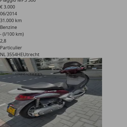
Piaggio MP3 300
€ 3.000
06/2014
31.000 km
Benzine
- (l/100 km)
2
,
8
Particulier
NL 3554HE
Utrecht