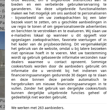
bieden en een verbeterde gebruikerservaring te
Benzine
garanderen. Via deze uitgebreide functionaliteiten
- (l/100 km)
maken we het mogelijk om ons aanbod te personaliseren
2
,
8
- bijvoorbeeld om uw zoekopdrachten bij een later
bezoek voort te zetten, om u geschikte aanbiedingen in
Particulier
uw regio te tonen of om gepersonaliseerde advertenties
NL 3704LH
Zeist
en berichten te verstrekken en te evalueren. Wij slaan uw
e-mailadres lokaal op wanneer u dit opgeeft voor
opgeslagen zoekopdrachten, favoriete voertuigen of in
het kader van de prijsbeoordeling. Dit vergemakkelijkt
het gebruik van de website, omdat u bij latere bezoeken
niet opnieuw hoeft in te voeren. Met uw toestemming
wordt op gebruik gebaseerde informatie verzonden naar
dealers waarmee u contact opneemt. Sommige
cookies/tools worden door de aanbieders gebruikt om
informatie die u verstrekt bij het indienen van
financieringsaanvragen gedurende 30 dagen op te slaan
en deze binnen deze periode automatisch te
hergebruiken om nieuwe financieringsaanvragen in te
vullen. Zonder het gebruik van dergelijke cookies/tools
kunnen dergelijke uitgebreide functies geheel of
gedeeltelijk niet worden gebruikt.
Piaggio MP3 400
€ 2.750
We werken met 263 aanbieders.