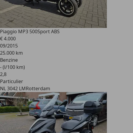
Piaggio MP3 500
Sport ABS
€ 4.000
09/2015
25.000 km
Benzine
- (l/100 km)
2
,
8
Particulier
NL 3042 LM
Rotterdam