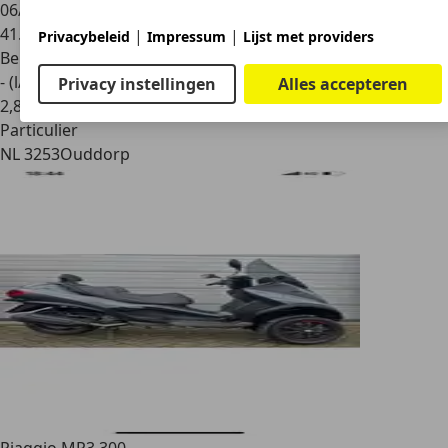
06/2009
41.540 km
|
|
Privacybeleid
Impressum
Lijst met providers
Benzine
- (l/100 km)
Privacy instellingen
Alles accepteren
2
,
8
Particulier
NL 3253
Ouddorp