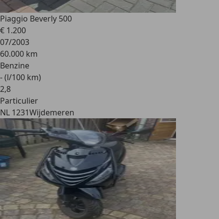
Piaggio Beverly 500
€ 1.200
07/2003
60.000 km
Benzine
- (l/100 km)
2
,
8
Particulier
NL 1231
Wijdemeren