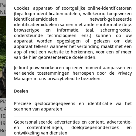
Particulier
Cookies, apparaat- of soortgelijke online-identificatoren
NL 1065EL
Amsterdam
(bijv. login-identificatiemiddelen, willekeurig toegewezen
identificatiemiddelen, netwerk-gebaseerde
identificatiemiddelen) samen met andere informatie (bijv.
browsertype en informatie, taal, schermgrootte,
ondersteunde technologieën enz.) kunnen op uw
apparaat worden opgeslagen of gelezen om dat
apparaat telkens wanneer het verbinding maakt met een
app of met een website te herkennen, voor een of meer
van de hier gepresenteerde doeleinden.
Je kunt jouw voorkeuren op ieder moment aanpassen en
verleende toestemmingen herroepen door de Privacy
Manager in ons privacybeleid te bezoeken.
Doelen
Piaggio MP3 300
Sport
Precieze geolocatiegegevens en identificatie via het
€ 4.200
scannen van apparaten
10/2019
Gepersonaliseerde advertenties en content, advertentie-
19.300 km
en contentmetingen, doelgroepenonderzoek en
Benzine
ontwikkeling van diensten