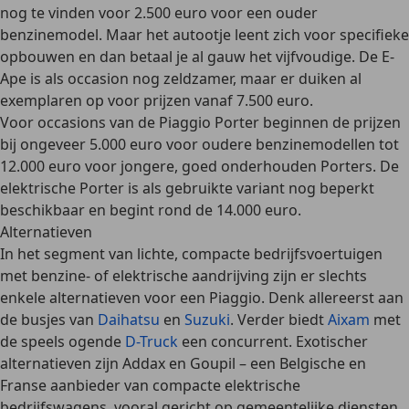
nog te vinden voor 2.500 euro voor een ouder
benzinemodel
. Maar het autootje leent zich voor specifieke
opbouwen en dan betaal je al gauw het vijfvoudige. De
E-
Ape is als occasion nog zeldzamer
, maar er duiken al
exemplaren op voor prijzen
vanaf 7.500 euro
.
Voor occasions van de Piaggio Porter beginnen de
prijzen
bij ongeveer 5.000 euro
voor oudere benzinemodellen tot
12.000 euro voor jongere, goed onderhouden Porters. De
elektrische Porter
is als gebruikte variant nog beperkt
beschikbaar en
begint rond de 14.000 euro
.
Alternatieven
In het segment van lichte, compacte bedrijfsvoertuigen
met benzine- of elektrische aandrijving zijn er slechts
enkele alternatieven voor een Piaggio. Denk allereerst aan
de busjes van
Daihatsu
en
Suzuki
. Verder biedt
Aixam
met
de speels ogende
D-Truck
een concurrent. Exotischer
alternatieven zijn Addax en Goupil – een Belgische en
Franse aanbieder van compacte elektrische
bedrijfswagens, vooral gericht op gemeentelijke diensten.