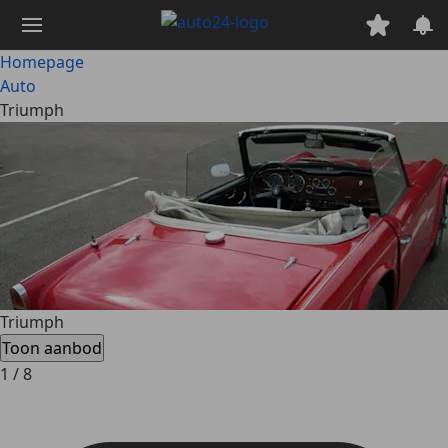
Ga
naar
hoofdinhoud
Homepage
Auto
Triumph
Triumph
Toon aanbod
1
/
8