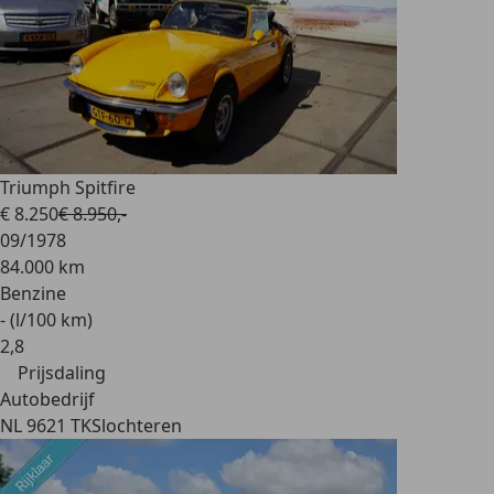
Triumph Spitfire
€ 8.250
€ 8.950,-
09/1978
84.000 km
Benzine
- (l/100 km)
2
,
8
Prijsdaling
Autobedrijf
NL 9621 TK
Slochteren