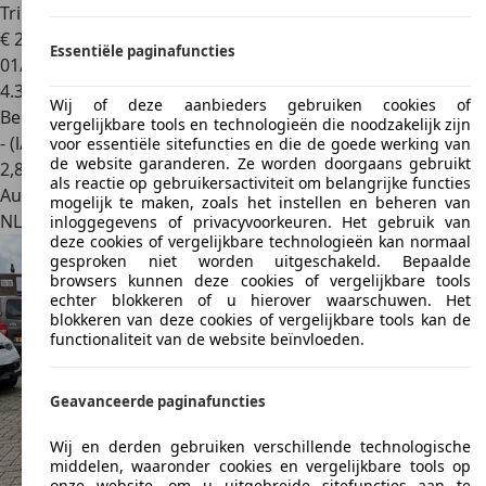
Triumph Stag
MK II Overdrive
€ 23.950
Essentiële paginafuncties
01/1975
4.310 km
Wij of deze aanbieders gebruiken cookies of
Benzine
vergelijkbare tools en technologieën die noodzakelijk zijn
- (l/100 km)
voor essentiële sitefuncties en die de goede werking van
de website garanderen. Ze worden doorgaans gebruikt
2
,
8
als reactie op gebruikersactiviteit om belangrijke functies
Autobedrijf
mogelijk te maken, zoals het instellen en beheren van
NL 3925 CG
Scherpenzeel
inloggegevens of privacyvoorkeuren. Het gebruik van
deze cookies of vergelijkbare technologieën kan normaal
gesproken niet worden uitgeschakeld. Bepaalde
browsers kunnen deze cookies of vergelijkbare tools
echter blokkeren of u hierover waarschuwen. Het
blokkeren van deze cookies of vergelijkbare tools kan de
functionaliteit van de website beïnvloeden.
Geavanceerde paginafuncties
Wij en derden gebruiken verschillende technologische
middelen, waaronder cookies en vergelijkbare tools op
onze website, om u uitgebreide sitefuncties aan te