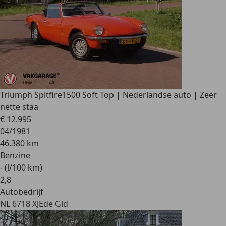
Triumph Spitfire
1500 Soft Top | Nederlandse auto | Zeer
nette staa
€ 12.995
04/1981
46.380 km
Benzine
- (l/100 km)
2
,
8
Autobedrijf
NL 6718 XJ
Ede Gld