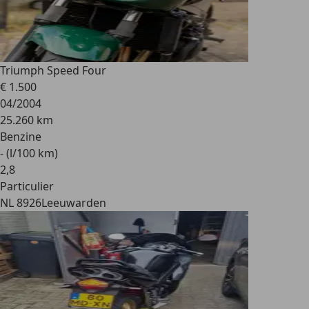
Triumph Speed Four
€ 1.500
04/2004
25.260 km
Benzine
- (l/100 km)
2
,
8
Particulier
NL 8926
Leeuwarden