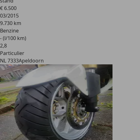
stand
€ 6.500
03/2015
9.730 km
Benzine
- (l/100 km)
2
,
8
Particulier
NL 7333
Apeldoorn