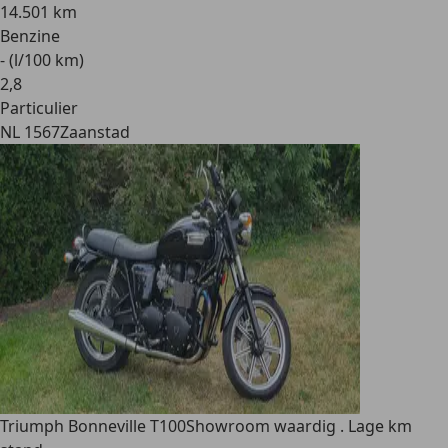
14.501 km
Benzine
- (l/100 km)
2
,
8
Particulier
NL 1567
Zaanstad
Triumph Bonneville T100
Showroom waardig . Lage km