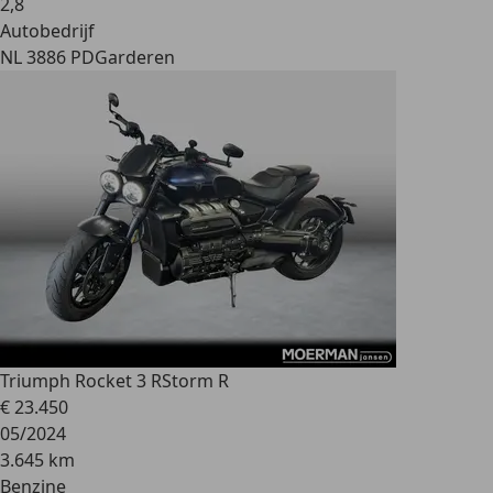
2
,
8
Autobedrijf
NL 3886 PD
Garderen
Triumph Rocket 3 R
Storm R
€ 23.450
05/2024
3.645 km
Benzine