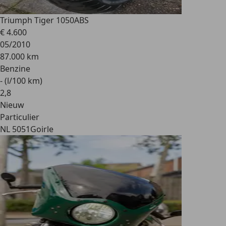
Triumph Tiger 1050
ABS
€ 4.600
05/2010
87.000 km
Benzine
- (l/100 km)
2
,
8
Nieuw
Particulier
NL 5051
Goirle