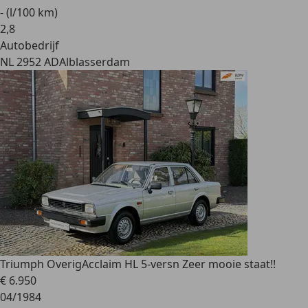
- (l/100 km)
2
,
8
Autobedrijf
NL 2952 AD
Alblasserdam
Triumph Overig
Acclaim HL 5-versn Zeer mooie staat!!
€ 6.950
04/1984