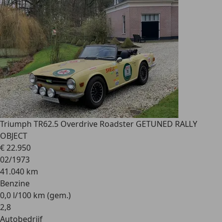
Triumph TR6
2.5 Overdrive Roadster GETUNED RALLY
OBJECT
€ 22.950
02/1973
41.040 km
Benzine
0,0 l/100 km (gem.)
2
,
8
Autobedrijf