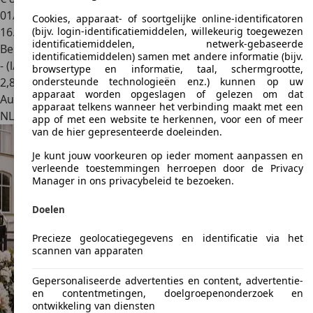
01/1978
Cookies, apparaat- of soortgelijke online-identificatoren
16.724 km
(bijv. login-identificatiemiddelen, willekeurig toegewezen
identificatiemiddelen, netwerk-gebaseerde
Benzine
identificatiemiddelen) samen met andere informatie (bijv.
- (l/100 km)
browsertype en informatie, taal, schermgrootte,
2
,
8
ondersteunde technologieën enz.) kunnen op uw
apparaat worden opgeslagen of gelezen om dat
Autobedrijf
apparaat telkens wanneer het verbinding maakt met een
NL 4051 CA
Ochten
app of met een website te herkennen, voor een of meer
van de hier gepresenteerde doeleinden.
Je kunt jouw voorkeuren op ieder moment aanpassen en
verleende toestemmingen herroepen door de Privacy
Manager in ons privacybeleid te bezoeken.
Doelen
Precieze geolocatiegegevens en identificatie via het
scannen van apparaten
Gepersonaliseerde advertenties en content, advertentie-
en contentmetingen, doelgroepenonderzoek en
ontwikkeling van diensten