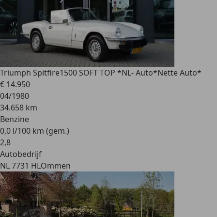
Triumph Spitfire
1500 SOFT TOP *NL- Auto*Nette Auto*
€ 14.950
04/1980
34.658 km
Benzine
0,0 l/100 km (gem.)
2
,
8
Autobedrijf
NL 7731 HL
Ommen