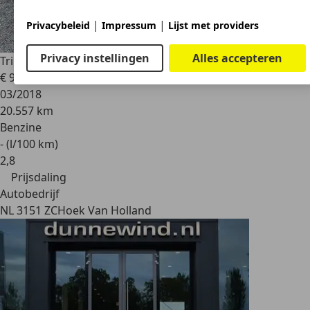
|
|
Privacybeleid
Impressum
Lijst met providers
Privacy instellingen
Alles accepteren
Triumph Overig
Speed Triple RS ABS
€ 9.995
€ 10.750,-
03/2018
20.557 km
Benzine
- (l/100 km)
2
,
8
Prijsdaling
Autobedrijf
NL 3151 ZC
Hoek Van Holland