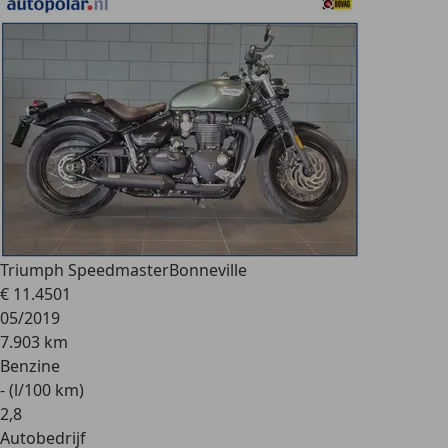
Triumph Speedmaster
Bonneville
€ 11.450
1
05/2019
7.903 km
Benzine
- (l/100 km)
2
,
8
Autobedrijf