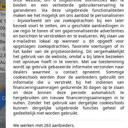
bieden en een verbeterde gebruikerservaring te
garanderen. Via deze uitgebreide functionaliteiten
Triumph Spitfire
1300 MK IV Soft Top 1979 (Gerestaureerd)
maken we het mogelijk om ons aanbod te personaliseren
- bijvoorbeeld om uw zoekopdrachten bij een later
€ 11.950
bezoek voort te zetten, om u geschikte aanbiedingen in
06/1979
uw regio te tonen of om gepersonaliseerde advertenties
16.888 km
en berichten te verstrekken en te evalueren. Wij slaan uw
e-mailadres lokaal op wanneer u dit opgeeft voor
Benzine
opgeslagen zoekopdrachten, favoriete voertuigen of in
- (l/100 km)
het kader van de prijsbeoordeling. Dit vergemakkelijkt
2
,
8
het gebruik van de website, omdat u bij latere bezoeken
niet opnieuw hoeft in te voeren. Met uw toestemming
Autobedrijf
wordt op gebruik gebaseerde informatie verzonden naar
NL 5674 CB
Nuenen
dealers waarmee u contact opneemt. Sommige
cookies/tools worden door de aanbieders gebruikt om
informatie die u verstrekt bij het indienen van
financieringsaanvragen gedurende 30 dagen op te slaan
en deze binnen deze periode automatisch te
hergebruiken om nieuwe financieringsaanvragen in te
vullen. Zonder het gebruik van dergelijke cookies/tools
kunnen dergelijke uitgebreide functies geheel of
gedeeltelijk niet worden gebruikt.
We werken met 263 aanbieders.