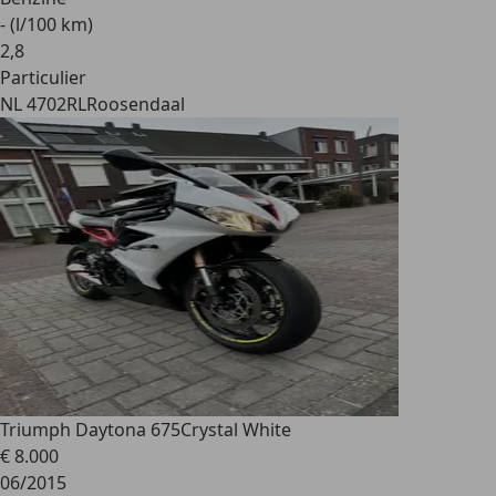
- (l/100 km)
2
,
8
Particulier
NL 4702RL
Roosendaal
Triumph Daytona 675
Crystal White
€ 8.000
06/2015