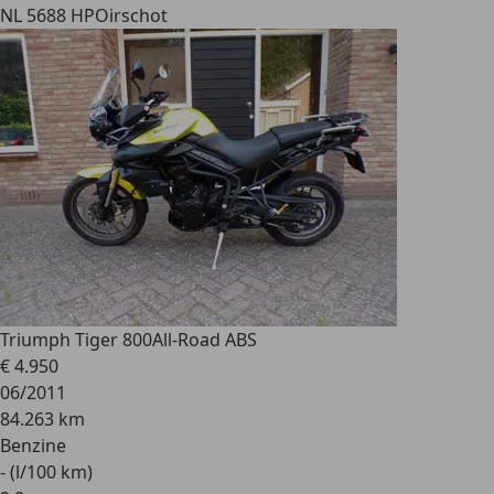
NL 5688 HP
Oirschot
Triumph Tiger 800
All-Road ABS
€ 4.950
06/2011
84.263 km
Benzine
- (l/100 km)