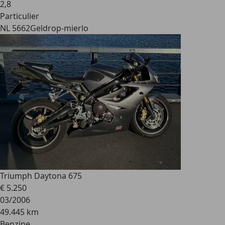
2
,
8
Particulier
NL 5662
Geldrop-mierlo
Triumph Daytona 675
€ 5.250
03/2006
49.445 km
Benzine