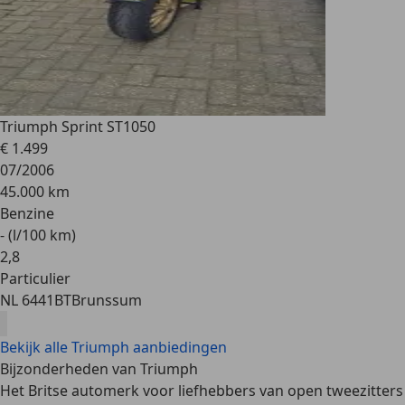
Triumph Sprint ST
1050
€ 1.499
07/2006
45.000 km
Benzine
- (l/100 km)
2
,
8
Particulier
NL 6441BT
Brunssum
Bekijk alle Triumph aanbiedingen
Bijzonderheden van Triumph
Het Britse automerk voor liefhebbers van open tweezitters