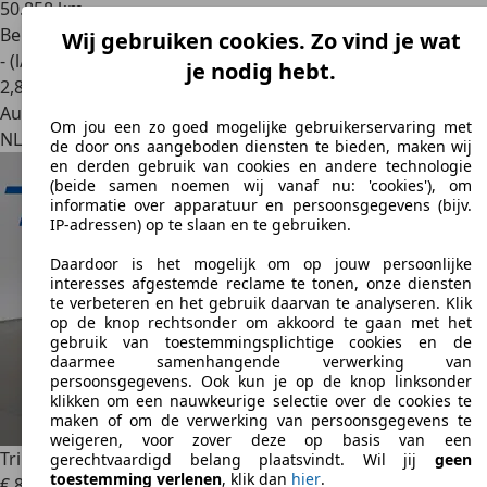
50.858 km
Benzine
Wij gebruiken cookies. Zo vind je wat
- (l/100 km)
je nodig hebt.
2
,
8
Autobedrijf
Om jou een zo goed mogelijke gebruikerservaring met
NL 6014 CC
Ittervoort
de door ons aangeboden diensten te bieden, maken wij
en derden gebruik van cookies en andere technologie
(beide samen noemen wij vanaf nu: 'cookies'), om
informatie over apparatuur en persoonsgegevens (bijv.
IP-adressen) op te slaan en te gebruiken.
Daardoor is het mogelijk om op jouw persoonlijke
interesses afgestemde reclame te tonen, onze diensten
te verbeteren en het gebruik daarvan te analyseren. Klik
op de knop rechtsonder om akkoord te gaan met het
gebruik van toestemmingsplichtige cookies en de
daarmee samenhangende verwerking van
persoonsgegevens. Ook kun je op de knop linksonder
klikken om een nauwkeurige selectie over de cookies te
maken of om de verwerking van persoonsgegevens te
weigeren, voor zover deze op basis van een
Triumph TR7
2.0 HARDTOP *16.724 KM* ORIG. NL
gerechtvaardigd belang plaatsvindt. Wil jij
geen
toestemming verlenen
, klik dan
hier
.
€ 8.950