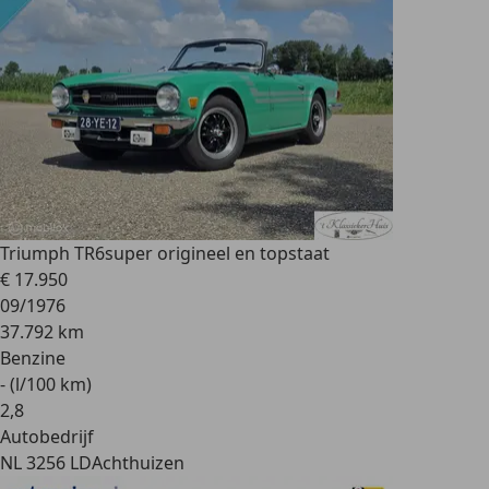
Triumph TR6
super origineel en topstaat
€ 17.950
09/1976
37.792 km
Benzine
- (l/100 km)
2
,
8
Autobedrijf
NL 3256 LD
Achthuizen