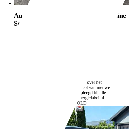
Audi A4
Limousine 1.8 TFSI Pro Line
Sedan 2010 EXPORT
€ 2.250,-
376.232 km
07/2010
88 kW (120 PK)
Gebruikt
- (Vorige eigenaren)
Handgeschakeld
Benzine
- (l/100 km)
164 g/km (gem.)
Meer informatie over het
brandstofverbruik en CO2-uitstoot van nieuwe
voertuigen kan worden geraadpleegd bij alle
verkooppunten en op: www.energielabel.nl
Bedrijf,
NL-7961 EA RUINERWOLD