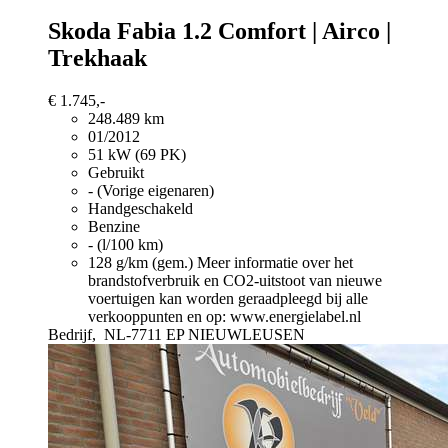
Skoda Fabia
1.2 Comfort | Airco |
Trekhaak
€ 1.745,-
248.489 km
01/2012
51 kW (69 PK)
Gebruikt
- (Vorige eigenaren)
Handgeschakeld
Benzine
- (l/100 km)
128 g/km (gem.)
Meer informatie over het
brandstofverbruik en CO2-uitstoot van nieuwe
voertuigen kan worden geraadpleegd bij alle
verkooppunten en op: www.energielabel.nl
Bedrijf,
NL-7711 EP NIEUWLEUSEN