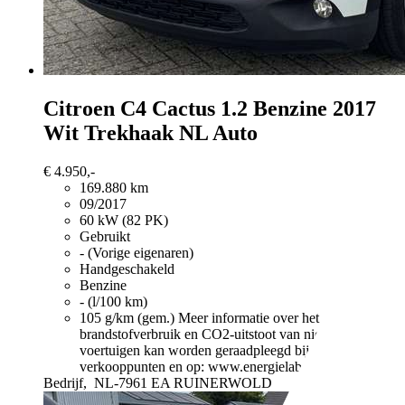
Citroen C4 Cactus
1.2 Benzine 2017
Wit Trekhaak NL Auto
€ 4.950,-
169.880 km
09/2017
60 kW (82 PK)
Gebruikt
- (Vorige eigenaren)
Handgeschakeld
Benzine
- (l/100 km)
105 g/km (gem.)
Meer informatie over het
brandstofverbruik en CO2-uitstoot van nieuwe
voertuigen kan worden geraadpleegd bij alle
verkooppunten en op: www.energielabel.nl
Bedrijf,
NL-7961 EA RUINERWOLD