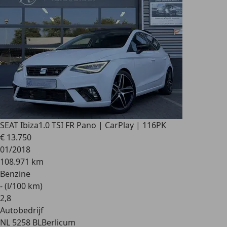
SEAT Ibiza
1.0 TSI FR Pano | CarPlay | 116PK
€ 13.750
01/2018
108.971 km
Benzine
- (l/100 km)
2
,
8
Autobedrijf
NL 5258 BL
Berlicum