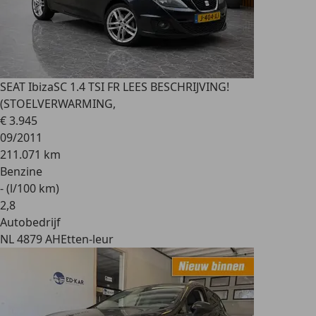
SEAT Ibiza
SC 1.4 TSI FR LEES BESCHRIJVING!
(STOELVERWARMING,
€ 3.945
09/2011
211.071 km
Benzine
- (l/100 km)
2
,
8
Autobedrijf
NL 4879 AH
Etten-leur