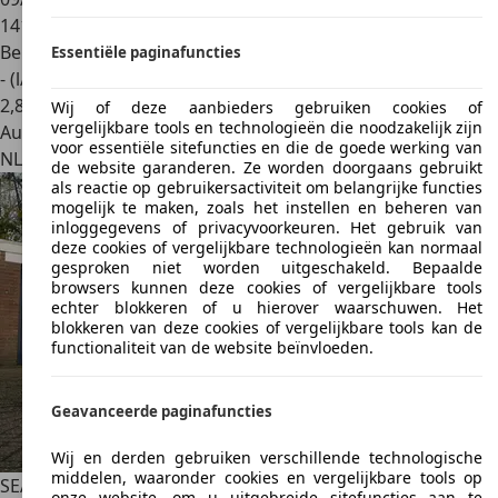
141.681 km
Benzine
Essentiële paginafuncties
- (l/100 km)
2
,
8
Wij of deze aanbieders gebruiken cookies of
vergelijkbare tools en technologieën die noodzakelijk zijn
Autobedrijf
voor essentiële sitefuncties en die de goede werking van
NL 9723 HM
Groningen
de website garanderen. Ze worden doorgaans gebruikt
als reactie op gebruikersactiviteit om belangrijke functies
mogelijk te maken, zoals het instellen en beheren van
inloggegevens of privacyvoorkeuren. Het gebruik van
deze cookies of vergelijkbare technologieën kan normaal
gesproken niet worden uitgeschakeld. Bepaalde
browsers kunnen deze cookies of vergelijkbare tools
echter blokkeren of u hierover waarschuwen. Het
blokkeren van deze cookies of vergelijkbare tools kan de
functionaliteit van de website beïnvloeden.
Geavanceerde paginafuncties
Wij en derden gebruiken verschillende technologische
middelen, waaronder cookies en vergelijkbare tools op
SEAT Ibiza
SC 1.4 TSI Cupra
onze website, om u uitgebreide sitefuncties aan te