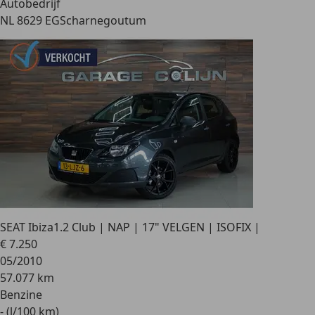
Autobedrijf
NL 8629 EG
Scharnegoutum
SEAT Ibiza
1.2 Club | NAP | 17" VELGEN | ISOFIX |
€ 7.250
05/2010
57.077 km
Benzine
- (l/100 km)