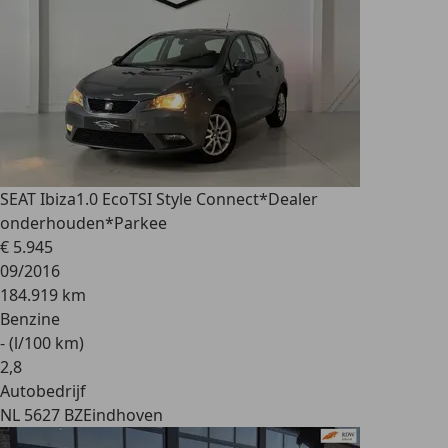
SEAT Ibiza
1.0 EcoTSI Style Connect*Dealer
onderhouden*Parkee
€ 5.945
09/2016
184.919 km
Benzine
- (l/100 km)
2
,
8
Autobedrijf
NL 5627 BZ
Eindhoven