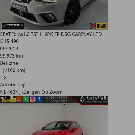
SEAT Ibiza
1.0 TSI 116PK FR DSG CARPLAY LED
€ 15.490
06/2019
99.973 km
Benzine
- (l/100 km)
2
,
8
Autobedrijf
NL 4624 JK
Bergen Op Zoom