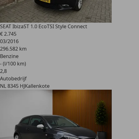
SEAT Ibiza
ST 1.0 EcoTSI Style Connect
€ 2.745
03/2016
296.582 km
Benzine
- (l/100 km)
2
,
8
Autobedrijf
NL 8345 HJ
Kallenkote