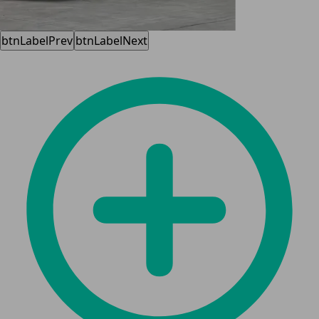
btnLabelPrev
btnLabelNext