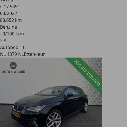
€ 17.949
1
03/2022
88.652 km
Benzine
- (l/100 km)
2
,
8
Autobedrijf
NL 4879 NL
Etten-leur