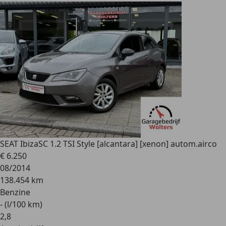
SEAT Ibiza
SC 1.2 TSI Style [alcantara] [xenon] autom.airco
€ 6.250
08/2014
138.454 km
Benzine
- (l/100 km)
2
,
8