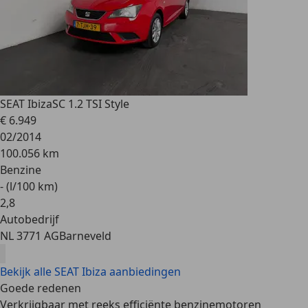
SEAT Ibiza
SC 1.2 TSI Style
€ 6.949
02/2014
100.056 km
Benzine
- (l/100 km)
2
,
8
Autobedrijf
NL 3771 AG
Barneveld
Bekijk alle SEAT Ibiza aanbiedingen
Goede redenen
Verkrijgbaar met reeks efficiënte benzinemotoren