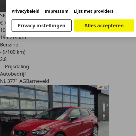
|
|
Privacybeleid
Impressum
Lijst met providers
SEAT Ibiza
1.0 TSI Style Business Intense PDC. Climate!
€ 7.449
€ 7.949,-
Privacy instellingen
Alles accepteren
10/2018
195.214 km
Benzine
- (l/100 km)
2
,
8
Prijsdaling
Autobedrijf
NL 3771 AG
Barneveld