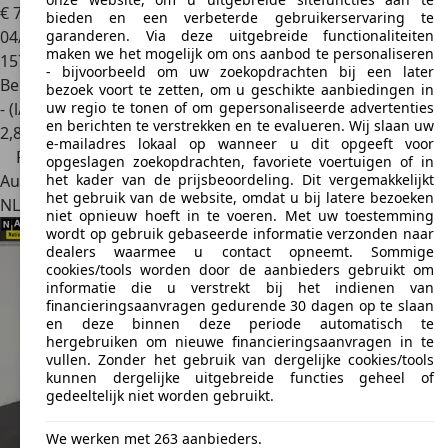
€ 7.495
€ 7.995,-
bieden en een verbeterde gebruikerservaring te
garanderen. Via deze uitgebreide functionaliteiten
04/2013
maken we het mogelijk om ons aanbod te personaliseren
157.721 km
- bijvoorbeeld om uw zoekopdrachten bij een later
Benzine
bezoek voort te zetten, om u geschikte aanbiedingen in
uw regio te tonen of om gepersonaliseerde advertenties
- (l/100 km)
en berichten te verstrekken en te evalueren. Wij slaan uw
2
,
8
e-mailadres lokaal op wanneer u dit opgeeft voor
Prijsdaling
opgeslagen zoekopdrachten, favoriete voertuigen of in
het kader van de prijsbeoordeling. Dit vergemakkelijkt
Autobedrijf
het gebruik van de website, omdat u bij latere bezoeken
NL 5684 LE
Best
niet opnieuw hoeft in te voeren. Met uw toestemming
wordt op gebruik gebaseerde informatie verzonden naar
dealers waarmee u contact opneemt. Sommige
cookies/tools worden door de aanbieders gebruikt om
informatie die u verstrekt bij het indienen van
financieringsaanvragen gedurende 30 dagen op te slaan
en deze binnen deze periode automatisch te
hergebruiken om nieuwe financieringsaanvragen in te
vullen. Zonder het gebruik van dergelijke cookies/tools
kunnen dergelijke uitgebreide functies geheel of
gedeeltelijk niet worden gebruikt.
We werken met 263 aanbieders.