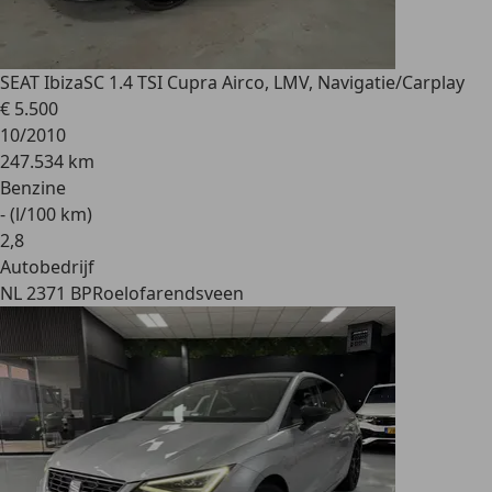
SEAT Ibiza
SC 1.4 TSI Cupra Airco, LMV, Navigatie/Carplay
€ 5.500
10/2010
247.534 km
Benzine
- (l/100 km)
2
,
8
Autobedrijf
NL 2371 BP
Roelofarendsveen