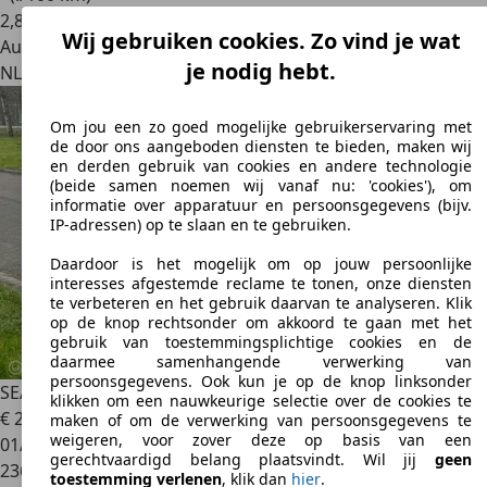
2
,
8
Wij gebruiken cookies. Zo vind je wat
Autobedrijf
je nodig hebt.
NL 3771 AG
Barneveld
Om jou een zo goed mogelijke gebruikerservaring met
de door ons aangeboden diensten te bieden, maken wij
en derden gebruik van cookies en andere technologie
(beide samen noemen wij vanaf nu: 'cookies'), om
informatie over apparatuur en persoonsgegevens (bijv.
IP-adressen) op te slaan en te gebruiken.
Daardoor is het mogelijk om op jouw persoonlijke
interesses afgestemde reclame te tonen, onze diensten
te verbeteren en het gebruik daarvan te analyseren. Klik
op de knop rechtsonder om akkoord te gaan met het
gebruik van toestemmingsplichtige cookies en de
daarmee samenhangende verwerking van
persoonsgegevens. Ook kun je op de knop linksonder
SEAT Ibiza
1.2 Club Airco Elek.Ramen
klikken om een nauwkeurige selectie over de cookies te
€ 2.250
maken of om de verwerking van persoonsgegevens te
weigeren, voor zover deze op basis van een
01/2010
gerechtvaardigd belang plaatsvindt. Wil jij
geen
236.808 km
toestemming verlenen
, klik dan
hier
.