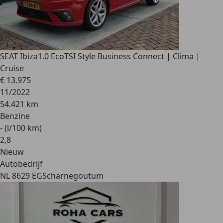
SEAT Ibiza
1.0 EcoTSI Style Business Connect | Clima |
Cruise
€ 13.975
11/2022
54.421 km
Benzine
- (l/100 km)
2
,
8
Nieuw
Autobedrijf
NL 8629 EG
Scharnegoutum