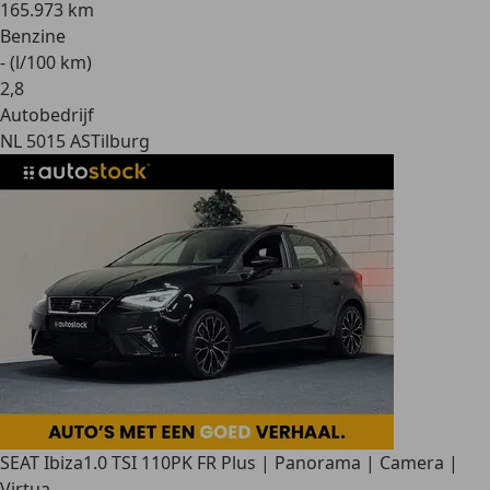
165.973 km
Benzine
- (l/100 km)
2
,
8
Autobedrijf
NL 5015 AS
Tilburg
SEAT Ibiza
1.0 TSI 110PK FR Plus | Panorama | Camera |
Virtua