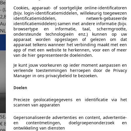
Benzine
Cookies, apparaat- of soortgelijke online-identificatoren
- (l/100 km)
(bijv. login-identificatiemiddelen, willekeurig toegewezen
2
,
8
identificatiemiddelen, netwerk-gebaseerde
Autobedrijf
identificatiemiddelen) samen met andere informatie (bijv.
browsertype en informatie, taal, schermgrootte,
NL 1333 HD
Almere
ondersteunde technologieën enz.) kunnen op uw
apparaat worden opgeslagen of gelezen om dat
apparaat telkens wanneer het verbinding maakt met een
app of met een website te herkennen, voor een of meer
van de hier gepresenteerde doeleinden.
Je kunt jouw voorkeuren op ieder moment aanpassen en
verleende toestemmingen herroepen door de Privacy
Manager in ons privacybeleid te bezoeken.
Doelen
Precieze geolocatiegegevens en identificatie via het
scannen van apparaten
SEAT Ibiza
1.0 TSI Style | AppleCarplay | Climate | Cruise
Gepersonaliseerde advertenties en content, advertentie-
en contentmetingen, doelgroepenonderzoek en
€ 8.900
ontwikkeling van diensten
09/2019