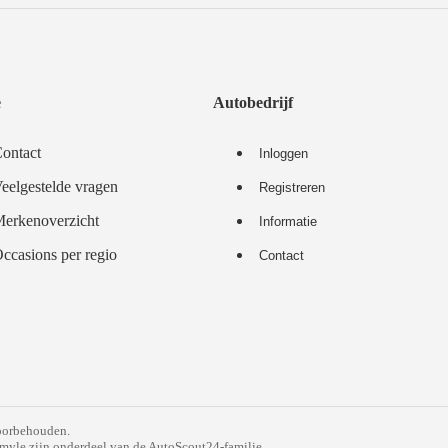
e
Autobedrijf
ontact
Inloggen
eelgestelde vragen
Registreren
erkenoverzicht
Informatie
ccasions per regio
Contact
voorbehouden.
myle zijn onderdeel van de AutoScout24-familie.