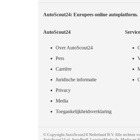
AutoScout24: Europees online autoplatform.
AutoScout24
Servic
Over AutoScout24
C
Pers
V
Carrière
M
Juridische informatie
O
Privacy
Media
Toegankelijkheidsverklaring
© Copyright
AutoScout24 Nederland B.V. Alle rechten 
AutoScout24.nl, AutoProff, LeasingMarkt.de, Media en S