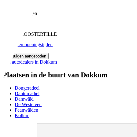
Auto Livo
74 Beoordelingen
Oastkern 41
9288 XJ KOOSTERTILLE
Contact en openingstijden
Voertuigen aangeboden
Alle autodealers in Dokkum
Plaatsen in de buurt van Dokkum
Dongeradeel
Dantumadiel
Damwâld
De Westereen
Feanwâlden
Kollum