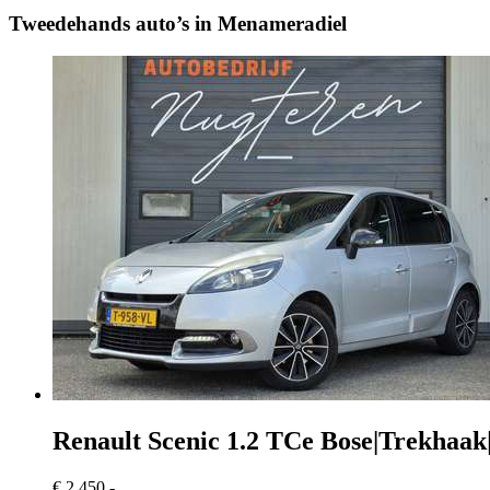
Tweedehands auto’s in Menameradiel
Renault Scenic
1.2 TCe Bose|Trekhaak|
€ 2.450,-