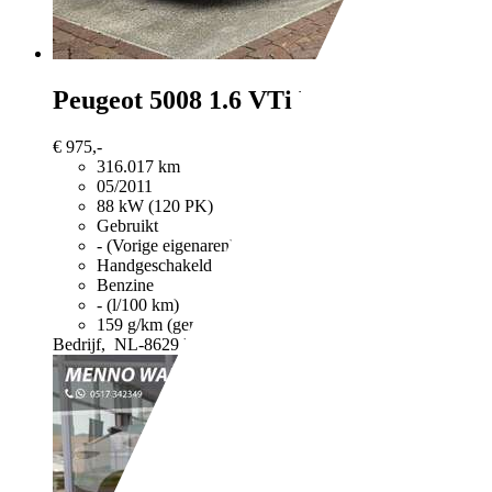
Peugeot 5008
1.6 VTi Blue Lease 7 Per
€ 975,-
316.017 km
05/2011
88 kW (120 PK)
Gebruikt
- (Vorige eigenaren)
Handgeschakeld
Benzine
- (l/100 km)
159 g/km (gem.)
Meer informatie over het brandstofverb
Bedrijf,
NL-8629 EG SCHARNEGOUTUM