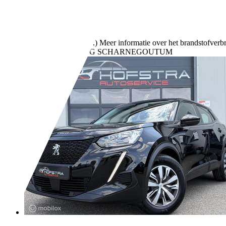
- (Vorige eigenaren)
Handgeschakeld
Benzine
- (l/100 km)
144 g/km (gem.)
Meer informatie over het brandstofverb
Bedrijf,
NL-8629 EG SCHARNEGOUTUM