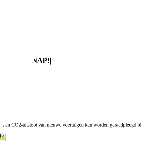
ek. Ramen|NAP!|
uik en CO2-uitstoot van nieuwe voertuigen kan worden geraadpleegd bi