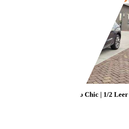
Citroen DS4
1.6 VTi So Chic | 1/2 Leer 
€ 4.975,-
137.990 km
06/2011
88 kW (120 PK)
Gebruikt