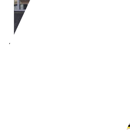
Fiat Panda
0.9 TwinAir Easy|Airco|El
€ 4.245,-
82.447 km
04/2013
48 kW (65 PK)
Gebruikt
- (Vorige eigenaren)
Handgeschakeld
Benzine
- (l/100 km)
95 g/km (gem.)
Meer informatie over het brandstofverbr
Bedrijf,
NL-8831 ZM WINSUM FR