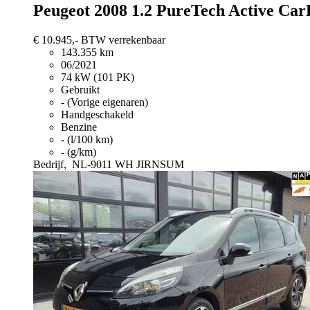
Peugeot 2008
1.2 PureTech Active Car
€ 10.945,-
BTW verrekenbaar
143.355 km
06/2021
74 kW (101 PK)
Gebruikt
- (Vorige eigenaren)
Handgeschakeld
Benzine
- (l/100 km)
- (g/km)
Bedrijf,
NL-9011 WH JIRNSUM