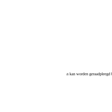
soons
ruik en CO2-uitstoot van nieuwe voertuigen kan worden geraadpleegd b