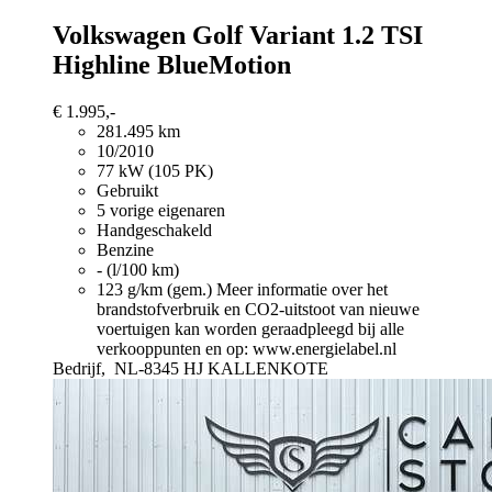
Volkswagen Golf Variant
1.2 TSI
Highline BlueMotion
€ 1.995,-
281.495 km
10/2010
77 kW (105 PK)
Gebruikt
5 vorige eigenaren
Handgeschakeld
Benzine
- (l/100 km)
123 g/km (gem.)
Meer informatie over het
brandstofverbruik en CO2-uitstoot van nieuwe
voertuigen kan worden geraadpleegd bij alle
verkooppunten en op: www.energielabel.nl
Bedrijf,
NL-8345 HJ KALLENKOTE