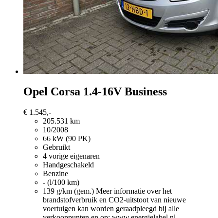
Opel Corsa
1.4-16V Business
€ 1.545,-
205.531 km
10/2008
66 kW (90 PK)
Gebruikt
4 vorige eigenaren
Handgeschakeld
Benzine
- (l/100 km)
139 g/km (gem.)
Meer informatie over het
brandstofverbruik en CO2-uitstoot van nieuwe
voertuigen kan worden geraadpleegd bij alle
verkooppunten en op: www.energielabel.nl