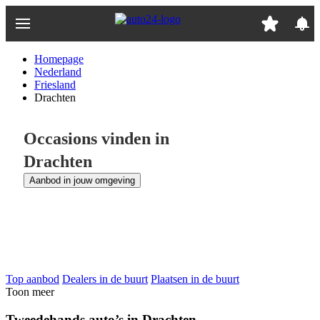
Ga
naar
hoofdinhoud
Homepage
Nederland
Friesland
Drachten
Occasions vinden in
Drachten
Aanbod in jouw omgeving
Top aanbod
Dealers in de buurt
Plaatsen in de buurt
Toon meer
Tweedehands auto’s in Drachten