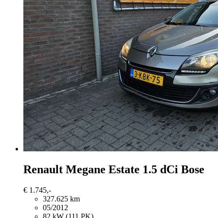
Renault Megane
Estate 1.5 dCi Bose
€ 1.745,-
327.625 km
05/2012
82 kW (111 PK)