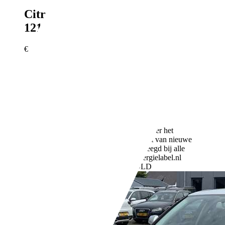
Citroen C3
1.0 VTi Attraction
121DKM - 5-Deurs - Airco - Leuk
€ 3.490,-
129.994 km
12/2014
50 kW (68 PK)
Gebruikt
- (Vorige eigenaren)
Handgeschakeld
Benzine
- (l/100 km)
95 g/km (gem.)
Meer informatie over het
brandstofverbruik en CO2-uitstoot van nieuwe
voertuigen kan worden geraadpleegd bij alle
verkooppunten en op: www.energielabel.nl
Bedrijf,
NL-7961 ED RUINERWOLD