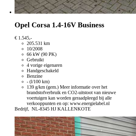
Opel Corsa
1.4-16V Business
€ 1.545,-
205.531 km
10/2008
66 kW (90 PK)
Gebruikt
4 vorige eigenaren
Handgeschakeld
Benzine
- (l/100 km)
139 g/km (gem.)
Meer informatie over het
brandstofverbruik en CO2-uitstoot van nieuwe
voertuigen kan worden geraadpleegd bij alle
verkooppunten en op: www.energielabel.nl
Bedrijf,
NL-8345 HJ KALLENKOTE