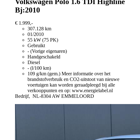
Volkswagen Polo
1.6 TDI Highline
Bj:2010
€ 1.999,-
307.128 km
01/2010
55 kW (75 PK)
Gebruikt
- (Vorige eigenaren)
Handgeschakeld
Diesel
- (l/100 km)
109 g/km (gem.)
Meer informatie over het
brandstofverbruik en CO2-uitstoot van nieuwe
voertuigen kan worden geraadpleegd bij alle
verkooppunten en op: www.energielabel.nl
Bedrijf,
NL-8304 AW EMMELOORD