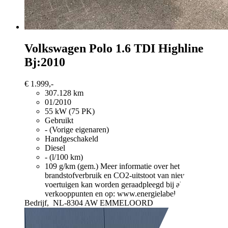
Volkswagen Polo
1.6 TDI Highline
Bj:2010
€ 1.999,-
307.128 km
01/2010
55 kW (75 PK)
Gebruikt
- (Vorige eigenaren)
Handgeschakeld
Diesel
- (l/100 km)
109 g/km (gem.)
Meer informatie over het
brandstofverbruik en CO2-uitstoot van nieuwe
voertuigen kan worden geraadpleegd bij alle
verkooppunten en op: www.energielabel.nl
Bedrijf,
NL-8304 AW EMMELOORD