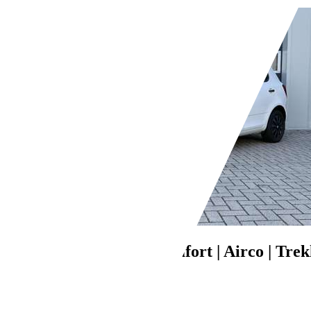
Bedrijf,
NL-8345 HJ KALLENKOTE
Skoda Fabia
1.2 Comfort | Airco | Tre
€ 1.745,-
248.489 km
01/2012