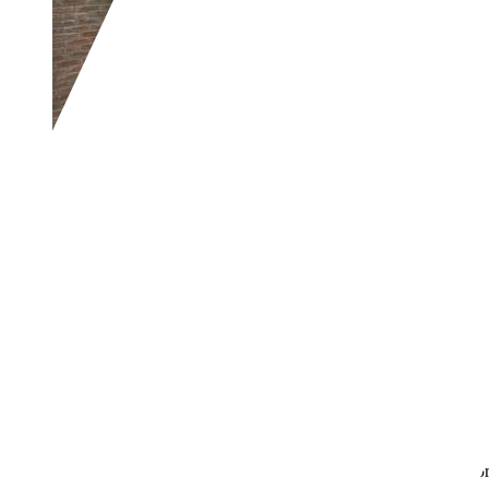
Opel Corsa
1.4-16V Business
€ 1.545,-
205.531 km
10/2008
66 kW (90 PK)
Gebruikt
4 vorige eigenaren
Handgeschakeld
Benzine
- (l/100 km)
139 g/km (gem.)
Meer informatie over het brandstofverb