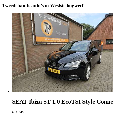
Tweedehands auto’s in Weststellingwerf
SEAT Ibiza
ST 1.0 EcoTSI Style Conne
€ 2.745,-