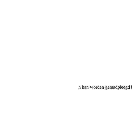
line BlueMotion
ruik en CO2-uitstoot van nieuwe voertuigen kan worden geraadpleegd b