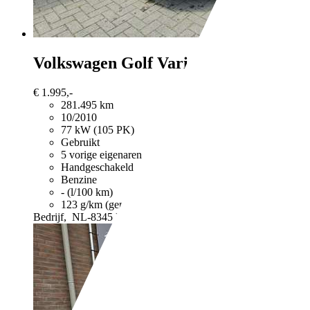
Volkswagen Golf Variant
1.2 TSI High
€ 1.995,-
281.495 km
10/2010
77 kW (105 PK)
Gebruikt
5 vorige eigenaren
Handgeschakeld
Benzine
- (l/100 km)
123 g/km (gem.)
Meer informatie over het brandstofverb
Bedrijf,
NL-8345 HJ KALLENKOTE