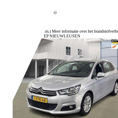
51 kW (69 PK)
Gebruikt
- (Vorige eigenaren)
Handgeschakeld
Benzine
- (l/100 km)
128 g/km (gem.)
Meer informatie over het brandstofverb
Bedrijf,
NL-7711 EP NIEUWLEUSEN