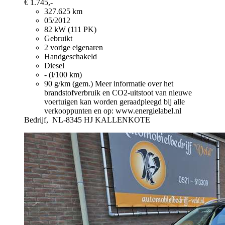
€ 1.745,-
327.625 km
05/2012
82 kW (111 PK)
Gebruikt
2 vorige eigenaren
Handgeschakeld
Diesel
- (l/100 km)
90 g/km (gem.)
Meer informatie over het
brandstofverbruik en CO2-uitstoot van nieuwe
voertuigen kan worden geraadpleegd bij alle
verkooppunten en op: www.energielabel.nl
Bedrijf,
NL-8345 HJ KALLENKOTE