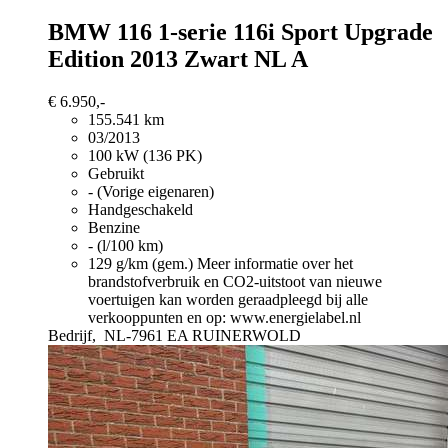
BMW 116
1-serie 116i Sport Upgrade
Edition 2013 Zwart NL A
€ 6.950,-
155.541 km
03/2013
100 kW (136 PK)
Gebruikt
- (Vorige eigenaren)
Handgeschakeld
Benzine
- (l/100 km)
129 g/km (gem.)
Meer informatie over het
brandstofverbruik en CO2-uitstoot van nieuwe
voertuigen kan worden geraadpleegd bij alle
verkooppunten en op: www.energielabel.nl
Bedrijf,
NL-7961 EA RUINERWOLD