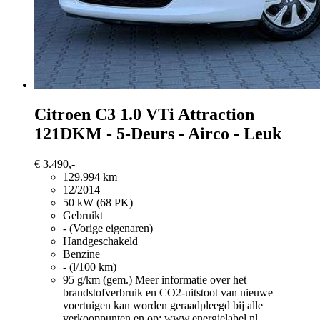
Citroen C3
1.0 VTi Attraction
121DKM - 5-Deurs - Airco - Leuk
€ 3.490,-
129.994 km
12/2014
50 kW (68 PK)
Gebruikt
- (Vorige eigenaren)
Handgeschakeld
Benzine
- (l/100 km)
95 g/km (gem.)
Meer informatie over het
brandstofverbruik en CO2-uitstoot van nieuwe
voertuigen kan worden geraadpleegd bij alle
verkooppunten en op: www.energielabel.nl