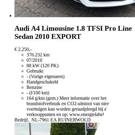
Audi A4
Limousine 1.8 TFSI Pro Line
Sedan 2010 EXPORT
€ 2.250,-
376.232 km
07/2010
88 kW (120 PK)
Gebruikt
- (Vorige eigenaren)
Handgeschakeld
Benzine
- (l/100 km)
164 g/km (gem.)
Meer informatie over het
brandstofverbruik en CO2-uitstoot van nieuwe
voertuigen kan worden geraadpleegd bij alle
verkooppunten en op: www.energielabel.nl
Bedrijf,
NL-7961 EA RUINERWOLD