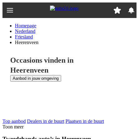
Ga
naar
hoofdinhoud
Homepage
Nederland
Friesland
Heerenveen
Occasions vinden in
Heerenveen
Aanbod in jouw omgeving
Top aanbod
Dealers in de buurt
Plaatsen in de buurt
Toon meer
Tweedehands auto’s in Heerenveen