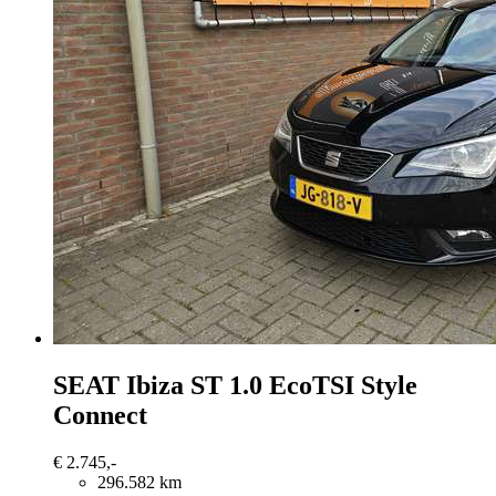
SEAT Ibiza
ST 1.0 EcoTSI Style
Connect
€ 2.745,-
296.582 km