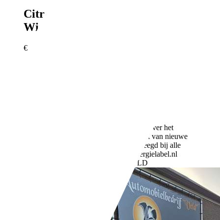
Citroen C4 Cactus
1.2 Benzine 2017
Wit Trekhaak NL Auto
€ 4.950,-
169.880 km
09/2017
60 kW (82 PK)
Gebruikt
- (Vorige eigenaren)
Handgeschakeld
Benzine
- (l/100 km)
105 g/km (gem.)
Meer informatie over het
brandstofverbruik en CO2-uitstoot van nieuwe
voertuigen kan worden geraadpleegd bij alle
verkooppunten en op: www.energielabel.nl
Bedrijf,
NL-7961 EA RUINERWOLD