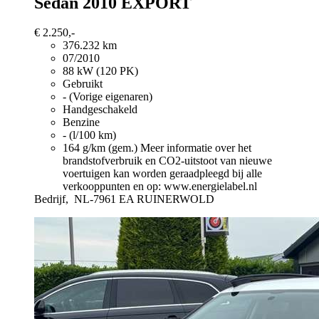
Sedan 2010 EXPORT
€ 2.250,-
376.232 km
07/2010
88 kW (120 PK)
Gebruikt
- (Vorige eigenaren)
Handgeschakeld
Benzine
- (l/100 km)
164 g/km (gem.)
Meer informatie over het
brandstofverbruik en CO2-uitstoot van nieuwe
voertuigen kan worden geraadpleegd bij alle
verkooppunten en op: www.energielabel.nl
Bedrijf,
NL-7961 EA RUINERWOLD