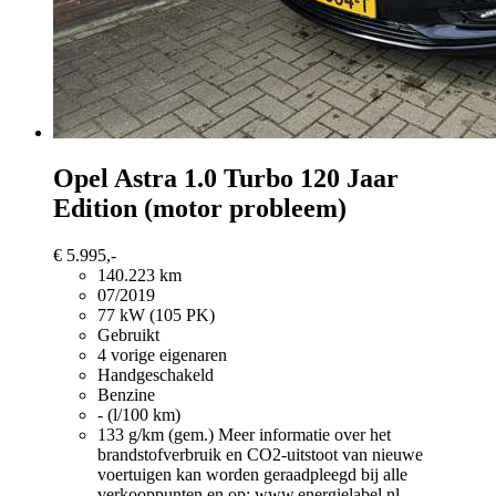
Opel Astra
1.0 Turbo 120 Jaar
Edition (motor probleem)
€ 5.995,-
140.223 km
07/2019
77 kW (105 PK)
Gebruikt
4 vorige eigenaren
Handgeschakeld
Benzine
- (l/100 km)
133 g/km (gem.)
Meer informatie over het
brandstofverbruik en CO2-uitstoot van nieuwe
voertuigen kan worden geraadpleegd bij alle
verkooppunten en op: www.energielabel.nl