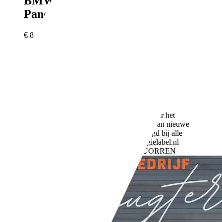
BMW X1
sDrive18i Executive
Pano*Leder*Cruise*Stoel.vrw*Cl
€ 8.495,-
143.743 km
09/2010
110 kW (150 PK)
Gebruikt
- (Vorige eigenaren)
Handgeschakeld
Benzine
- (l/100 km)
191 g/km (gem.)
Meer informatie over het
brandstofverbruik en CO2-uitstoot van nieuwe
voertuigen kan worden geraadpleegd bij alle
verkooppunten en op: www.energielabel.nl
Bedrijf,
NL-8647 SG SIBRANDABUORREN