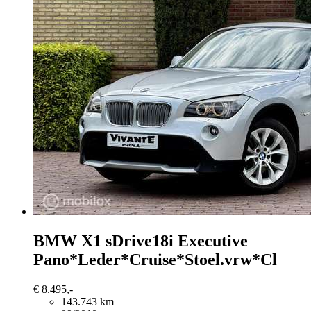
BMW X1
sDrive18i Executive
Pano*Leder*Cruise*Stoel.vrw*Cl
€ 8.495,-
143.743 km