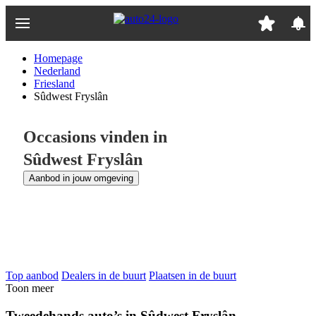
Ga
naar
hoofdinhoud
Homepage
Nederland
Friesland
Sûdwest Fryslân
Occasions vinden in
Sûdwest Fryslân
Aanbod in jouw omgeving
Top aanbod
Dealers in de buurt
Plaatsen in de buurt
Toon meer
Tweedehands auto’s in Sûdwest Fryslân