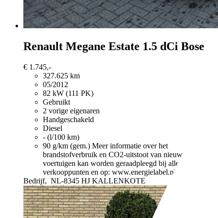
Renault Megane
Estate 1.5 dCi Bose
€ 1.745,-
327.625 km
05/2012
82 kW (111 PK)
Gebruikt
2 vorige eigenaren
Handgeschakeld
Diesel
- (l/100 km)
90 g/km (gem.)
Meer informatie over het
brandstofverbruik en CO2-uitstoot van nieuwe
voertuigen kan worden geraadpleegd bij alle
verkooppunten en op: www.energielabel.nl
Bedrijf,
NL-8345 HJ KALLENKOTE