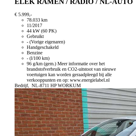
ELEK RAMEN / RADIO / NL-AUTO
€ 5.999,-
78.033 km
11/2017
44 kW (60 PK)
Gebruikt
- (Vorige eigenaren)
Handgeschakeld
Benzine
- (l/100 km)
96 g/km (gem.)
Meer informatie over het
brandstofverbruik en CO2-uitstoot van nieuwe
voertuigen kan worden geraadpleegd bij alle
verkooppunten en op: www.energielabel.nl
Bedrijf,
NL-8711 HP WORKUM