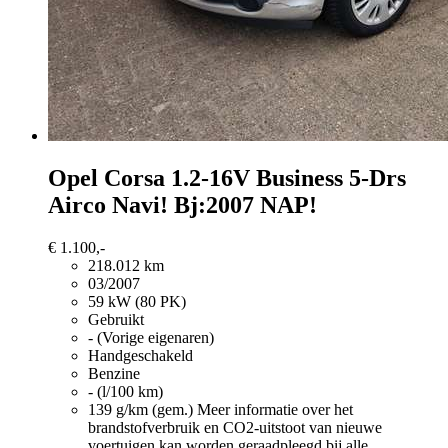
Opel Corsa
1.2-16V Business 5-Drs
Airco Navi! Bj:2007 NAP!
€ 1.100,-
218.012 km
03/2007
59 kW (80 PK)
Gebruikt
- (Vorige eigenaren)
Handgeschakeld
Benzine
- (l/100 km)
139 g/km (gem.)
Meer informatie over het
brandstofverbruik en CO2-uitstoot van nieuwe
voertuigen kan worden geraadpleegd bij alle