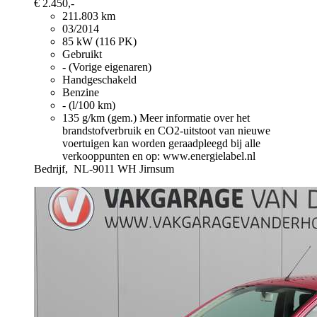
€ 2.450,-
211.803 km
03/2014
85 kW (116 PK)
Gebruikt
- (Vorige eigenaren)
Handgeschakeld
Benzine
- (l/100 km)
135 g/km (gem.)
Meer informatie over het
brandstofverbruik en CO2-uitstoot van nieuwe
voertuigen kan worden geraadpleegd bij alle
verkooppunten en op: www.energielabel.nl
Bedrijf,
NL-9011 WH Jirnsum