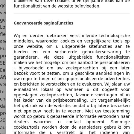
blokkeren van deze cookies of vergelijkbare tools kan de
geschiedenis van het bedrijf. Een eerste model dat
functionaliteit van de website beïnvloeden.
vervolgens een vermelding verdient is de Megabusa, die
geproduceerd wordt vanaf 2000. De Megabusa is een
Geavanceerde paginafuncties
Lotus Seven van Britse makelij en voorzien van een
fietsmotor van 1299 cc, de Suzuki Hayabusa met een
Wij en derden gebruiken verschillende technologische
middelen, waaronder cookies en vergelijkbare tools op
sequentiële versnellingsbak en zes snelheden. In sommige
onze website, om u uitgebreide sitefuncties aan te
Europese landen mag de Magabusa zelfs zonder
bieden en een verbeterde gebruikerservaring te
problemen de weg op.
garanderen. Via deze uitgebreide functionaliteiten
maken we het mogelijk om ons aanbod te personaliseren
SEiGHT (S-8)
- bijvoorbeeld om uw zoekopdrachten bij een later
Een andere variant van de Lotus Seven is de SEiGHT.
bezoek voort te zetten, om u geschikte aanbiedingen in
Afgezien van een aantal visuele verschillen (zoals de
uw regio te tonen of om gepersonaliseerde advertenties
en berichten te verstrekken en te evalueren. Wij slaan uw
verhoging van de motorkap om de grote motor een plaats
e-mailadres lokaal op wanneer u dit opgeeft voor
te geven), gebruikt deze wagen hetzelfde 'widebody'
opgeslagen zoekopdrachten, favoriete voertuigen of in
chassis als de SEi met kleinere motor. Alle SEiGHTs worden
het kader van de prijsbeoordeling. Dit vergemakkelijkt
het gebruik van de website, omdat u bij latere bezoeken
daardoor bepaald door de motor, die telkens een V8 is. De
niet opnieuw hoeft in te voeren. Met uw toestemming
productie van de wagen werd stopgezet in december
wordt op gebruik gebaseerde informatie verzonden naar
2010. Hij blijft ondertussen wel populair als tweedehands
dealers waarmee u contact opneemt. Sommige
cookies/tools worden door de aanbieders gebruikt om
auto.
informatie die u verstrekt bij het indienen van