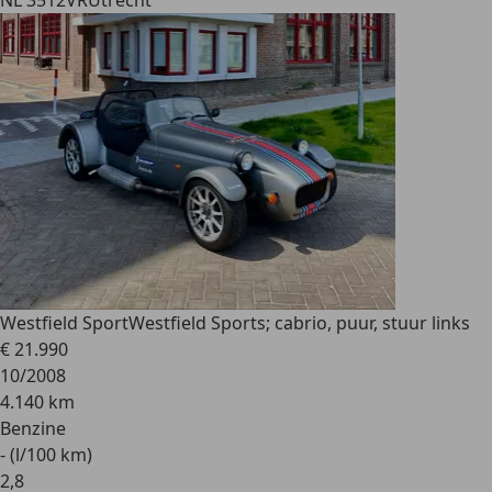
NL 3512VR
Utrecht
Westfield Sport
Westfield Sports; cabrio, puur, stuur links
€ 21.990
10/2008
4.140 km
Benzine
- (l/100 km)
2
,
8