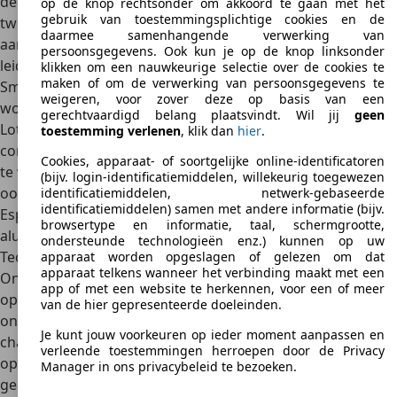
de rechten op de Lotus wagens had gekocht, begon de
op de knop rechtsonder om akkoord te gaan met het
gebruik van toestemmingsplichtige cookies en de
tweede een concurrerend bedrijf dat soortgelijke auto's
daarmee samenhangende verwerking van
aanbod in do-it-yourself kits. Een rechtszaak dreigde en
persoonsgegevens. Ook kun je op de knop linksonder
leidde uiteindelijk tot een aanpassing (en verbetering) van
klikken om een nauwkeurige selectie over de cookies te
maken of om de verwerking van persoonsgegevens te
Smiths wagens, zodat de affaire buiten de rechtszalen kon
weigeren, voor zover deze op basis van een
worden geregeld. Het resultaat was Westfield. De look van
gerechtvaardigd belang plaatsvindt. Wil jij
geen
Lotus bleef daarbij wel grotendeels behouden, alleen de
toestemming verlenen
, klik dan
hier
.
constructiemethode verschilt lichtjes. Zo verkiest Westfield
Cookies, apparaat- of soortgelijke online-identificatoren
te werken met glasvezels in de body, zoals dat ook bij de
(bijv. login-identificatiemiddelen, willekeurig toegewezen
oorspronkelijke Lotussen gebeurde (zoals de Elise, de
identificatiemiddelen, netwerk-gebaseerde
identificatiemiddelen) samen met andere informatie (bijv.
Esprit en de Elan). Caterham gebruikt ondertussen liever
browsertype en informatie, taal, schermgrootte,
aluminium bodies.
ondersteunde technologieën enz.) kunnen op uw
Technische innovaties
apparaat worden opgeslagen of gelezen om dat
apparaat telkens wanneer het verbinding maakt met een
Ondertussen legde Smith zich ook meer dan Caterham toe
app of met een website te herkennen, voor een of meer
op een aantal technische vernieuwingen, zoals
van de hier gepresenteerde doeleinden.
onafhankelijk achterophanging en een verbreding van het
Je kunt jouw voorkeuren op ieder moment aanpassen en
chassis. Deze vernieuwingen werden uiteindelijk ook
verleende toestemmingen herroepen door de Privacy
opgepikt door andere fabrikanten. Recent werd ook
Manager in ons privacybeleid te bezoeken.
geàà¯nvesteerd in zogenaamde SDV's (Single Donor