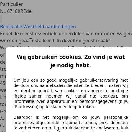
Particulier
NL 6718XR
Ede
Bekijk alle Westfield aanbiedingen
Enkel de meest essentiële onderdelen van motor en wagen
worden geàà¯nstalleerd. In dezelfde geest maakt
Westfield ook nog andere modellen, als fabrieksmodellen
of als zelfbouwkits. Alleen al door deze unieke aanpak en
Wij gebruiken cookies. Zo vind je wat
designs zijn deze wagens bijzonder geliefd, zeker bij
je nodig hebt.
trouwe fans, en ook als tweedehands. Volgens het
magazine Total Kit Car produceert het bedrijf ongeveer
Om jou een zo goed mogelijke gebruikerservaring met
450 SEi en XTR chassis per jaar (2005). In december 2006
de door ons aangeboden diensten te bieden, maken wij
werd Westfield een onderdeel van Potenza Sports Cars
en derden gebruik van cookies en andere technologie
(beide samen noemen wij vanaf nu: 'cookies'), om
Limited. Een jaar later werd hier ook GTM Cars aan
informatie over apparatuur en persoonsgegevens (bijv.
toegevoegd.
IP-adressen) op te slaan en te gebruiken.
Geschiedenis
Daardoor is het mogelijk om op jouw persoonlijke
Aan de basis van Westfield ligt een conflict tussen
interesses afgestemde reclame te tonen, onze diensten
Caterham Cars en oprichter Chris Smith. Terwijl de eerste
te verbeteren en het gebruik daarvan te analyseren. Klik