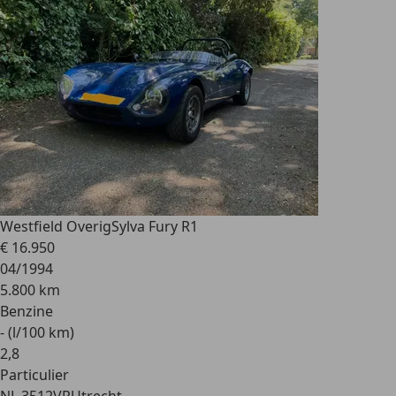
Westfield Overig
Sylva Fury R1
€ 16.950
04/1994
5.800 km
Benzine
- (l/100 km)
2
,
8
Particulier