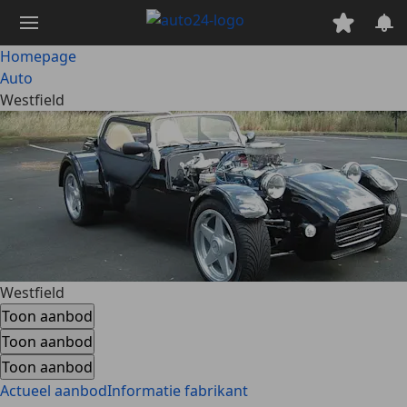
Ga
naar
hoofdinhoud
Homepage
Auto
Westfield
Westfield
Toon aanbod
Toon aanbod
Toon aanbod
Actueel aanbod
Informatie fabrikant