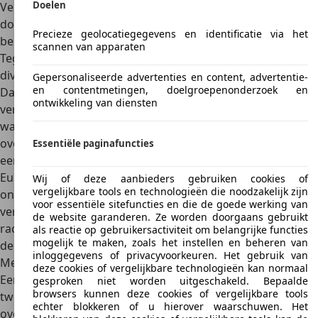
Doelen
Vehicles). Zo kwam een versie van de SEi kit uit die enkel
donoronderdelen gebruikt van de
Mazda Mx5
Miata. Er
Precieze geolocatiegegevens en identificatie via het
bestaat tevens een SDV kit gebaseerd op de Ford Sierra.
scannen van apparaten
Tegelijk werd meer en meer geàà¯nvesteerd in de
diversificatie van het aanbod motoren en transmissies.
Gepersonaliseerde advertenties en content, advertentie-
en contentmetingen, doelgroepenonderzoek en
Daar werd recent bijvoorbeeld de Honda S2000 motor en
ontwikkeling van diensten
versnellingsbak aan toegevoegd, via de MegaS 2000 kits en
wagens. De vernieuwingskracht van het bedrijf bleef
overigens niet onopgemerkt. Zo was de Sport Turbo de
Essentiële paginafuncties
eerste fabricatie van een niche-fabrikant die ooit de
Europese Small Series Production Status mocht
Wij of deze aanbieders gebruiken cookies of
vergelijkbare tools en technologieën die noodzakelijk zijn
ontvangen. Het resulteerde onder andere in een verdere
voor essentiële sitefuncties en die de goede werking van
vernieuwing met de creatie van de iRacer, een elektrische
de website garanderen. Ze worden doorgaans gebruikt
racewagen, en met de creatie van een hybride versie van
als reactie op gebruikersactiviteit om belangrijke functies
mogelijk te maken, zoals het instellen en beheren van
de Sport Turbo.
inloggegevens of privacyvoorkeuren. Het gebruik van
Megabusa
deze cookies of vergelijkbare technologieën kan normaal
Een idee van het profiel van Westfield, ook op de
gesproken niet worden uitgeschakeld. Bepaalde
browsers kunnen deze cookies of vergelijkbare tools
tweedehands markt, verkrijgt men het beste via een
echter blokkeren of u hierover waarschuwen. Het
overzicht van een aantal voorname modellen in de