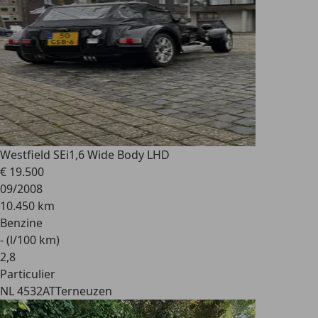
Westfield SEi
1,6 Wide Body LHD
€ 19.500
09/2008
10.450 km
Benzine
- (l/100 km)
2
,
8
Particulier
NL 4532AT
Terneuzen