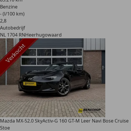
Benzine
- (l/100 km)
2
,
8
Autobedrijf
NL 1704 RN
Heerhugowaard
Mazda MX-5
2.0 SkyActiv-G 160 GT-M Leer Navi Bose Cruise
Stoe