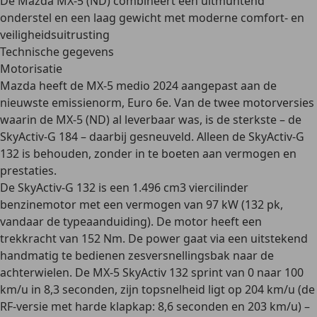
De Mazda MX-5 (ND) combineert een uitmuntend
onderstel en een laag gewicht met moderne comfort- en
veiligheidsuitrusting
Technische gegevens
Motorisatie
Mazda heeft de MX-5 medio 2024 aangepast aan de
nieuwste emissienorm, Euro 6e
. Van de twee motorversies
waarin de MX-5 (ND) al leverbaar was, is de sterkste –
de
SkyActiv-G 184
– daarbij gesneuveld. Alleen de
SkyActiv-G
132 is behouden
, zonder in te boeten aan vermogen en
prestaties.
De SkyActiv-G 132 is een
1.496 cm3 viercilinder
benzinemotor
met een vermogen van
97 kW (132 pk
,
vandaar de typeaanduiding). De motor heeft een
trekkracht van 152 Nm. De power gaat via een uitstekend
handmatig te bedienen zesversnellingsbak
naar de
achterwielen
. De MX-5 SkyActiv 132 sprint van
0 naar 100
km/u in 8,3 seconden
, zijn topsnelheid ligt op
204 km/u
(de
RF-versie met harde klapkap: 8,6 seconden en 203 km/u) –