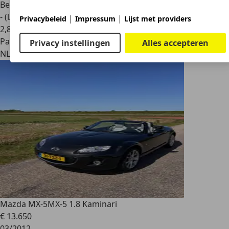
Benzine
- (l/100 km)
|
|
Privacybeleid
Impressum
Lijst met providers
2
,
8
Particulier
Privacy instellingen
Alles accepteren
NL 1861
Bergen (nh.)
Mazda MX-5
MX-5 1.8 Kaminari
€ 13.650
03/2012