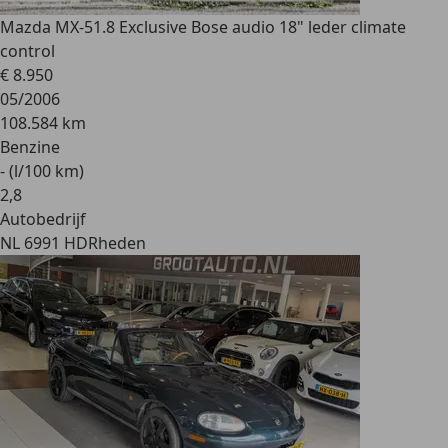
Mazda MX-5
1.8 Exclusive Bose audio 18" leder climate
control
€ 8.950
05/2006
108.584 km
Benzine
- (l/100 km)
2
,
8
Autobedrijf
NL 6991 HD
Rheden