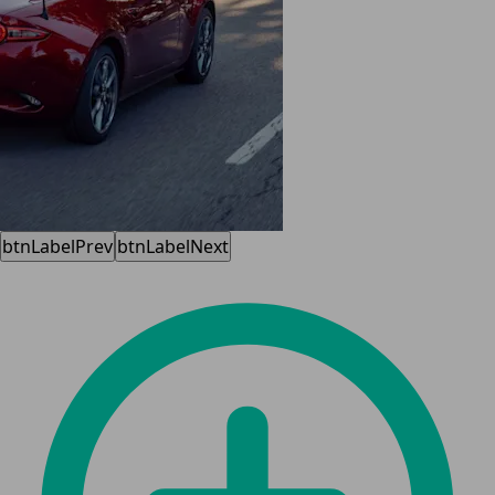
btnLabelPrev
btnLabelNext