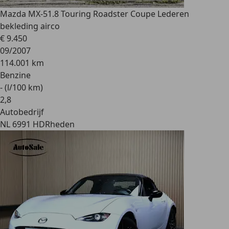
Mazda MX-5
1.8 Touring Roadster Coupe Lederen
bekleding airco
€ 9.450
09/2007
114.001 km
Benzine
- (l/100 km)
2
,
8
Autobedrijf
NL 6991 HD
Rheden