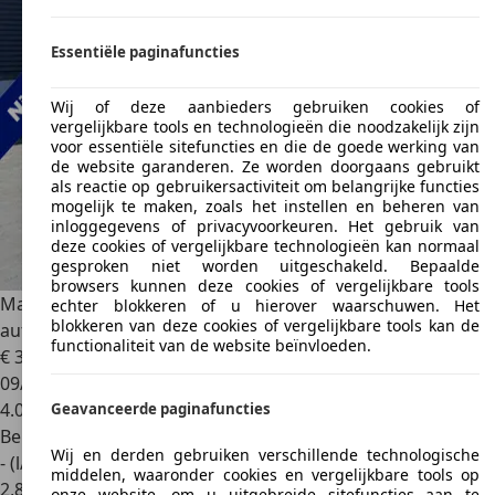
Essentiële paginafuncties
Wij of deze aanbieders gebruiken cookies of
vergelijkbare tools en technologieën die noodzakelijk zijn
voor essentiële sitefuncties en die de goede werking van
de website garanderen. Ze worden doorgaans gebruikt
als reactie op gebruikersactiviteit om belangrijke functies
mogelijk te maken, zoals het instellen en beheren van
inloggegevens of privacyvoorkeuren. Het gebruik van
deze cookies of vergelijkbare technologieën kan normaal
gesproken niet worden uitgeschakeld. Bepaalde
browsers kunnen deze cookies of vergelijkbare tools
Mazda MX-5
1.5 SkyActiv-G 132 Prime-Line 4040km! NL-
echter blokkeren of u hierover waarschuwen. Het
blokkeren van deze cookies of vergelijkbare tools kan de
auto! 1e
functionaliteit van de website beïnvloeden.
€ 35.950
09/2025
4.040 km
Geavanceerde paginafuncties
Benzine
Wij en derden gebruiken verschillende technologische
- (l/100 km)
middelen, waaronder cookies en vergelijkbare tools op
2
,
8
onze website, om u uitgebreide sitefuncties aan te