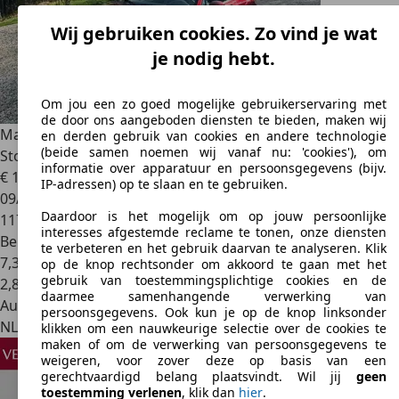
Wij gebruiken cookies. Zo vind je wat
je nodig hebt.
Om jou een zo goed mogelijke gebruikerservaring met
de door ons aangeboden diensten te bieden, maken wij
Mazda MX-5
1.8 EXECUTIVE NL-auto 117.000km NAP Leer /
en derden gebruik van cookies en andere technologie
(beide samen noemen wij vanaf nu: 'cookies'), om
Stoelve
informatie over apparatuur en persoonsgegevens (bijv.
€ 13.950
IP-adressen) op te slaan en te gebruiken.
09/2008
Daardoor is het mogelijk om op jouw persoonlijke
117.121 km
interesses afgestemde reclame te tonen, onze diensten
Benzine
te verbeteren en het gebruik daarvan te analyseren. Klik
7,3 l/100 km (gem.)
op de knop rechtsonder om akkoord te gaan met het
gebruik van toestemmingsplichtige cookies en de
2
,
8
daarmee samenhangende verwerking van
Autobedrijf
persoonsgegevens. Ook kun je op de knop linksonder
NL 7391 AL
Twello
klikken om een nauwkeurige selectie over de cookies te
maken of om de verwerking van persoonsgegevens te
weigeren, voor zover deze op basis van een
gerechtvaardigd belang plaatsvindt. Wil jij
geen
toestemming verlenen
, klik dan
hier
.