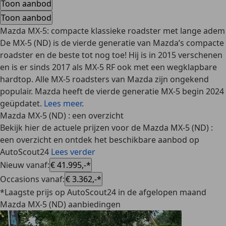
Toon aanbod
Toon aanbod
Mazda MX-5: compacte klassieke roadster met lange adem
De MX-5 (ND) is de vierde generatie van Mazda’s compacte
roadster en de beste tot nog toe! Hij is in 2015 verschenen
en is er sinds 2017 als MX-5 RF ook met een wegklapbare
hardtop. Alle MX-5 roadsters van Mazda zijn ongekend
populair. Mazda heeft de vierde generatie MX-5 begin 2024
geüpdatet.
Lees meer
.
Mazda MX-5 (ND) : een overzicht
Bekijk hier de actuele prijzen voor de Mazda MX-5 (ND) :
een overzicht en ontdek het beschikbare aanbod op
AutoScout24
Lees verder
Nieuw vanaf
:
€ 41.995,-*
Occasions vanaf
:
€ 3.362,-*
*Laagste prijs op AutoScout24 in de afgelopen maand
Mazda MX-5 (ND) aanbiedingen