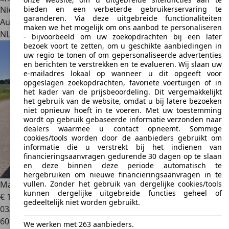
bieden en een verbeterde gebruikerservaring te
Nieuw
garanderen. Via deze uitgebreide functionaliteiten
Autobedrijf
maken we het mogelijk om ons aanbod te personaliseren
NL 9461 VC
Gieten
- bijvoorbeeld om uw zoekopdrachten bij een later
bezoek voort te zetten, om u geschikte aanbiedingen in
uw regio te tonen of om gepersonaliseerde advertenties
en berichten te verstrekken en te evalueren. Wij slaan uw
e-mailadres lokaal op wanneer u dit opgeeft voor
opgeslagen zoekopdrachten, favoriete voertuigen of in
het kader van de prijsbeoordeling. Dit vergemakkelijkt
het gebruik van de website, omdat u bij latere bezoeken
niet opnieuw hoeft in te voeren. Met uw toestemming
wordt op gebruik gebaseerde informatie verzonden naar
dealers waarmee u contact opneemt. Sommige
cookies/tools worden door de aanbieders gebruikt om
informatie die u verstrekt bij het indienen van
financieringsaanvragen gedurende 30 dagen op te slaan
en deze binnen deze periode automatisch te
hergebruiken om nieuwe financieringsaanvragen in te
vullen. Zonder het gebruik van dergelijke cookies/tools
Mazda MX-5
MX-5 1.8 Kaminari
kunnen dergelijke uitgebreide functies geheel of
€ 13.500
gedeeltelijk niet worden gebruikt.
03/2012
60.000 km
We werken met 263 aanbieders.