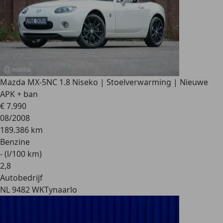
Mazda MX-5
NC 1.8 Niseko | Stoelverwarming | Nieuwe
APK + ban
€ 7.990
08/2008
189.386 km
Benzine
- (l/100 km)
2
,
8
Autobedrijf
NL 9482 WK
Tynaarlo