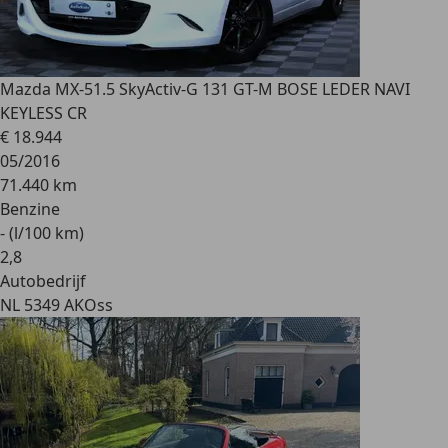
Mazda MX-5
1.5 SkyActiv-G 131 GT-M BOSE LEDER NAVI
KEYLESS CR
€ 18.944
05/2016
71.440 km
Benzine
- (l/100 km)
2
,
8
Autobedrijf
NL 5349 AK
Oss