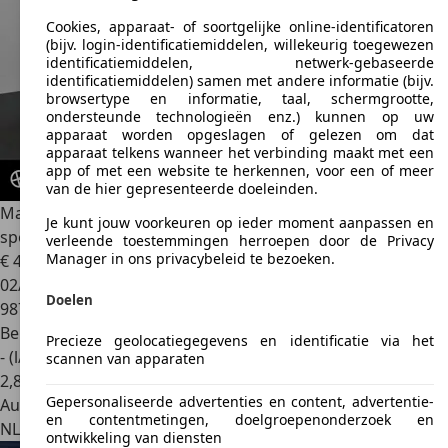
Cookies, apparaat- of soortgelijke online-identificatoren
(bijv. login-identificatiemiddelen, willekeurig toegewezen
identificatiemiddelen, netwerk-gebaseerde
identificatiemiddelen) samen met andere informatie (bijv.
browsertype en informatie, taal, schermgrootte,
ondersteunde technologieën enz.) kunnen op uw
apparaat worden opgeslagen of gelezen om dat
apparaat telkens wanneer het verbinding maakt met een
app of met een website te herkennen, voor een of meer
van de hier gepresenteerde doeleinden.
Mazda MX-5
Roadster 1.5 SkyActiv-G Homura met RECARO-
Je kunt jouw voorkeuren op ieder moment aanpassen en
sportsto
verleende toestemmingen herroepen door de Privacy
Manager in ons privacybeleid te bezoeken.
€ 45.950
1
02/2026
Doelen
987 km
Benzine
Precieze geolocatiegegevens en identificatie via het
- (l/100 km)
scannen van apparaten
2
,
8
Gepersonaliseerde advertenties en content, advertentie-
Autobedrijf
en contentmetingen, doelgroepenonderzoek en
NL 2132 XT
Hoofddorp
ontwikkeling van diensten