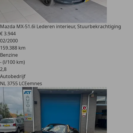
Mazda MX-5
1.6i Lederen interieur, Stuurbekrachtiging
€ 3.944
02/2000
159.388 km
Benzine
- (l/100 km)
2
,
8
Autobedrijf
NL 3755 LC
Eemnes