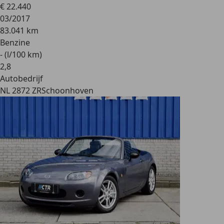
€ 22.440
03/2017
83.041 km
Benzine
- (l/100 km)
2
,
8
Autobedrijf
NL 2872 ZR
Schoonhoven