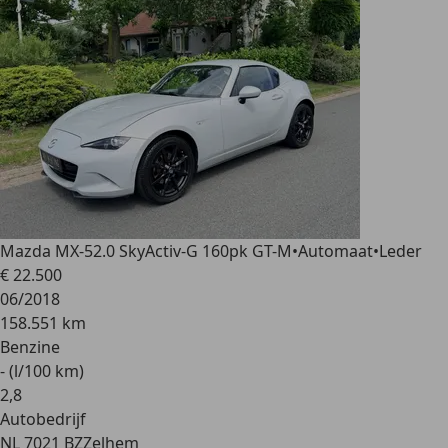
Mazda MX-5
2.0 SkyActiv-G 160pk GT-M•Automaat•Leder
€ 22.500
06/2018
158.551 km
Benzine
- (l/100 km)
2
,
8
Autobedrijf
NL 7021 BZ
Zelhem