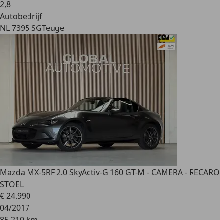
2
,
8
Autobedrijf
NL 7395 SG
Teuge
Mazda MX-5
RF 2.0 SkyActiv-G 160 GT-M - CAMERA - RECARO
STOEL
€ 24.990
04/2017
85.210 km