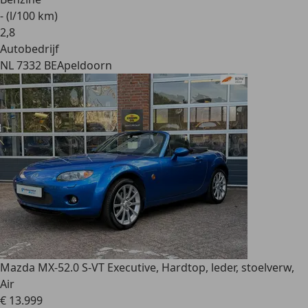
- (l/100 km)
2
,
8
Autobedrijf
NL 7332 BE
Apeldoorn
Mazda MX-5
2.0 S-VT Executive, Hardtop, leder, stoelverw,
Air
€ 13.999