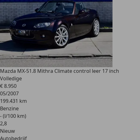
Mazda MX-5
1.8 Mithra Climate control leer 17 ïnch
Volledige
€ 8.950
05/2007
199.431 km
Benzine
- (l/100 km)
2
,
8
Nieuw
Autobedrijf