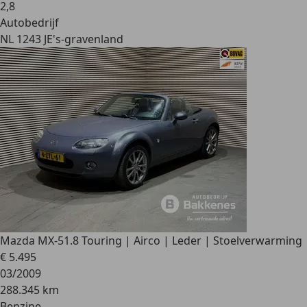
2
,
8
Autobedrijf
NL 1243 JE
's-gravenland
Mazda MX-5
1.8 Touring | Airco | Leder | Stoelverwarming
€ 5.495
03/2009
288.345 km
Benzine