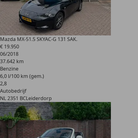
Mazda MX-5
1.5 SKYAC-G 131 SAK.
€ 19.950
06/2018
37.642 km
Benzine
6,0 l/100 km (gem.)
2
,
8
Autobedrijf
NL 2351 BC
Leiderdorp