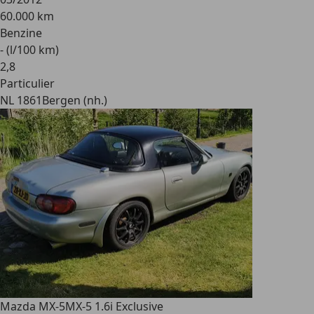
60.000 km
Benzine
- (l/100 km)
2
,
8
Particulier
NL 1861
Bergen (nh.)
Mazda MX-5
MX-5 1.6i Exclusive