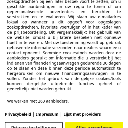
zoekopdrachten bij een later bezoek voort te zetten, om u
geschikte aanbiedingen in uw regio te tonen of om
gepersonaliseerde advertenties en berichten te
verstrekken en te evalueren. Wij slaan uw e-mailadres
lokaal op wanneer u dit opgeeft voor opgeslagen
zoekopdrachten, favoriete voertuigen of in het kader van
de prijsbeoordeling. Dit vergemakkelijkt het gebruik van
de website, omdat u bij latere bezoeken niet opnieuw
hoeft in te voeren. Met uw toestemming wordt op gebruik
gebaseerde informatie verzonden naar dealers waarmee u
contact opneemt. Sommige cookies/tools worden door de
aanbieders gebruikt om informatie die u verstrekt bij het
indienen van financieringsaanvragen gedurende 30 dagen
op te slaan en deze binnen deze periode automatisch te
hergebruiken om nieuwe financieringsaanvragen in te
vullen. Zonder het gebruik van dergelijke cookies/tools
kunnen dergelijke uitgebreide functies geheel of
gedeeltelijk niet worden gebruikt.
We werken met 263 aanbieders.
|
|
Privacybeleid
Impressum
Lijst met providers
Privacy instellingen
Alles accepteren