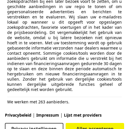
zoekopdrachten bij een later bezoek voort te zetten, om u
geschikte aanbiedingen in uw regio te tonen of om
gepersonaliseerde advertenties en berichten te
verstrekken en te evalueren. Wij slaan uw e-mailadres
lokaal op wanneer u dit opgeeft voor opgeslagen
zoekopdrachten, favoriete voertuigen of in het kader van
de prijsbeoordeling. Dit vergemakkelijkt het gebruik van
de website, omdat u bij latere bezoeken niet opnieuw
hoeft in te voeren. Met uw toestemming wordt op gebruik
gebaseerde informatie verzonden naar dealers waarmee u
contact opneemt. Sommige cookies/tools worden door de
aanbieders gebruikt om informatie die u verstrekt bij het
indienen van financieringsaanvragen gedurende 30 dagen
op te slaan en deze binnen deze periode automatisch te
hergebruiken om nieuwe financieringsaanvragen in te
vullen. Zonder het gebruik van dergelijke cookies/tools
kunnen dergelijke uitgebreide functies geheel of
gedeeltelijk niet worden gebruikt.
We werken met 263 aanbieders.
|
|
Privacybeleid
Impressum
Lijst met providers
Privacy instellingen
Alles accepteren