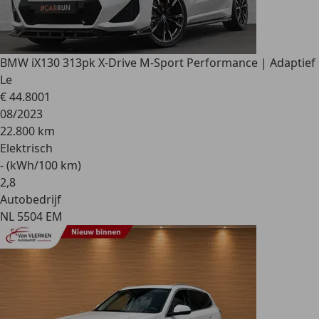
BMW iX1
30 313pk X-Drive M-Sport Performance | Adaptief
Le
€ 44.800
1
08/2023
22.800 km
Elektrisch
- (kWh/100 km)
2
,
8
Autobedrijf
NL 5504 EM