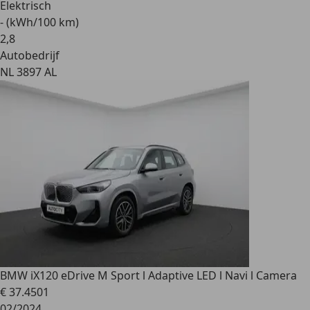
Elektrisch
- (kWh/100 km)
2
,
8
Autobedrijf
NL 3897 AL
BMW iX1
20 eDrive M Sport l Adaptive LED l Navi l Camera
€ 37.450
1
02/2024