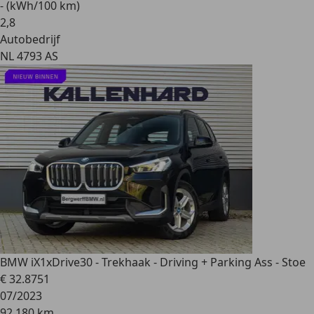
- (kWh/100 km)
2
,
8
Autobedrijf
NL 4793 AS
BMW iX1
xDrive30 - Trekhaak - Driving + Parking Ass - Stoe
€ 32.875
1
07/2023
92.180 km