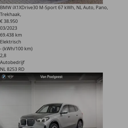
BMW iX1
XDrive30 M-Sport 67 kWh, NL Auto, Pano,
Trekhaak,
€ 38.950
03/2023
69.438 km
Elektrisch
- (kWh/100 km)
2
,
8
Autobedrijf
NL 8253 RD