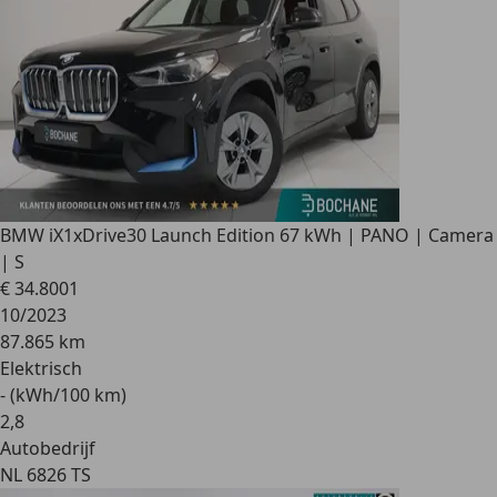
BMW iX1
xDrive30 Launch Edition 67 kWh | PANO | Camera
| S
€ 34.800
1
10/2023
87.865 km
Elektrisch
- (kWh/100 km)
2
,
8
Autobedrijf
NL 6826 TS