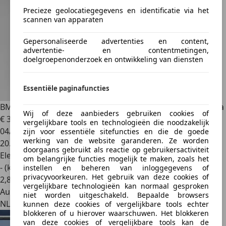
Precieze geolocatiegegevens en identificatie via het
scannen van apparaten
Gepersonaliseerde advertenties en content,
advertentie- en contentmetingen,
doelgroepenonderzoek en ontwikkeling van diensten
Essentiële paginafuncties
BMW iX1
XDrive30 67 kWh - Keyless - CarPlay - HuD - Naviga
Wij of deze aanbieders gebruiken cookies of
€ 34.849
1
vergelijkbare tools en technologieën die noodzakelijk
04/2023
zijn voor essentiële sitefuncties en die de goede
werking van de website garanderen. Ze worden
20.275 km
doorgaans gebruikt als reactie op gebruikersactiviteit
Elektrisch
om belangrijke functies mogelijk te maken, zoals het
- (kWh/100 km)
instellen en beheren van inloggegevens of
privacyvoorkeuren. Het gebruik van deze cookies of
2
,
8
vergelijkbare technologieën kan normaal gesproken
Autobedrijf
niet worden uitgeschakeld. Bepaalde browsers
NL 4271 BC
kunnen deze cookies of vergelijkbare tools echter
blokkeren of u hierover waarschuwen. Het blokkeren
van deze cookies of vergelijkbare tools kan de