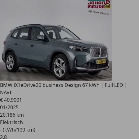
BMW iX1
eDrive20 business Design 67 kWh | Full LED |
NAVI
€ 40.900
1
01/2025
20.186 km
Elektrisch
- (kWh/100 km)
2
,
8