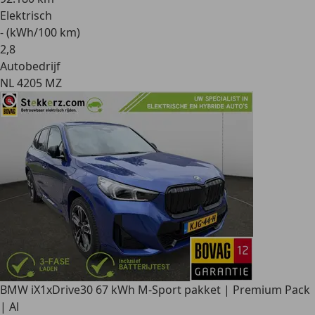
Elektrisch
- (kWh/100 km)
2
,
8
Autobedrijf
NL 4205 MZ
BMW iX1
xDrive30 67 kWh M-Sport pakket | Premium Pack
| Al