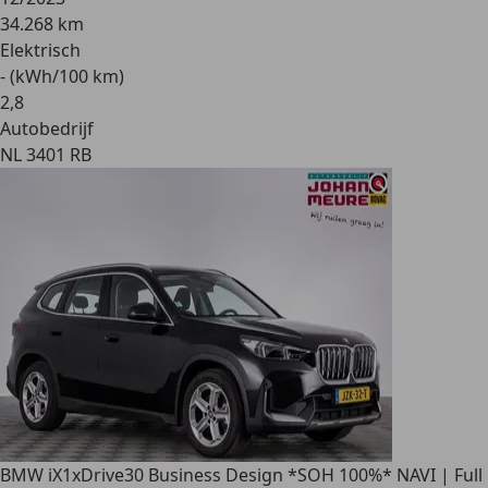
34.268 km
Elektrisch
- (kWh/100 km)
2
,
8
Autobedrijf
NL 3401 RB
BMW iX1
xDrive30 Business Design *SOH 100%* NAVI | Full