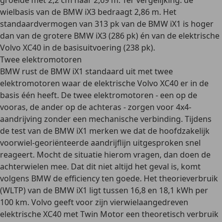
groeide met 2,2 cm naar 2,69 m. Ter vergelijking: de
wielbasis van de BMW iX3 bedraagt 2,86 m. Het
standaardvermogen van 313 pk van de BMW iX1 is hoger
dan van de grotere BMW iX3 (286 pk) én van de elektrische
Volvo XC40 in de basisuitvoering (238 pk).
Twee elektromotoren
BMW rust de BMW iX1 standaard uit met twee
elektromotoren waar de elektrische Volvo XC40 er in de
basis één heeft. De twee elektromotoren - een op de
vooras, de ander op de achteras - zorgen voor 4x4-
aandrijving zonder een mechanische verbinding. Tijdens
de test van de BMW iX1 merken we dat de hoofdzakelijk
voorwiel-georiënteerde aandrijflijn uitgesproken snel
reageert. Mocht de situatie hierom vragen, dan doen de
achterwielen mee. Dat dit niet altijd het geval is, komt
volgens BMW de efficiency ten goede. Het theorieverbruik
(WLTP) van de BMW iX1 ligt tussen 16,8 en 18,1 kWh per
100 km. Volvo geeft voor zijn vierwielaangedreven
elektrische XC40 met Twin Motor een theoretisch verbruik