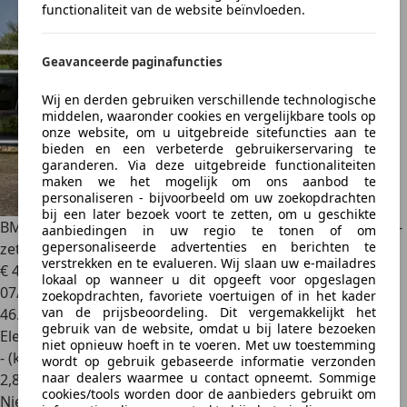
functionaliteit van de website beïnvloeden.
Geavanceerde paginafuncties
Wij en derden gebruiken verschillende technologische
middelen, waaronder cookies en vergelijkbare tools op
onze website, om u uitgebreide sitefuncties aan te
bieden en een verbeterde gebruikerservaring te
garanderen. Via deze uitgebreide functionaliteiten
maken we het mogelijk om ons aanbod te
personaliseren - bijvoorbeeld om uw zoekopdrachten
bij een later bezoek voort te zetten, om u geschikte
BMW iX1
xDrive30 M-Sport Pano Trekh ACC H/K HUD 360 e-
aanbiedingen in uw regio te tonen of om
gepersonaliseerde advertenties en berichten te
zete
verstrekken en te evalueren. Wij slaan uw e-mailadres
€ 43.900
1
lokaal op wanneer u dit opgeeft voor opgeslagen
07/2023
zoekopdrachten, favoriete voertuigen of in het kader
van de prijsbeoordeling. Dit vergemakkelijkt het
46.710 km
gebruik van de website, omdat u bij latere bezoeken
Elektrisch
niet opnieuw hoeft in te voeren. Met uw toestemming
- (kWh/100 km)
wordt op gebruik gebaseerde informatie verzonden
naar dealers waarmee u contact opneemt. Sommige
2
,
8
cookies/tools worden door de aanbieders gebruikt om
Nieuw