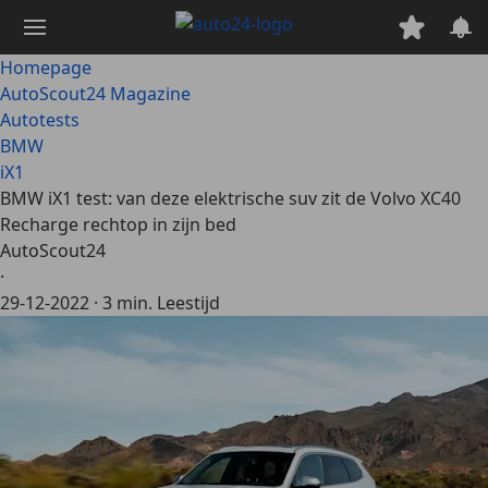
Ga
naar
hoofdinhoud
Homepage
AutoScout24 Magazine
Autotests
BMW
iX1
BMW iX1 test: van deze elektrische suv zit de Volvo XC40
Recharge rechtop in zijn bed
AutoScout24
·
29-12-2022
·
3 min. Leestijd