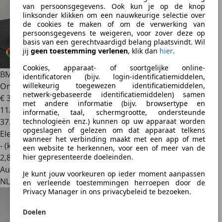
van persoonsgegevens. Ook kun je op de knop
linksonder klikken om een nauwkeurige selectie over
de cookies te maken of om de verwerking van
persoonsgegevens te weigeren, voor zover deze op
basis van een gerechtvaardigd belang plaatsvindt. Wil
jij
geen toestemming verlenen
, klik dan
hier
.
Cookies, apparaat- of soortgelijke online-
BMW iX1
xDrive30 67 kWh 313pk Dealer O.H. | Adaptief M
identificatoren (bijv. login-identificatiemiddelen,
Ond
willekeurig toegewezen identificatiemiddelen,
netwerk-gebaseerde identificatiemiddelen) samen
€ 33.920
1
met andere informatie (bijv. browsertype en
11/2023
informatie, taal, schermgrootte, ondersteunde
37.673 km
technologieën enz.) kunnen op uw apparaat worden
opgeslagen of gelezen om dat apparaat telkens
Elektrisch
wanneer het verbinding maakt met een app of met
- (kWh/100 km)
een website te herkennen, voor een of meer van de
2
,
8
hier gepresenteerde doeleinden.
Autobedrijf
Je kunt jouw voorkeuren op ieder moment aanpassen
NL 5711 CD
en verleende toestemmingen herroepen door de
Privacy Manager in ons privacybeleid te bezoeken.
Doelen