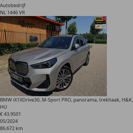
Autobedrijf
NL 1446 VR
BMW iX1
XDrive30, M-Sport PRO, panorama, trekhaak, H&K,
HU
€ 43.950
1
05/2024
86.672 km