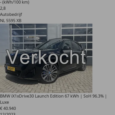
- (kWh/100 km)
2
,
8
Autobedrijf
NL 5595 XB
BMW iX1
xDrive30 Launch Edition 67 kWh | SoH 96.3% |
Luxe
€ 40.940
12/2023