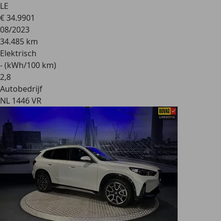
LE
€ 34.990
1
08/2023
34.485 km
Elektrisch
- (kWh/100 km)
2
,
8
Autobedrijf
NL 1446 VR