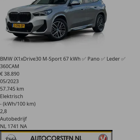
BMW iX1
xDrive30 M-Sport 67 kWh ✅ Pano ✅ Leder ✅
360CAM
€ 38.890
05/2023
57.745 km
Elektrisch
- (kWh/100 km)
2
,
8
Autobedrijf
NL 1741 NA