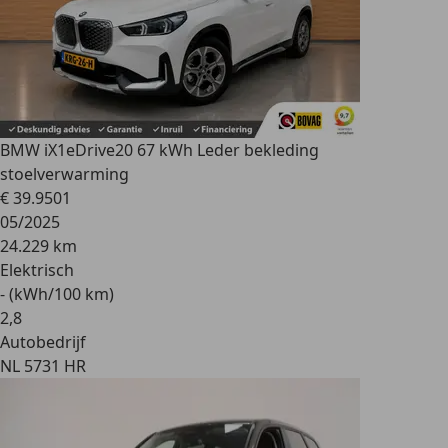
BMW iX1
eDrive20 67 kWh Leder bekleding
stoelverwarming
€ 39.950
1
05/2025
24.229 km
Elektrisch
- (kWh/100 km)
2
,
8
Autobedrijf
NL 5731 HR