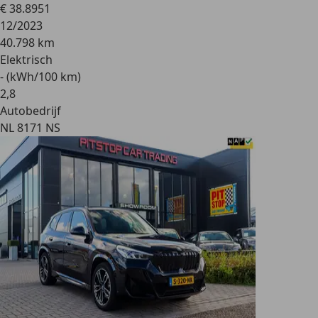
€ 38.895
1
12/2023
40.798 km
Elektrisch
- (kWh/100 km)
2
,
8
Autobedrijf
NL 8171 NS