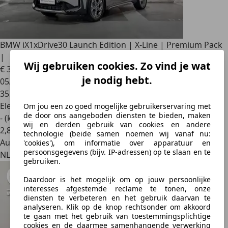
BMW iX1
xDrive30 Launch Edition | X-Line | Premium Pack
|
Wij gebruiken cookies. Zo vind je wat
€ 39.900
1
je nodig hebt.
05/2023
35.011 km
Elektrisch
Om jou een zo goed mogelijke gebruikerservaring met
de door ons aangeboden diensten te bieden, maken
- (kWh/100 km)
wij en derden gebruik van cookies en andere
2
,
8
technologie (beide samen noemen wij vanaf nu:
Autobedrijf
'cookies'), om informatie over apparatuur en
persoonsgegevens (bijv. IP-adressen) op te slaan en te
NL 1114 AJ
gebruiken.
Daardoor is het mogelijk om op jouw persoonlijke
interesses afgestemde reclame te tonen, onze
diensten te verbeteren en het gebruik daarvan te
analyseren. Klik op de knop rechtsonder om akkoord
te gaan met het gebruik van toestemmingsplichtige
cookies en de daarmee samenhangende verwerking