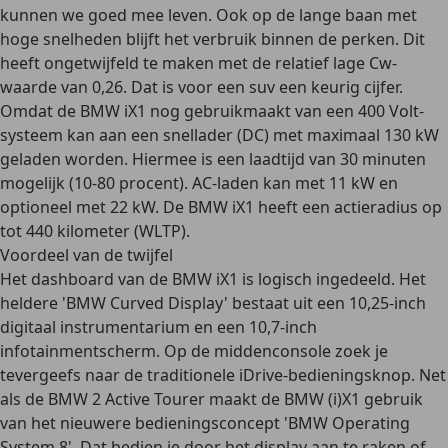
kunnen we goed mee leven. Ook op de lange baan met
hoge snelheden blijft het verbruik binnen de perken. Dit
heeft ongetwijfeld te maken met de relatief lage Cw-
waarde van 0,26. Dat is voor een suv een keurig cijfer.
Omdat de BMW iX1 nog gebruikmaakt van een 400 Volt-
systeem kan aan een snellader (DC) met maximaal 130 kW
geladen worden. Hiermee is een laadtijd van 30 minuten
mogelijk (10-80 procent). AC-laden kan met 11 kW en
optioneel met 22 kW. De BMW iX1 heeft een actieradius op
tot 440 kilometer (WLTP).
Voordeel van de twijfel
Het dashboard van de BMW iX1 is logisch ingedeeld. Het
heldere 'BMW Curved Display' bestaat uit een 10,25-inch
digitaal instrumentarium en een 10,7-inch
infotainmentscherm. Op de middenconsole zoek je
tevergeefs naar de traditionele iDrive-bedieningsknop. Net
als de BMW 2 Active Tourer maakt de BMW (i)X1 gebruik
van het nieuwere bedieningsconcept 'BMW Operating
System 8'. Dat bedien je door het display aan te raken of