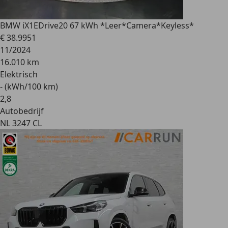
BMW iX1
EDrive20 67 kWh *Leer*Camera*Keyless*
€ 38.995
1
11/2024
16.010 km
Elektrisch
- (kWh/100 km)
2
,
8
Autobedrijf
NL 3247 CL