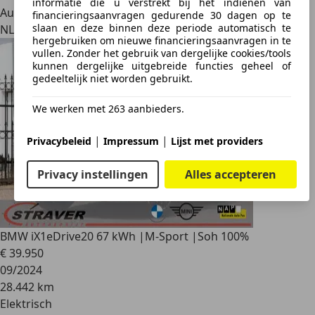
informatie die u verstrekt bij het indienen van
Autobedrijf
financieringsaanvragen gedurende 30 dagen op te
slaan en deze binnen deze periode automatisch te
NL 8501 ST
hergebruiken om nieuwe financieringsaanvragen in te
vullen. Zonder het gebruik van dergelijke cookies/tools
kunnen dergelijke uitgebreide functies geheel of
gedeeltelijk niet worden gebruikt.
We werken met 263 aanbieders.
|
|
Privacybeleid
Impressum
Lijst met providers
Privacy instellingen
Alles accepteren
BMW iX1
eDrive20 67 kWh |M-Sport |Soh 100%
€ 39.950
09/2024
28.442 km
Elektrisch